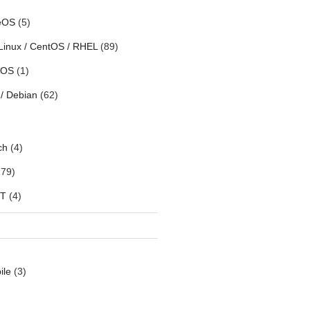
eOS
(5)
Linux / CentOS / RHEL
(89)
h OS
(1)
/ Debian
(62)
ch
(4)
79)
oT
(4)
ile
(3)