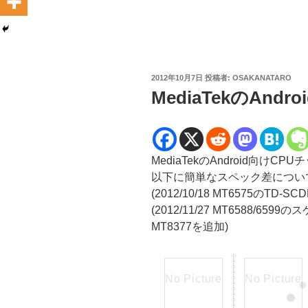
投
2012年10月7日
投稿者:
OSAKANATARO
稿
MediaTekのAnd
日:
MediaTekのAndroid向け
以下に簡単なスペック差につい
(2012/10/18 MT6575のTD
(2012/11/27 MT6588/
MT8377を追加)