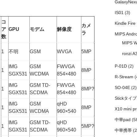
GalaxyNex
IS01
(3)
コ
Kindle Fire
カメ
ア
GPU
モデム
解像度
ラ
MIPS Andro
数
MIPS W
1
不明
GSM
WVGA
5MP
ronzi A
P-01D
(2)
IMG
GSM
FWVGA
1
8MP
SGX531
WCDMA
854×480
R-Stream
(
IMG
GSM TD-
FWVGA
SO-04E
(2)
1
8MP?
SGX531
SCDMA
854×480
Stickタイプ
IMG
GSM
qHD
1
8MP
X10 mini pr
SGX531
WCDMA
960×540
中華pad
(5
IMG
GSM TD-
qHD
1
5MP?
SGX531
SCDMA
960×540
中華携帯
(2