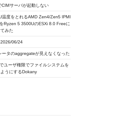
FreeでCIMサーバが起動しない
U温度をとれるAMD Zen4/Zen5 IPMI
erをRyzen 5 3500UのESXi 8.0 Freeに
してみた
026/06/24
レータのaggregateが見えなくなった
OS上でユーザ権限でファイルシステムを
うにするDokany