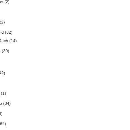
us
(2)
(2)
id
(82)
atch
(14)
3
(39)
42)
(1)
o
(34)
8)
69)