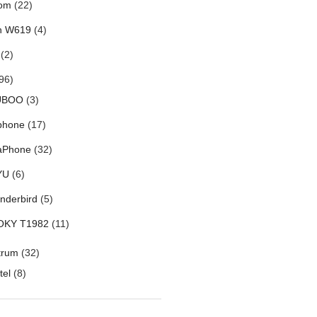
om
(22)
h W619
(4)
(2)
96)
UBOO
(3)
phone
(17)
aPhone
(32)
YU
(6)
nderbird
(5)
OKY T1982
(11)
trum
(32)
tel
(8)