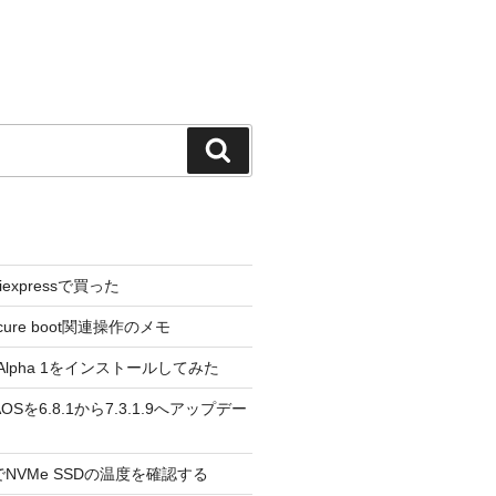
検
索
liexpressで買った
cure boot関連操作のメモ
3.0 Alpha 1をインストールしてみた
 のAOSを6.8.1から7.3.1.9へアップデー
reeでNVMe SSDの温度を確認する