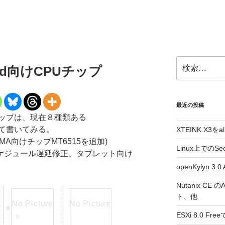
検
roid向けCPUチップ
索:
最近の投稿
CPUチップは、現在８種類ある
て書いてみる。
XTEINK X3をa
-SCDMA向けチップMT6515を追加)
Linux上でのSe
6599のスケジュール遅延修正、タブレット向け
openKylyn 
Nutanix CE
ト、他
ESXi 8.0 F