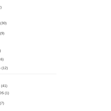
)
(30)
(9)
)
6)
m
(12)
(41)
OS
(1)
(7)