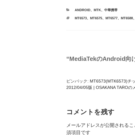
カ
ANDROID
、
MTK
、
中華携帯
テ
タ
MT6573
、
MT6575
、
MT6577
、
MT6588
ゴ
グ
リ
ー
“MediaTekのAndroi
ピンバック:
MT6573(MTK6573)チ
2012/04/05版 | OSAKANA TARO
コメントを残す
メールアドレスが公開されるこ
須項目です