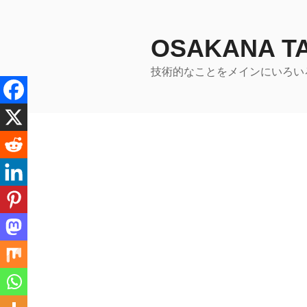
コ
ン
テ
OSAKANA 
ン
技術的なことをメインにいろい
ツ
へ
ス
キ
ッ
プ