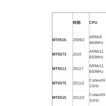
時期
CPU
ARMv9
MT6516
2009/2
460MHz
ARMv11
MT6573
2010
650MHz
ARMv11
MT6513
2011?
650MHz
CortexA9
MT6575
2011/2
1GHz
CortexA9
MT6515
2012/2
1GHz