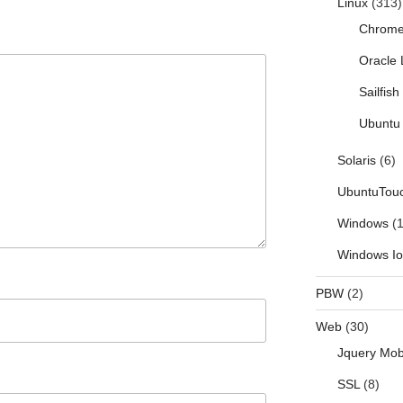
Linux
(313)
Chrom
Oracle 
Sailfis
Ubuntu 
Solaris
(6)
UbuntuTou
Windows
(1
Windows I
PBW
(2)
Web
(30)
Jquery Mob
SSL
(8)