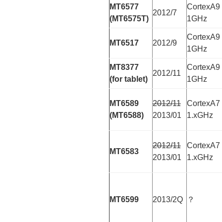
MT6577
CortexA9
2012/7
(MT6575T)
1GHz
CortexA9
MT6517
2012/9
1GHz
MT8377
CortexA9
2012/11
(for tablet)
1GHz
MT6589
2012/11
CortexA7
(MT6588)
2013/01
1.xGHz
2012/11
CortexA7
MT6583
2013/01
1.xGHz
MT6599
2013/2Q
？