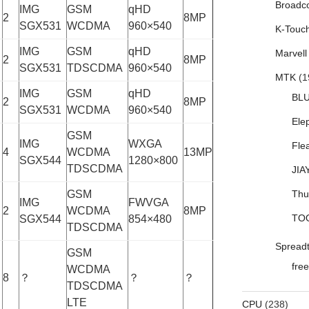
Broadc
IMG
GSM
qHD
2
8MP
SGX531
WCDMA
960×540
K-Touc
IMG
GSM
qHD
Marvell
2
8MP
SGX531
TDSCDMA
960×540
MTK
(1
IMG
GSM
qHD
BL
2
8MP
SGX531
WCDMA
960×540
Ele
GSM
IMG
WXGA
Fle
4
WCDMA
13MP
SGX544
1280×800
TDSCDMA
JIA
GSM
Thu
IMG
FWVGA
2
WCDMA
8MP
TO
SGX544
854×480
TDSCDMA
Spread
GSM
free
WCDMA
8
？
？
？
TDSCDMA
LTE
CPU
(238)