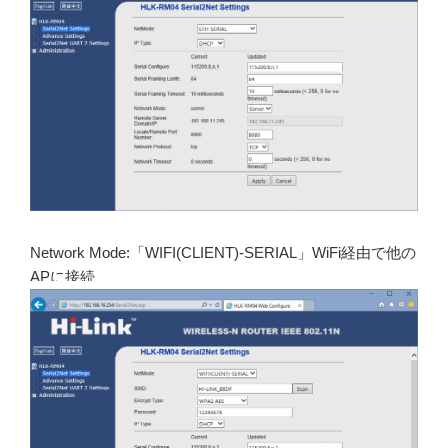
Network Mode:「WIFI(CLIENT)-SERIAL」WiFi経由で他の
APに接続