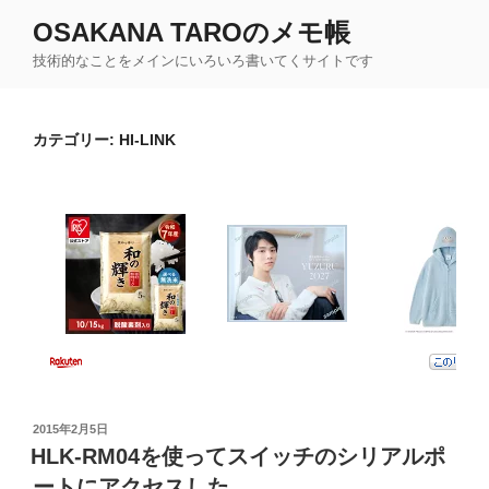
コ
OSAKANA TAROのメモ帳
ン
技術的なことをメインにいろいろ書いてくサイトです
テ
ン
ツ
カテゴリー:
HI-LINK
へ
ス
キ
ッ
プ
投
2015年2月5日
稿
HLK-RM04を使ってスイッチのシリアルポ
日:
ートにアクセスした