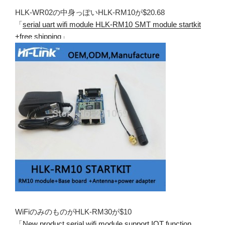
HLK-WR02の中身っぽいHLK-RM10が$20.68
「
serial uart wifi module HLK-RM10 SMT module startkit
+free shipping
」
WiFiのみのものがHLK-RM30が$10
「
New product serial wifi module support IOT function