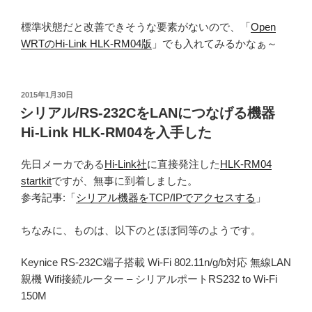
標準状態だと改善できそうな要素がないので、「
Open
WRTのHi-Link HLK-RM04版
」でも入れてみるかなぁ～
投
2015年1月30日
稿
シリアル/RS-232CをLANにつなげる機器
日:
Hi-Link HLK-RM04を入手した
先日メーカである
Hi-Link社
に直接発注した
HLK-RM04
startkit
ですが、無事に到着しました。
参考記事:「
シリアル機器をTCP/IPでアクセスする
」
ちなみに、ものは、以下のとほぼ同等のようです。
Keynice RS-232C端子搭載 Wi-Fi 802.11n/g/b対応 無線LAN
親機 Wifi接続ルーター – シリアルポートRS232 to Wi-Fi
150M