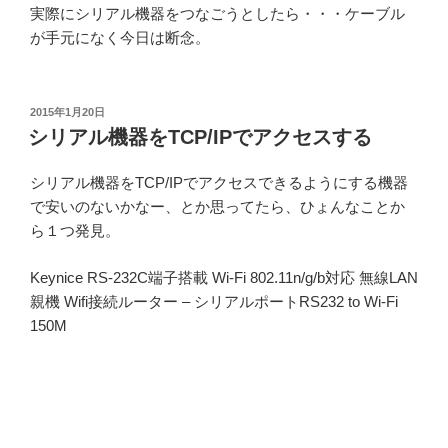
実際にシリアル機器をつなごうとしたら・・・ケーブル
が手元になく今日は断念。
投
2015年1月20日
稿
シリアル機器をTCP/IPでアクセスする
日:
シリアル機器をTCP/IPでアクセスできるようにする機器
で安いのないかなー、とか思ってたら、ひょんなことか
ら１つ発見。
Keynice RS-232C端子搭載 Wi-Fi 802.11n/g/b対応 無線LAN
親機 Wifi接続ルーター – シリアルポートRS232 to Wi-Fi
150M