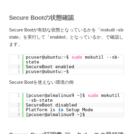
Secure Bootの状態確認
Secure Bootが有効な状態となっているかを「mokutil –sb-
state」を実行して「enabled」となっているか、で確認し
ます。
1
pcuser@ubuntu:~$
sudo
mokutil --sb-
state
2
SecureBoot enabled
3
pcuser@ubuntu:~$
Secure Bootを使えない環境の例
1
[pcuser@almalinux9 ~]$
sudo
mokutil
--sb-state
2
SecureBoot disabled
3
Platform is
in
Setup Mode
4
[pcuser@almalinux9 ~]$