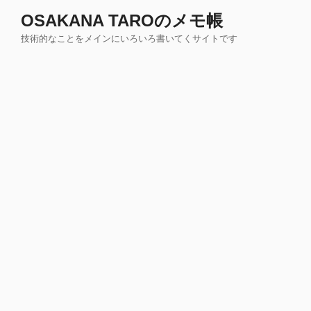
コ
OSAKANA TAROのメモ帳
ン
技術的なことをメインにいろいろ書いてくサイトです
テ
ン
ツ
へ
ス
キ
ッ
プ