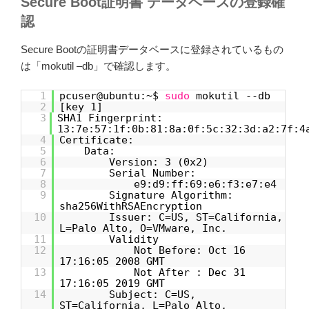
Secure Boot証明書 データベースの登録確
認
Secure Bootの証明書データベースに登録されているもの
は「mokutil –db」で確認します。
1
pcuser@ubuntu:~$
sudo
mokutil --db
2
[key 1]
3
SHA1 Fingerprint:
13:7e:57:1f:0b:81:8a:0f:5c:32:3d:a2:7f:4
4
Certificate:
5
Data:
6
Version: 3 (0x2)
7
Serial Number:
8
e9:d9:ff:69:e6:f3:e7:e4
9
Signature Algorithm:
sha256WithRSAEncryption
10
Issuer: C=US, ST=California,
L=Palo Alto, O=VMware, Inc.
11
Validity
12
Not Before: Oct 16
17:16:05 2008 GMT
13
Not After : Dec 31
17:16:05 2019 GMT
14
Subject: C=US,
ST=California, L=Palo Alto,