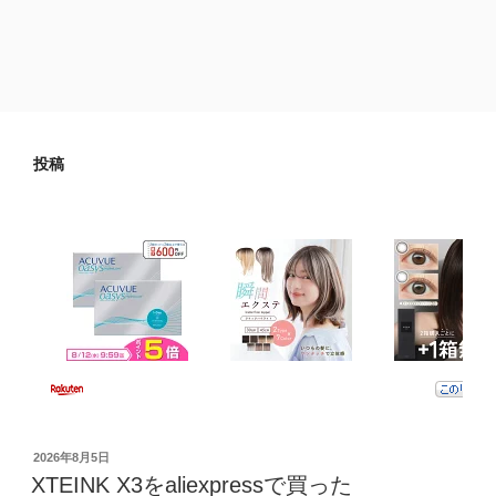
投稿
投
2026年8月5日
稿
XTEINK X3をaliexpressで買った
日: