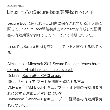
投
2026年8月5日
稿
Linux上でのSecure boot関連操作のメモ
日:
Secure Bootに使われるUEFI内に保存されている証明書に
関して、Secure Boot開始初期にMicrosoftが作成した証明
書の有効期限が切れてしまう、という時期になった。
LinuxでもSecure Bootを有効にしていると関係する話であ
る。
AlmaLinux「
Microsoft 2011 Secure Boot certificates have
expired — AlmaLinux users are covered!
」
Debian「
SecureBootCAChanges
」
DELL 「
セキュア ブート証明書を確認する方法
」
VMware「
[TAM Blog] セキュアブート証明書の有効期限切
れに関する注意点と対応について
」
Dynabook「
Windows セキュアブート証明書の有効期限切
れについて
」