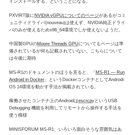
インストールする、ということになる。
PXVIRT版に
NVIDIA vGPUについてのページ
があるがコミ
ュニティドライバ(nouveau)は使えず、NVIDIA純正ドライ
バのみが使えるためx86_64環境でしか使えないようだ。
中国製GPUの
Moore Threads GPU
についてもページは準
備されているが何も記載されていない。こちらについて
は今後に期待
MS-R1のドキュメントのほうを見ると、「
MS-R1 — Run
Android in Docker
」というDockerコンテナとしてAndrodi
OS 14環境を動かす手法が掲載されている。
稼働させたコンテナ上のAndroidは
escrcp
yというUSB
Debugging 機能を利用してリモートから操作する手法を
使う模様
MINISFORUM MS-R1、いろいろ面白そうな雰囲気はあ