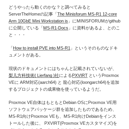
どうやったら動くのかな？と調べてみると
ServerTheHomeの記事「
The Minisforum MS-R1 12-core
Arm 10GbE Mini Workstation is
」にMINISFORUMがgithub
に公開している「
MS-R1-Docs
」に資料があるよ、とのこ
と・・・
「
How to install PVE into MS-R1
」というそのものなドキ
ュメントがある。
現状のドキュメントにはちゃんと記載されていないが、
梨儿方科技術( Lierfang )社
による
PXVIRT
というProxmox
VEに ARM対応(aarch64) と 龍心対応(loongarch64)を追加
するプロジェクトの成果物を使っているようだ。
Proxmox VE自体はもともとDebian OSにProxmox VE用
ソフトウェアパッケージ群を追加したものであるため、
MS-R1向けProxmox VEも、MS-R1向けDebianをインス
トールした後に、 PXVIRT(Proxmox VEカスタマイズ)を