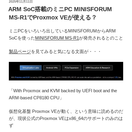
投
2025年11月11日
稿
ARM SoC搭載のミニPC MINISFORUM
日:
MS-R1でProxmox VEが使える？
ミニPCをいろいろ出しているMINISFORUMからARM
SoCを使った
MINISFORUM MS-R1
が発売されるとのこと
製品ページ
を見てみると気になる文面が・・・
「With Proxmox and KVM backed by UEFI boot and the
ARM-based CP8180 CPU」
仮想化基盤 Proxmox VEが動く、という意味に読めるのだ
が、現状公式のProxmox VEはx86_64のサポートのみのは
ず