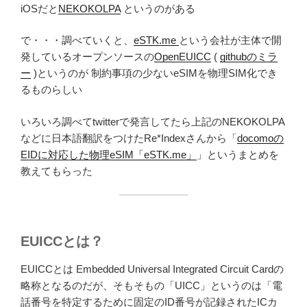
iOSだと
NEKOKOLPA
というのがある
で・・・調べていくと、
eSTK.me
という会社が主体で開
発しているオープンソースの
OpenEUICC
(
githubのミラ
ー
)というのが 制約事項の少ないeSIMを物理SIM化でき
るものらしい
いろいろ調べてtwitterで発言してたら上記のNEKOKOLPA
などに日本語翻訳をつけたRe*Indexさんから「
docomoの
EIDに対応した物理eSIM「eSTK.me」
」というまとめを
教えてもらった
EUICCとは？
EUICCとは Embedded Universal Integrated Circuit Cardの
略称となるのだが、そもそもの「UICC」というのは「電
話番号を特定するために固定のID番号が記録されたICカ