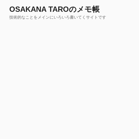
コ
OSAKANA TAROのメモ帳
ン
技術的なことをメインにいろいろ書いてくサイトです
テ
ン
ツ
へ
ス
キ
ッ
プ