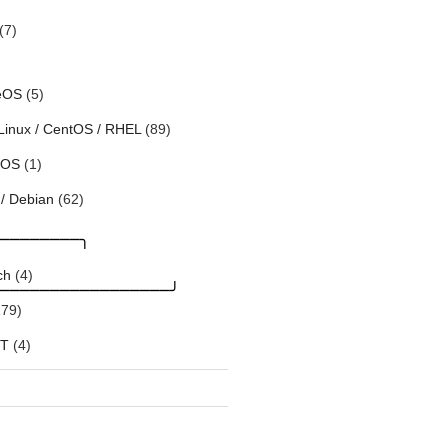
(7)
eOS
(5)
Linux / CentOS / RHEL
(89)
h OS
(1)
/ Debian
(62)
─────────╮
ch
(4)
─────────────────╯
79)
「
oT
(4)