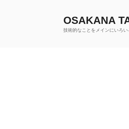
コ
ン
テ
OSAKANA 
ン
技術的なことをメインにいろい
ツ
へ
ス
キ
ッ
プ