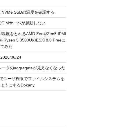
reeでNVMe SSDの温度を確認する
FreeでCIMサーバが起動しない
U温度をとれるAMD Zen4/Zen5 IPMI
erをRyzen 5 3500UのESXi 8.0 Freeに
してみた
026/06/24
レータのaggregateが見えなくなった
OS上でユーザ権限でファイルシステムを
うにするDokany