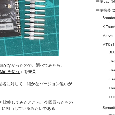
中華pad
(5
中華携帯
(2
Broadc
K-Touc
Marvell
MTK
(1
BL
Ele
細がなかったので、調べてみたら、
Fle
rMiniを使う
」を発見
JIA
 という製品名に対して、細かなバージョン違いが
Thu
TO
と比較してみたところ、今回買ったもの
Spread
i(K2)」に相当しているみたいである
free