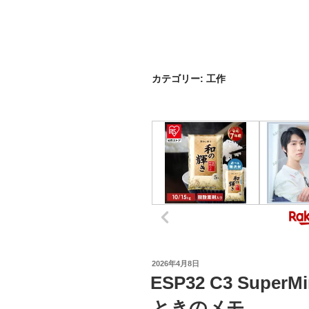
カテゴリー:
工作
投
2026年4月8日
稿
ESP32 C3 SuperM
日:
ときのメモ