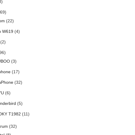
8)
69)
om
(22)
h W619
(4)
(2)
96)
UBOO
(3)
phone
(17)
aPhone
(32)
YU
(6)
nderbird
(5)
OKY T1982
(11)
trum
(32)
tel
(8)