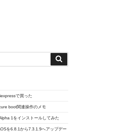
検
索
liexpressで買った
cure boot関連操作のメモ
3.0 Alpha 1をインストールしてみた
 のAOSを6.8.1から7.3.1.9へアップデー