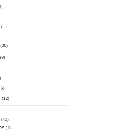
3)
)
(30)
(9)
)
6)
m
(12)
(41)
OS
(1)