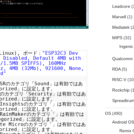
Leadcore
(
Marvell
(1)
Mediatek
(2
MIPS
(32)
Ingenic
(Linux), ボード：
"ESP32C3 Dev
, Disabled, Default 4MB with
Qualcomm
P/1.5MB SPIFFS), 160MHz
Hz, 4MB (32Mb), 921600, None,
RDA
(5)
ed"
RISC-V
(10
SRのカテゴリ「Sound」は有効ではあ
gorized」に設定します。
Rockchip
(1
のカテゴリ「Security」は有効ではあ
gorized」に設定します。
Spreadtru
Insightsのカテゴリ「」は有効ではあ
gorized」に設定します。
OS
(490)
RainMakerのカテゴリ「」は有効では
egorized」に設定します。
Android OS
te Microのカテゴリ「」は有効ではあ
gorized」に設定します。
Remix 