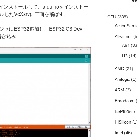
verをインストールして、arduinoをインストー
ールした
VcXsrv
に画面を飛ばす。
CPU
(238)
ActionSemi
ャにESP32追加し、ESP32 C3 Dev
書き込み
Allwinner
(5
A64
(33
H3
(14)
AMD
(21)
Amlogic
(1)
ARM
(2)
Broadcom
(
ESP8266 /
HiSilicon
(1
Intel
(46)