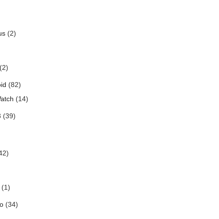
us
(2)
(2)
id
(82)
atch
(14)
3
(39)
42)
(1)
o
(34)