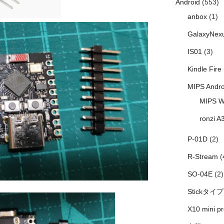
Android
(553)
anbox
(1)
GalaxyNex
IS01
(3)
Kindle Fire
MIPS Andro
MIPS W
ronzi A
P-01D
(2)
R-Stream
(
SO-04E
(2)
Stickタイプ
X10 mini pr