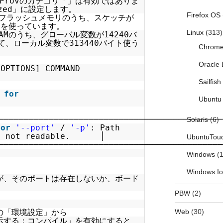
iProvのカテゴリ「」は有効ではありま
ized」に設定します。
Firefox OS
トのフラッシュメモリのうち、スケッチが
%）を使っています。
Linux
(313)
RAMのうち、グローバル変数が14240バ
て、ローカル変数で313440バイト使う
Chrom
Oracle 
[OPTIONS] COMMAND
GS]...
Sailfis
for
Ubuntu 
elp
────────────────────────────────────────────
Solaris
(6)
for
'--port'
/
'-p'
: Path
s not readable. │
UbuntuTou
─────────────────────────────────────────────
Windows
(1
Windows I
が、そのポートは存在しないか、ボード
。
PBW
(2)
の「環境設定」から
Web
(30)
示する：コンパイル」を有効にすると