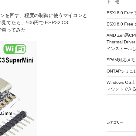
ト、他
ESXi 8.0 F
ァンを回す、程度の制御に使うマイコンと
s見てたら、506円で ESP32 C3
ESXi 8.0 
ので買ってみた
AMD Zen系CP
Thermal Driv
インストール
SPAM対応メモ 2
ONTAPシミュ
Windows 
マウントできるよ
カテゴリー