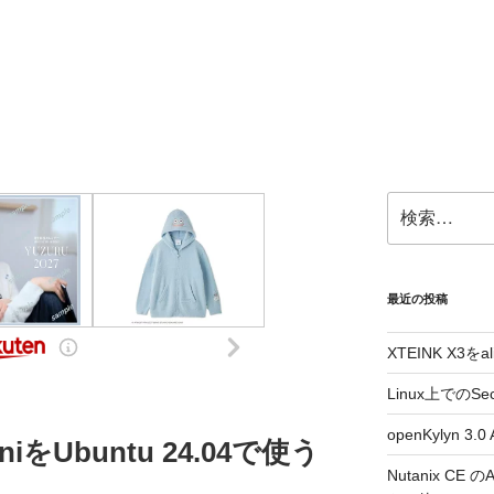
検
索:
最近の投稿
XTEINK X3をa
Linux上でのSe
openKylyn 
iniをUbuntu 24.04で使う
Nutanix CE