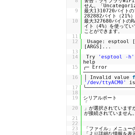
8
警告：ライブラリWiF
せん。「Uncategor
9
最大1310720バイ
282882バイト（21
10
最大327680バイトの
イト（4%）を使ってい
ことができます。
11
12
Usage: esptool 
[AR
13
14
Try
'esptool -h'
h
15
╭─ Error
─────────────────
16
│ Invalid value
'/dev/ttyACM0'
i
17
╰────────────────
18
19
シリアルポート
20
」が選択されています
が接続されていません
21
22
23
「ファイル」メニュー
24
「より詳細な情報を表