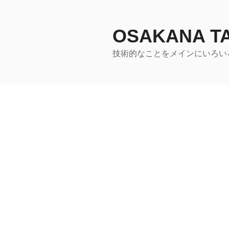
コ
ン
テ
OSAKANA 
ン
技術的なことをメインにいろい
ツ
へ
ス
キ
ッ
プ