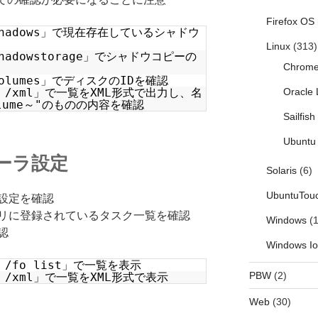
Firefox OS
t shadows」で現在存在しているシャドウ
Linux
(313)
 shadowstorage」でシャドウコピーの
Chrom
 volumes」でディスクのIDを確認
Oracle 
ery /xml」で一覧をXML形式で出力し、名
Volume～"のものの内容を確認
Sailfis
Ubuntu 
ューラ設定
Solaris
(6)
UbuntuTou
設定を確認
リに登録されているタスク一覧を確認
Windows
(1
認
Windows I
ry /fo list」で一覧を表示
PBW
(2)
ry /xml」で一覧をXML形式で表示
Web
(30)