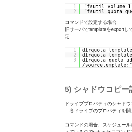
1
「fsutil volum
2
「fsutil quota 
コマンドで設定する場合
旧サーバでtemplateをexport
定
1
dirquota templa
2
dirquota templa
3
dirquota quota a
/sourcetemplate:
5) シャドウコピー
ドライブプロパティのシャドウ
各ドライブのプロパティを開
コマンドの場合、スケジュール
っているのでschtasksコマ