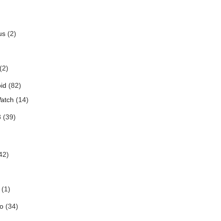
us
(2)
(2)
id
(82)
atch
(14)
3
(39)
42)
(1)
o
(34)