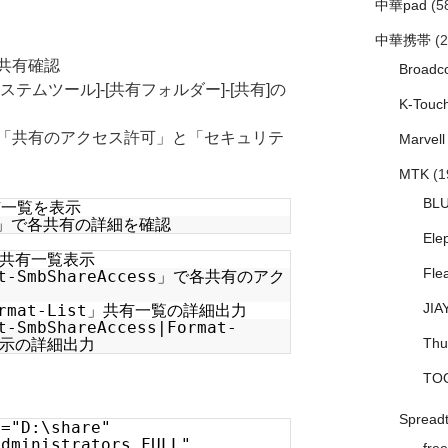
中華pad
(5
中華携帯
(2
共有確認
Broadc
ムツール]-[共有フォルダー]-[共有]の
K-Touc
「共有のアクセス許可」と「セキュリテ
Marvell
MTK
(1
BL
共有一覧を表示
有名」で各共有の詳細を確認
Ele
」で共有一覧表示
Fle
Get-SmbShareAccess」で各共有のアク
JIA
Format-List」共有一覧の詳細出力
t-SmbShareAccess|Format-
Thu
表示の詳細出力
TO
Spread
"="D:\share"
Administrators,FULL"
free