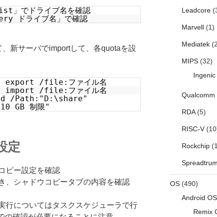
e list」でドライブ名を確認
Leadcore
(
query ドライブ名」で確認
Marvell
(1)
Mediatek
(2
して、新サーバでimportして、各quotaを設
MIPS
(32)
Ingenic
te export /file:ファイル名
te import /file:ファイル名
Qualcomm
dd /Path:"D:\share"
"10 GB 制限"
RDA
(5)
RISC-V
(10
設定
Rockchip
(1
Spreadtru
コピー設定を確認
き、シャドウコピータブの内容を確認
OS
(490)
Android OS
実行についてはタスクスケジューラで行
Remix 
ンドでの確認が必要になることに注意