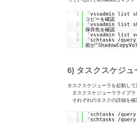
1
「vssadmin lis
コピーを確認
2
「vssadmin list
保存先を確認
3
「vssadmin list
4
「schtasks /qu
前が"ShadowCopy
6) タスクスケジ
タスクスケジューラを起動して
タスクスケジューラライブラ
それぞれのタスクの詳細を確
1
「schtasks /que
2
「schtasks /que