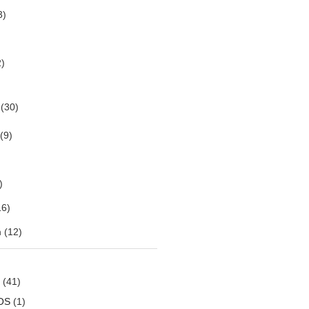
3)
)
(30)
(9)
)
6)
m
(12)
(41)
OS
(1)