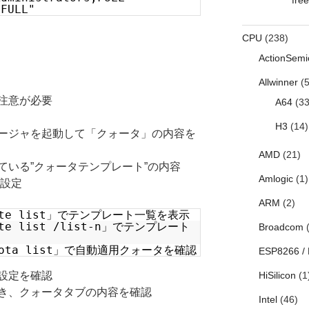
,FULL"
CPU
(238)
ActionSemi
Allwinner
(5
注意が必要
A64
(33
H3
(14)
ージャを起動して「クォータ」の内容を
AMD
(21)
いる”クォータテンプレート”の内容
Amlogic
(1)
知設定
ARM
(2)
plate list」でテンプレート一覧を表示
late list /list-n」でテンプレート
Broadcom
(
oquota list」で自動適用クォータを確認
ESP8266 /
設定を確認
HiSilicon
(1
き、クォータタブの内容を確認
Intel
(46)