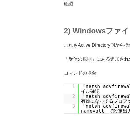
確認
2) Windowsフ
これもActive Director
「受信の規則」にある追加され
コマンドの場合
1
「netsh advfirew
イル確認
2
「netsh advfirew
有効になってるプロフ
3
「netsh advfirewa
name=all」で設定出