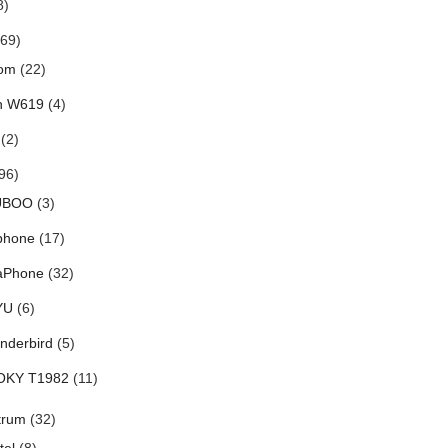
8)
69)
om
(22)
h W619
(4)
(2)
96)
UBOO
(3)
phone
(17)
aPhone
(32)
YU
(6)
nderbird
(5)
OKY T1982
(11)
trum
(32)
tel
(8)