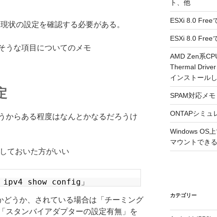
ト、他
ESXi 8.0 F
する時に現状の設定を確認する必要がある。
ESXi 8.0 
そうな項目についてのメモ
AMD Zen系CP
Thermal Driv
インストール
定
SPAM対応メモ 2
ONTAPシミュ
加するだろうからある程度はなんとかなるだろうけ
Windows 
マウントできるよ
認しておいた方がいい
 ipv4 show config」
カテゴリー
るかどうか、されている場合は「チーミング
「スタンバイアダプターの設定有無」を