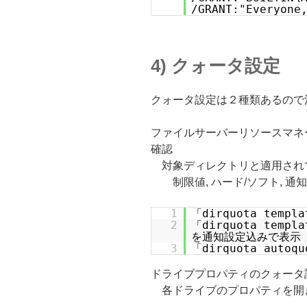
/GRANT:"Everyone
4) クォータ設定
クォータ設定は２種類あるので
ファイルサーバーリソースマネ
確認
対象ディレクトリと適用されて
制限値, ハード/ソフト, 通
1
「dirquota tem
2
「dirquota temp
を通知設定込みで表示
3
「dirquota aut
ドライブプロパティのクォータ
各ドライブのプロパティを開