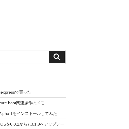
検
索
liexpressで買った
cure boot関連操作のメモ
3.0 Alpha 1をインストールしてみた
 のAOSを6.8.1から7.3.1.9へアップデー