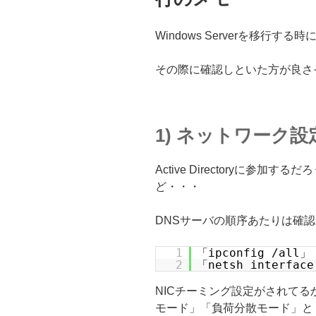
Windows Serverを移行
その際に確認しといた方が良さ
1) ネットワーク設
Active Directoryに参
ど・・・
DNSサーバの順序あたりは確
1
「ipconfig /all」
2
「netsh interface
NICチーミング設定がされて
モード」「負荷分散モード」と