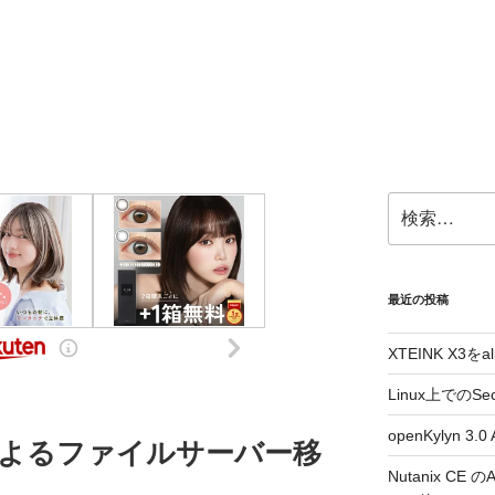
検
索:
最近の投稿
XTEINK X3をa
Linux上でのSe
openKylyn 
verによるファイルサーバー移
Nutanix CE