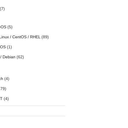
(7)
eOS
(5)
Linux / CentOS / RHEL
(89)
h OS
(1)
/ Debian
(62)
ch
(4)
79)
oT
(4)