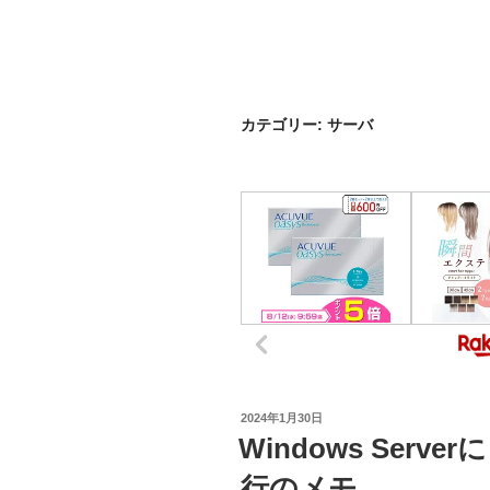
カテゴリー:
サーバ
投
2024年1月30日
稿
Windows Ser
日:
行のメモ