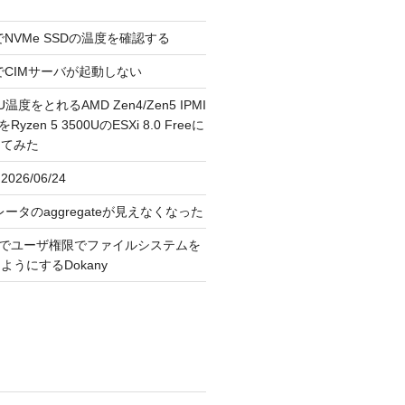
reeでNVMe SSDの温度を確認する
FreeでCIMサーバが起動しない
U温度をとれるAMD Zen4/Zen5 IPMI
erをRyzen 5 3500UのESXi 8.0 Freeに
してみた
026/06/24
レータのaggregateが見えなくなった
OS上でユーザ権限でファイルシステムを
うにするDokany