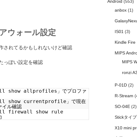
Android
(553)
anbox
(1)
GalaxyNex
ァイアウォール設定
IS01
(3)
Kindle Fire
y側から操作されてるかもしれないけど確認
MIPS Andro
MIPS W
たっぽい設定を確認
ronzi A
P-01D
(2)
all show allprofiles」でプロファ
R-Stream
(
all show currentprofile」で現在
ァイル確認
SO-04E
(2)
ll firewall show rule
力
Stickタイプ
X10 mini pr