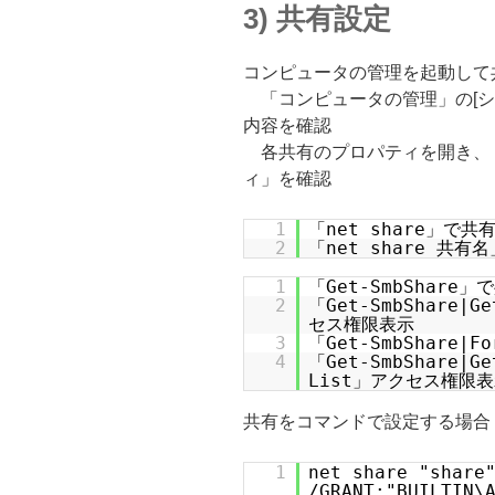
3) 共有設定
コンピュータの管理を起動して
「コンピュータの管理」の[システ
内容を確認
各共有のプロパティを開き、
ィ」を確認
1
「net share」で
2
「net share 共
1
「Get-SmbShare
2
「Get-SmbShare|
セス権限表示
3
「Get-SmbShare|
4
「Get-SmbShare|Ge
List」アクセス権限
共有をコマンドで設定する場合
1
net share "share
/GRANT:"BUILTIN\