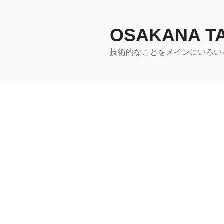
コ
ン
テ
OSAKANA 
ン
技術的なことをメインにいろい
ツ
へ
ス
キ
ッ
プ