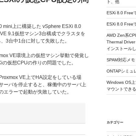
ト、他
ESXi 8.0 F
ESXi 8.0 
0 mini上に構築した vSphere ESXi 8.0
x VE 9.1仮想マシン3台構成でクラスタを
AMD Zen系CP
ろ、3台中1台に対して失敗した。
Thermal Driv
インストール
mox VE環境上の仮想マシン挙動で発覚し
SPAM対応メモ 2
SXiの仮想CPUの作りの問題でした。
ONTAPシミュ
oxmox VE上でHA設定をしている場
Windows 
サーバを停止すると、稼働中のサーバ上
マウントできるよ
のエラーで起動が失敗していた。
カテゴリー