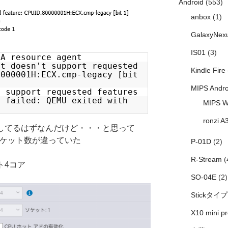
Android
(553)
anbox
(1)
GalaxyNex
IS01
(3)
HA resource agent
st doesn't support requested
Kindle Fire
0000001H:ECX.cmp-legacy [bit
MIPS Andro
t support requested features
t failed: QEMU exited with
MIPS W
ronzi A
にしてるはずなんだけど・・・と思って
ソケット数が違っていた
P-01D
(2)
R-Stream
(
ット4コア
SO-04E
(2)
Stickタイプ
X10 mini pr