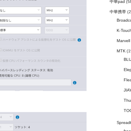
中華pad
(5
中華携帯
(2
Broadc
K-Touc
Marvell
MTK
(1
BL
Ele
Fle
JIA
Thu
TO
Spread
free