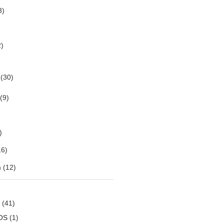
3)
)
(30)
(9)
)
6)
m
(12)
(41)
OS
(1)