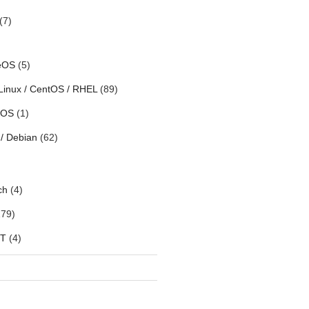
(7)
eOS
(5)
Linux / CentOS / RHEL
(89)
h OS
(1)
/ Debian
(62)
ch
(4)
79)
oT
(4)