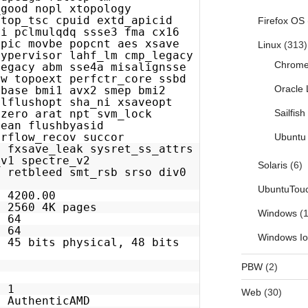
_good nopl xtopology
stop_tsc cpuid extd_apicid
Firefox OS
ni pclmulqdq ssse3 fma cx16
apic movbe popcnt aes xsave
Linux
(313)
hypervisor lahf_lm cmp_legacy
Chrom
legacy abm sse4a misalignsse
vw topoext perfctr_core ssbd
Oracle 
sbase bmi1 avx2 smep bmi2
clflushopt sha_ni xsaveopt
Sailfis
lzero arat npt svm_lock
lean flushbyasid
erflow_recov succor
Ubuntu 
e_leak sysret_ss_attrs
_v1 spectre_v2
Solaris
(6)
s retbleed smt_rsb srso div0
UbuntuTou
200.00
60 4K pages
Windows
(1
 64
: 64
Windows I
45 bits physical, 48 bits
:
PBW
(2)
 1
Web
(30)
uthenticAMD