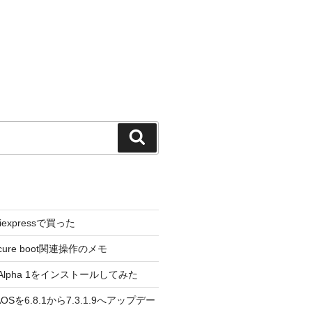
検
索
liexpressで買った
cure boot関連操作のメモ
3.0 Alpha 1をインストールしてみた
 のAOSを6.8.1から7.3.1.9へアップデー