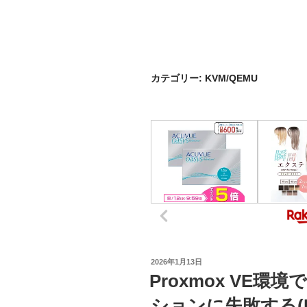
カテゴリー:
KVM/QEMU
投
2026年1月13日
稿
Proxmox VE
日:
ションに失敗する(E