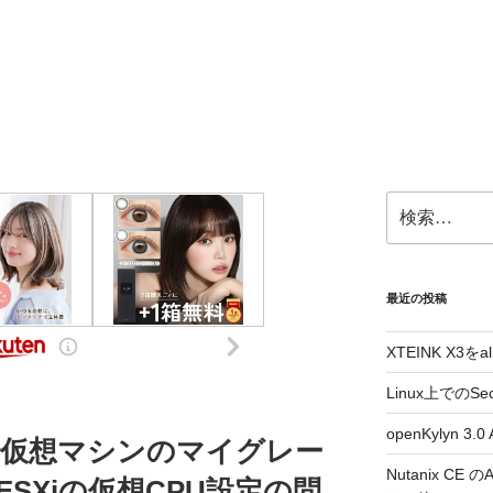
検
索:
最近の投稿
XTEINK X3をa
Linux上でのSe
openKylyn 
環境で仮想マシンのマイグレー
Nutanix CE
SXiの仮想CPU設定の問