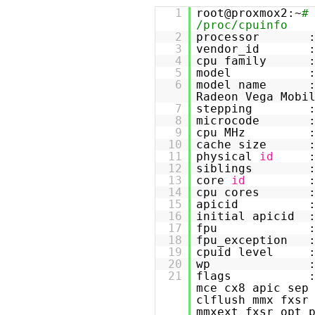
1
root@proxmox2:~
#
/proc/cpuinfo
2
processor :
3
vendor_id : A
4
cpu family :
5
model : 
6
model name : A
Radeon Vega Mobi
7
stepping :
8
microcode : 0
9
cpu MHz : 2
10
cache size : 
11
physical
id
12
siblings :
13
core
id
14
cpu cores :
15
apicid :
16
initial apicid :
17
fpu 
18
fpu_exception 
19
cpuid level :
20
wp 
21
flags : fpu v
mce cx8 apic sep
clflush mmx fxsr
mmxext fxsr_opt 