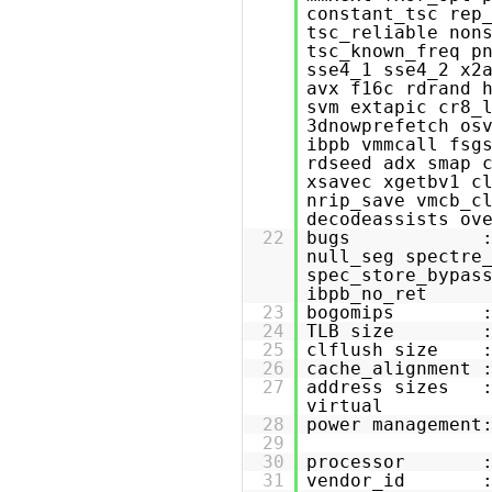
constant_tsc rep
tsc_reliable non
tsc_known_freq p
sse4_1 sse4_2 x2
avx f16c rdrand 
svm extapic cr8_
3dnowprefetch os
ibpb vmmcall fsg
rdseed adx smap 
xsavec xgetbv1 c
nrip_save vmcb_c
decodeassists ov
22
bugs : fxsav
null_seg spectre
spec_store_bypas
ibpb_no_ret
23
bogomips : 4
24
TLB size : 25
25
clflush size :
26
cache_alignment 
27
address sizes : 
virtual
28
power management
29
30
processor :
31
vendor_id : A