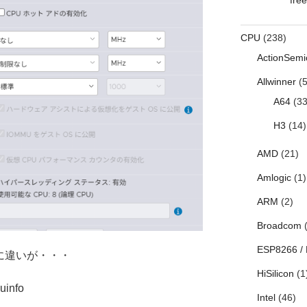
CPU
(238)
ActionSemi
Allwinner
(5
A64
(33
H3
(14)
AMD
(21)
Amlogic
(1)
ARM
(2)
Broadcom
(
ESP8266 /
foに違いが・・・
HiSilicon
(1
uinfo
Intel
(46)