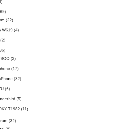
8)
69)
om
(22)
h W619
(4)
(2)
96)
UBOO
(3)
phone
(17)
aPhone
(32)
YU
(6)
nderbird
(5)
OKY T1982
(11)
trum
(32)
tel
(8)