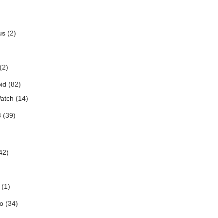
us
(2)
(2)
id
(82)
atch
(14)
3
(39)
42)
(1)
o
(34)