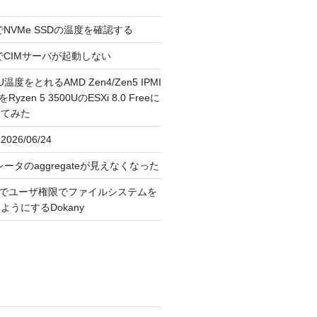
reeでNVMe SSDの温度を確認する
FreeでCIMサーバが起動しない
U温度をとれるAMD Zen4/Zen5 IPMI
erをRyzen 5 3500UのESXi 8.0 Freeに
してみた
026/06/24
レータのaggregateが見えなくなった
OS上でユーザ権限でファイルシステムを
うにするDokany