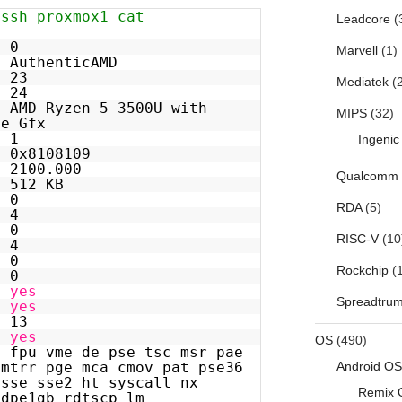
 ssh proxmox1 cat
Leadcore
(
 0
Marvell
(1)
uthenticAMD
 23
Mediatek
(2
24
MD Ryzen 5 3500U with
MIPS
(32)
le Gfx
 1
Ingenic
x8108109
100.000
Qualcomm
512 KB
: 0
RDA
(5)
 4
: 0
RISC-V
(10
 4
 0
Rockchip
(1
 0
:
yes
Spreadtru
:
yes
 13
:
yes
OS
(490)
me de pse tsc msr pae
Android OS
 mtrr pge mca cmov pat pse36
 sse sse2 ht syscall nx
Remix 
pdpe1gb rdtscp lm