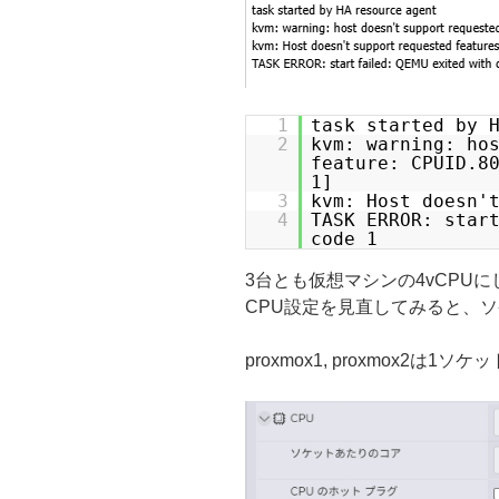
1
task started by 
2
kvm: warning: ho
feature: CPUID.8
1]
3
kvm: Host doesn'
4
TASK ERROR: star
code 1
3台とも仮想マシンの4vCPU
CPU設定を見直してみると、
proxmox1, proxmox2は1ソケ