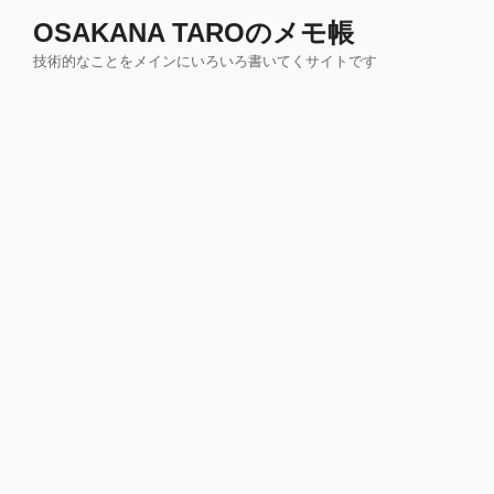
コ
OSAKANA TAROのメモ帳
ン
技術的なことをメインにいろいろ書いてくサイトです
テ
ン
ツ
へ
ス
キ
ッ
プ