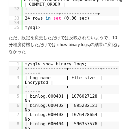
| COMMIT_ORDER |
32
+-----------------------------------
-------------+--------------+
33
24 rows
in
set
(0.00 sec)
34
35
mysql>
ただ、設定を変更しただけでは反映されないようで、10
分程度待機しただけでは show binary logs;の結果に変化は
なかった
1
mysql> show binary logs;
2
+---------------+------------+------
-----+
3
| Log_name | File_size |
Encrypted |
4
+---------------+------------+------
-----+
5
| binlog.000401 | 1076027128 |
No |
6
| binlog.000402 | 895282121 |
No |
7
| binlog.000403 | 1076428654 |
No |
8
| binlog.000404 | 596357576 |
No |