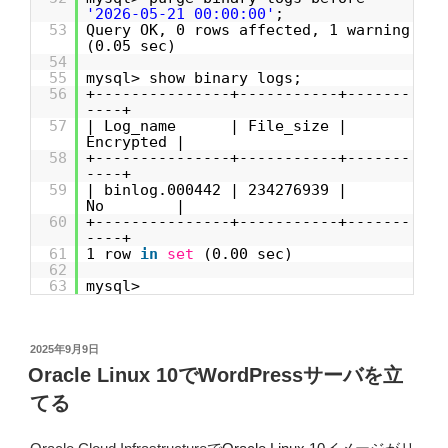
'2026-05-21 00:00:00'
;
53
Query OK, 0 rows affected, 1 warning
(0.05 sec)
54
55
mysql> show binary logs;
56
+---------------+-----------+-------
----+
57
| Log_name | File_size |
Encrypted |
58
+---------------+-----------+-------
----+
59
| binlog.000442 | 234276939 |
No |
60
+---------------+-----------+-------
----+
61
1 row
in
set
(0.00 sec)
62
63
mysql>
投
2025年9月9日
稿
Oracle Linux 10でWordPressサーバを立
日:
てる