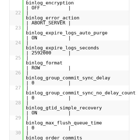
binlog_encrypti
| OFF |
22
|
binlog_error_act
| ABORT_SERVER |
23
|
binlog_expire_logs_auto_p
| ON |
24
|
binlog_expire_logs_sec
| 2592000 |
25
|
binlog_form
| ROW |
26
|
binlog_group_commit_sync_d
| 0 |
27
|
binlog_group_commit_sync_no_delay_
| 0 |
28
|
binlog_gtid_simple_reco
| ON |
29
|
binlog_max_flush_queue_
| 0 |
30
|
binlog_order_comm