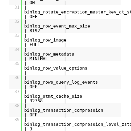
| ON |
31
|
binlog_rotate_encryption_master_key_at_s
| OFF |
32
|
binlog_row_event_max_s
| 8192 |
33
|
binlog_row_ima
| FULL |
34
|
binlog_row_metad
| MINIMAL |
35
|
binlog_row_value_opti
| |
36
|
binlog_rows_query_log_ev
| OFF |
37
|
binlog_stmt_cache_s
| 32768 |
38
|
binlog_transaction_compres
| OFF |
39
|
binlog_transaction_compression_level
| 3 |