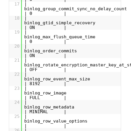
17
|
binlog_group_commit_sync_no_delay_
| 0 |
18
|
binlog_gtid_simple_reco
| ON |
19
|
binlog_max_flush_queue_
| 0 |
20
|
binlog_order_comm
| ON |
21
|
binlog_rotate_encryption_master_key_at_s
| OFF |
22
|
binlog_row_event_max_s
| 8192 |
23
|
binlog_row_ima
| FULL |
24
|
binlog_row_metad
| MINIMAL |
25
|
binlog_row_value_opti
| |
26
|