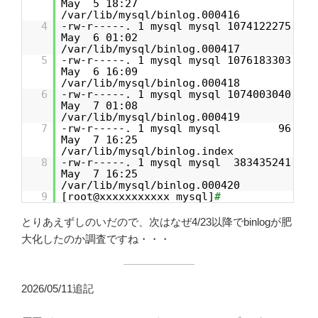
May 5 18:27
/var/lib/mysql/binlog.000416
4
-rw-r-----. 1 mysql mysql 1074122275
May 6 01:02
/var/lib/mysql/binlog.000417
5
-rw-r-----. 1 mysql mysql 1076183303
May 6 16:09
/var/lib/mysql/binlog.000418
6
-rw-r-----. 1 mysql mysql 1074003040
May 7 01:08
/var/lib/mysql/binlog.000419
7
-rw-r-----. 1 mysql mysql 96
May 7 16:25
/var/lib/mysql/binlog.index
8
-rw-r-----. 1 mysql mysql 383435241
May 7 16:25
/var/lib/mysql/binlog.000420
9
[root@xxxxxxxxxxx mysql]
#
とりあえずしのいだので、次はなぜ4/23以降でbinlogが肥
大化したのか調査ですね・・・
2026/05/11追記