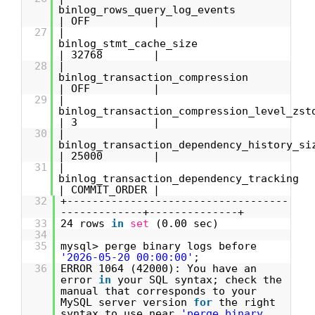
binlog_rows_query_log_ev
| OFF |
27
|
binlog_stmt_cache_s
| 32768 |
28
|
binlog_transaction_compres
| OFF |
29
|
binlog_transaction_compression_level
| 3 |
30
|
binlog_transaction_dependency_history
| 25000 |
31
|
binlog_transaction_dependency_tra
| COMMIT_ORDER |
32
+-----------------------------------
-------------+--------------+
33
24 rows
in
set
(0.00 sec)
34
35
mysql> perge binary logs before
'2026-05-20 00:00:00'
;
36
ERROR 1064 (42000): You have an
error
in
your SQL syntax; check the
manual that corresponds to your
MySQL server version
for
the right
syntax to use near
'perge binary