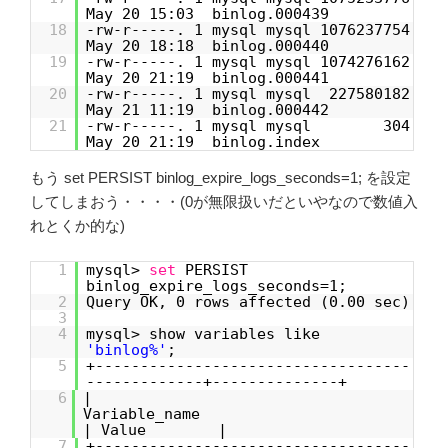
May 20 15:03 binlog.000439
18
-rw-r-----. 1 mysql mysql 1076237754
May 20 18:18 binlog.000440
19
-rw-r-----. 1 mysql mysql 1074276162
May 20 21:19 binlog.000441
20
-rw-r-----. 1 mysql mysql 227580182
May 21 11:19 binlog.000442
21
-rw-r-----. 1 mysql mysql 304
May 20 21:19 binlog.index
もう set PERSIST binlog_expire_logs_seconds=1; を設定
してしまおう・・・・(0が無限扱いだといやなので数値入
れとくか的な)
1
mysql>
set
PERSIST
binlog_expire_logs_seconds=1;
2
Query OK, 0 rows affected (0.00 sec)
3
4
mysql> show variables like
'binlog%'
;
5
+-----------------------------------
-------------+--------------+
6
|
Variable_na
| Value |
7
+-----------------------------------