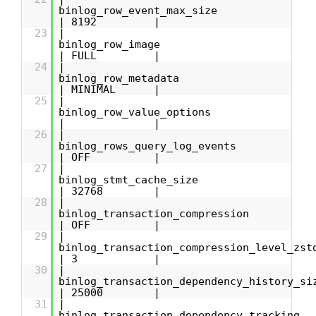
binlog_row_event_max_s
| 8192 |
23
|
binlog_row_ima
| FULL |
24
|
binlog_row_metad
| MINIMAL |
25
|
binlog_row_value_opti
| |
26
|
binlog_rows_query_log_ev
| OFF |
27
|
binlog_stmt_cache_s
| 32768 |
28
|
binlog_transaction_compres
| OFF |
29
|
binlog_transaction_compression_level
| 3 |
30
|
binlog_transaction_dependency_history
| 25000 |
31
|
binlog_transaction_dependency_tra