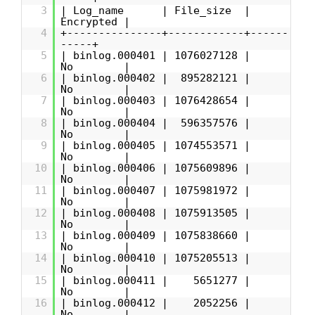
3
| Log_name | File_size |
Encrypted |
4
+---------------+------------+------
-----+
5
| binlog.000401 | 1076027128 |
No |
6
| binlog.000402 | 895282121 |
No |
7
| binlog.000403 | 1076428654 |
No |
8
| binlog.000404 | 596357576 |
No |
9
| binlog.000405 | 1074553571 |
No |
10
| binlog.000406 | 1075609896 |
No |
11
| binlog.000407 | 1075981972 |
No |
12
| binlog.000408 | 1075913505 |
No |
13
| binlog.000409 | 1075838660 |
No |
14
| binlog.000410 | 1075205513 |
No |
15
| binlog.000411 | 5651277 |
No |
16
| binlog.000412 | 2052256 |
No |