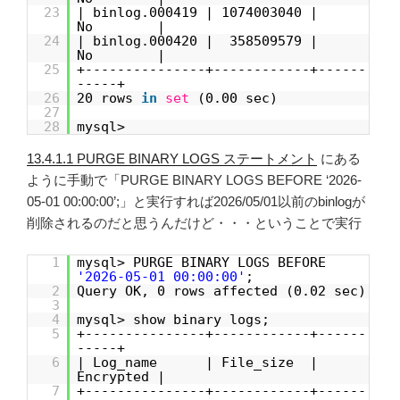
23
| binlog.000419 | 1074003040 |
No |
24
| binlog.000420 | 358509579 |
No |
25
+---------------+------------+------
-----+
26
20 rows
in
set
(0.00 sec)
27
28
mysql>
13.4.1.1 PURGE BINARY LOGS ステートメント
にある
ように手動で「PURGE BINARY LOGS BEFORE ‘2026-
05-01 00:00:00’;」と実行すれば2026/05/01以前のbinlogが
削除されるのだと思うんだけど・・・ということで実行
1
mysql> PURGE BINARY LOGS BEFORE
'2026-05-01 00:00:00'
;
2
Query OK, 0 rows affected (0.02 sec)
3
4
mysql> show binary logs;
5
+---------------+------------+------
-----+
6
| Log_name | File_size |
Encrypted |
7
+---------------+------------+------