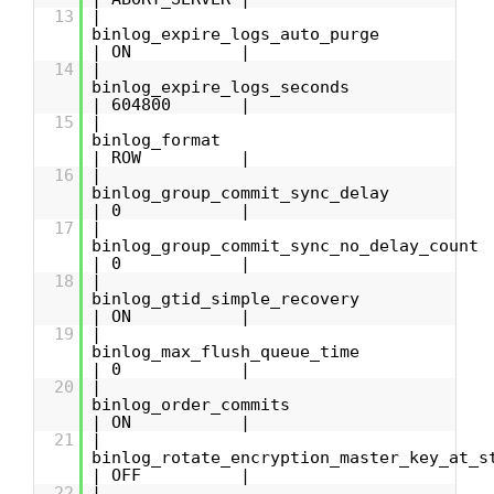
13
|
binlog_expire_logs_auto_p
| ON |
14
|
binlog_expire_logs_sec
| 604800 |
15
|
binlog_form
| ROW |
16
|
binlog_group_commit_sync_d
| 0 |
17
|
binlog_group_commit_sync_no_delay_
| 0 |
18
|
binlog_gtid_simple_reco
| ON |
19
|
binlog_max_flush_queue_
| 0 |
20
|
binlog_order_comm
| ON |
21
|
binlog_rotate_encryption_master_key_at_s
| OFF |
22
|