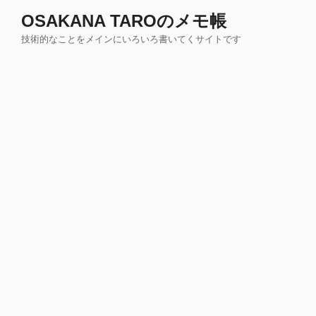
コ
OSAKANA TAROのメモ帳
ン
技術的なことをメインにいろいろ書いてくサイトです
テ
ン
ツ
へ
ス
キ
ッ
プ