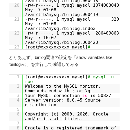
/var/lib/mysql/binlog.000418
20
-rw-r-----. 1 mysql mysql 1074003040
May 7 01:08
/var/lib/mysql/binlog.000419
21
-rw-r-----. 1 mysql mysql 320
May 7 01:08
/var/lib/mysql/binlog.index
22
-rw-r-----. 1 mysql mysql 286409863
May 7 16:07
/var/lib/mysql/binlog.000420
23
[root@xxxxxxxxxxx mysql]
#
とりあえず、binlog関連の設定を「show variables like
‘binlog%’;」を実行して確認してみる
1
[root@xxxxxxxxxxx mysql]
# mysql -u
root
2
Welcome to the MySQL monitor.
Commands end with ; or \g.
3
Your MySQL connection
id
is 50827
4
Server version: 8.0.45 Source
distribution
5
6
Copyright (c) 2000, 2026, Oracle
and/or its affiliates.
7
8
Oracle is a registered trademark of