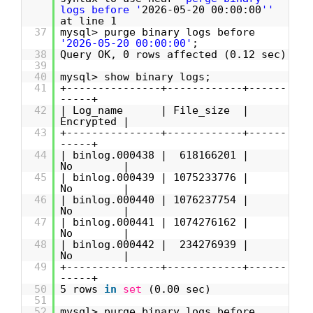
logs before '
2026-05-20 00:00:00
''
at line 1
37
mysql> purge binary logs before
'2026-05-20 00:00:00'
;
38
Query OK, 0 rows affected (0.12 sec)
39
40
mysql> show binary logs;
41
+---------------+------------+------
-----+
42
| Log_name | File_size |
Encrypted |
43
+---------------+------------+------
-----+
44
| binlog.000438 | 618166201 |
No |
45
| binlog.000439 | 1075233776 |
No |
46
| binlog.000440 | 1076237754 |
No |
47
| binlog.000441 | 1074276162 |
No |
48
| binlog.000442 | 234276939 |
No |
49
+---------------+------------+------
-----+
50
5 rows
in
set
(0.00 sec)
51
52
mysql> purge binary logs before