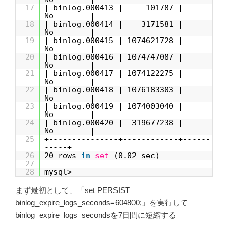
17
| binlog.000413 | 101787 |
No |
18
| binlog.000414 | 3171581 |
No |
19
| binlog.000415 | 1074621728 |
No |
20
| binlog.000416 | 1074747087 |
No |
21
| binlog.000417 | 1074122275 |
No |
22
| binlog.000418 | 1076183303 |
No |
23
| binlog.000419 | 1074003040 |
No |
24
| binlog.000420 | 319677238 |
No |
25
+---------------+------------+------
-----+
26
20 rows
in
set
(0.02 sec)
27
28
mysql>
まず最初として、「set PERSIST
binlog_expire_logs_seconds=604800;」を実行して
binlog_expire_logs_secondsを7日間に短縮する