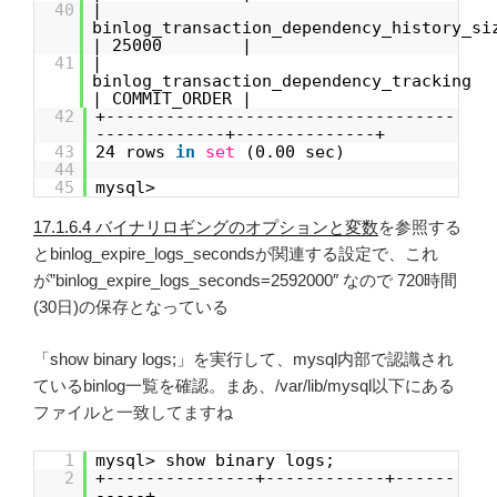
40
|
binlog_transaction_dependency_history
| 25000 |
41
|
binlog_transaction_dependency_tra
| COMMIT_ORDER |
42
+-----------------------------------
-------------+--------------+
43
24 rows
in
set
(0.00 sec)
44
45
mysql>
17.1.6.4 バイナリロギングのオプションと変数
を参照する
とbinlog_expire_logs_secondsが関連する設定で、これ
が”binlog_expire_logs_seconds=2592000″ なので 720時間
(30日)の保存となっている
「show binary logs;」を実行して、mysql内部で認識され
ているbinlog一覧を確認。まあ、/var/lib/mysql以下にある
ファイルと一致してますね
1
mysql> show binary logs;
2
+---------------+------------+------
-----+