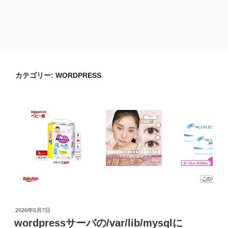
カテゴリー:
WORDPRESS
投
2026年5月7日
稿
wordpressサーバの/var/lib/mysqlに
日: