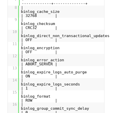
-------------+--------------+
8
|
binlog_cache_si
| 32768 |
9
|
binlog_checks
| CRC32 |
10
|
binlog_direct_non_transactional_up
| OFF |
11
|
binlog_encrypti
| OFF |
12
|
binlog_error_act
| ABORT_SERVER |
13
|
binlog_expire_logs_auto_p
| ON |
14
|
binlog_expire_logs_sec
| 1 |
15
|
binlog_form
| ROW |
16
|
binlog_group_commit_sync_d
| 0 |