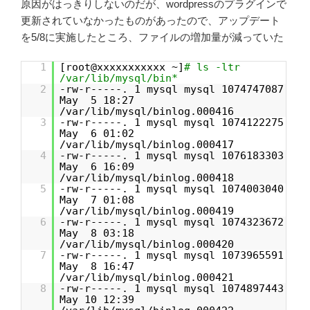
原因がはっきりしないのだが、wordpressのプラグインで
更新されていなかったものがあったので、アップデート
を5/8に実施したところ、ファイルの増加量が減っていた
1
[root@xxxxxxxxxxx ~]
# ls -ltr
/var/lib/mysql/bin*
2
-rw-r-----. 1 mysql mysql 1074747087
May 5 18:27
/var/lib/mysql/binlog.000416
3
-rw-r-----. 1 mysql mysql 1074122275
May 6 01:02
/var/lib/mysql/binlog.000417
4
-rw-r-----. 1 mysql mysql 1076183303
May 6 16:09
/var/lib/mysql/binlog.000418
5
-rw-r-----. 1 mysql mysql 1074003040
May 7 01:08
/var/lib/mysql/binlog.000419
6
-rw-r-----. 1 mysql mysql 1074323672
May 8 03:18
/var/lib/mysql/binlog.000420
7
-rw-r-----. 1 mysql mysql 1073965591
May 8 16:47
/var/lib/mysql/binlog.000421
8
-rw-r-----. 1 mysql mysql 1074897443
May 10 12:39