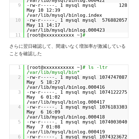
/var/lib/mysql/binlog.000422
9
-rw-r-----. 1 mysql mysql 128
May 10 12:39
/var/lib/mysql/binlog.index
10
-rw-r-----. 1 mysql mysql 576882057
May 11 14:17
/var/lib/mysql/binlog.000423
11
[root@xxxxxxxxxxx ~]
#
さらに翌日確認して、間違いなく増加率が激減している
ことを確認した
1
[root@xxxxxxxxxxx ~]
# ls -ltr
/var/lib/mysql/bin*
2
-rw-r-----. 1 mysql mysql 1074747087
May 5 18:27
/var/lib/mysql/binlog.000416
3
-rw-r-----. 1 mysql mysql 1074122275
May 6 01:02
/var/lib/mysql/binlog.000417
4
-rw-r-----. 1 mysql mysql 1076183303
May 6 16:09
/var/lib/mysql/binlog.000418
5
-rw-r-----. 1 mysql mysql 1074003040
May 7 01:08
/var/lib/mysql/binlog.000419
6
-rw-r-----. 1 mysql mysql 1074323672