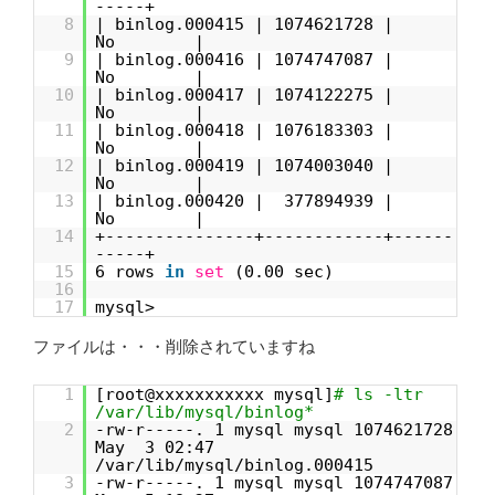
-----+
8
| binlog.000415 | 1074621728 |
No |
9
| binlog.000416 | 1074747087 |
No |
10
| binlog.000417 | 1074122275 |
No |
11
| binlog.000418 | 1076183303 |
No |
12
| binlog.000419 | 1074003040 |
No |
13
| binlog.000420 | 377894939 |
No |
14
+---------------+------------+------
-----+
15
6 rows
in
set
(0.00 sec)
16
17
mysql>
ファイルは・・・削除されていますね
1
[root@xxxxxxxxxxx mysql]
# ls -ltr
/var/lib/mysql/binlog*
2
-rw-r-----. 1 mysql mysql 1074621728
May 3 02:47
/var/lib/mysql/binlog.000415
3
-rw-r-----. 1 mysql mysql 1074747087