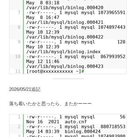
May 8 03:18
/var/lib/mysql/binlog.000420
7
-rw-r-----. 1 mysql mysql 1073965591
May 8 16:47
/var/lib/mysql/binlog.000421
8
-rw-r-----. 1 mysql mysql 1074897443
May 10 12:39
/var/lib/mysql/binlog.000422
9
-rw-r-----. 1 mysql mysql 128
May 10 12:39
/var/lib/mysql/binlog.index
10
-rw-r-----. 1 mysql mysql 867993952
May 12 11:46
/var/lib/mysql/binlog.000423
11
[root@xxxxxxxxxxx ~]
#
2026/05/21追記
落ち着いたかと思ったら、またかーーー
1
-rw-r-----. 1 mysql mysql 56
Nov 16 2021 auto.cnf
2
-rw-r-----. 1 mysql mysql 880718553
May 14 03:39 binlog.000424
3
-rw-r-----. 1 mysql mysql 1074983980