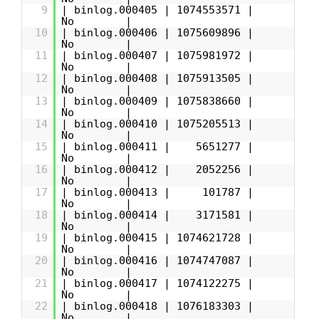
9
| binlog.000405 | 1074553571 |
No |
10
| binlog.000406 | 1075609896 |
No |
11
| binlog.000407 | 1075981972 |
No |
12
| binlog.000408 | 1075913505 |
No |
13
| binlog.000409 | 1075838660 |
No |
14
| binlog.000410 | 1075205513 |
No |
15
| binlog.000411 | 5651277 |
No |
16
| binlog.000412 | 2052256 |
No |
17
| binlog.000413 | 101787 |
No |
18
| binlog.000414 | 3171581 |
No |
19
| binlog.000415 | 1074621728 |
No |
20
| binlog.000416 | 1074747087 |
No |
21
| binlog.000417 | 1074122275 |
No |
22
| binlog.000418 | 1076183303 |
No |