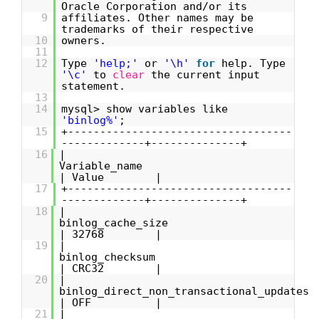
Oracle Corporation and/or its
9
affiliates. Other names may be
trademarks of their respective
10
owners.
11
12
Type
'help;'
or
'\h'
for
help. Type
'\c'
to
clear
the current input
statement.
13
14
mysql> show variables like
'binlog%'
;
15
+-----------------------------------
-------------+--------------+
16
|
Variable_na
| Value |
17
+-----------------------------------
-------------+--------------+
18
|
binlog_cache_si
| 32768 |
19
|
binlog_checks
| CRC32 |
20
|
binlog_direct_non_transactional_up
| OFF |
21
|