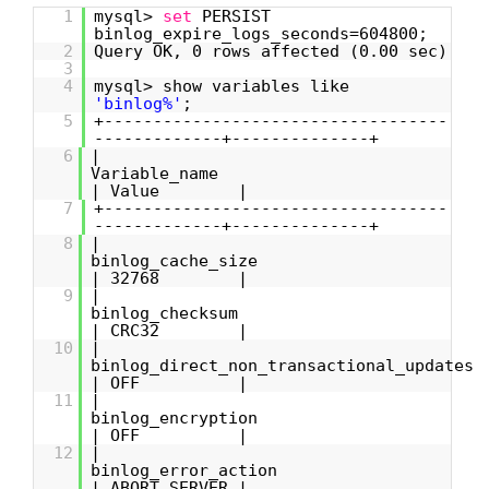
1
mysql>
set
PERSIST
binlog_expire_logs_seconds=604800;
2
Query OK, 0 rows affected (0.00 sec)
3
4
mysql> show variables like
'binlog%'
;
5
+-----------------------------------
-------------+--------------+
6
|
Variable_na
| Value |
7
+-----------------------------------
-------------+--------------+
8
|
binlog_cache_si
| 32768 |
9
|
binlog_checks
| CRC32 |
10
|
binlog_direct_non_transactional_up
| OFF |
11
|
binlog_encrypti
| OFF |
12
|
binlog_error_act
| ABORT_SERVER |