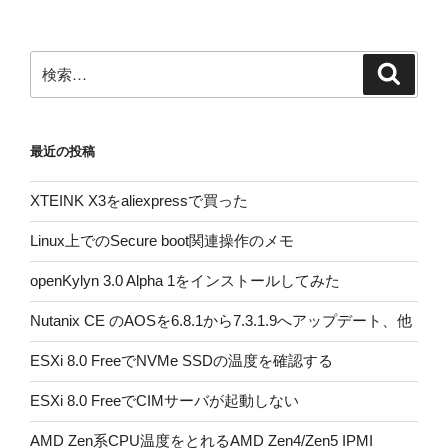
ペ
の
ー
ペ
ジ
検
検
ー
索
索:
ジ
送
最近の投稿
り
XTEINK X3をaliexpressで買った
Linux上でのSecure boot関連操作のメモ
openKylyn 3.0 Alpha 1をインストールしてみた
Nutanix CE のAOSを6.8.1から7.3.1.9へアップデート、他
ESXi 8.0 FreeでNVMe SSDの温度を確認する
ESXi 8.0 FreeでCIMサーバが起動しない
AMD Zen系CPU温度をとれるAMD Zen4/Zen5 IPMI