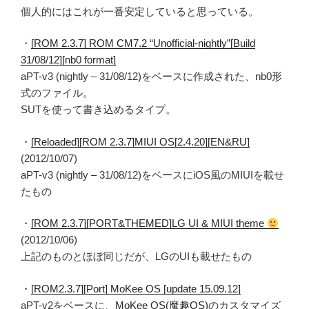
個人的にはこれが一番安定していると思っている。
・
[ROM 2.3.7] ROM CM7.2 “Unofficial-nightly”[Build
31/08/12][nb0 format]
aPT-v3 (nightly – 31/08/12)をベースに作成された、nb0形
式のファイル。
SUTを使って書き込めるタイプ。
・
[Reloaded][ROM 2.3.7]MIUI OS[2.4.20][EN&RU]
(2012/10/07)
aPT-v3 (nightly – 31/08/12)をベースにiOS風のMIUIを載せ
たもの
・
[ROM 2.3.7][PORT&THEMED]LG UI & MIUI theme
(2012/10/06)
上記のものとほぼ同じだが、LGのUIも載せたもの
・
[ROM2.3.7][Port] MoKee OS [update 15.09.12]
aPT-v2をベースに、
MoKee OS(魔趣OS)
のカスタマイズ