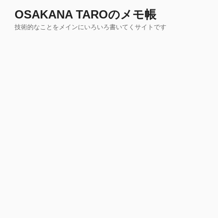
コ
OSAKANA TAROのメモ帳
ン
技術的なことをメインにいろいろ書いてくサイトです
テ
ン
ツ
へ
ス
キ
ッ
プ