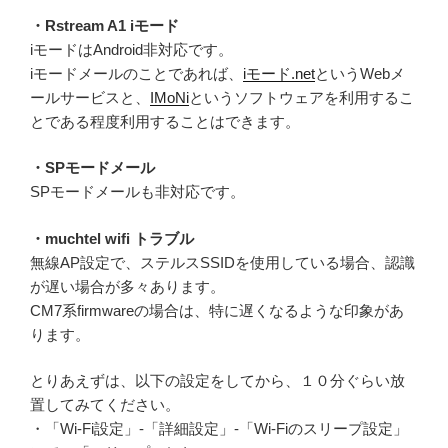
・Rstream A1 iモード
iモードはAndroid非対応です。
iモードメールのことであれば、
iモード.net
というWebメ
ールサービスと、
IMoNi
というソフトウェアを利用するこ
とである程度利用することはできます。
・SPモードメール
SPモードメールも非対応です。
・muchtel wifi トラブル
無線AP設定で、ステルスSSIDを使用している場合、認識
が遅い場合が多々あります。
CM7系firmwareの場合は、特に遅くなるような印象があ
ります。
とりあえずは、以下の設定をしてから、１０分ぐらい放
置してみてください。
・「Wi-Fi設定」-「詳細設定」-「Wi-Fiのスリープ設定」