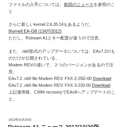
ファイルの入手については、
前回のニュース
を参照のこ
と
さらに新しいkernel 2.6.35.14もあるようだ。
[Kernel] EA-GB (13/07/2012)
ただし、Rstream A1とキー配置が違うので注意。
また、.nb0形式のアップデータについては、EAv7.2のも
のだけが公開されている。
Modem REVの違いで、２つのバージョンがあるので注
意。
EAv7.2 .nb0 file Modem REV: FXX-2-25D-00
Download
EAv7.2 .nb0 file Modem REV: FXX-3-220-00
Download
上記適用後、CWM recoveryでEAv8へアップデートのこ
と。
投
2012年10月20日
稿