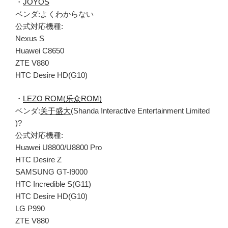
・
JOYOS
ベンダ:よくわからない
公式対応機種:
Nexus S
Huawei C8650
ZTE V880
HTC Desire HD(G10)
・
LEZO ROM(乐众ROM)
ベンダ:
关于盛大
(Shanda Interactive Entertainment Limited
)?
公式対応機種:
Huawei U8800/U8800 Pro
HTC Desire Z
SAMSUNG GT-I9000
HTC Incredible S(G11)
HTC Desire HD(G10)
LG P990
ZTE V880