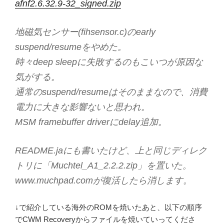
afnf2.6.32.9-32_signed.zip
地磁気センサー(fihsensor.c)のearly
suspend/resumeをやめた。
時々deep sleepに失敗するのもこいつが原因な
気がする。
通常のsuspend/resumeはそのままなので、消費
電力に大きな影響ないと思われ。
MSM framebuffer driverにdelay追加。
README.jaにも書いたけど、上と同じディレク
トリに「Muchtel_A1_2.2.2.zip」を置いた。
www.muchpad.comが復活したら消します。
↓で紹介している海外のROMを焼いたあと、以下の順序
でCWM Recoveryからファイルを焼いていってくださ