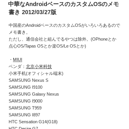
稿
中華なAndroidベースのカスタムOSのメモ
日:
書き 2012/03/27版
中国産のAndroidベースのカスタムOSがいろいろあるので
メモ書き。
ただし、通信会社と組んでるやつは除外。(OPhoneとか
点心OS/Tapas OSとか楽OS/Le OSとか)
・
MIUI
ベンダ：
北京小米科技
小米手机(オフィシャル端末)
SAMSUNG Nexus S
SAMSUNG I9100
SAMSUNG Galaxy Nexus
SAMSUNG I9000
SAMSUNG T959
SAMSUNG I897
HTC Sensation G14(G18)
HTC Desire G7