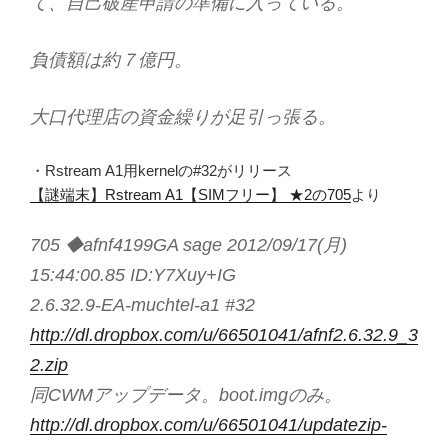
て、自己破産申請の準備に入っている。
負債額は約７億円。
大口代理店の資金繰りが足引っ張る。
・Rstream A1用kernelの#32がリリース
【謎端末】Rstream A1【SIMフリー】 ★2の705
より
705 ◆afnf4199GA sage 2012/09/17(月)
15:44:00.85 ID:Y7Xuy+IG
2.6.32.9-EA-muchtel-a1 #32
http://dl.dropbox.com/u/66501041/afnf2.6.32.9_3
2.zip
同CWMアップデータ。boot.imgのみ。
http://dl.dropbox.com/u/66501041/updatezip-