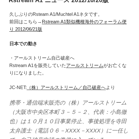
Rstream A1 ニュース 2012/10/20版
日:
久しぶりのRsteam A1/Muchtel A1ネタです。
前回はこちら→
Rstream A1類似機種海外のフォーラム便
り 2012/06/21版
日本での動き
・アールストリーム自己破産へ
Rstream A1を販売していた
アールストリーム
がお亡くな
りになりました。
JC-NET:
（株）アールストリーム／自己破産へ
より
携帯・通信端末販売の（株）アールストリーム
（大阪市中央区本町３－５－２、代表：小島徹
也）は１０月１０日事業停止、事後処理を寺田
太弁護士（電話０６－XXXX－XXXX）に一任し