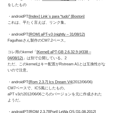
をしたもの
・androidPT:
[Index] Link´s para “tudo” [Boston]
これは、平たく言えば、リンク集。
・androidPT:
[ROM] aPT-v3 (nightly – 31/08/12)
Fagulhasさん製作のCM7.2ベース。
コレ用のkernel「
[Kernel] aPT-GB 2.6.32.9 (#338 –
04/08/12)
」は別で公開している。2
ただ、このkernelはキー配置がRstream A1とは互換性がな
いので注意。
・androidPT:
[Rom 2.3.7] Ics Dream V4
(2012/06/06)
CM7ベースで、ICS風にしたもの。
aPT v3の2012/06/06ごろのバージョンを元に作成された
ようだ。
・androidPT:
[ROM 2.3.7][Port] LeWa OS [31.08.2012]