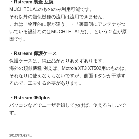
・Rstream 裏蓋 互換
MUCHTEL A1のもののみ利用可能です。
それ以外の類似機種の流用は流用できません。
これは「物理的に形が違う」・「裏蓋側にアンテナがつ
いている設計なのはMUCHTEL A1だけ」という２点が原
因です。
・Rstream 保護ケース
保護ケースは、純正品がとりあえずあります。
海外の類似機種 例えば、Motrola XT3 XT502用のものは、
それなりに使えなくもないですが、側面ボタンが干渉す
るので、工夫する必要があります。
・Rstream 050plus
パソコンなどでユーザ登録しておけば、使えるらしいで
す。
投
2012年3月27日