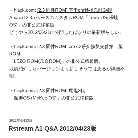
・hiapk.com:
[2.3 固件ROM] 基于cm移植乐蛙34期
Android 2.3.7ベースのカスタムROM「Lewa OS(乐蛙
OS)」の非公式移植版。
どうやら2012/06/21に公開したばかりの最新版らしい。
・hiapk.com:
[2.3 固件ROM] cm7.2乐众修复完善第二版
ROM
「LEZO ROM(乐众ROM)」の非公式移植版。
以前紹介したバージョンより新しそうではあるが詳細不
明。
・hiapk.com:
[2.3 固件ROM] 魔趣2代
「魔趣OS (MoKee OS)」の非公式移植版
投
2012年4月23日
稿
Rstream A1 Q&A 2012/04/23版
日: