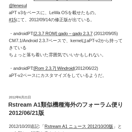
@lenesul
aPT v3をベースに、LeWa OSを載せたもの。
#15
にて、2012/09/14の修正版が出ている。
・androidPT:
[2.3.7 ROM] gado – gado 2.3.7
(2012/09/05)
CM7.1/Android 2.3.7ベースで、kernelはaPT-v2から持って
きている
ちょっと落ち着いた雰囲気でいいかもしれない。
・androidPT:
[Rom 2.3.7] Windroid
(2012/06/22)
aPT-v2ベースにカスタマイズをしているようだ。
投
2012年6月21日
稿
Rstream A1類似機種海外のフォーラム便り
日:
2012/06/21版
2012/10/20追記:「
Rstream A1 ニュース 2012/10/20版
」と