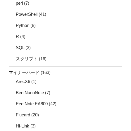
perl
(7)
PowerShell
(41)
Python
(8)
R
(4)
SQL
(3)
スクリプト
(16)
マイナーハード
(163)
ArecX6
(1)
Ben NanoNote
(7)
Eee Note EA800
(42)
Flucard
(20)
Hi-Link
(3)