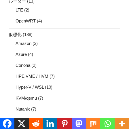
ルーター
(13)
LTE
(2)
OpenWRT
(4)
仮想化
(188)
Amazon
(3)
Azure
(4)
Conoha
(2)
HPE VME / HVM
(7)
Hyper-V / WSL
(10)
KVM/qemu
(7)
Nutanix
(7)
OpenStack
(3)