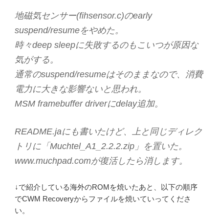
地磁気センサー(fihsensor.c)のearly
suspend/resumeをやめた。
時々deep sleepに失敗するのもこいつが原因な
気がする。
通常のsuspend/resumeはそのままなので、消費
電力に大きな影響ないと思われ。
MSM framebuffer driverにdelay追加。
README.jaにも書いたけど、上と同じディレク
トリに「Muchtel_A1_2.2.2.zip」を置いた。
www.muchpad.comが復活したら消します。
↓で紹介している海外のROMを焼いたあと、以下の順序
でCWM Recoveryからファイルを焼いていってくださ
い。