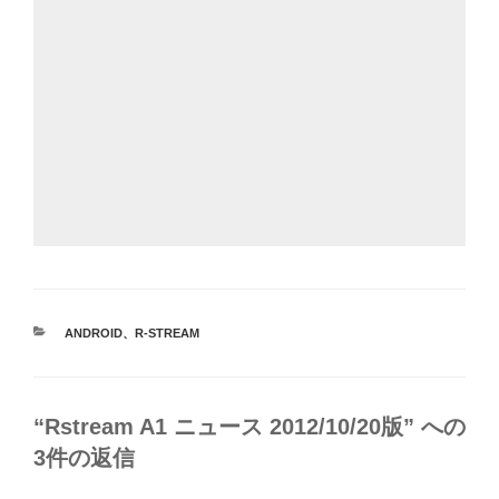
カ
ANDROID
、
R-STREAM
テ
ゴ
リ
ー
“Rstream A1 ニュース 2012/10/20版” への
3件の返信