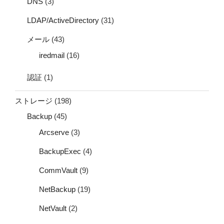
DNS
(3)
LDAP/ActiveDirectory
(31)
メール
(43)
iredmail
(16)
認証
(1)
ストレージ
(198)
Backup
(45)
Arcserve
(3)
BackupExec
(4)
CommVault
(9)
NetBackup
(19)
NetVault
(2)