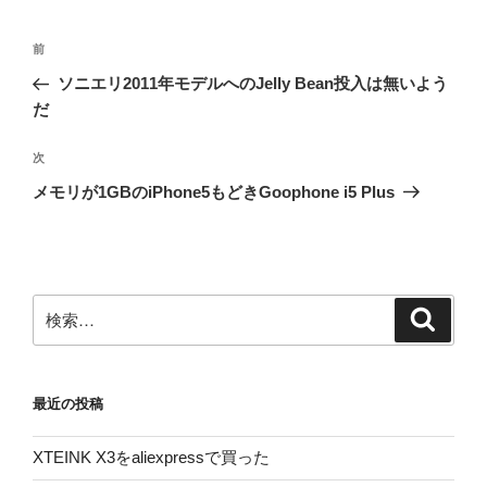
投
前
前
稿
の
ソニエリ2011年モデルへのJelly Bean投入は無いよう
ナ
投
だ
ビ
稿
ゲ
次
次
の
ー
メモリが1GBのiPhone5もどきGoophone i5 Plus
投
シ
稿
ョ
ン
検
検
索
索:
最近の投稿
XTEINK X3をaliexpressで買った