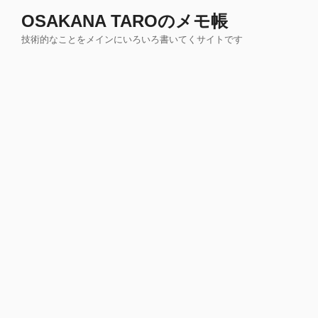
コ
OSAKANA TAROのメモ帳
ン
技術的なことをメインにいろいろ書いてくサイトです
テ
ン
ツ
へ
ス
キ
ッ
プ