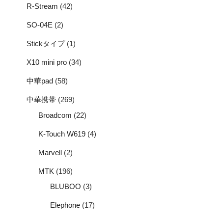
R-Stream
(42)
SO-04E
(2)
Stickタイプ
(1)
X10 mini pro
(34)
中華pad
(58)
中華携帯
(269)
Broadcom
(22)
K-Touch W619
(4)
Marvell
(2)
MTK
(196)
BLUBOO
(3)
Elephone
(17)