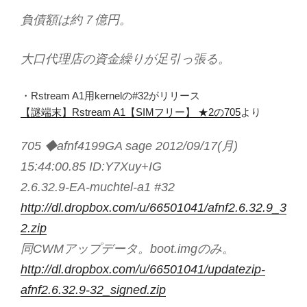
負債額は約７億円。
大口代理店の資金繰りが足引っ張る。
・Rstream A1用kernelの#32がリリース
【謎端末】Rstream A1【SIMフリー】 ★2の705
より
705 ◆afnf4199GA sage 2012/09/17(月)
15:44:00.85 ID:Y7Xuy+IG
2.6.32.9-EA-muchtel-a1 #32
http://dl.dropbox.com/u/66501041/afnf2.6.32.9_3
2.zip
同CWMアップデータ。boot.imgのみ。
http://dl.dropbox.com/u/66501041/updatezip-
afnf2.6.32.9-32_signed.zip