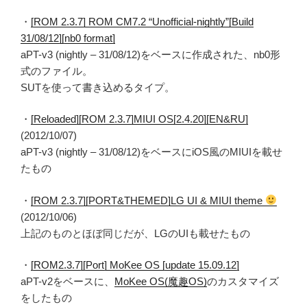
・
[ROM 2.3.7] ROM CM7.2 “Unofficial-nightly”[Build
31/08/12][nb0 format]
aPT-v3 (nightly – 31/08/12)をベースに作成された、nb0形
式のファイル。
SUTを使って書き込めるタイプ。
・
[Reloaded][ROM 2.3.7]MIUI OS[2.4.20][EN&RU]
(2012/10/07)
aPT-v3 (nightly – 31/08/12)をベースにiOS風のMIUIを載せ
たもの
・
[ROM 2.3.7][PORT&THEMED]LG UI & MIUI theme
(2012/10/06)
上記のものとほぼ同じだが、LGのUIも載せたもの
・
[ROM2.3.7][Port] MoKee OS [update 15.09.12]
aPT-v2をベースに、
MoKee OS(魔趣OS)
のカスタマイズ
をしたもの