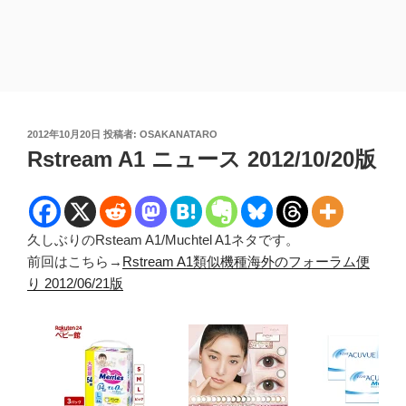
投
2012年10月20日
投稿者:
OSAKANATARO
稿
Rstream A1 ニュース 2012/10/20版
日:
久しぶりのRsteam A1/Muchtel A1ネタです。
前回はこちら→
Rstream A1類似機種海外のフォーラム便
り 2012/06/21版