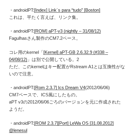
・androidPT:
[Index] Link´s para “tudo” [Boston]
これは、平たく言えば、リンク集。
・androidPT:
[ROM] aPT-v3 (nightly – 31/08/12)
Fagulhasさん製作のCM7.2ベース。
コレ用のkernel「
[Kernel] aPT-GB 2.6.32.9 (#338 –
04/08/12)
」は別で公開している。2
ただ、このkernelはキー配置がRstream A1とは互換性がな
いので注意。
・androidPT:
[Rom 2.3.7] Ics Dream V4
(2012/06/06)
CM7ベースで、ICS風にしたもの。
aPT v3の2012/06/06ごろのバージョンを元に作成された
ようだ。
・androidPT:
[ROM 2.3.7][Port] LeWa OS [31.08.2012]
@lenesul