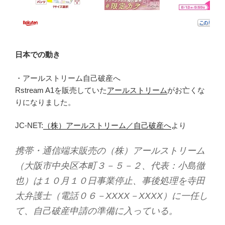
日本での動き
・アールストリーム自己破産へ
Rstream A1を販売していた
アールストリーム
がお亡くな
りになりました。
JC-NET:
（株）アールストリーム／自己破産へ
より
携帯・通信端末販売の（株）アールストリーム
（大阪市中央区本町３－５－２、代表：小島徹
也）は１０月１０日事業停止、事後処理を寺田
太弁護士（電話０６－XXXX－XXXX）に一任し
て、自己破産申請の準備に入っている。