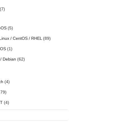
(7)
eOS
(5)
Linux / CentOS / RHEL
(89)
h OS
(1)
/ Debian
(62)
ch
(4)
79)
oT
(4)