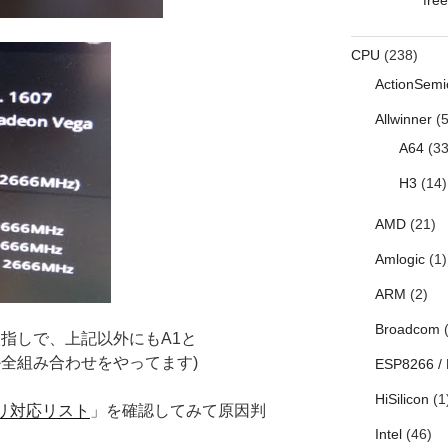
CPU
(238)
ActionSemi
Allwinner
(5
A64
(33
H3
(14)
AMD
(21)
Amlogic
(1)
ARM
(2)
Broadcom
(
２枚指しで、上記以外にもA1と
VVとか全組み合わせをやってます)
ESP8266 /
HiSilicon
(1
 メモリ対応リスト
」を確認してみて原因判
Intel
(46)