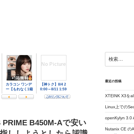
検
索:
最近の投稿
XTEINK X3をa
Linux上でのSe
openKylyn 
PRIME B450M-Aで安い
Nutanix CE
４枚指ししようとしたら認識