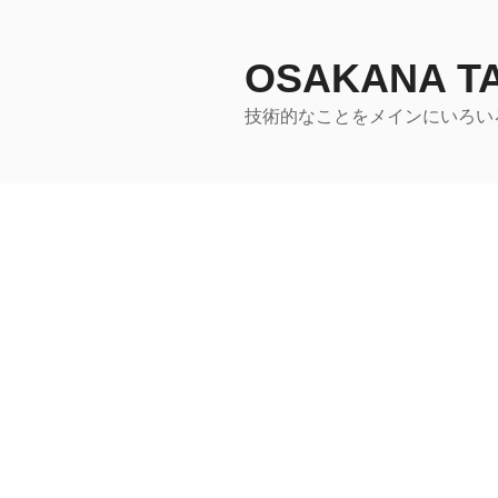
コ
ン
テ
OSAKANA 
ン
技術的なことをメインにいろい
ツ
へ
ス
キ
ッ
プ