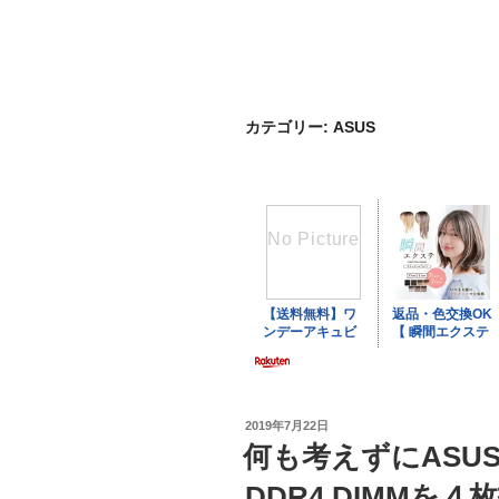
カテゴリー:
ASUS
投
2019年7月22日
稿
何も考えずにASUS 
日:
DDR4 DIMMを