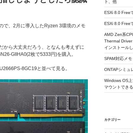
ト、他
ESXi 8.0 F
ESXi 8.0 
で、2月に導入したRyzen 3環境のメモ
AMD Zen系CP
Thermal Driv
Bだから大丈夫だろう、となんも考えずに
インストール
N26-GIIHA0(2枚で5333円)を購入。
SPAM対応メモ 2
U2666PS-8GC19と並べて見る。
ONTAPシミュ
Windows 
マウントできるよ
カテゴリー