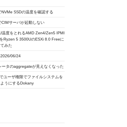
reeでNVMe SSDの温度を確認する
FreeでCIMサーバが起動しない
U温度をとれるAMD Zen4/Zen5 IPMI
erをRyzen 5 3500UのESXi 8.0 Freeに
してみた
026/06/24
レータのaggregateが見えなくなった
OS上でユーザ権限でファイルシステムを
うにするDokany