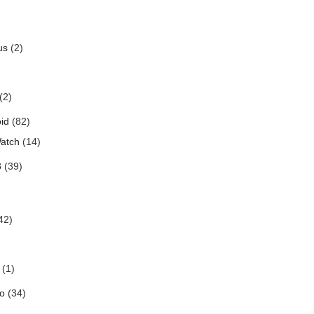
us
(2)
(2)
id
(82)
atch
(14)
3
(39)
42)
(1)
o
(34)