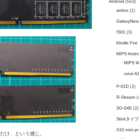
Android
(553)
anbox
(1)
GalaxyNex
IS01
(3)
Kindle Fire
MIPS Andro
MIPS W
ronzi A
P-01D
(2)
R-Stream
(
SO-04E
(2)
Stickタイプ
X10 mini pr
うだけ、という感じ。