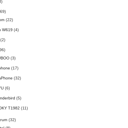
8)
69)
om
(22)
h W619
(4)
(2)
96)
UBOO
(3)
phone
(17)
aPhone
(32)
YU
(6)
nderbird
(5)
OKY T1982
(11)
trum
(32)
tel
(8)