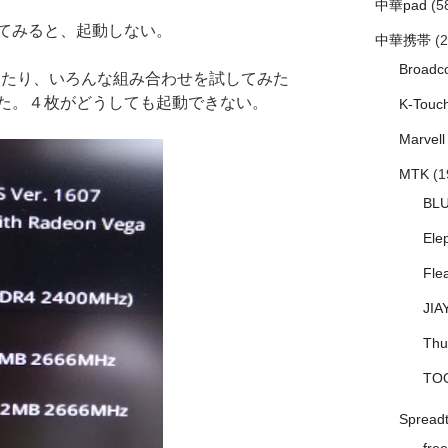
中華pad
(5
てみると、起動しない。
中華携帯
(2
Broadc
にしたり、いろんな組み合わせを試してみた
た。４枚がどうしても起動できない。
K-Touc
Marvell
MTK
(1
BL
Ele
Fle
JIA
Thu
TO
Spread
free