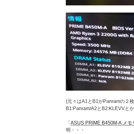
(元々はA1とB1がPanramの
B1:Panram/A2とB2:KLE
「
ASUS PRIME B450M-A
明・・・