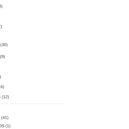
3)
)
(30)
(9)
)
6)
m
(12)
(41)
OS
(1)