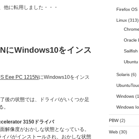
、他に転用しました・・・
Firefox OS
Linux
(313)
Chrom
Oracle 
215NにWindows10をインス
Sailfis
Ubuntu 
Solaris
(6)
S Eee PC 1215N
にWindows10をインス
UbuntuTou
Windows
(1
ール完了後の状態では、ドライバがいくつか足
る。
Windows I
PBW
(2)
Accelerator 3150ドライバ
では画面解像度がおかしな状態となっている。
Web
(30)
版のドライバがインストールされ、おかしな状態