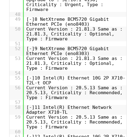
Criticality : Urgent, Type :
Firmware
48
49
[-]8 NetXtreme BCM5720 Gigabit
Ethernet PCIe (eno8403)
50
Current Version : 21.81.3 Same as :
21.81.3, Criticality : Optional,
Type : Firmware
51
52
[-]9 NetXtreme BCM5720 Gigabit
Ethernet PCIe (eno8303)
53
Current Version : 21.81.3 Same as :
21.81.3, Criticality : Optional,
Type : Firmware
54
55
[-]10 Intel(R) Ethernet 10G 2P X710-
T2L-t OCP
56
Current Version : 20.5.13 Same as :
20.5.13, Criticality : Recommended,
Type : Firmware
57
58
[-]11 Intel(R) Ethernet Network
Adapter X710-TL
59
Current Version : 20.5.13 Same as :
20.5.13, Criticality : Recommended,
Type : Firmware
60
61
[-]12 Intel(R) Ethernet 10G 2P X710-