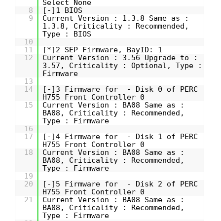
Select None
8
[-]1 BIOS
9
Current Version : 1.3.8 Same as :
1.3.8, Criticality : Recommended,
Type : BIOS
10
11
[*]2 SEP Firmware, BayID: 1
12
Current Version : 3.56 Upgrade to :
3.57, Criticality : Optional, Type :
Firmware
13
14
[-]3 Firmware for - Disk 0 of PERC
H755 Front Controller 0
15
Current Version : BA08 Same as :
BA08, Criticality : Recommended,
Type : Firmware
16
17
[-]4 Firmware for - Disk 1 of PERC
H755 Front Controller 0
18
Current Version : BA08 Same as :
BA08, Criticality : Recommended,
Type : Firmware
19
20
[-]5 Firmware for - Disk 2 of PERC
H755 Front Controller 0
21
Current Version : BA08 Same as :
BA08, Criticality : Recommended,
Type : Firmware