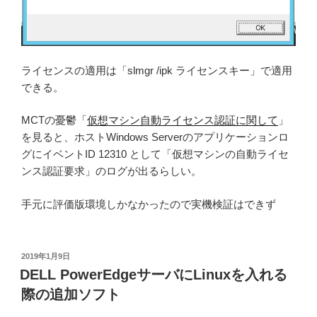
ライセンスの適用は「slmgr /ipk ライセンスキー」で適用
できる。
MCTの憂鬱「
仮想マシン自動ライセンス認証に関して
」
を見ると、ホストWindows Serverのアプリケーションロ
グにイベントID 12310 として「仮想マシンの自動ライセ
ンス認証要求」のログが出るらしい。
手元に評価版環境しかなかったので実機検証はできず
投
2019年1月9日
稿
DELL PowerEdgeサーバにLinuxを入れる
日:
際の追加ソフト