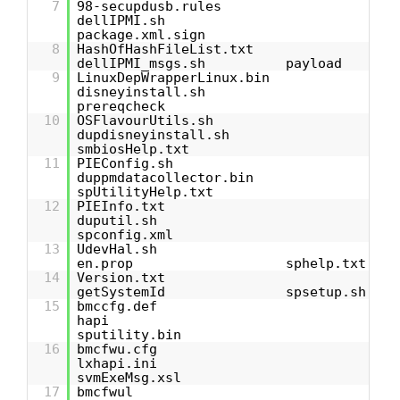
7
98-secupdusb.rules
dellIPMI.sh
package.xml.sign
8
HashOfHashFileList.txt
dellIPMI_msgs.sh payload
9
LinuxDepWrapperLinux.bin
disneyinstall.sh
prereqcheck
10
OSFlavourUtils.sh
dupdisneyinstall.sh
smbiosHelp.txt
11
PIEConfig.sh
duppmdatacollector.bin
spUtilityHelp.txt
12
PIEInfo.txt
duputil.sh
spconfig.xml
13
UdevHal.sh
en.prop sphelp.txt
14
Version.txt
getSystemId spsetup.sh
15
bmccfg.def
hapi
sputility.bin
16
bmcfwu.cfg
lxhapi.ini
svmExeMsg.xsl
17
bmcfwul