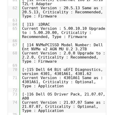
T2L-t Adapter
62
Current Version : 20.5.13 Same as :
20.5.13, Criticality : Recommended,
Type : Firmware
63
64
[ ]13 iDRAC
65
Current Version : 5.00.10.10 Upgrade
to : 5.00.20.00, Criticality :
Recommended, Type : Firmware
66
67
[ ]14 NVMePCISSD Model Number: Dell
Ent NVMe v2 AGN MU U.2 3.2TB
68
Current Version : 2.0.0 Upgrade to :
2.2.0, Criticality : Recommended,
Type : Firmware
69
70
[-]15 Dell 64 Bit uEFI Diagnostics,
version 4301, 4301A61, 4301.62
71
Current Version : 4301A61 Same as :
4301A61, Criticality : Optional,
Type : Application
72
73
[-]16 Dell OS Driver Pack, 21.07.07,
A00
74
Current Version : 21.07.07 Same as :
21.07.07, Criticality : Optional,
Type : Application
75