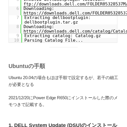
ftp://downloads.dell.com/FOLDER05328537M
6
Downloading:
https://downloads.dell.com/FOLDER0532853
7
Extracting dellbootplugin:
dellbootplugin.tar.gz
8
Downloading:
https://downloads.dell.com/catalog/Catal
9
Extracting catalog: Catalog.gz
10
Parsing Catalog File...
Ubuntuの手順
Ubuntu 20.04の場合もほぼ手順で設定するが、若干の細工
が必要となる
2021/12/20にPower Edge R650にインストールした際のメ
モつきで記載する。
1. DELL System Update (DSU)のインストール