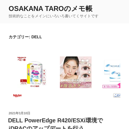
コ
OSAKANA TAROのメモ帳
ン
技術的なことをメインにいろいろ書いてくサイトです
テ
ン
ツ
カテゴリー:
DELL
へ
ス
キ
ッ
プ
投
2021年3月10日
稿
DELL PowerEdge R420/ESXi環境で
日:
iDRACのアップデートを行う