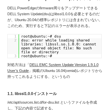
DELL PowerEdgeのfirmware周りをアップデートできる
DELL System Update(dsu)はlibssl1.0.0を必要とするのだ
が、Ubuntu 20.04の標準レポジトリには含まれていない。
このため、実行すると下記のエラーが表示される。
1
root@ubuntu:~# dsu
2
dsu: error while loading shared
libraries: libssl.so.1.0.0: cannot
open shared object file: No such
file or directory
3
root@ubuntu:~#
対処方法は「
DELL EMC System Update Version 1.9.1.0
User’s Guide
」掲載のUbuntu 16.04(xenial)レポジトリから
持ってこれるようにする、というもの
1.1. libssl1.0.0インストール
/etc/apt/sources.list.d/for-dsu.list というファイルを作成
し、下記の内容で記述する。