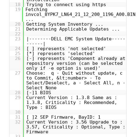
18
Trying to connect using https
19
Fetching
invcol_8YPK7_LN64_21_12_200_1196_A00.BIN
...
20
Getting System Inventory ...
21
Determining Applicable Updates ...
22
23
|--------DELL EMC System Update-----
------|
24
[ ] represents 'not selected'
25
[*] represents 'selected'
26
[-] represents 'Component already at
repository version (can be selected
only if -e option is used)'
27
Choose: q - Quit without update, c
to Commit, &lt;number> - To
Select/Deselect, a - Select All, n -
Select None
28
[-]1 BIOS
29
Current Version : 1.3.8 Same as :
1.3.8, Criticality : Recommended,
Type : BIOS
30
31
[ ]2 SEP Firmware, BayID: 1
32
Current Version : 3.56 Upgrade to :
3.57, Criticality : Optional, Type :
Firmware
33