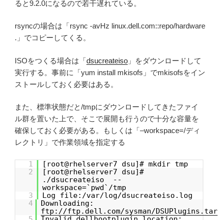
ると9.2.0になるので若干遅れている。
rsyncの場合は「rsync -avHz linux.dell.com::repo/hardware
.」でコピーしてくる。
ISOをつくる場合は「
dsucreateiso
」をダウンロードして
実行する。事前に「yum install mkisofs」でmkisofsをイン
ストールしておく必要はある。
また、標準状態だと/tmpにダウンロードしてきたファイ
ル群を置いた上で、そこで展開も行うので十分な容量を
確保しておく必要がある。もしくは「–workspace=/ディ
レクトリ」で作業領域を指定する
1
[root@rhelserver7 dsu]# mkdir tmp
2
[root@rhelserver7 dsu]#
./dsucreateiso --
workspace=`pwd`/tmp
3
Log file:/var/log/dsucreateiso.log
4
Downloading:
ftp://ftp.dell.com/sysman/DSUPlugins.tar
5
Invalid dellbootplugin location: