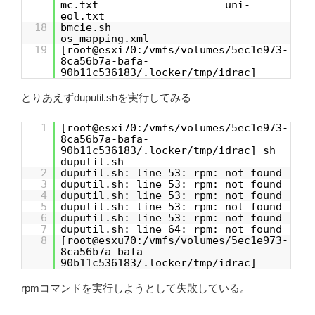
mc.txt uni-
eol.txt
18
bmcie.sh
os_mapping.xml
19
[root@esxi70:/vmfs/volumes/5ec1e973-
8ca56b7a-bafa-
90b11c536183/.locker/tmp/idrac]
とりあえずduputil.shを実行してみる
1
[root@esxi70:/vmfs/volumes/5ec1e973-
8ca56b7a-bafa-
90b11c536183/.locker/tmp/idrac] sh
duputil.sh
2
duputil.sh: line 53: rpm: not found
3
duputil.sh: line 53: rpm: not found
4
duputil.sh: line 53: rpm: not found
5
duputil.sh: line 53: rpm: not found
6
duputil.sh: line 53: rpm: not found
7
duputil.sh: line 64: rpm: not found
8
[root@esxu70:/vmfs/volumes/5ec1e973-
8ca56b7a-bafa-
90b11c536183/.locker/tmp/idrac]
rpmコマンドを実行しようとして失敗している。