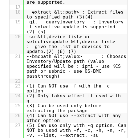
are supported.
17
18
--extract &lt;path> : Extract files
to specified path (3)(4)
19
-qi, --queryinventory : Inventory
if selective update is supported.
(2) (5)
20
-su=&lt;device list> or --
selectiveupdate=&lt;device list>
: give the list of devices to
update.(2) (6) (7)
21
--bmcpath=&lt;value> : Chooses
Inventory/Update path (value
specified will be : ipmi - use KCS
path or usbnic - use OS-BMC
passthrough)
22
23
(1) Can NOT use -f with the -c
option
24
(2) Only takes effect if used with -
q
25
(3) Can be used only before
extracting the package
26
(4) Can NOT use --extract with any
other option
27
(5) Can use only with -q option. Can
NOT be used with -f, -c, -h, -n, -r,
-v, --list, --extract, -su