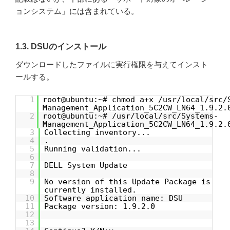
ョンシステム」には含まれている。
1.3. DSUのインストール
ダウンロードしたファイルに実行権限を与えてインスト
ールする。
1
root@ubuntu:~# chmod a+x /usr/local/src/
Management_Application_5C2CW_LN64_1.9.2.
2
root@ubuntu:~# /usr/local/src/Systems-
Management_Application_5C2CW_LN64_1.9.2.
3
Collecting inventory...
4
.
5
Running validation...
6
7
DELL System Update
8
9
No version of this Update Package is
currently installed.
10
Software application name: DSU
11
Package version: 1.9.2.0
12
13