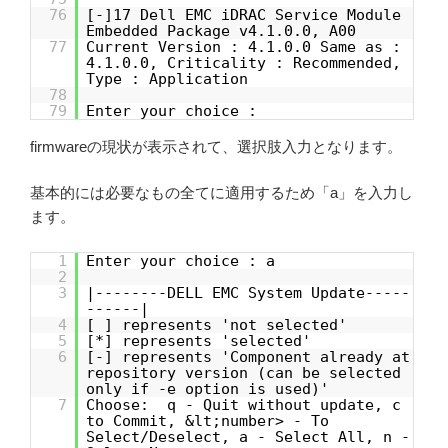
76
[-]17 Dell EMC iDRAC Service Module
Embedded Package v4.1.0.0, A00
77
Current Version : 4.1.0.0 Same as :
4.1.0.0, Criticality : Recommended,
Type : Application
78
79
Enter your choice :
firmwareの現状が表示されて、選択肢入力となります。
基本的には必要なもの全てに適用するため「a」を入力し
ます。
1
Enter your choice : a
2
3
|--------DELL EMC System Update-----
------|
4
[ ] represents 'not selected'
5
[*] represents 'selected'
6
[-] represents 'Component already at
repository version (can be selected
only if -e option is used)'
7
Choose: q - Quit without update, c
to Commit, &lt;number> - To
Select/Deselect, a - Select All, n -