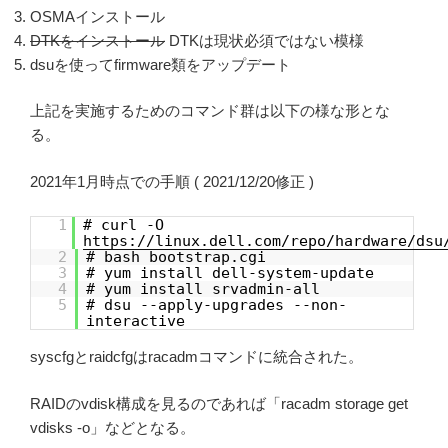
OSMAインストール
DTKをインストール
DTKは現状必須ではない模様
dsuを使ってfirmware類をアップデート
上記を実施するためのコマンド群は以下の様な形とな
る。
2021年1月時点での手順 ( 2021/12/20修正 )
1
# curl -O
https://linux.dell.com/repo/hardware/dsu
2
# bash bootstrap.cgi
3
# yum install dell-system-update
4
# yum install srvadmin-all
5
# dsu --apply-upgrades --non-
interactive
syscfgとraidcfgはracadmコマンドに統合された。
RAIDのvdisk構成を見るのであれば「racadm storage get
vdisks -o」などとなる。