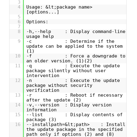
3
4
Usage: &lt;package name>
[options...]
5
6
Options:
7
8
-h,--help : Display command-line
usage help
9
-c : Determine if the
update can be applied to the system
(1)
10
-f : Force a downgrade to
an older version. (1)(2)
11
-q : Execute the update
package silently without user
intervention
12
-n : Execute the update
package without security
verification
13
-r : Reboot if necessary
after the update (2)
14
-v,--version : Display version
information
15
--list : Display contents of
package (3)
16
--installpath=&lt;path> : Install
the update package in the specified
path only if options (2) and (8)