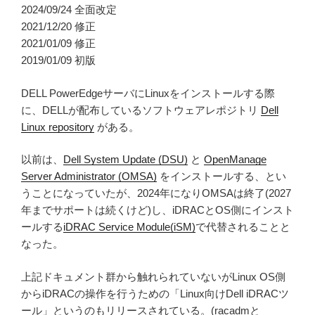
2024/09/24 全面改定
2021/12/20 修正
2021/01/09 修正
2019/01/09 初版
DELL PowerEdgeサーバにLinuxをインストールする際
に、DELLが配布しているソフトウェアレポジトリ
Dell
Linux repository
がある。
以前は、
Dell System Update (DSU)
と
OpenManage
Server Administrator (OMSA)
をインストールする、とい
うことになっていたが、2024年になりOMSAは終了(2027
年までサポートは続くけど)し、iDRACとOS側にインスト
ールする
iDRAC Service Module(iSM)
で代替されることと
なった。
上記ドキュメント群から触れられていないがLinux OS側
からiDRACの操作を行うための「Linux向けDell iDRACツ
ール」というのもリリースされている。(racadmと