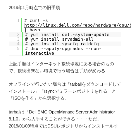
2019年1月時点での旧手順
1
# curl -s
http://linux.dell.com/repo/hardware/dsu/
| bash
2
# yum install dell-system-update
3
# yum install srvadmin-all
4
# yum install syscfg raidcfg
5
# dsu --apply-upgrades --non-
interactive
上記手順はインターネット接続環境にある場合のもの
で、接続出来ない環境で行う場合は手順が変わる
オフラインで行いたい場合は「tarballをダウンロードして
インストール」「rsyncでミラーレポジトリを作る」と
「ISOを作る」から選択する。
tarballは「
Dell EMC OpenManage Server Administrator
9.1.0
」から入手することができる・・・ただ、
2019/01/09時点ではDSUレポジトリからインストールす