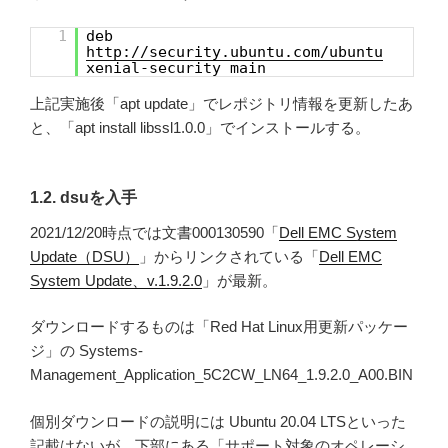
1
deb
http://security.ubuntu.com/ubuntu
xenial-security main
上記実施後「apt update」でレポジトリ情報を更新したあ
と、「apt install libssl1.0.0」でインストールする。
1.2. dsuを入手
2021/12/20時点では文書000130590「
Dell EMC System
Update（DSU）
」からリンクされている「
Dell EMC
System Update、v.1.9.2.0
」が最新。
ダウンロードするものは「Red Hat Linux用更新パッケー
ジ」の Systems-
Management_Application_5C2CW_LN64_1.9.2.0_A00.BIN
個別ダウンロードの説明には Ubuntu 20.04 LTSといった
記載はないが、下部にある「サポート対象のオペレーシ