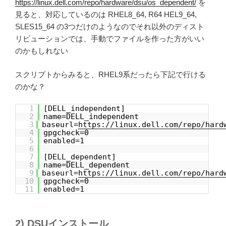
https://linux.dell.com/repo/hardware/dsu/os_dependent/
を
見ると、対応しているのは RHEL8_64, R64 HEL9_64,
SLES15_64 の3つだけのようなのでそれ以外のディスト
リビューションでは、手動でファイルを作った方がいい
のかもしれない
スクリプトからみると、RHEL9系だったら下記で行ける
のかな？
1
[DELL_independent]
2
name=DELL_independent
3
baseurl=
https://linux.dell.com/repo/hard
4
gpgcheck=0
5
enabled=1
6
7
[DELL_dependent]
8
name=DELL_dependent
9
baseurl=
https://linux.dell.com/repo/hard
10
gpgcheck=0
11
enabled=1
2) DSUインストール