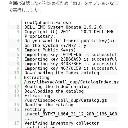
今回は確認しながら進めるため「dsu」をオプションなし
で実行しました。
1
root@ubuntu:~# dsu
2
DELL EMC System Update 1.9.2.0
3
Copyright (C) 2014 -- 2021 DELL EMC
Proprietary.
4
Do you want to import public key(s)
on the system (Y/N)? : y
5
Import Public Key(s)
6
Importing key 1019CED6 is successful
7
Importing key 23B66A9D is successful
8
Importing key 34D8786F is successful
9
Importing key 46770C59 is successful
10
Downloading the Index catalog
11
Extracting
/usr/libexec/dell_dup/CatalogIndex.gz
12
Reading the Index catalog
13
Downloading the catalog
14
Extracting
/usr/libexec/dell_dup/Catalog.gz
15
Reading the catalog ...
16
Fetching
invcol_8YPK7_LN64_21_12_200_1196_A00
...
17
Verifying inventory collector
installation