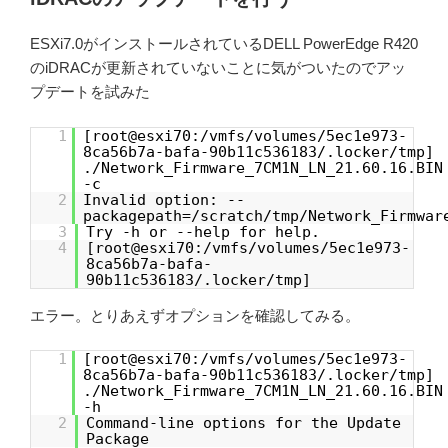
ESXi7.0がインストールされているDELL PowerEdge R420
のiDRACが更新されていないことに気がついたのでアッ
プデートを試みた
1
[root@esxi70:/vmfs/volumes/5ec1e973-
8ca56b7a-bafa-90b11c536183/.locker/tmp]
./Network_Firmware_7CM1N_LN_21.60.16.BIN
-c
2
Invalid option: --
packagepath=/scratch/tmp/Network_Firmwar
3
Try -h or --help for help.
4
[root@esxi70:/vmfs/volumes/5ec1e973-
8ca56b7a-bafa-
90b11c536183/.locker/tmp]
エラー。とりあえずオプションを確認してみる。
1
[root@esxi70:/vmfs/volumes/5ec1e973-
8ca56b7a-bafa-90b11c536183/.locker/tmp]
./Network_Firmware_7CM1N_LN_21.60.16.BIN
-h
2
Command-line options for the Update
Package