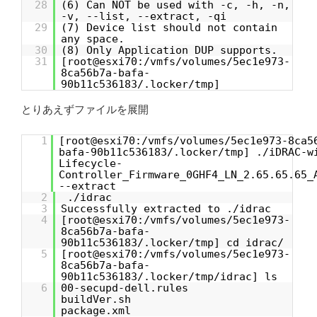
28
(6) Can NOT be used with -c, -h, -n,
-v, --list, --extract, -qi
29
(7) Device list should not contain
any space.
30
(8) Only Application DUP supports.
31
[root@esxi70:/vmfs/volumes/5ec1e973-
8ca56b7a-bafa-
90b11c536183/.locker/tmp]
とりあえずファイルを展開
1
[root@esxi70:/vmfs/volumes/5ec1e973-8ca5
bafa-90b11c536183/.locker/tmp] ./iDRAC-w
Lifecycle-
Controller_Firmware_0GHF4_LN_2.65.65.65_
--extract
2
./idrac
3
Successfully extracted to ./idrac
4
[root@esxi70:/vmfs/volumes/5ec1e973-
8ca56b7a-bafa-
90b11c536183/.locker/tmp] cd idrac/
5
[root@esxi70:/vmfs/volumes/5ec1e973-
8ca56b7a-bafa-
90b11c536183/.locker/tmp/idrac] ls
6
00-secupd-dell.rules
buildVer.sh
package.xml