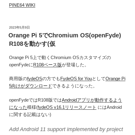
PINE64 WIKI
投
2023年5月9日
稿
Orange Pi 5でChromium OS(openFyde)
日:
R108を動かす(仮
Orange Pi 5上で動くChromium OSカスタマイズの
openFydeに
R108ベース版
が登場した。
商用版の
fydeOS
の方でも
FydeOS for You
として
Orange Pi
5向けがダウンロード
できるようになった。
openFydeではR108版では
Androidアプリが動作するよう
になった
模様(
fydeOS v16.1リリースノート
にはAndroid
に関する記載はない)
Add Android 11 support implemented by project