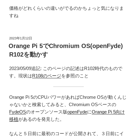
価格がどれくらいの違いがでるのかちょっと気になりま
すね
投
2023年1月12日
稿
Orange Pi 5でChromium OS(openFyde)
日:
R102を動かす
2023/05/09追記: このページの記述はR102時代のもので
す。現状は
R108のページ
を参照のこと
Orange Pi 5のCPUパワーがあればChrome OSが動くんじ
ゃないかと検索してみると、Chromium OSベースの
FydeOS
のオープンソース版
openFyde
に
Orange Pi 5向け
移植
があるのを発見した。
なんと５日前に最初のコードが公開されて、３日前にイ