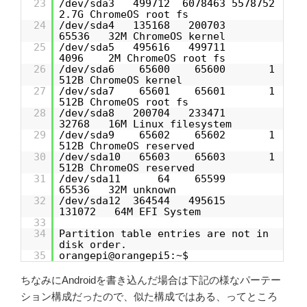
23
/dev/sda3 499712 6078463 5578752
2.7G ChromeOS root fs
24
/dev/sda4 135168 200703
65536 32M ChromeOS kernel
25
/dev/sda5 495616 499711
4096 2M ChromeOS root fs
26
/dev/sda6 65600 65600 1
512B ChromeOS kernel
27
/dev/sda7 65601 65601 1
512B ChromeOS root fs
28
/dev/sda8 200704 233471
32768 16M Linux filesystem
29
/dev/sda9 65602 65602 1
512B ChromeOS reserved
30
/dev/sda10 65603 65603 1
512B ChromeOS reserved
31
/dev/sda11 64 65599
65536 32M unknown
32
/dev/sda12 364544 495615
131072 64M EFI System
33
34
Partition table entries are not in
disk order.
35
orangepi@orangepi5:~$
ちなみにAndroidを書き込んだ場合は下記の様なパーテー
ション構成だったので、似た構成ではある、ってところ