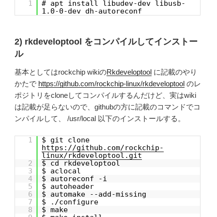
1
# apt install libudev-dev libusb-
1.0-0-dev dh-autoreconf
2) rkdeveloptool をコンパイルしてインストー
ル
基本としてはrockchip wikiの
Rkdeveloptool
に記載のやり
かたで
https://github.com/rockchip-linux/rkdeveloptool
のレ
ポジトリをcloneしてコンパイルするんだけど、実はwiki
は記載が足らないので、githubの方に記載のコマンドでコ
ンパイルして、 /usr/local 以下のインストールする。
1
$ git clone
https://github.com/rockchip-
linux/rkdeveloptool.git
2
$ cd rkdeveloptool
3
$ aclocal
4
$ autoreconf -i
5
$ autoheader
6
$ automake --add-missing
7
$ ./configure
8
$ make