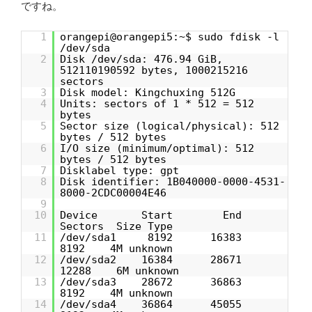
ですね。
1
orangepi@orangepi5:~$ sudo fdisk -l
/dev/sda
2
Disk /dev/sda: 476.94 GiB,
512110190592 bytes, 1000215216
sectors
3
Disk model: Kingchuxing 512G
4
Units: sectors of 1 * 512 = 512
bytes
5
Sector size (logical/physical): 512
bytes / 512 bytes
6
I/O size (minimum/optimal): 512
bytes / 512 bytes
7
Disklabel type: gpt
8
Disk identifier: 1B040000-0000-4531-
8000-2CDC00004E46
9
10
Device Start End
Sectors Size Type
11
/dev/sda1 8192 16383
8192 4M unknown
12
/dev/sda2 16384 28671
12288 6M unknown
13
/dev/sda3 28672 36863
8192 4M unknown
14
/dev/sda4 36864 45055