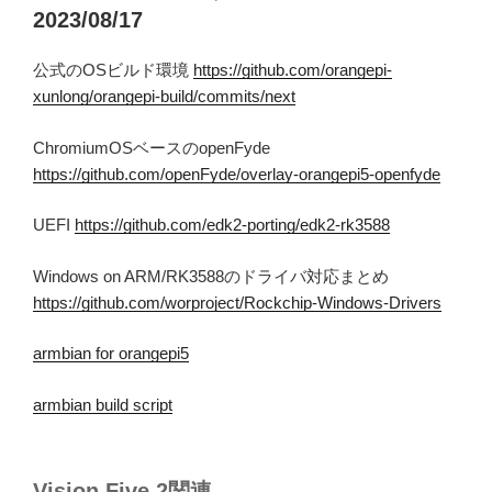
2023/08/17
公式のOSビルド環境
https://github.com/orangepi-
xunlong/orangepi-build/commits/next
ChromiumOSベースのopenFyde
https://github.com/openFyde/overlay-orangepi5-openfyde
UEFI
https://github.com/edk2-porting/edk2-rk3588
Windows on ARM/RK3588のドライバ対応まとめ
https://github.com/worproject/Rockchip-Windows-Drivers
armbian for orangepi5
armbian build script
Vision Five 2関連