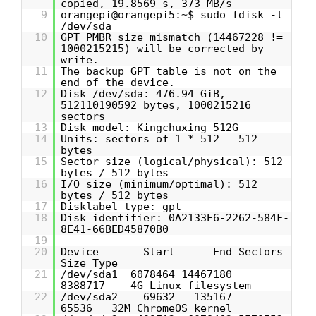
copied, 19.8569 s, 373 MB/s
9
orangepi@orangepi5:~$ sudo fdisk -l
/dev/sda
10
GPT PMBR size mismatch (14467228 !=
1000215215) will be corrected by
write.
11
The backup GPT table is not on the
end of the device.
12
Disk /dev/sda: 476.94 GiB,
512110190592 bytes, 1000215216
sectors
13
Disk model: Kingchuxing 512G
14
Units: sectors of 1 * 512 = 512
bytes
15
Sector size (logical/physical): 512
bytes / 512 bytes
16
I/O size (minimum/optimal): 512
bytes / 512 bytes
17
Disklabel type: gpt
18
Disk identifier: 0A2133E6-2262-584F-
8E41-66BED45870B0
19
20
Device Start End Sectors
Size Type
21
/dev/sda1 6078464 14467180
8388717 4G Linux filesystem
22
/dev/sda2 69632 135167
65536 32M ChromeOS kernel