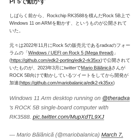
Pi 5で動かす
しばらく前から、Rockchip RK3588を積んだRock 5B上で
Windows 11 on ARMを動かす、というものが公開されて
いた。
元々は2022年11月にRock 5の販売元であるradxaのフォー
ラムの「
Windows / UEFI on Rock 5 (Mega thread)
」
(
https://github.com/edk2-porting/edk2-rk35xx
)で公開されて
いたものが、2023年3月にtwitterで
Mario Bălănică
さんが
ROCK 5B向けで動かしているツイートをしてから開発が
加速(
https://github.com/mariobalanica/edk2-rk35xx
)
Windows 11 Arm desktop running on
@theradxa
's ROCK 5B single-board computer with
RK3588.
pic.twitter.com/MupXdTL9XJ
— Mario Bălănică (@mariobalanica)
March 7,