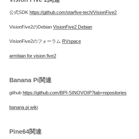
公式SDK
https://github.com/starfive-tech/VisionFive2
VisionFive2のDebian
VisionFive2 Debian
VisionFive2のフォーラム
RVspace
armbian for vision five2
Banana Pi関連
github
https://github.com/BPI-SINOVOIP?tab=repositories
banana pi wiki
Pine64関連