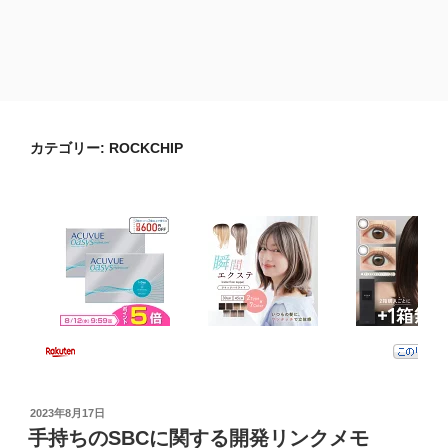
カテゴリー:
ROCKCHIP
投
2023年8月17日
稿
手持ちのSBCに関する開発リンクメモ
日: