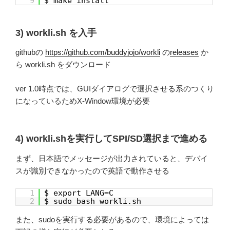
9
$ make install
3) workli.sh を入手
githubの
https://github.com/buddyjojo/workli
の
releases
か
ら workli.sh をダウンロード
ver 1.0時点では、GUIダイアログで選択させる系のつくり
になっているためX-Window環境が必要
4) workli.shを実行してSPI/SD選択まで進める
まず、日本語でメッセージが出力されていると、デバイ
スが識別できなかったので英語で動作させる
1
$ export LANG=C
2
$ sudo bash workli.sh
また、sudoを実行する必要があるので、環境によっては