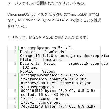
メージファイルが公開されたばかりというもの。
ChromiumOSはディスクI/Oが多いのでmicroSD起動では
なく、M.2 NVMe SSDかM.2 SATA SSDで使うことを推奨
されている。
とりあえず、M.2 SATA SSDに書き込んで見ます。
1
orangepi@orangepi5:~$ ls
2
Desktop Downloads
Orangepi5_1.1.0_ubuntu_jammy_desktop_xf
Pictures Templates
3
Documents Music orangepi5-openfyde
r102.im
Public Videos
4
orangepi@orangepi5:~$ sudo dd
if=orangepi5-openfyde-r102.img
of=/dev/sda bs=4M conv=fdatasync
status=progress
5
6933184512 bytes (6.9 GB, 6.5 GiB)
copied, 16 s, 433 MB/s
6
1766+1 records in
7
1766+1 records out
8
7407221248 bytes (7.4 GB, 6.9 GiB)