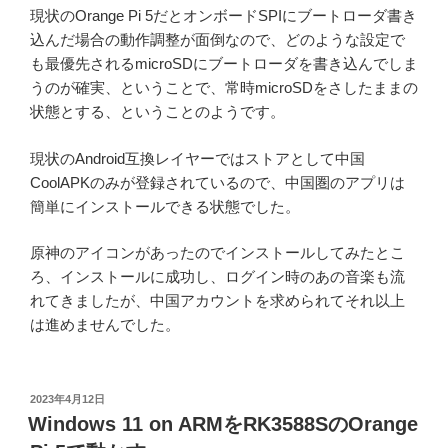
現状のOrange Pi 5だとオンボードSPIにブートローダ書き
込んだ場合の動作調整が面倒なので、どのような設定で
も最優先されるmicroSDにブートローダを書き込んでしま
うのが確実、ということで、常時microSDをさしたままの
状態とする、ということのようです。
現状のAndroid互換レイヤーではストアとして中国
CoolAPKのみが登録されているので、中国圏のアプリは
簡単にインストールできる状態でした。
原神のアイコンがあったのでインストールしてみたとこ
ろ、インストールに成功し、ログイン時のあの音楽も流
れてきましたが、中国アカウントを求められてそれ以上
は進めませんでした。
投
2023年4月12日
稿
Windows 11 on ARMをRK3588SのOrange
日: