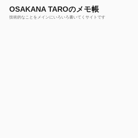
コ
OSAKANA TAROのメモ帳
ン
技術的なことをメインにいろいろ書いてくサイトです
テ
ン
ツ
へ
ス
キ
ッ
プ