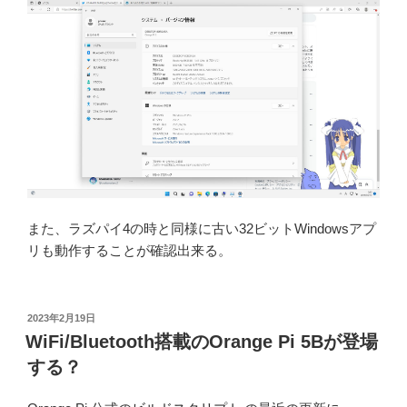
また、ラズパイ4の時と同様に古い32ビットWindowsアプ
リも動作することが確認出来る。
投
2023年2月19日
稿
WiFi/Bluetooth搭載のOrange Pi 5Bが登場
日:
する？