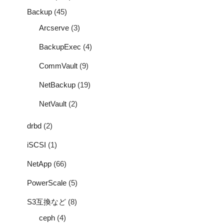
Backup
(45)
Arcserve
(3)
BackupExec
(4)
CommVault
(9)
NetBackup
(19)
NetVault
(2)
drbd
(2)
iSCSI
(1)
NetApp
(66)
PowerScale
(5)
S3互換など
(8)
ceph
(4)