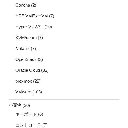
Conoha
(2)
HPE VME / HVM
(7)
Hyper-V / WSL
(10)
KVM/qemu
(7)
Nutanix
(7)
OpenStack
(3)
Oracle Cloud
(32)
proxmox
(22)
VMware
(103)
小間物
(30)
キーボード
(6)
コントローラ
(7)