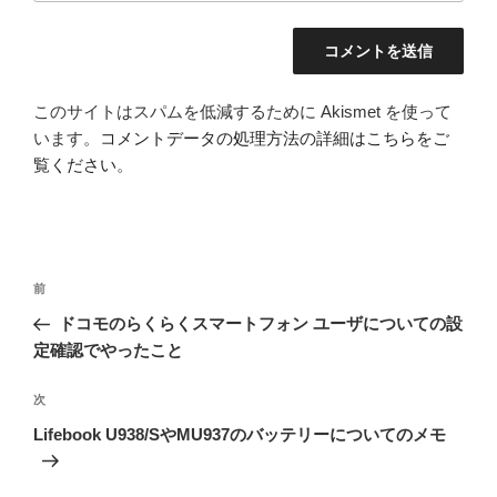
このサイトはスパムを低減するために Akismet を使って
います。
コメントデータの処理方法の詳細はこちらをご
覧ください
。
投
前
前
稿
の
ドコモのらくらくスマートフォン ユーザについての設
ナ
投
定確認でやったこと
ビ
稿
ゲ
次
次
の
ー
Lifebook U938/SやMU937のバッテリーについてのメモ
投
シ
稿
ョ