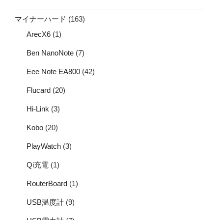
マイナーハード
(163)
ArecX6
(1)
Ben NanoNote
(7)
Eee Note EA800
(42)
Flucard
(20)
Hi-Link
(3)
Kobo
(20)
PlayWatch
(3)
Qi充電
(1)
RouterBoard
(1)
USB温度計
(9)