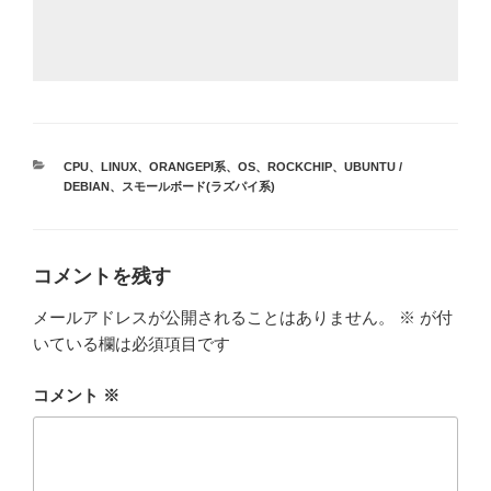
カ
CPU
、
LINUX
、
ORANGEPI系
、
OS
、
ROCKCHIP
、
UBUNTU /
テ
DEBIAN
、
スモールボード(ラズパイ系)
ゴ
リ
ー
コメントを残す
メールアドレスが公開されることはありません。
※
が付
いている欄は必須項目です
コメント
※