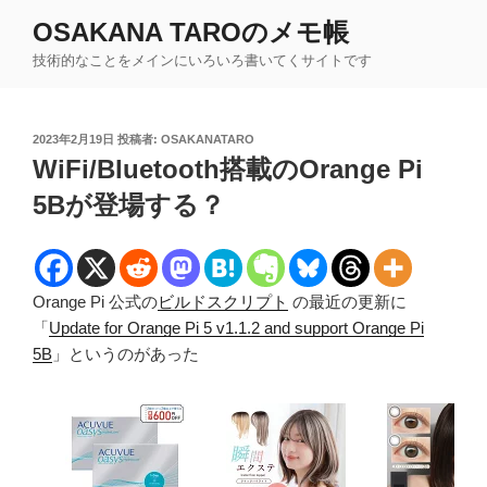
コ
OSAKANA TAROのメモ帳
ン
技術的なことをメインにいろいろ書いてくサイトです
テ
ン
ツ
投
2023年2月19日
投稿者:
OSAKANATARO
へ
稿
WiFi/Bluetooth搭載のOrange Pi
ス
日:
キ
5Bが登場する？
ッ
プ
Orange Pi 公式の
ビルドスクリプト
の最近の更新に
「
Update for Orange Pi 5 v1.1.2 and support Orange Pi
5B
」というのがあった