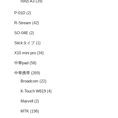
ronzi A3
(39)
P-01D
(2)
R-Stream
(42)
SO-04E
(2)
Stickタイプ
(1)
X10 mini pro
(34)
中華pad
(58)
中華携帯
(269)
Broadcom
(22)
K-Touch W619
(4)
Marvell
(2)
MTK
(196)