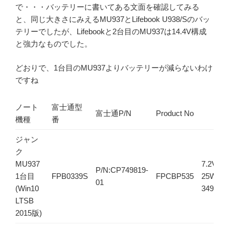
で・・・バッテリーに書いてある文面を確認してみる
と、同じ大きさにみえるMU937とLifebook U938/Sのバッ
テリーでしたが、Lifebookと2台目のMU937は14.4V構成
と強力なものでした。
どおりで、1台目のMU937よりバッテリーが減らないわけ
ですね
ノート
富士通型
富士通P/N
Product No
機種
番
ジャン
ク
MU937
7.2V
P/N:CP749819-
1台目
FPB0339S
FPCBP535
25Wh
01
(Win10
3490mA
LTSB
2015版)