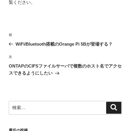
覧ください
。
投
前
前
稿
の
WiFi/Bluetooth搭載のOrange Pi 5Bが登場する？
ナ
投
ビ
稿
次
次
ゲ
の
ONTAPのCIFSファイルサーバで複数のホスト名でアクセ
投
ー
スできるようにしたい
稿
シ
ョ
ン
検
検
索
索:
最近の投稿