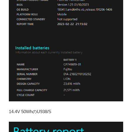
14.4V 50WhのU938/S