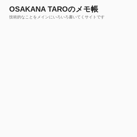
コ
OSAKANA TAROのメモ帳
ン
技術的なことをメインにいろいろ書いてくサイトです
テ
ン
ツ
へ
ス
キ
ッ
プ