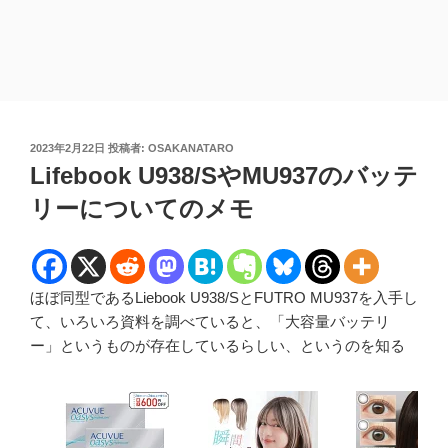
投
2023年2月22日
投稿者:
OSAKANATARO
稿
Lifebook U938/SやMU937のバッテ
日:
リーについてのメモ
ほぼ同型であるLiebook U938/SとFUTRO MU937を入手し
て、いろいろ資料を調べていると、「大容量バッテリ
ー」というものが存在しているらしい、というのを知る