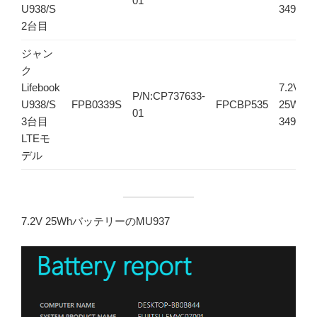
01
U938/S
3490mA
2台目
ジャン
ク
Lifebook
7.2V
P/N:CP737633-
U938/S
FPB0339S
FPCBP535
25Wh
01
3台目
3490mA
LTEモ
デル
7.2V 25WhバッテリーのMU937