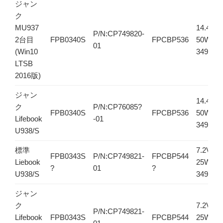
ジャン
ク
MU937
14.4V
P/N:CP749820-
2台目
FPB0340S
FPCBP536
50Wh
01
(Win10
3490mA
LTSB
2016版)
ジャン
14.4V
ク
P/N:CP76085?
FPB0340S
FPCBP536
50Wh
Lifebook
-01
3490mA
U938/S
標準
7.2V
FPB0343S
P/N:CP749821-
FPCBP544
Liebook
25Wh
?
01
?
U938/S
3490mA
ジャン
ク
7.2V
P/N:CP749821-
Lifebook
FPB0343S
FPCBP544
25Wh