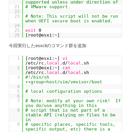
supported unless under direction of
21
# VMware support.
22
23
# Note: This script will not be run
when UEFI secure boot is enabled.
24
25
exit
0
26
[root@esxi:~]
今回実行したesxcliのコマンド群を追加
1
[root@esxi:~]
vi
/etc/rc.
local
.d/
local
.sh
2
[root@esxi:~]
cat
/etc/rc.
local
.d/
local
.sh
3
#!/bin/sh
++group=host/vim/vmvisor/boot
4
5
# local configuration options
6
7
# Note: modify at your own risk! If
you do/use anything in this
8
# script that is not part of a
stable API (relying on files to be
in
9
# specific places, specific tools,
specific output, etc) there is a