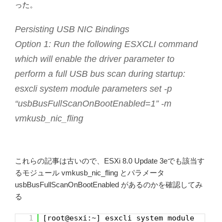
った。
Persisting USB NIC Bindings
Option 1: Run the following ESXCLI command
which will enable the driver parameter to
perform a full USB bus scan during startup:
esxcli system module parameters set -p
“usbBusFullScanOnBootEnabled=1” -m
vmkusb_nic_fling
これらの記事は古いので、ESXi 8.0 Update 3eでも該当す
るモジュール vmkusb_nic_fling とパラメータ
usbBusFullScanOnBootEnabled があるのかを確認してみ
る
1
[root@esxi:~] esxcli system module