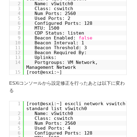
2
Name: vSwitch0
3
Class: cswitch
4
Num Ports: 2560
5
Used Ports: 2
6
Configured Ports: 128
7
MTU: 1500
8
CDP Status: listen
9
Beacon Enabled:
false
10
Beacon Interval: 1
11
Beacon Threshold: 3
12
Beacon Required By:
13
Uplinks:
14
Portgroups: VM Network,
Management Network
15
[root@esxi:~]
ESXiコンソールから設定修正を行ったあとは以下に変わ
る
1
[root@esxi:~] esxcli network vswitch
standard list vSwitch0
2
Name: vSwitch0
3
Class: cswitch
4
Num Ports: 2560
5
Used Ports: 4
6
Configured Ports: 128