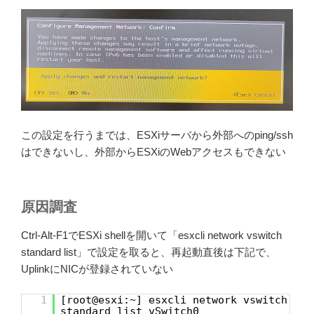
この設定を行うまでは、ESXiサーバから外部へのping/ssh
はできないし、外部からESXiのWebアクセスもできない
原因調査
Ctrl-Alt-F1でESXi shellを開いて「esxcli network vswitch
standard list」で設定を取ると、再起動直後は下記で、
UplinkにNICが登録されていない
1
[root@esxi:~] esxcli network vswitch
standard list vSwitch0