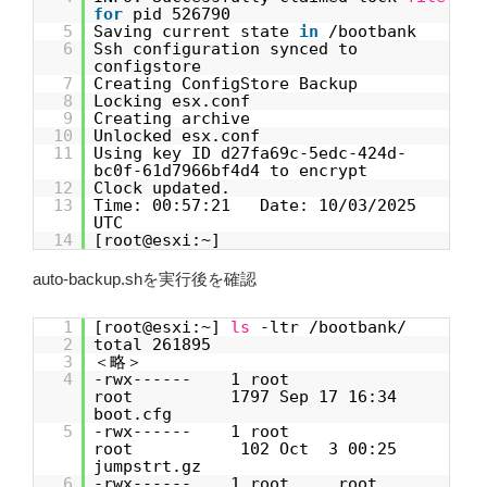
for
pid 526790
5
Saving current state
in
/bootbank
6
Ssh configuration synced to
configstore
7
Creating ConfigStore Backup
8
Locking esx.conf
9
Creating archive
10
Unlocked esx.conf
11
Using key ID d27fa69c-5edc-424d-
bc0f-61d7966bf4d4 to encrypt
12
Clock updated.
13
Time: 00:57:21 Date: 10/03/2025
UTC
14
[root@esxi:~]
auto-backup.shを実行後を確認
1
[root@esxi:~]
ls
-ltr /bootbank/
2
total 261895
3
＜略＞
4
-rwx------ 1 root
root 1797 Sep 17 16:34
boot.cfg
5
-rwx------ 1 root
root 102 Oct 3 00:25
jumpstrt.gz
6
-rwx------ 1 root root