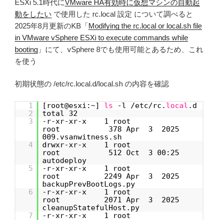
ESXi 5.1時代に
VMware HA有効時に仮想マシンの自動起
動をしたい
で使用した rc.local 設定 について調べると
2025年8月更新のKB「
Modifying the rc.local or local.sh file
in VMware vSphere ESXi to execute commands while
booting
」にて、vSphere 8でも使用可能とあるため、これ
を使う
初期状態の /etc/rc.local.d/local.sh の内容を確認
1
[root@esxi:~]
ls
-l /etc/rc.
local
.d
2
total 32
3
-r-xr-xr-x 1 root
root 378 Apr 3 2025
009.vsanwitness.sh
4
drwxr-xr-x 1 root
root 512 Oct 3 00:25
autodeploy
5
-r-xr-xr-x 1 root
root 2249 Apr 3 2025
backupPrevBootLogs.py
6
-r-xr-xr-x 1 root
root 2071 Apr 3 2025
cleanupStatefulHost.py
7
-r-xr-xr-x 1 root