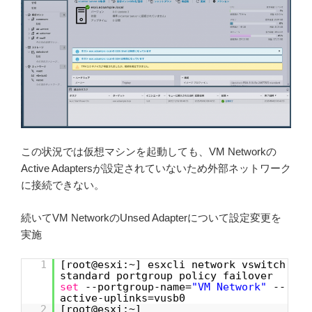
この状況では仮想マシンを起動しても、VM Networkの
Active Adaptersが設定されていないため外部ネットワーク
に接続できない。
続いてVM NetworkのUnsed Adapterについて設定変更を
実施
1
[root@esxi:~] esxcli network vswitch
standard portgroup policy failover
set
--portgroup-name=
"VM Network"
--
active-uplinks=vusb0
2
[root@esxi:~]