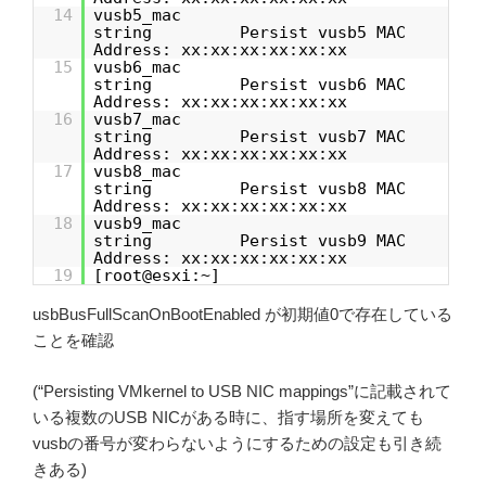
14
vusb5_mac
string Persist vusb5 MAC
Address: xx:xx:xx:xx:xx:xx
15
vusb6_mac
string Persist vusb6 MAC
Address: xx:xx:xx:xx:xx:xx
16
vusb7_mac
string Persist vusb7 MAC
Address: xx:xx:xx:xx:xx:xx
17
vusb8_mac
string Persist vusb8 MAC
Address: xx:xx:xx:xx:xx:xx
18
vusb9_mac
string Persist vusb9 MAC
Address: xx:xx:xx:xx:xx:xx
19
[root@esxi:~]
usbBusFullScanOnBootEnabled が初期値0で存在している
ことを確認
(“Persisting VMkernel to USB NIC mappings”に記載されて
いる複数のUSB NICがある時に、指す場所を変えても
vusbの番号が変わらないようにするための設定も引き続
きある)