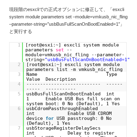
現段階のesxcliでの正式オプションに修正して、「esxcli
system module parameters set –module=vmkusb_nic_fling
–parameter-string=”usbBusFullScanOnBootEnabled=1″」
と実行する
1
[root@esxi:~] esxcli system module
parameters
set
--
module=vmkusb_nic_fling --parameter-
string=
"usbBusFullScanOnBootEnabled=1"
2
[root@esxi:~] esxcli system module
parameters list -m vmkusb_nic_fling
3
Name Type
Value Description
4
--------------------------- ------
----- -----------
5
usbBusFullScanOnBootEnabled int
1 Enable USB Bus full scan on
system boot: 0 No (Default), 1 Yes
6
usbCdromPassthroughEnabled
int Enable USB CDROM
device
for
USB passtrough: 0 No
(Default), 1 Yes
7
usbStorageRegisterDelaySecs
int Delay to register