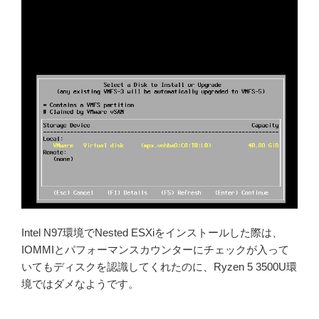
Intel N97環境でNested ESXiをインストールした際は、
IOMMIとパフォーマンスカウンターにチェックが入って
いてもディスクを認識してくれたのに、Ryzen 5 3500U環
境ではダメなようです。