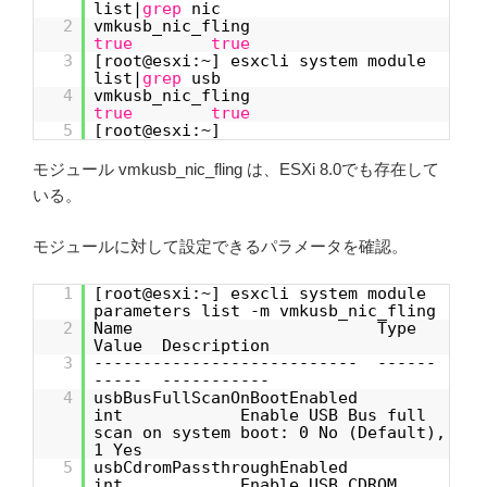
list|
grep
nic
2
vmkusb_nic_fling
true
true
3
[root@esxi:~] esxcli system module
list|
grep
usb
4
vmkusb_nic_fling
true
true
5
[root@esxi:~]
モジュール vmkusb_nic_fling は、ESXi 8.0でも存在して
いる。
モジュールに対して設定できるパラメータを確認。
1
[root@esxi:~] esxcli system module
parameters list -m vmkusb_nic_fling
2
Name Type
Value Description
3
--------------------------- ------
----- -----------
4
usbBusFullScanOnBootEnabled
int Enable USB Bus full
scan on system boot: 0 No (Default),
1 Yes
5
usbCdromPassthroughEnabled
int Enable USB CDROM