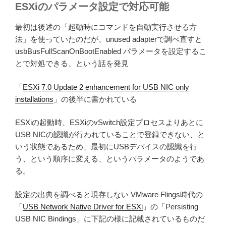
ESXiのパラメータ設定で対応可能
最初は後述の「起動時にコマンドを自動実行させる方
法」を使っていたのだが、unused adapterで調べ直すと
usbBusFullScanOnBootEnabled パラメータを設定するこ
とで対処できる、という話を発見
「
ESXi 7.0 Update 2 enhancement for USB NIC only
installations
」の後半に書かれている
ESXiの起動時、ESXiのvSwitch設定プロセスよりあとに
USB NICの認識が行われていることで登録できない、と
いう状態であるため、最初にUSBデバイスの認識を行
う、という順序に変える、というパラメータのようであ
る。
設定の出典を調べると現存しない VMware Flings時代の
「
USB Network Native Driver for ESXi
」の「Persisting
USB NIC Bindings」に下記の様に記載されているものだ