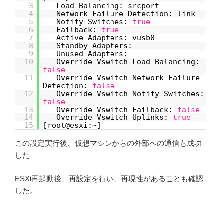
3
Load Balancing: srcport
4
Network Failure Detection: link
5
Notify Switches:
true
6
Failback:
true
7
Active Adapters: vusb0
8
Standby Adapters:
9
Unused Adapters:
10
Override Vswitch Load Balancing:
false
11
Override Vswitch Network Failure
Detection:
false
12
Override Vswitch Notify Switches:
false
13
Override Vswitch Failback:
false
14
Override Vswitch Uplinks:
true
15
[root@esxi:~]
この設定実行後、仮想マシンからの外部への通信も成功
した
ESXi再起動後、再設定を行い、再現性があることも確認
した。