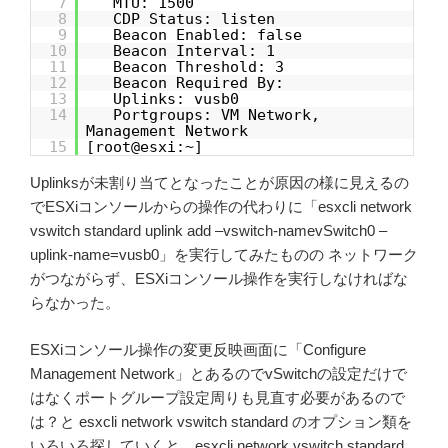
7
MTU: 1500
8
CDP Status: listen
9
Beacon Enabled: false
10
Beacon Interval: 1
11
Beacon Threshold: 3
12
Beacon Required By:
13
Uplinks: vusb0
14
Portgroups: VM Network,
Management Network
15
[root@esxi:~]
Uplinksが未割り当てとなったことが原因の様に見えるの
でESXiコンソールからの操作の代わりに「esxcli network
vswitch standard uplink add –vswitch-namevSwitch0 –
uplink-name=vusb0」を実行してみたものの ネットワーク
がつながらず、ESXiコンソール操作を実行しなければな
らなかった。
ESXiコンソール操作の変更反映画面に「Configure
Management Network」とあるのでvSwitchの設定だけで
はなくポートグループ設定周りも見直す必要があるので
は？と esxcli network vswitch standard のオプション類を
いろいろ探していくと、esxcli network vswitch standard