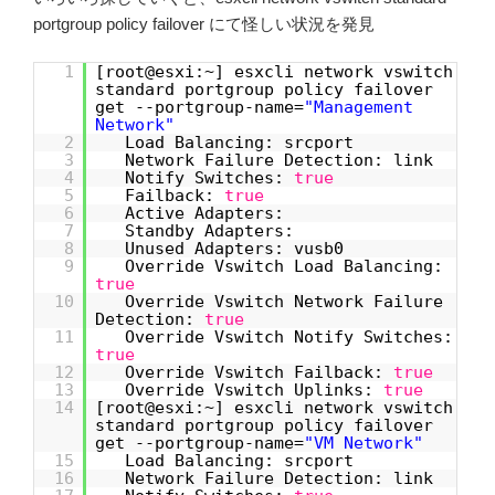
portgroup policy failover にて怪しい状況を発見
1
[root@esxi:~] esxcli network vswitch
standard portgroup policy failover
get --portgroup-name=
"Management
Network"
2
Load Balancing: srcport
3
Network Failure Detection: link
4
Notify Switches:
true
5
Failback:
true
6
Active Adapters:
7
Standby Adapters:
8
Unused Adapters: vusb0
9
Override Vswitch Load Balancing:
true
10
Override Vswitch Network Failure
Detection:
true
11
Override Vswitch Notify Switches:
true
12
Override Vswitch Failback:
true
13
Override Vswitch Uplinks:
true
14
[root@esxi:~] esxcli network vswitch
standard portgroup policy failover
get --portgroup-name=
"VM Network"
15
Load Balancing: srcport
16
Network Failure Detection: link