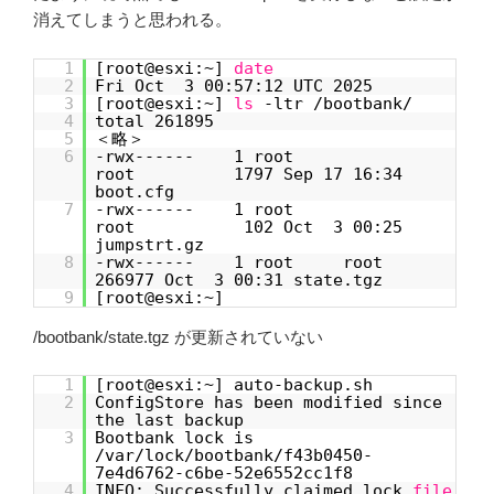
消えてしまうと思われる。
1
[root@esxi:~]
date
2
Fri Oct 3 00:57:12 UTC 2025
3
[root@esxi:~]
ls
-ltr /bootbank/
4
total 261895
5
＜略＞
6
-rwx------ 1 root
root 1797 Sep 17 16:34
boot.cfg
7
-rwx------ 1 root
root 102 Oct 3 00:25
jumpstrt.gz
8
-rwx------ 1 root root
266977 Oct 3 00:31 state.tgz
9
[root@esxi:~]
/bootbank/state.tgz が更新されていない
1
[root@esxi:~] auto-backup.sh
2
ConfigStore has been modified since
the last backup
3
Bootbank lock is
/var/lock/bootbank/f43b0450-
7e4d6762-c6be-52e6552cc1f8
4
INFO: Successfully claimed lock
file