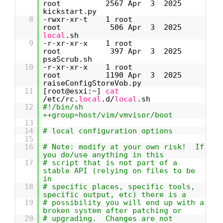
root 2567 Apr 3 2025
kickstart.py
8
-rwxr-xr-t 1 root
root 506 Apr 3 2025
local
.sh
9
-r-xr-xr-x 1 root
root 397 Apr 3 2025
psaScrub.sh
10
-r-xr-xr-x 1 root
root 1190 Apr 3 2025
raiseConfigStoreVob.py
11
[root@esxi:~]
cat
/etc/rc.
local
.d/
local
.sh
12
#!/bin/sh
++group=host/vim/vmvisor/boot
13
14
# local configuration options
15
16
# Note: modify at your own risk! If
you do/use anything in this
17
# script that is not part of a
stable API (relying on files to be
in
18
# specific places, specific tools,
specific output, etc) there is a
19
# possibility you will end up with a
broken system after patching or
20
# upgrading. Changes are not