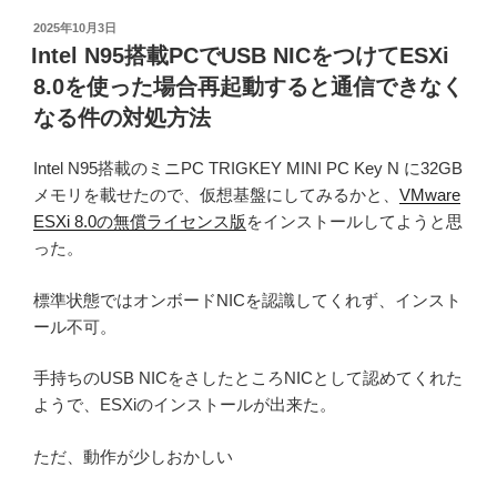
投
2025年10月3日
稿
Intel N95搭載PCでUSB NICをつけてESXi
日:
8.0を使った場合再起動すると通信できなく
なる件の対処方法
Intel N95搭載のミニPC TRIGKEY MINI PC Key N に32GB
メモリを載せたので、仮想基盤にしてみるかと、
VMware
ESXi 8.0の無償ライセンス版
をインストールしてようと思
った。
標準状態ではオンボードNICを認識してくれず、インスト
ール不可。
手持ちのUSB NICをさしたところNICとして認めてくれた
ようで、ESXiのインストールが出来た。
ただ、動作が少しおかしい