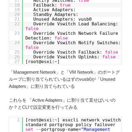
17
Notify Switches:
true
18
Failback:
true
19
Active Adapters:
20
Standby Adapters:
21
Unused Adapters: vusb0
22
Override Vswitch Load Balancing:
false
23
Override Vswitch Network Failure
Detection:
false
24
Override Vswitch Notify Switches:
false
25
Override Vswitch Failback:
false
26
Override Vswitch Uplinks:
false
27
[root@esxi:~]
「Management Network」と「VM Network」のポートグ
ループに割り当てられているはずのvusb0が「Unused
Adapters」に割り当てられている
これらを 「Active Adapters」に割り当て直せばいいの
か？とCLIで設定変更を行ってみる
1
[root@esxi:~] esxcli network vswitch
standard portgroup policy failover
set
--portgroup-name=
"Management