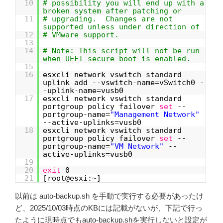
10
# possibility you will end up with a
broken system after patching or
11
# upgrading. Changes are not
supported unless under direction of
12
# VMware support.
13
14
# Note: This script will not be run
when UEFI secure boot is enabled.
15
16
esxcli network vswitch standard
uplink add --vswitch-name=vSwitch0 -
-uplink-name=vusb0
17
esxcli network vswitch standard
portgroup policy failover
set
--
portgroup-name=
"Management Network"
--active-uplinks=vusb0
18
esxcli network vswitch standard
portgroup policy failover
set
--
portgroup-name=
"VM Network"
--
active-uplinks=vusb0
19
20
exit
0
21
[root@esxi:~]
以前は auto-backup.sh を手動で実行する必要があったけ
ど、2025/10/03時点のKBには記載がないが、下記で行っ
たように現時点でもauto-backup.shを実行しないと設定が