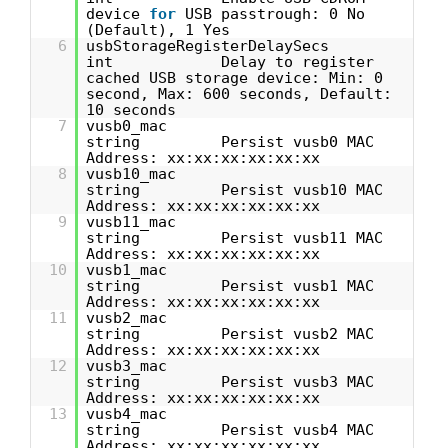
device
for
USB passtrough: 0 No
(Default), 1 Yes
6
usbStorageRegisterDelaySecs
int Delay to register
cached USB storage device: Min: 0
second, Max: 600 seconds, Default:
10 seconds
7
vusb0_mac
string Persist vusb0 MAC
Address: xx:xx:xx:xx:xx:xx
8
vusb10_mac
string Persist vusb10 MAC
Address: xx:xx:xx:xx:xx:xx
9
vusb11_mac
string Persist vusb11 MAC
Address: xx:xx:xx:xx:xx:xx
10
vusb1_mac
string Persist vusb1 MAC
Address: xx:xx:xx:xx:xx:xx
11
vusb2_mac
string Persist vusb2 MAC
Address: xx:xx:xx:xx:xx:xx
12
vusb3_mac
string Persist vusb3 MAC
Address: xx:xx:xx:xx:xx:xx
13
vusb4_mac
string Persist vusb4 MAC
Address: xx:xx:xx:xx:xx:xx