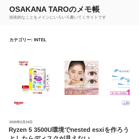
コ
OSAKANA TAROのメモ帳
ン
技術的なことをメインにいろいろ書いてくサイトです
テ
ン
ツ
カテゴリー:
INTEL
へ
ス
キ
ッ
プ
投
2026年2月24日
稿
Ryzen 5 3500U環境でnested esxiを作ろう
日:
としたらディスクが見えない