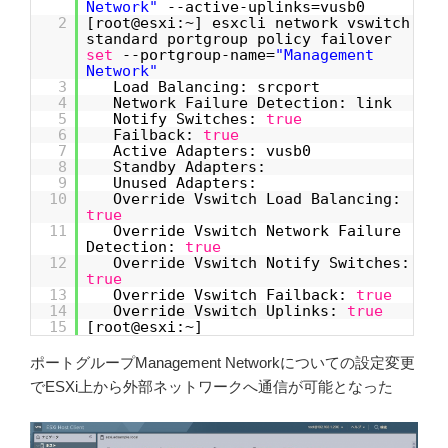
Network"
--active-uplinks=vusb0
2
[root@esxi:~] esxcli network vswitch
standard portgroup policy failover
set
--portgroup-name=
"Management
Network"
3
Load Balancing: srcport
4
Network Failure Detection: link
5
Notify Switches:
true
6
Failback:
true
7
Active Adapters: vusb0
8
Standby Adapters:
9
Unused Adapters:
10
Override Vswitch Load Balancing:
true
11
Override Vswitch Network Failure
Detection:
true
12
Override Vswitch Notify Switches:
true
13
Override Vswitch Failback:
true
14
Override Vswitch Uplinks:
true
15
[root@esxi:~]
ポートグループManagement Networkについての設定変更
でESXi上から外部ネットワークへ通信が可能となった