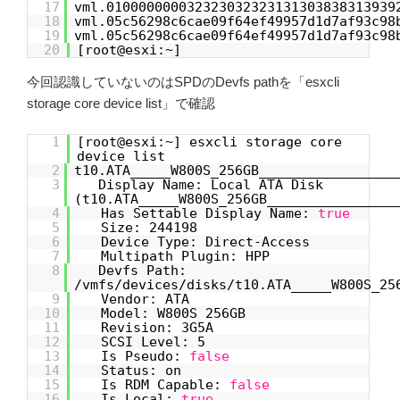
17
vml.010000000032323032323131303838313939
18
vml.05c56298c6cae09f64ef49957d1d7af93c98
19
vml.05c56298c6cae09f64ef49957d1d7af93c98
20
[root@esxi:~]
今回認識していないのはSPDのDevfs pathを「esxcli
storage core device list」で確認
1
[root@esxi:~] esxcli storage core
device list
2
t10.ATA_____W800S_256GB_________________
3
Display Name: Local ATA Disk
(t10.ATA_____W800S_256GB________________
4
Has Settable Display Name:
true
5
Size: 244198
6
Device Type: Direct-Access
7
Multipath Plugin: HPP
8
Devfs Path:
/vmfs/devices/disks/t10.ATA_____W800S_25
9
Vendor: ATA
10
Model: W800S 256GB
11
Revision: 3G5A
12
SCSI Level: 5
13
Is Pseudo:
false
14
Status: on
15
Is RDM Capable:
false
16
Is Local:
true