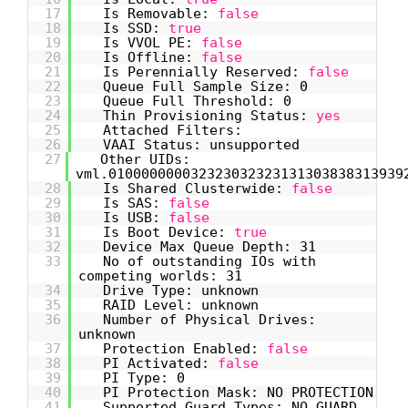
17
Is Removable:
false
18
Is SSD:
true
19
Is VVOL PE:
false
20
Is Offline:
false
21
Is Perennially Reserved:
false
22
Queue Full Sample Size: 0
23
Queue Full Threshold: 0
24
Thin Provisioning Status:
yes
25
Attached Filters:
26
VAAI Status: unsupported
27
Other UIDs:
vml.010000000032323032323131303838313939
28
Is Shared Clusterwide:
false
29
Is SAS:
false
30
Is USB:
false
31
Is Boot Device:
true
32
Device Max Queue Depth: 31
33
No of outstanding IOs with
competing worlds: 31
34
Drive Type: unknown
35
RAID Level: unknown
36
Number of Physical Drives:
unknown
37
Protection Enabled:
false
38
PI Activated:
false
39
PI Type: 0
40
PI Protection Mask: NO PROTECTION
41
Supported Guard Types: NO GUARD