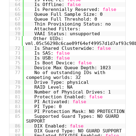
64
Is Offline:
false
65
Is Perennially Reserved:
false
66
Queue Full Sample Size: 0
67
Queue Full Threshold: 0
68
Thin Provisioning Status: no
69
Attached Filters:
70
VAAI Status: unsupported
71
Other UIDs:
vml.05c56298c6cae09f64ef49957d1d7af93c98
72
Is Shared Clusterwide:
false
73
Is SAS:
false
74
Is USB:
false
75
Is Boot Device:
false
76
Device Max Queue Depth: 1023
77
No of outstanding IOs with
competing worlds: 32
78
Drive Type: physical
79
RAID Level: NA
80
Number of Physical Drives: 1
81
Protection Enabled:
false
82
PI Activated:
false
83
PI Type: 0
84
PI Protection Mask: NO PROTECTION
85
Supported Guard Types: NO GUARD
SUPPORT
86
DIX Enabled:
false
87
DIX Guard Type: NO GUARD SUPPORT
88
Emulated DIX/DIF Enabled:
false