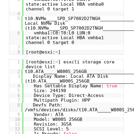
state:active Local HBA vmhba0
channel 0 target 1
4
5
t10.NVMe____SPD_SP7002D2TNGH____________
Local NVMe Disk
(t10.NVMe____SPD_SP7002D2TNGH___________
6
vmhba1:C0:T0:L0 LUN:0
state:active Local HBA vmhba1
channel 0 target 0
7
8
[root@esxi:~]
1
[root@esxi:~] esxcli storage core
device list
2
t10.ATA_____W800S_256GB_________________
3
Display Name: Local ATA Disk
(t10.ATA_____W800S_256GB________________
4
Has Settable Display Name:
true
5
Size: 244198
6
Device Type: Direct-Access
7
Multipath Plugin: HPP
8
Devfs Path:
/vmfs/devices/disks/t10.ATA_____W800S_25
9
Vendor: ATA
10
Model: W800S 256GB
11
Revision: 3G5A
12
SCSI Level: 5
13
Is Pseudo:
false