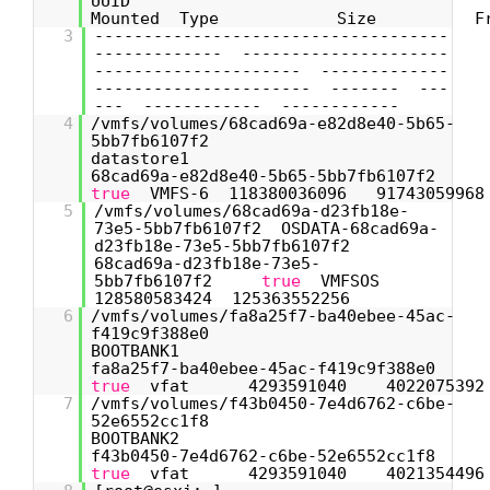
UUID
Mounted Type Size Fr
3
------------------------------------
------------- ---------------------
--------------------- -------------
---------------------- ------- ---
--- ------------ ------------
4
/vmfs/volumes/68cad69a-e82d8e40-5b65-
5bb7fb6107f2
datastore
68cad69a-e82d8e40-5b65-5bb7fb6107f2
true
VMFS-6 118380036096 91743059968
5
/vmfs/volumes/68cad69a-d23fb18e-
73e5-5bb7fb6107f2 OSDATA-68cad69a-
d23fb18e-73e5-5bb7fb6107f2
68cad69a-d23fb18e-73e5-
5bb7fb6107f2
true
VMFSOS
128580583424 125363552256
6
/vmfs/volumes/fa8a25f7-ba40ebee-45ac-
f419c9f388e0
BOOTBANK
fa8a25f7-ba40ebee-45ac-f419c9f388e0
true
vfat 4293591040 4022075392
7
/vmfs/volumes/f43b0450-7e4d6762-c6be-
52e6552cc1f8
BOOTBANK
f43b0450-7e4d6762-c6be-52e6552cc1f8
true
vfat 4293591040 4021354496