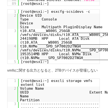
89
[root@esxi:~]
1
[root@esxi:~] esxcfg-scsidevs -c
2
Device U
Type Console
De
Size Multipath PluginDisplay Name
3
t10.ATA_____W800S_256GB_______________
/vmfs/devices/disks/t10.ATA_____W800S_25
244198MB HPP Local ATA Disk
(t10.ATA_____W800S_256GB________________
4
t10.NVMe____SPD_SP7002D2TNGH_________
/vmfs/devices/disks/t10.NVMe____SPD_SP
1953514MB HPP Local NVMe Disk
(t10.NVMe____SPD_SP7002D2TNGH___________
5
[root@esxi:~]
vmfsに関する出力となると、2TBデバイスが登場しない
1
[root@esxi:~] esxcli storage vmfs
extent list
2
Volume Name V
UUID Extent Number 
Na
Partition
3
------------------------------------
------ ----------------------------