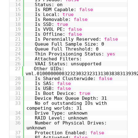
14
Status: on
15
Is RDM Capable:
false
16
Is Local:
true
17
Is Removable:
false
18
Is SSD:
true
19
Is VVOL PE:
false
20
Is Offline:
false
21
Is Perennially Reserved:
false
22
Queue Full Sample Size: 0
23
Queue Full Threshold: 0
24
Thin Provisioning Status:
yes
25
Attached Filters:
26
VAAI Status: unsupported
27
Other UIDs:
vml.010000000032323032323131303838313939
28
Is Shared Clusterwide:
false
29
Is SAS:
false
30
Is USB:
false
31
Is Boot Device:
true
32
Device Max Queue Depth: 31
33
No of outstanding IOs with
competing worlds: 31
34
Drive Type: unknown
35
RAID Level: unknown
36
Number of Physical Drives:
unknown
37
Protection Enabled:
false
38
PI Activated:
false