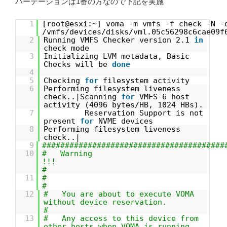
パーテーションは1番の方なので下記を実施
1
[root@esxi:~] voma -m vmfs -f check -N -
/vmfs/devices/disks/vml.05c56298c6cae09f
2
Running VMFS Checker version 2.1
in
check mode
3
Initializing LVM metadata, Basic
Checks will be
done
4
5
Checking
for
filesystem activity
6
Performing filesystem liveness
check..|Scanning
for
VMFS-6 host
activity (4096 bytes/HB, 1024 HBs).
7
Reservation Support is not
present
for
NVME devices
8
Performing filesystem liveness
check..|
9
########################################
10
# Warning
!!
#
11
#
12
# You are about to execute VOMA
without device reservation.
#
13
# Any access to this device from
other hosts when VOMA is running