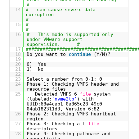
#
14
# can cause severe data
corruptio
#
15
#
16
# This mode is supported only
under VMware support
supervision. #
17
########################################
18
Do you want to
continue
(Y/N)?
19
20
0) _Yes
21
1) _No
22
23
Select a number from 0-1: 0
24
Phase 1: Checking VMFS header and
resource files
25
Detected VMFS-6
file
system
(labeled:
'nvme2tb'
) with
UUID:68e4cab1-0a865c28-49c0-
04ab182311d3, Version 6:82
26
Phase 2: Checking VMFS heartbeat
region
27
Phase 3: Checking all
file
descriptors.
28
Phase 4: Checking pathname and
connectivity.