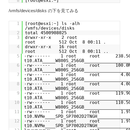
8
[root@esxi:~]
/vmfs/devices/disks の下を見てみる
1
[root@esxi:~] ls -alh
/vmfs/devices/disks
2
total 4500908025
3
drwxr-xr-x 2 root
root 512 Oct 8 00:11 .
4
drwxr-xr-x 16 root
root 512 Oct 8 00:11 ..
5
-rw------- 1 root root 238.5G 
t10.ATA_____W800S_256GB_________________
6
-rw------- 1 root root 100.0M 
t10.ATA_____W800S_256GB_________________
7
-rw------- 1 root root 4.0G O
t10.ATA_____W800S_256GB_________________
8
-rw------- 1 root root 4.0G O
t10.ATA_____W800S_256GB_________________
9
-rw------- 1 root root 119.9G 
t10.ATA_____W800S_256GB_________________
10
-rw------- 1 root root 110.5G 
t10.ATA_____W800S_256GB_________________
11
-rw------- 1 root root 1.9T O
t10.NVMe____SPD_SP7002D2TNGH____________
12
-rw------- 1 root root 1.9T O
t10.NVMe____SPD_SP7002D2TNGH____________