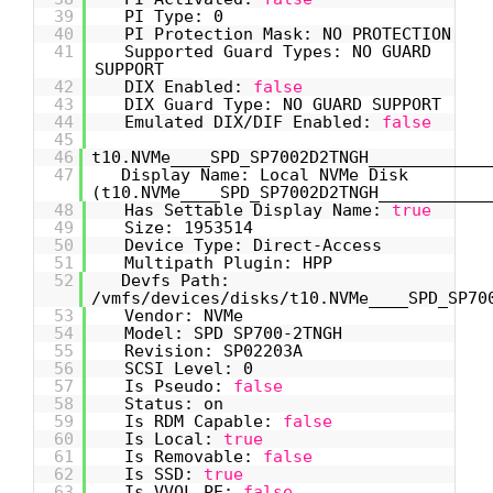
39
PI Type: 0
40
PI Protection Mask: NO PROTECTION
41
Supported Guard Types: NO GUARD
SUPPORT
42
DIX Enabled:
false
43
DIX Guard Type: NO GUARD SUPPORT
44
Emulated DIX/DIF Enabled:
false
45
46
t10.NVMe____SPD_SP7002D2TNGH____________
47
Display Name: Local NVMe Disk
(t10.NVMe____SPD_SP7002D2TNGH___________
48
Has Settable Display Name:
true
49
Size: 1953514
50
Device Type: Direct-Access
51
Multipath Plugin: HPP
52
Devfs Path:
/vmfs/devices/disks/t10.NVMe____SPD_SP70
53
Vendor: NVMe
54
Model: SPD SP700-2TNGH
55
Revision: SP02203A
56
SCSI Level: 0
57
Is Pseudo:
false
58
Status: on
59
Is RDM Capable:
false
60
Is Local:
true
61
Is Removable:
false
62
Is SSD:
true
63
Is VVOL PE:
false