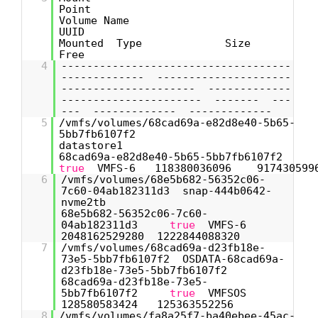
Poin
Volume Nam
UUID
Mounted Type Size
Free
4
------------------------------------
------------- ---------------------
--------------------- -------------
---------------------- ------- ---
--- ------------- -------------
5
/vmfs/volumes/68cad69a-e82d8e40-5b65-
5bb7fb6107f2
datastore
68cad69a-e82d8e40-5b65-5bb7fb6107f2
true
VMFS-6 118380036096 917430599
6
/vmfs/volumes/68e5b682-56352c06-
7c60-04ab182311d3 snap-444b0642-
nvme2tb
68e5b682-56352c06-7c60-
04ab182311d3
true
VMFS-6
2048162529280 1222844088320
7
/vmfs/volumes/68cad69a-d23fb18e-
73e5-5bb7fb6107f2 OSDATA-68cad69a-
d23fb18e-73e5-5bb7fb6107f2
68cad69a-d23fb18e-73e5-
5bb7fb6107f2
true
VMFSOS
128580583424 125363552256
8
/vmfs/volumes/fa8a25f7-ba40ebee-45ac-