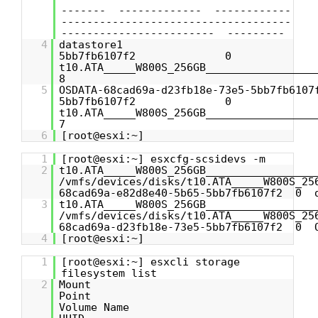
------- ------------- ------------
------------------------------------
------------------------ ---------
4
datastore1 68cad69a-
5bb7fb6107f2 0
t10.ATA_____W800S_256GB_____________
8
5
OSDATA-68cad69a-d23fb18e-73e5-5bb7fb6107
5bb7fb6107f2 0
t10.ATA_____W800S_256GB_____________
7
6
[root@esxi:~]
1
[root@esxi:~] esxcfg-scsidevs -m
2
t10.ATA_____W800S_256GB_________________
/vmfs/devices/disks/t10.ATA_____W800S_25
68cad69a-e82d8e40-5b65-5bb7fb6107f2 0 
3
t10.ATA_____W800S_256GB_________________
/vmfs/devices/disks/t10.ATA_____W800S_25
68cad69a-d23fb18e-73e5-5bb7fb6107f2 0 O
4
[root@esxi:~]
1
[root@esxi:~] esxcli storage
filesystem list
2
Mount
Poin
Volume Nam