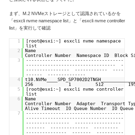
まず、M.2 NVMeストレージとして認識されているかを
「esxcli nvme namespace list」と「esxcli nvme controller
list」を実行して確認
1
[root@esxi:~] esxcli nvme namespace
list
2
Na
Controller Number Namespace ID Block S
3
------------------------------------
--------------------------------- -
---------------- ------------ ----
------ --------------
4
t10.NVMe____SPD_SP7002D2TNGH_____
256 1 512 19535
5
[root@esxi:~] esxcli nvme controller
list
6
N
Controller Number Adapter Transport T
Alive Timeout IO Queue Number IO Queue
7
------------------------------------
------------------------------------
---------------- -----------------
------- -------------- ---------
--------------- ------- ----------