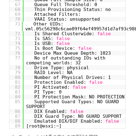
67
Queue Full Threshold: 0
68
Thin Provisioning Status: no
69
Attached Filters:
70
VAAI Status: unsupported
71
Other UIDs:
vml.05c56298c6cae09f64ef49957d1d7af93c98
72
Is Shared Clusterwide:
false
73
Is SAS:
false
74
Is USB:
false
75
Is Boot Device:
false
76
Device Max Queue Depth: 1023
77
No of outstanding IOs with
competing worlds: 32
78
Drive Type: physical
79
RAID Level: NA
80
Number of Physical Drives: 1
81
Protection Enabled:
false
82
PI Activated:
false
83
PI Type: 0
84
PI Protection Mask: NO PROTECTION
85
Supported Guard Types: NO GUARD
SUPPORT
86
DIX Enabled:
false
87
DIX Guard Type: NO GUARD SUPPORT
88
Emulated DIX/DIF Enabled:
false
89
[root@esxi:~]