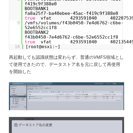
f419c9f388e0
BOOTBANK
fa8a25f7-ba40ebee-45ac-f419c9f388e0
true
vfat 4293591040 40220753
9
/vmfs/volumes/f43b0450-7e4d6762-c6be-
52e6552cc1f8
BOOTBANK
f43b0450-7e4d6762-c6be-52e6552cc1f8
true
vfat 4293591040 40213544
10
[root@esxi:~]
再起動しても認識状態は変わらず、普通のVMFS領域とし
て使用できたので、データストア名を元に戻して再使用
を開始した