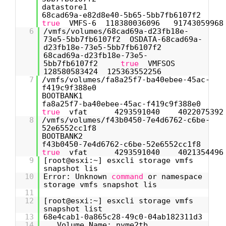
datastore
68cad69a-e82d8e40-5b65-5bb7fb6107f2
true
VMFS-6 118380036096 91743059968
6
/vmfs/volumes/68cad69a-d23fb18e-
73e5-5bb7fb6107f2 OSDATA-68cad69a-
d23fb18e-73e5-5bb7fb6107f2
68cad69a-d23fb18e-73e5-
5bb7fb6107f2
true
VMFSOS
128580583424 125363552256
7
/vmfs/volumes/fa8a25f7-ba40ebee-45ac-
f419c9f388e0
BOOTBANK
fa8a25f7-ba40ebee-45ac-f419c9f388e0
true
vfat 4293591040 4022075392
8
/vmfs/volumes/f43b0450-7e4d6762-c6be-
52e6552cc1f8
BOOTBANK
f43b0450-7e4d6762-c6be-52e6552cc1f8
true
vfat 4293591040 4021354496
9
[root@esxi:~] esxcli storage vmfs
snapshot lis
10
Error: Unknown
command
or namespace
storage vmfs snapshot lis
11
12
[root@esxi:~] esxcli storage vmfs
snapshot list
13
68e4cab1-0a865c28-49c0-04ab182311d3
14
Volume Name: nvme2tb