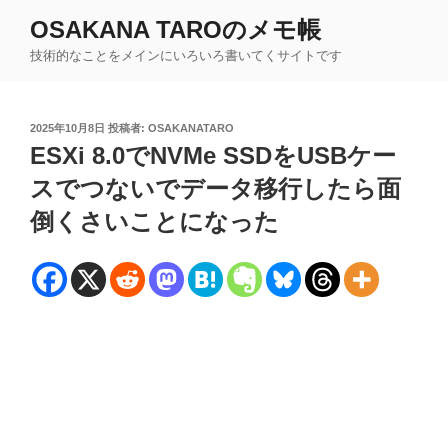
コ
OSAKANA TAROのメモ帳
ン
技術的なことをメインにいろいろ書いてくサイトです
テ
ン
ツ
投
2025年10月8日
投稿者:
OSAKANATARO
へ
稿
ESXi 8.0でNVMe SSDをUSBケー
ス
日:
キ
スでつないでデータ移行したら面
ッ
倒くさいことになった
プ