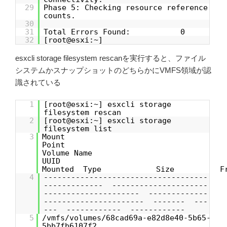
29
Phase 5: Checking resource reference
counts.
30
31
Total Errors Found: 0
32
[root@esxi:~]
esxcli storage filesystem rescanを実行すると、ファイル
システムかスナップショットのどちらかにVMFS領域が認
識されている
1
[root@esxi:~] esxcli storage
filesystem rescan
2
[root@esxi:~] esxcli storage
filesystem list
3
Mount
Poin
Volume Nam
UUID
Mounted Type Size Fr
4
------------------------------------
------------- ---------------------
--------------------- -------------
---------------------- ------- ---
--- ------------ ------------
5
/vmfs/volumes/68cad69a-e82d8e40-5b65-
5bb7fb6107f2