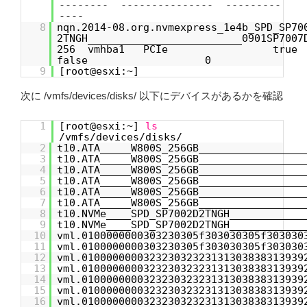
-------- --------------- ---------
----
8
nqn.2014-08.org.nvmexpress_1e4b_SPD_SP70
2TNGH_________________________
256 vmhba1 PC
false 0 1
9
[root@esxi:~]
次に /vmfs/devices/disks/ 以下にデバイスがあるかを確認
1
[root@esxi:~]
ls
/vmfs/devices/disks/
2
t10.ATA_____W800S_256GB_________________
3
t10.ATA_____W800S_256GB_________________
4
t10.ATA_____W800S_256GB_________________
5
t10.ATA_____W800S_256GB_________________
6
t10.ATA_____W800S_256GB_________________
7
t10.ATA_____W800S_256GB_________________
8
t10.NVMe____SPD_SP7002D2TNGH____________
9
t10.NVMe____SPD_SP7002D2TNGH____________
10
vml.0100000000303230305f303030305f303030
11
vml.0100000000303230305f303030305f303030
12
vml.010000000032323032323131303838313939
13
vml.010000000032323032323131303838313939
14
vml.010000000032323032323131303838313939
15
vml.010000000032323032323131303838313939
16
vml.010000000032323032323131303838313939