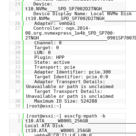
24
Device:
t10.NVMe____SPD_SP7002D2TNGH____________
25
Device Display Name: Local NVMe Disk
(t10.NVMe____SPD_SP7002D2TNGH___________
26
Adapter: vmhba1
27
Controller: nqn.2014-
08.org.nvmexpress_1e4b_SPD_SP700-
2TNGH_________________________0901SP7007
28
Channel: 0
29
Target: 0
30
LUN: 0
31
Plugin: HPP
32
State: active
33
Transport: pcie
34
Adapter Identifier: pcie.300
35
Target Identifier: pcie.0:0
36
Adapter Transport Details:
Unavailable or path is unclaimed
37
Target Transport Details:
Unavailable or path is unclaimed
38
Maximum IO Size: 524288
39
[root@esxi:~]
1
[root@esxi:~] esxcfg-mpath -b
2
t10.ATA_____W800S_256GB_________________
Local ATA Disk
(t10.ATA_____W800S_256GB________________
3
vmhba0:C0:T1:L0 LUN:0