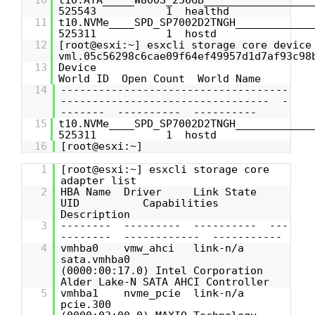
10
t10.ATA_____W800S_256GB_______________
525543 1 healthd
11
t10.NVMe____SPD_SP7002D2TNGH_________
525311 1 hostd
12
[root@esxi:~] esxcli storage core device
vml.05c56298c6cae09f64ef49957d1d7af93c98
13
Dev
World ID Open Count World Name
14
------------------------------------
--------------------------------- -
------- ---------- ----------
15
t10.NVMe____SPD_SP7002D2TNGH__________
525311 1 hostd
16
[root@esxi:~]
1
[root@esxi:~] esxcli storage core
adapter list
2
HBA Name Driver Link State
UID Capabilities
Description
3
-------- --------- ---------- ---
-------- ------------ -----------
4
vmhba0 vmw_ahci link-n/a
sata.vmhba0
(0000:00:17.0) Intel Corporation
Alder Lake-N SATA AHCI Controller
5
vmhba1 nvme_pcie link-n/a
pcie.300