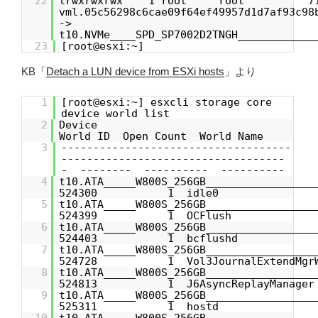
22
lrwxrwxrwx 1 root root 71 O
vml.05c56298c6cae09f64ef49957d1d7af93c98
->
t10.NVMe____SPD_SP7002D2TNGH____________
23
[root@esxi:~]
KB「
Detach a LUN device from ESXi hosts
」より
1
[root@esxi:~] esxcli storage core
device world list
2
Dev
World ID Open Count World Name
3
------------------------------------
-----------------------------------
- -------- ---------- ----------
4
t10.ATA_____W800S_256GB_______________
524300 1 idle0
5
t10.ATA_____W800S_256GB_______________
524399 1 OCFlush
6
t10.ATA_____W800S_256GB_______________
524403 1 bcflushd
7
t10.ATA_____W800S_256GB_______________
524728 1 Vol3JournalExtendMgrW
8
t10.ATA_____W800S_256GB_______________
524813 1 J6AsyncReplayManager
9
t10.ATA_____W800S_256GB_______________
525311 1 hostd