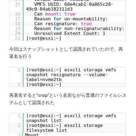
15
VMFS UUID: 68e4cab1-0a865c28-
49c0-04ab182311d3
16
Can
mount
:
true
17
Reason
for
un-mountability:
18
Can resignature:
true
19
Reason
for
non-resignaturability:
20
Unresolved Extent Count: 1
21
[root@esxi:~]
今回はスナップショットとして認識されていたので、再
署名を行う
1
[root@esxi:~] esxcli storage vmfs
snapshot resignature --volume-
label=nvme2tb
2
[root@esxi:~]
再署名すると”snap”という名前ながら普通のファイルシス
テムとして認識された
1
[root@esxi:~] esxcli storage vmfs
snapshot list
2
[root@esxi:~] esxcli storage
filesystem list
3
Mount