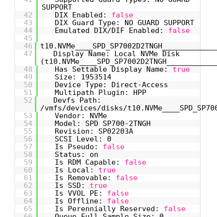
SUPPORT
42
DIX Enabled:
false
43
DIX Guard Type: NO GUARD SUPPORT
44
Emulated DIX/DIF Enabled:
false
45
46
t10.NVMe____SPD_SP7002D2TNGH____________
47
Display Name: Local NVMe Disk
(t10.NVMe____SPD_SP7002D2TNGH___________
48
Has Settable Display Name:
true
49
Size: 1953514
50
Device Type: Direct-Access
51
Multipath Plugin: HPP
52
Devfs Path:
/vmfs/devices/disks/t10.NVMe____SPD_SP70
53
Vendor: NVMe
54
Model: SPD SP700-2TNGH
55
Revision: SP02203A
56
SCSI Level: 0
57
Is Pseudo:
false
58
Status: on
59
Is RDM Capable:
false
60
Is Local:
true
61
Is Removable:
false
62
Is SSD:
true
63
Is VVOL PE:
false
64
Is Offline:
false
65
Is Perennially Reserved:
false
66
Queue Full Sample Size: 0