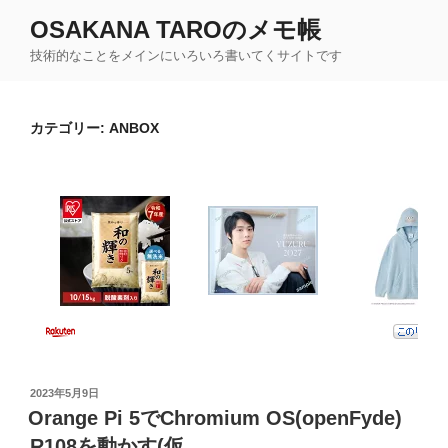
コ
OSAKANA TAROのメモ帳
ン
技術的なことをメインにいろいろ書いてくサイトです
テ
ン
ツ
カテゴリー:
ANBOX
へ
ス
キ
ッ
プ
投
2023年5月9日
稿
Orange Pi 5でChromium OS(openFyde)
日:
R108を動かす(仮