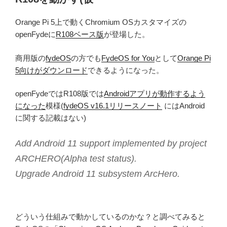
Orange Pi 5上で動くChromium OSカスタマイズの
openFydeに
R108ベース版
が登場した。
商用版の
fydeOS
の方でも
FydeOS for You
として
Orange Pi
5向けがダウンロード
できるようになった。
openFydeではR108版では
Androidアプリが動作するよう
になった
模様(
fydeOS v16.1リリースノート
にはAndroid
に関する記載はない)
Add Android 11 support implemented by project
ARCHERO(Alpha test status).
Upgrade Android 11 subsystem ArcHero.
どういう仕組みで動かしているのかな？と調べてみると