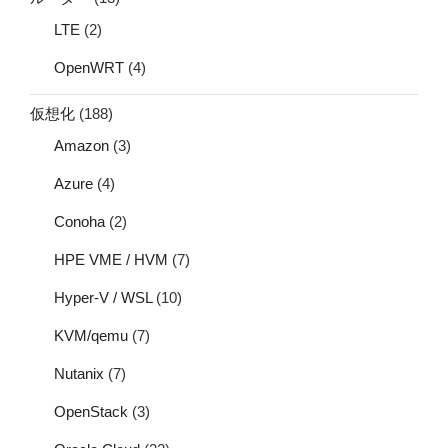
LTE
(2)
OpenWRT
(4)
仮想化
(188)
Amazon
(3)
Azure
(4)
Conoha
(2)
HPE VME / HVM
(7)
Hyper-V / WSL
(10)
KVM/qemu
(7)
Nutanix
(7)
OpenStack
(3)