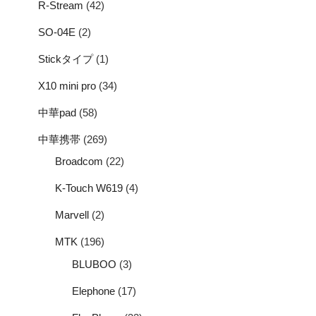
R-Stream
(42)
SO-04E
(2)
Stickタイプ
(1)
X10 mini pro
(34)
中華pad
(58)
中華携帯
(269)
Broadcom
(22)
K-Touch W619
(4)
Marvell
(2)
MTK
(196)
BLUBOO
(3)
Elephone
(17)