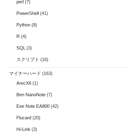
perl
(7)
PowerShell
(41)
Python
(8)
R
(4)
SQL
(3)
スクリプト
(16)
マイナーハード
(163)
ArecX6
(1)
Ben NanoNote
(7)
Eee Note EA800
(42)
Flucard
(20)
Hi-Link
(3)