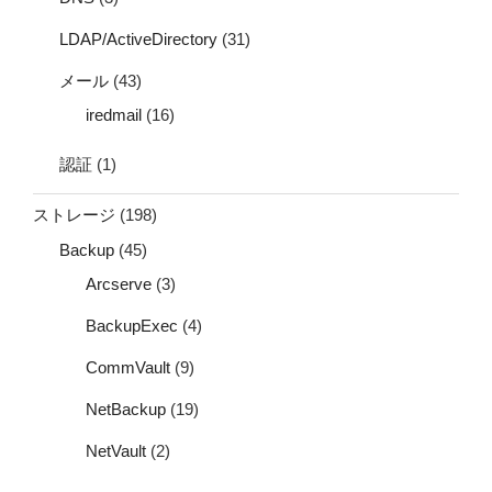
LDAP/ActiveDirectory
(31)
メール
(43)
iredmail
(16)
認証
(1)
ストレージ
(198)
Backup
(45)
Arcserve
(3)
BackupExec
(4)
CommVault
(9)
NetBackup
(19)
NetVault
(2)