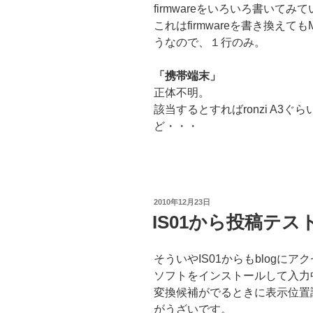
firmwareをいろいろ書いてみ
これはfirmwareを書き換え
うなので、１行のみ。
「携帯端末」
正体不明。
該当するとすればronzi A3
ど・・・
投
2010年12月23日
稿
IS01から投稿テス
日:
そういやIS01からもblogに
ソフトをインストールして入力
変換候補がでるときに表示位置
がうざいです。