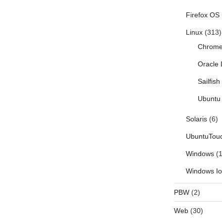
Firefox OS
Linux
(313)
Chrom
Oracle 
Sailfis
Ubuntu 
Solaris
(6)
UbuntuTou
Windows
(1
Windows I
PBW
(2)
Web
(30)