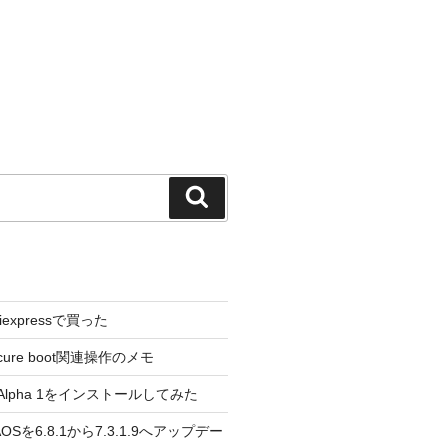
検
索
liexpressで買った
cure boot関連操作のメモ
3.0 Alpha 1をインストールしてみた
 のAOSを6.8.1から7.3.1.9へアップデー