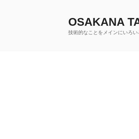
コ
ン
テ
OSAKANA 
ン
技術的なことをメインにいろい
ツ
へ
ス
キ
ッ
プ