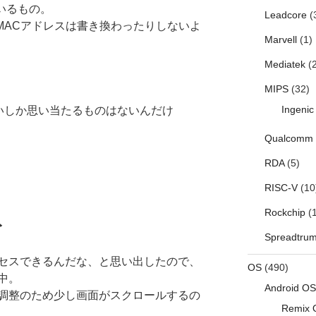
ているもの。
Leadcore
(
てもMACアドレスは書き換わったりしないよ
Marvell
(1)
Mediatek
(2
MIPS
(32)
Ingenic
ぐらいしか思い当たるものはないんだけ
Qualcomm
RDA
(5)
RISC-V
(10
Rockchip
(1
ト
Spreadtru
アクセスできるんだな、と思い出したので、
OS
(490)
中。
Android OS
調整のため少し画面がスクロールするの
Remix 