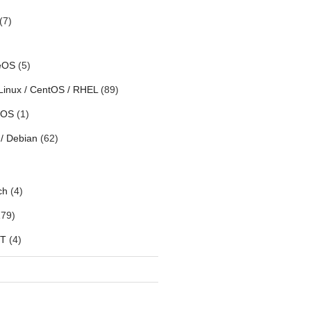
(7)
eOS
(5)
Linux / CentOS / RHEL
(89)
h OS
(1)
/ Debian
(62)
ch
(4)
79)
oT
(4)