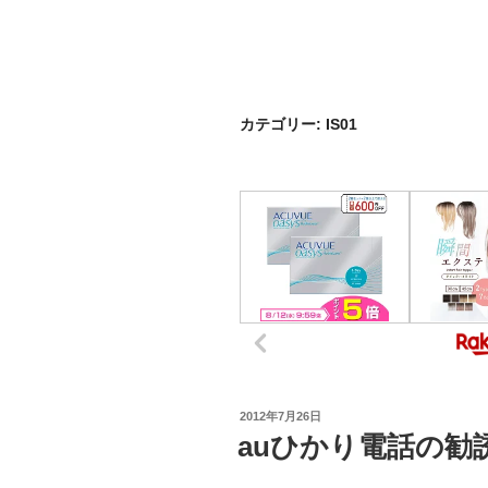
カテゴリー:
IS01
投
2012年7月26日
稿
auひかり電話の勧
日: