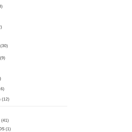
3)
)
(30)
(9)
)
6)
m
(12)
(41)
OS
(1)