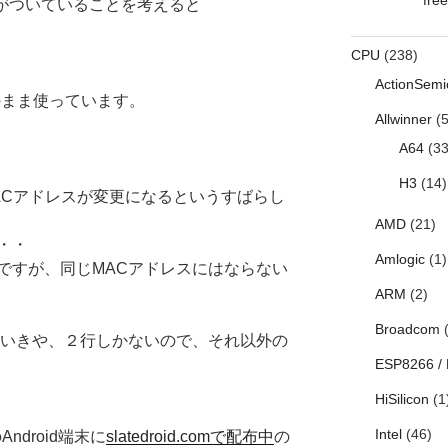
別符がついていることを考えると
CPU
(238)
ActionSemi
1.6のまま使っています。
Allwinner
(5
A64
(33
H3
(14)
とMACアドレスが変更になるというすばらし
AMD
(21)
・・
Amlogic
(1)
ですが、同じMACアドレスにはならない
ARM
(2)
Broadcom
(
思いきや、２行しかないので、それ以外の
ESP8266 /
HiSilicon
(1
Intel
(46)
Android端末に
slatedroid.comで配布中
の