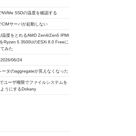
reeでNVMe SSDの温度を確認する
FreeでCIMサーバが起動しない
U温度をとれるAMD Zen4/Zen5 IPMI
erをRyzen 5 3500UのESXi 8.0 Freeに
してみた
026/06/24
レータのaggregateが見えなくなった
OS上でユーザ権限でファイルシステムを
うにするDokany