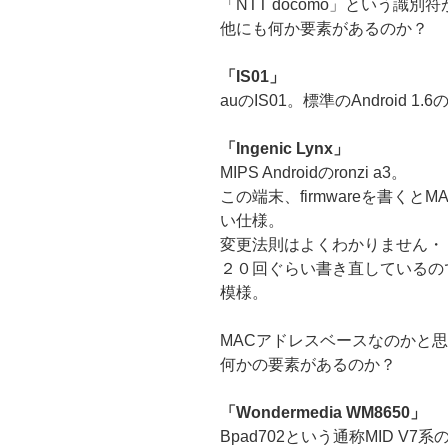
「NTT docomo」という識
他にも何か要素があるのか？
「IS01」
auのIS01。標準のAndroid 
「Ingenic Lynx」
MIPS Androidのronzi a3。
この端末、firmwareを書く
い仕様。
変更法則はよくわかりません・
２０回ぐらい書き直しているの
模様。
MACアドレスベースなのかと
何かの要素があるのか？
「Wondermedia WM8650」
Bpad702という通称MID V7系の