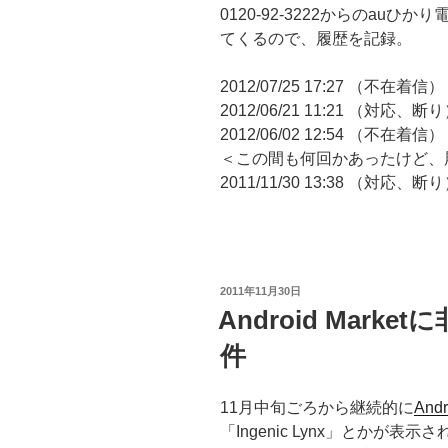
0120-92-3222からのau
てくるので、履歴を記録。
2012/07/25 17:27 （不在着信）
2012/06/21 11:21 （対応、断
2012/06/02 12:54 （不在着信）
＜この間も何回かあったけど、
2011/11/30 13:38 （対応、断
投
2011年11月30日
稿
Android Mar
日:
件
11月中旬ごろから継続的に
And
「Ingenic Lynx」とかが表