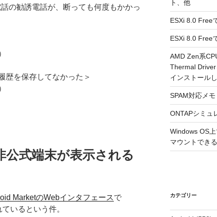
ト、他
ひかり電話の勧誘電話が、断っても何度もかかっ
ESXi 8.0 F
ESXi 8.0 
り）
AMD Zen系CP
Thermal Driv
履歴を保存してなかった＞
インストール
り）
SPAM対応メモ 2
ONTAPシミュ
Windows 
マウントできるよ
ketに非公式端末が表示される
カテゴリー
roid MarketのWebインタフェース
で
示されているという件。