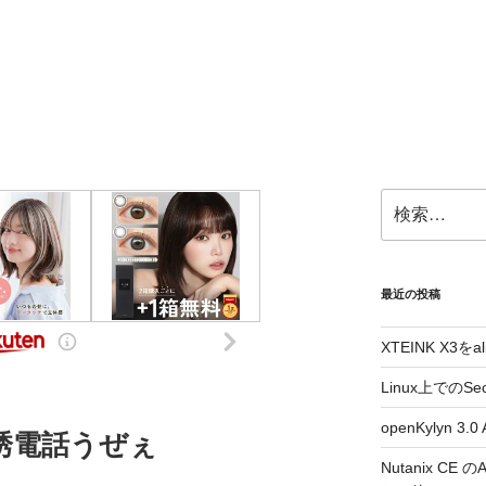
検
索:
最近の投稿
XTEINK X3をa
Linux上でのSe
openKylyn 
誘電話うぜぇ
Nutanix CE