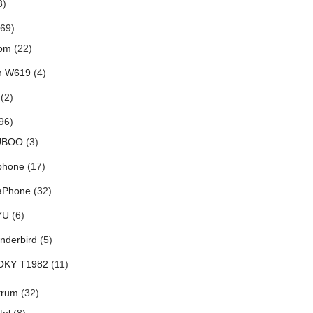
8)
69)
om
(22)
h W619
(4)
(2)
96)
UBOO
(3)
phone
(17)
aPhone
(32)
YU
(6)
nderbird
(5)
OKY T1982
(11)
trum
(32)
tel
(8)