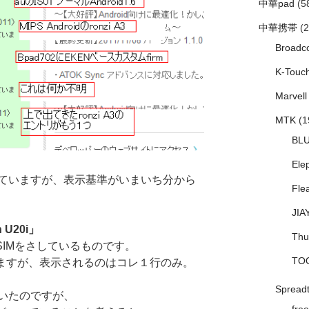
中華pad
(5
中華携帯
(2
Broadc
K-Touc
Marvell
MTK
(1
BL
Ele
ていますが、表示基準がいまいち分から
Fle
JIA
n U20i」
Thu
ドコモのSIMをさしているものです。
TO
ていますが、表示されるのはコレ１行のみ。
Spread
ていたのですが、
free