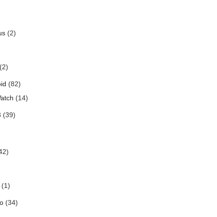
us
(2)
(2)
id
(82)
atch
(14)
3
(39)
42)
(1)
o
(34)