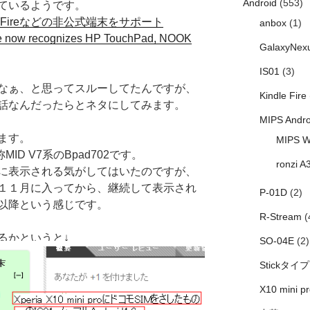
Android
(553)
ているようです。
indle Fireなどの非公式端末をサポート
anbox
(1)
te now recognizes HP TouchPad, NOOK
GalaxyNex
IS01
(3)
なぁ、と思ってスルーしてたんですが、
Kindle Fire
話なんだったらとネタにしてみます。
MIPS Andro
ます。
MIPS W
、通称MID V7系のBpad702です。
ronzi A
に表示される気がしてはいたのですが、
１１月に入ってから、継続して表示され
P-01D
(2)
以降という感じです。
R-Stream
(
るかというと↓
SO-04E
(2)
Stickタイプ
X10 mini pr