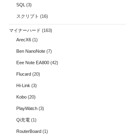
SQL
(3)
スクリプト
(16)
マイナーハード
(163)
ArecX6
(1)
Ben NanoNote
(7)
Eee Note EA800
(42)
Flucard
(20)
Hi-Link
(3)
Kobo
(20)
PlayWatch
(3)
Qi充電
(1)
RouterBoard
(1)