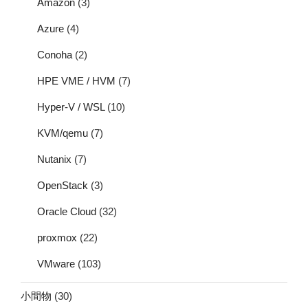
Amazon
(3)
Azure
(4)
Conoha
(2)
HPE VME / HVM
(7)
Hyper-V / WSL
(10)
KVM/qemu
(7)
Nutanix
(7)
OpenStack
(3)
Oracle Cloud
(32)
proxmox
(22)
VMware
(103)
小間物
(30)