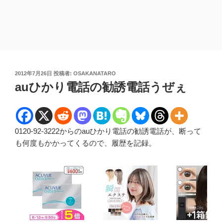
投
2012年7月26日
投稿者:
OSAKANATARO
稿
auひかり電話の勧誘電話うぜぇ
日:
0120-92-3222からのauひかり電話の勧誘電話が、断って
も何度もかかってくるので、履歴を記録。