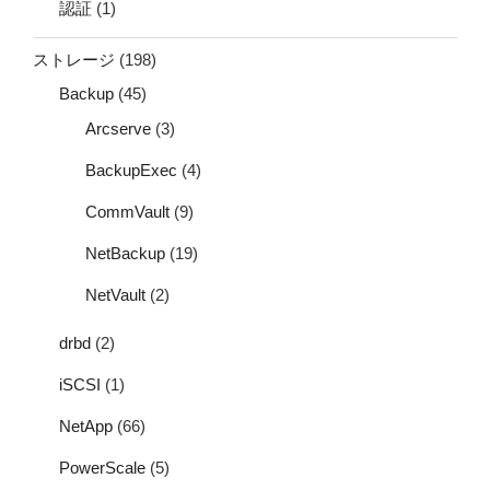
認証
(1)
ストレージ
(198)
Backup
(45)
Arcserve
(3)
BackupExec
(4)
CommVault
(9)
NetBackup
(19)
NetVault
(2)
drbd
(2)
iSCSI
(1)
NetApp
(66)
PowerScale
(5)