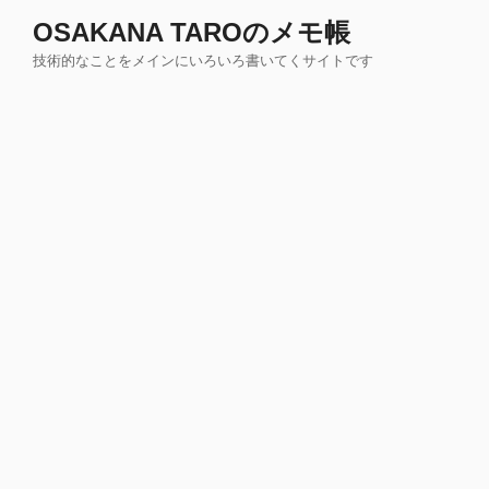
コ
OSAKANA TAROのメモ帳
ン
技術的なことをメインにいろいろ書いてくサイトです
テ
ン
ツ
へ
ス
キ
ッ
プ