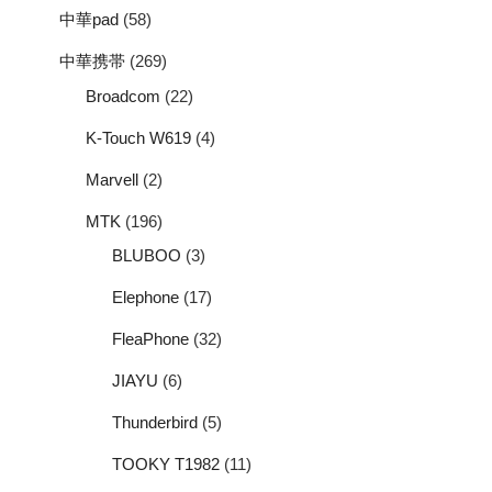
中華pad
(58)
中華携帯
(269)
Broadcom
(22)
K-Touch W619
(4)
Marvell
(2)
MTK
(196)
BLUBOO
(3)
Elephone
(17)
FleaPhone
(32)
JIAYU
(6)
Thunderbird
(5)
TOOKY T1982
(11)