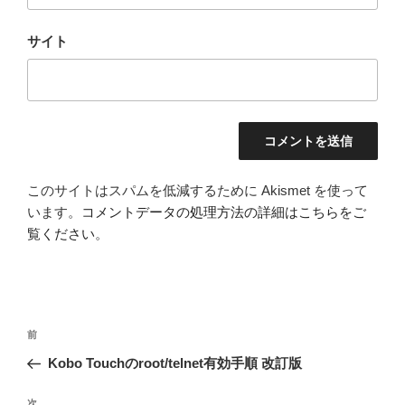
サイト
このサイトはスパムを低減するために Akismet を使って
います。
コメントデータの処理方法の詳細はこちらをご
覧ください
。
投
前
前
稿
の
Kobo Touchのroot/telnet有効手順 改訂版
ナ
投
ビ
稿
次
次