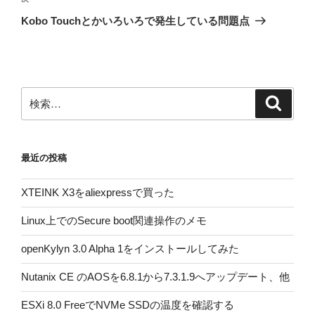
ゲ
の
Kobo Touchとかいろいろで発生している問題点
投
ー
稿
シ
ョ
ン
検
検
索
索:
最近の投稿
XTEINK X3をaliexpressで買った
Linux上でのSecure boot関連操作のメモ
openKylyn 3.0 Alpha 1をインストールしてみた
Nutanix CE のAOSを6.8.1から7.3.1.9へアップデート、他
ESXi 8.0 FreeでNVMe SSDの温度を確認する