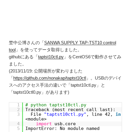
埜中公博さんの「
SANWA SUPPLY TAP-TST10 control
tool
」を使ってデータ取得しました。
githubにある「
taptst10ctl.py
」をCentOS6で動作させてみ
ました。
(2013/11/19: 公開場所が変わりました
「
https://github.com/nonakap/taptst10ctl
」。USBのデバイ
スへのアクセス手法の違いで「taptst10ctl.py」と
「taptst10ctl0.py」があります)
1
# python taptst10ctl.py
2
Traceback (most recent call last):
3
File
"taptst10ctl.py"
, line 42,
in
<module>
4
import
usb.core
5
ImportError: No module named