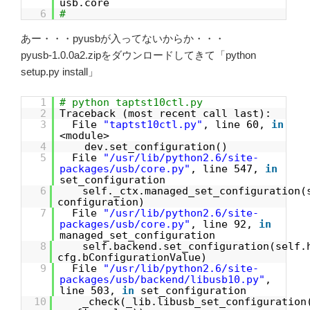
usb.core
6
#
あー・・・pyusbが入ってないからか・・・
pyusb-1.0.0a2.zipをダウンロードしてきて「python
setup.py install」
1
# python taptst10ctl.py
2
Traceback (most recent call last):
3
File
"taptst10ctl.py"
, line 60,
in
<module>
4
dev.set_configuration()
5
File
"/usr/lib/python2.6/site-
packages/usb/core.py"
, line 547,
in
set_configuration
6
self._ctx.managed_set_configuration(
configuration)
7
File
"/usr/lib/python2.6/site-
packages/usb/core.py"
, line 92,
in
managed_set_configuration
8
self.backend.set_configuration(self.
cfg.bConfigurationValue)
9
File
"/usr/lib/python2.6/site-
packages/usb/backend/libusb10.py"
,
line 503,
in
set_configuration
10
_check(_lib.libusb_set_configuration