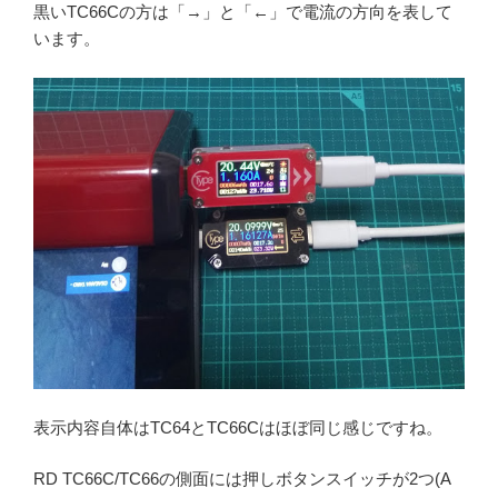
黒いTC66Cの方は「→」と「←」で電流の方向を表して
います。
表示内容自体はTC64とTC66Cはほぼ同じ感じですね。
RD TC66C/TC66の側面には押しボタンスイッチが2つ(A