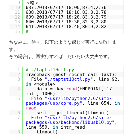
9
＜略＞
10
637,2013/07/17 18:00,87.4,2.76
11
638,2013/07/17 18:10,83.8,2.78
12
639,2013/07/17 18:20,83.3,2.79
13
640,2013/07/17 18:30,82.8,2.80
14
641,2013/07/17 18:40,80.9,2.82
15
#
ちなみに、時々、以下のような感じで実行に失敗しま
す。
その場合は、再実行すれば、だいたい大丈夫です。
1
# ./taptst10ctl.py
2
Traceback (most recent call last):
3
File
"./taptst10ctl.py"
, line 92,
in
<module>
4
data = dev.
read
(ENDPOINT, 17,
intf, 1000)
5
File
"/usr/lib/python2.6/site-
packages/usb/core.py"
, line 654,
in
read
6
self.__get_timeout(timeout)
7
File
"/usr/lib/python2.6/site-
packages/usb/backend/libusb10.py"
,
line 559,
in
intr_read
8
timeout)