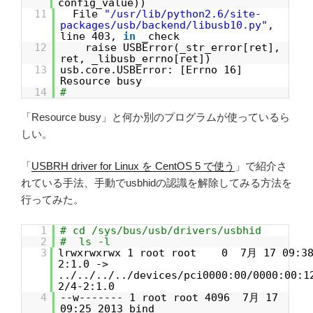
config_value))
11
File
"/usr/lib/python2.6/site-
packages/usb/backend/libusb10.py"
,
line 403,
in
_check
12
raise USBError(_str_error[ret],
ret, _libusb_errno[ret])
13
usb.core.USBError: [Errno 16]
Resource busy
14
#
「Resource busy」と何か別のプログラムが使っているら
しい。
「
USBRH driver for Linux を CentOS 5 で使う
」で紹介さ
れている手法、手動でusbhidの認識を解除してみる方法を
行ってみた。
1
# cd /sys/bus/usb/drivers/usbhid
2
# ls -l
3
lrwxrwxrwx 1 root root 0 7月 17 09:38
2:1.0 ->
../../../../devices/pci0000:00/0000:00:1
2/4-2:1.0
4
--w------- 1 root root 4096 7月 17
09:25 2013 bind