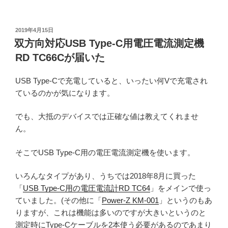
投
2019年4月15日
稿
双方向対応USB Type-C用電圧電流測定機
日:
RD TC66Cが届いた
USB Type-Cで充電していると、いったい何Vで充電され
ているのかが気になります。
でも、大抵のデバイスでは正確な値は教えてくれませ
ん。
そこでUSB Type-C用の電圧電流測定機を使います。
いろんなタイプがあり、うちでは2018年8月に買った
「
USB Type-C用の電圧電流計RD TC64
」をメインで使っ
ていました。(その他に「
Power-Z KM-001
」というのもあ
りますが、これは機能は多いのですが大きいというのと
測定時にType-Cケーブルを2本使う必要があるのであまり