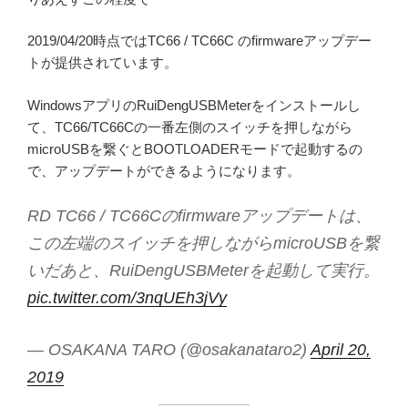
2019/04/20時点ではTC66 / TC66C のfirmwareアップデー
トが提供されています。
WindowsアプリのRuiDengUSBMeterをインストールし
て、TC66/TC66Cの一番左側のスイッチを押しながら
microUSBを繋ぐとBOOTLOADERモードで起動するの
で、アップデートができるようになります。
RD TC66 / TC66Cのfirmwareアップデートは、
この左端のスイッチを押しながらmicroUSBを繋
いだあと、RuiDengUSBMeterを起動して実行。
pic.twitter.com/3nqUEh3jVy
— OSAKANA TARO (@osakanataro2)
April 20,
2019