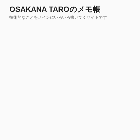
コ
OSAKANA TAROのメモ帳
ン
技術的なことをメインにいろいろ書いてくサイトです
テ
ン
ツ
へ
ス
キ
ッ
プ