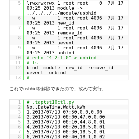
5
lrwxrwxrwx 1 root root 0 7月 17
09:25 2013 module ->
../../../../module/usbhid
6
--w------- 1 root root 4096 7月 17
09:25 2013 new_id
7
--w------- 1 root root 4096 7月 17
09:25 2013 remove_id
8
--w------- 1 root root 4096 7月 17
09:25 2013 uevent
9
--w------- 1 root root 4096 7月 17
09:25 2013 unbind
10
# echo "4-2:1.0" > unbind
11
# ls
12
bind module new_id remove_id
uevent unbind
13
#
これでusbhidを解除できたので、改めて実行。
1
# .taptst10ctl.py
2
No.,DateTime,Watt,kWh
3
1,2013/07/13 07:50,0.0,0.00
4
2,2013/07/13 08:00,47.0,0.00
5
3,2013/07/13 08:10,44.8,0.01
6
4,2013/07/13 08:20,18.5,0.01
7
5,2013/07/13 08:30,18.5,0.01
8
6,2013/07/13 08:40,18.1,0.02