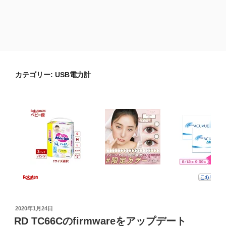
カテゴリー:
USB電力計
投
2020年1月24日
稿
RD TC66Cのfirmwareをアップデート
日: