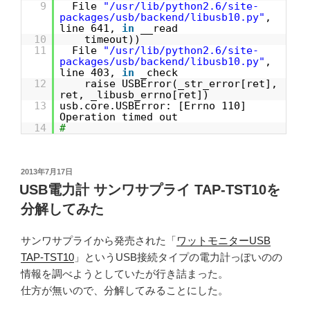
9
File
"/usr/lib/python2.6/site-
packages/usb/backend/libusb10.py"
,
line 641,
in
__read
10
timeout))
11
File
"/usr/lib/python2.6/site-
packages/usb/backend/libusb10.py"
,
line 403,
in
_check
12
raise USBError(_str_error[ret],
ret, _libusb_errno[ret])
13
usb.core.USBError: [Errno 110]
Operation timed out
14
#
投
2013年7月17日
稿
USB電力計 サンワサプライ TAP-TST10を
日:
分解してみた
サンワサプライから発売された「
ワットモニターUSB
TAP-TST10
」というUSB接続タイプの電力計っぽいのの
情報を調べようとしていたが行き詰まった。
仕方が無いので、分解してみることにした。