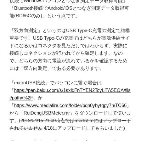
接続でWindowsパソコンとつなぎ測定データ取得可能」
「Bluetooth接続でAndroid/iOSとつなぎ測定データ取得可
能(RD66Cのみ)」という点です。
「双方向測定」というのはUSB Type-C充電の測定で結構
重要です。USB Type-Cの充電ではどちらが電源供給サイ
ドになるかはコネクタを見ただけではわからず、実際に
接続しコネクションが行われてから確定します。なの
で、どちらの方向に電流が流れているかを確認するため
には「双方向測定」である必要があります。
「microUSB接続」でパソコンに繋ぐ場合は
「
https://pan.baidu.com/s/1sxlqFnTYEN2TcyLiTA5EQA#lis
t/path=%2F
」か
「
https://www.mediafire.com/folder/pqn0ybytqpy7n/TC66
」
から「RuiDengUSBMeter.rar」をダウンロードして使いま
す。(
2019/04/15 21:00時点ではmediafireにはアップロード
されていません
4/18にアップロードしてもらいました)