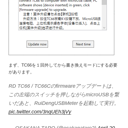
まず、TC66を１回外してから書き換えモードにする必要
があります。
RD TC66 / TC66Cのfirmwareアップデートは、
この左端のスイッチを押しながらmicroUSBを繋
いだあと、RuiDengUSBMeterを起動して実行。
pic.twitter.com/3nqUEh3jVy