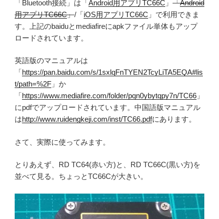
「Bluetooth接続」は「
Android用アプリTC66C
」
「
Android
用アプリTC66C
」
/「
iOS用アプリTC66C
」で利用できま
す。上記のbaiduとmediafireにapkファイル単体もアップ
ロードされています。
英語版のマニュアルは
「
https://pan.baidu.com/s/1sxlqFnTYEN2TcyLiTA5EQA#lis
t/path=%2F
」か
「
https://www.mediafire.com/folder/pqn0ybytqpy7n/TC66
」
にpdfでアップロードされています。中国語版マニュアル
は
http://www.ruidengkeji.com/inst/TC66.pdf
にあります。
さて、実際に使ってみます。
とりあえず、RD TC64(赤い方)と、RD TC66C(黒い方)を
並べて見る。ちょっとTC66Cが大きい。