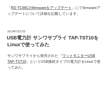
「
RD TC66Cのfirmwareをアップデート
」にてfirmwareア
ップデートについて詳細を記載しています。
投
2013年7月17日
稿
USB電力計 サンワサプライ TAP-TST10を
日:
Linuxで使ってみた
サンワサプライから発売された「
ワットモニターUSB
TAP-TST10
」というUSB接続タイプの電力計をLinuxで使
ってみた。