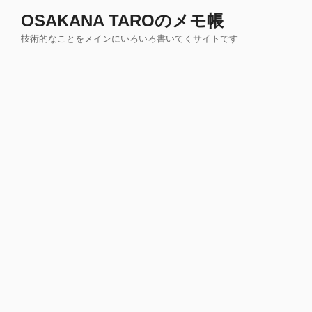
コ
OSAKANA TAROのメモ帳
ン
技術的なことをメインにいろいろ書いてくサイトです
テ
ン
ツ
へ
ス
キ
ッ
プ