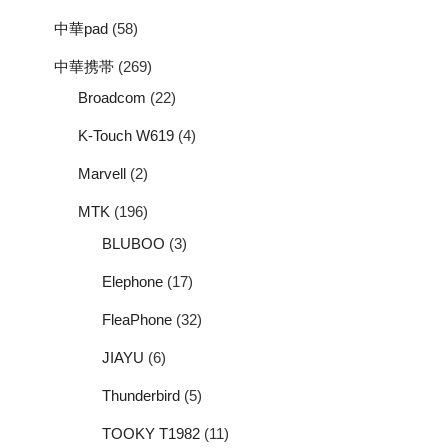
中華pad
(58)
中華携帯
(269)
Broadcom
(22)
K-Touch W619
(4)
Marvell
(2)
MTK
(196)
BLUBOO
(3)
Elephone
(17)
FleaPhone
(32)
JIAYU
(6)
Thunderbird
(5)
TOOKY T1982
(11)