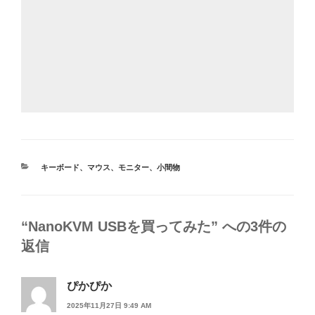
カ
キーボード
、
マウス
、
モニター
、
小間物
テ
ゴ
リ
ー
“NanoKVM USBを買ってみた” への3件の
返信
ぴかぴか
2025年11月27日 9:49 AM