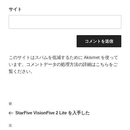
サイト
このサイトはスパムを低減するために Akismet を使って
います。
コメントデータの処理方法の詳細はこちらをご
覧ください
。
投
前
前
稿
の
StarFive VisionFive 2 Lite を入手した
ナ
投
ビ
稿
次
次