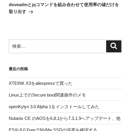
ゲ
の
doveadmとjqコマンドを組み合わせて使用率の値だけを
投
ー
取り出す
稿
シ
ョ
ン
検
検
索
索:
最近の投稿
XTEINK X3をaliexpressで買った
Linux上でのSecure boot関連操作のメモ
openKylyn 3.0 Alpha 1をインストールしてみた
Nutanix CE のAOSを6.8.1から7.3.1.9へアップデート、他
ESXi 8.0 FreeでNVMe SSDの温度を確認する