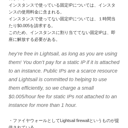
インスタンスで使っている固定IPについては、インスタ
ンスの使用料金に含まれる。
インスタンスで使ってない固定IPについては、１時間当
たり$0.005を請求する。
このため、インスタンスに割り当ててない固定IPは、即
座に解放する必要がある。
hey’re free in Lightsail, as long as you are using
them! You don’t pay for a static IP if it is attached
to an instance. Public IPs are a scarce resource
and Lightsail is committed to helping to use
them efficiently, so we charge a small
$0.005/hour fee for static IPs not attached to an
instance for more than 1 hour.
・ファイヤウォールとしてLightsail firewallというものが提
供されている。