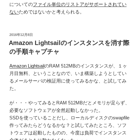
についての
ファイル単位のリストアがサポートされてい
ない
ためではないかと考えられる。
投
2016年12月8日
稿
Amazon Lightsailのインスタンスを消す際
日:
の手順キャプチャ
Amazon Lightsail
のRAM 512MBのインスタンスが、１ヶ
月目無料、ということなので、いま構築しようとしてい
るメールサーバの検証用に使ってみるかな、と試してみ
た。
が・・・やってみるとRAM 512MBだとメモリが足らず、
必要なソフトウェアが全然起動しなかった。
SSDを使っていることだし、ローカルディスクのswapfile
作ってみたらどうなるかな？と試してみたところ、ソフ
トウェアは起動したものの、今度は負荷でインスタンス