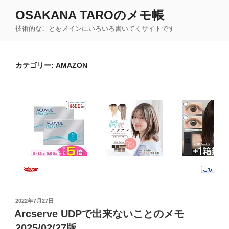
コ
OSAKANA TAROのメモ帳
ン
技術的なことをメインにいろいろ書いてくサイトです
テ
ン
ツ
カテゴリー:
AMAZON
へ
ス
キ
ッ
プ
投
2022年7月27日
稿
Arcserve UDPで出来ないことのメモ
日:
2025/02/27版