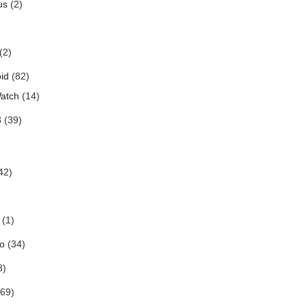
us
(2)
(2)
id
(82)
atch
(14)
3
(39)
42)
(1)
o
(34)
8)
69)