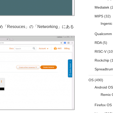
Mediatek
(2
MIPS
(32)
Ingenic
Resouces」の「Networking」にある
Qualcomm
RDA
(5)
RISC-V
(10
Rockchip
(1
Spreadtru
OS
(490)
Android OS
Remix 
Firefox OS