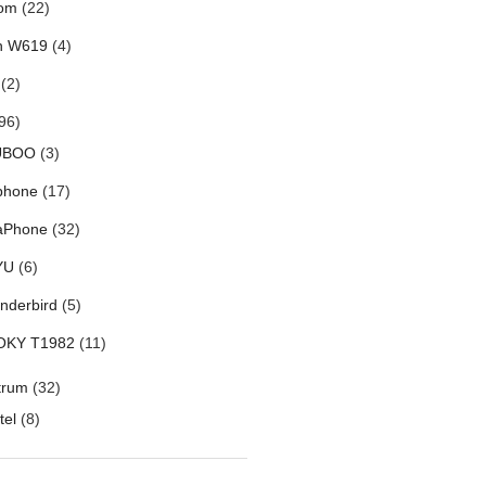
om
(22)
h W619
(4)
(2)
96)
UBOO
(3)
phone
(17)
aPhone
(32)
YU
(6)
nderbird
(5)
OKY T1982
(11)
trum
(32)
tel
(8)