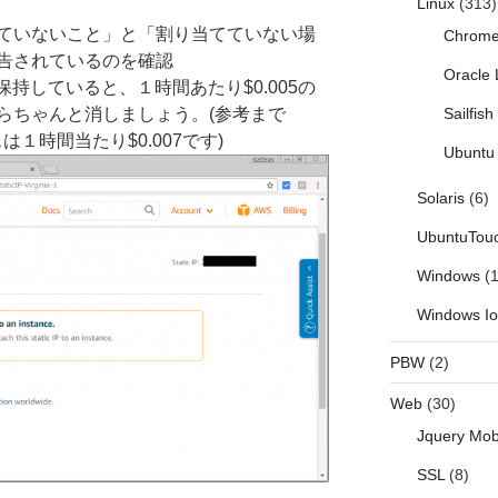
Linux
(313)
られていないこと」と「割り当てていない場
Chrom
告されているのを確認
Oracle 
持していると、１時間あたり$0.005の
Sailfis
らちゃんと消しましょう。(参考まで
は１時間当たり$0.007です)
Ubuntu 
Solaris
(6)
UbuntuTou
Windows
(1
Windows I
PBW
(2)
Web
(30)
Jquery Mob
SSL
(8)