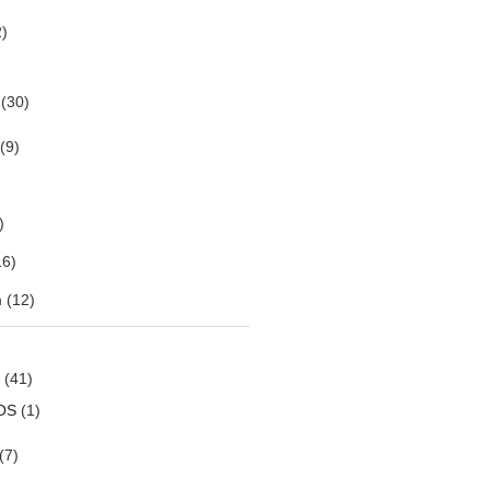
)
(30)
(9)
)
6)
m
(12)
(41)
OS
(1)
(7)