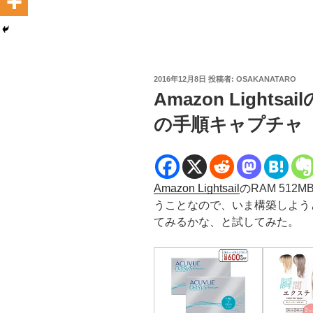
投
2016年12月8日
投稿者:
OSAKANATARO
稿
Amazon Light
日:
の手順キャプチャ
Amazon Lightsail
のRAM 51
うことなので、いま構築しよう
てみるかな、と試してみた。