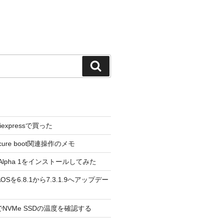
検
索
liexpressで買った
cure boot関連操作のメモ
3.0 Alpha 1をインストールしてみた
 のAOSを6.8.1から7.3.1.9へアップデー
reeでNVMe SSDの温度を確認する