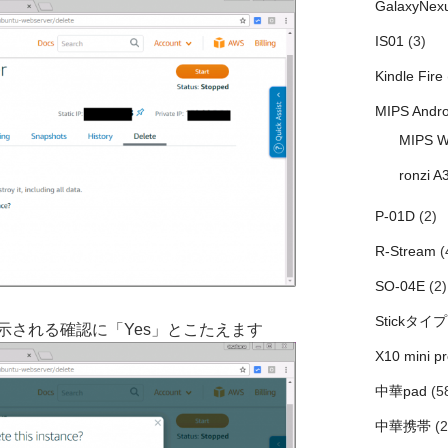
GalaxyNex
IS01
(3)
Kindle Fire
MIPS Andro
MIPS W
ronzi A
P-01D
(2)
R-Stream
(
SO-04E
(2)
Stickタイプ
、表示される確認に「Yes」とこたえます
X10 mini pr
中華pad
(5
中華携帯
(2