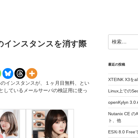
検
sailのインスタンスを消す際
索:
最近の投稿
XTEINK X3をa
2MBのインスタンスが、１ヶ月目無料、とい
としているメールサーバの検証用に使っ
Linux上でのSe
openKylyn 
Nutanix CE
ト、他
ESXi 8.0 F