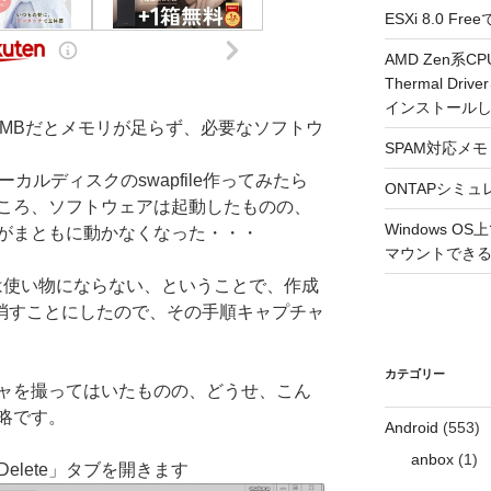
ESXi 8.0 
AMD Zen系CP
Thermal Driv
インストール
12MBだとメモリが足らず、必要なソフトウ
SPAM対応メモ 2
カルディスクのswapfile作ってみたら
ONTAPシミュ
ころ、ソフトウェアは起動したものの、
Windows 
がまともに動かなくなった・・・
マウントできるよ
では使い物にならない、ということで、作成
ンスを消すことにしたので、その手順キャプチャ
カテゴリー
ャを撮ってはいたものの、どうせ、こん
略です。
Android
(553)
anbox
(1)
elete」タブを開きます