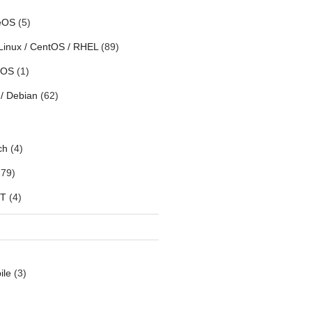
eOS
(5)
Linux / CentOS / RHEL
(89)
h OS
(1)
/ Debian
(62)
ch
(4)
79)
oT
(4)
ile
(3)