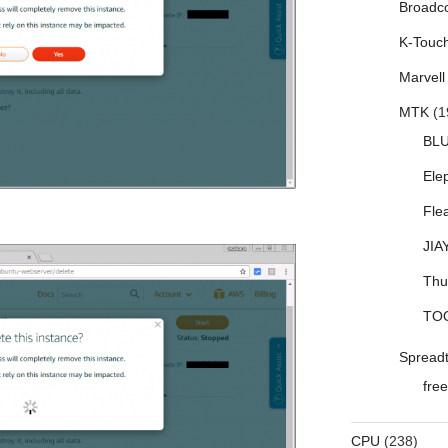
Broadc
K-Touc
Marvell
MTK
(1
BL
Ele
Fle
JIA
Thu
TO
Spread
free
CPU
(238)