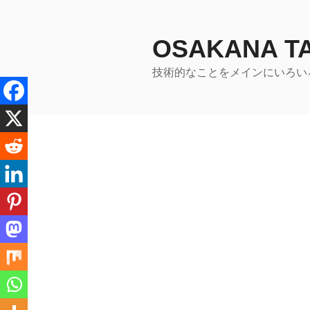
コ
ン
テ
OSAKANA 
ン
技術的なことをメインにいろい
ツ
へ
ス
キ
ッ
プ