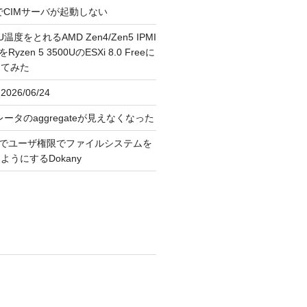
FreeでCIMサーバが起動しない
U温度をとれるAMD Zen4/Zen5 IPMI
erをRyzen 5 3500UのESXi 8.0 Freeに
してみた
026/06/24
レータのaggregateが見えなくなった
OS上でユーザ権限でファイルシステムを
うにするDokany