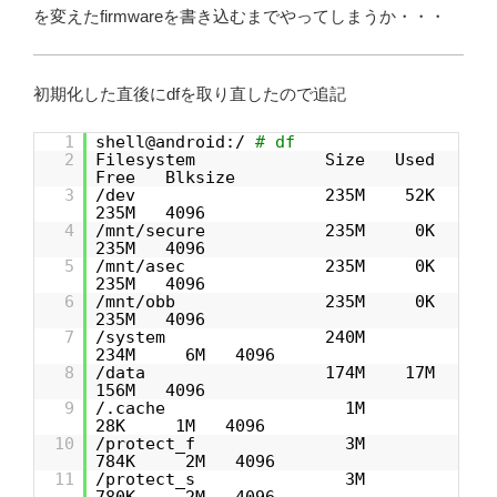
を変えたfirmwareを書き込むまでやってしまうか・・・
初期化した直後にdfを取り直したので追記
1
shell@android:/
# df
2
Filesystem Size Used
Free Blksize
3
/dev 235M 52K
235M 4096
4
/mnt/secure 235M 0K
235M 4096
5
/mnt/asec 235M 0K
235M 4096
6
/mnt/obb 235M 0K
235M 4096
7
/system 240M
234M 6M 4096
8
/data 174M 17M
156M 4096
9
/.cache 1M
28K 1M 4096
10
/protect_f 3M
784K 2M 4096
11
/protect_s 3M