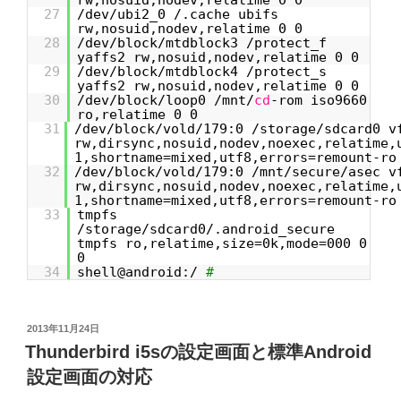
rw,nosuid,nodev,relatime 0 0
27
/dev/ubi2_0 /.cache ubifs
rw,nosuid,nodev,relatime 0 0
28
/dev/block/mtdblock3 /protect_f
yaffs2 rw,nosuid,nodev,relatime 0 0
29
/dev/block/mtdblock4 /protect_s
yaffs2 rw,nosuid,nodev,relatime 0 0
30
/dev/block/loop0 /mnt/
cd
-rom iso9660
ro,relatime 0 0
31
/dev/block/vold/179:0 /storage/sdcard0 v
rw,dirsync,nosuid,nodev,noexec,relatime,
1,shortname=mixed,utf8,errors=remount-ro
32
/dev/block/vold/179:0 /mnt/secure/asec v
rw,dirsync,nosuid,nodev,noexec,relatime,
1,shortname=mixed,utf8,errors=remount-ro
33
tmpfs
/storage/sdcard0/.android_secure
tmpfs ro,relatime,size=0k,mode=000 0
0
34
shell@android:/
#
投
2013年11月24日
稿
Thunderbird i5sの設定画面と標準Android
日:
設定画面の対応