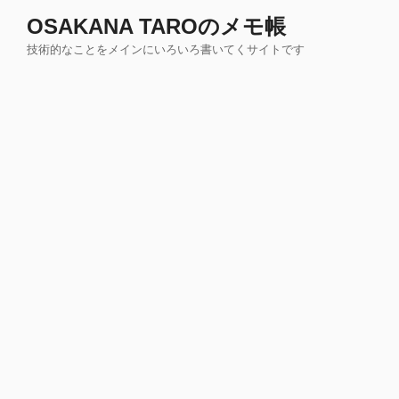
コ
OSAKANA TAROのメモ帳
ン
技術的なことをメインにいろいろ書いてくサイトです
テ
ン
ツ
へ
ス
キ
ッ
プ