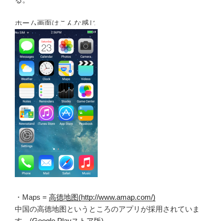
ホーム画面はこんな感じ
・Maps =
高德地图(http://www.amap.com/)
中国の高德地图というところのアプリが採用されていま
す。(
Google Playストア版
)