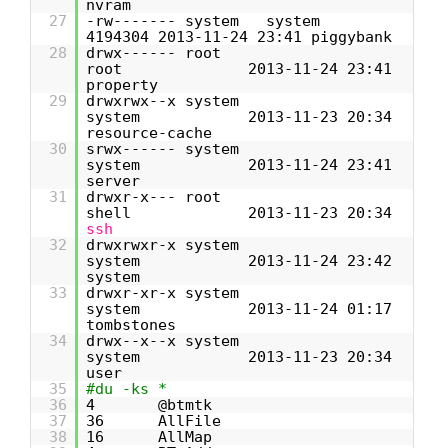
nvram
27
-rw------- system system
4194304 2013-11-24 23:41 piggybank
28
drwx------ root
root 2013-11-24 23:41
property
29
drwxrwx--x system
system 2013-11-23 20:34
resource-cache
30
srwx------ system
system 2013-11-24 23:41
server
31
drwxr-x--- root
shell 2013-11-23 20:34
ssh
32
drwxrwxr-x system
system 2013-11-24 23:42
system
33
drwxr-xr-x system
system 2013-11-24 01:17
tombstones
34
drwx--x--x system
system 2013-11-23 20:34
user
35
#du -ks *
36
4 @btmtk
37
36 AllFile
38
16 AllMap