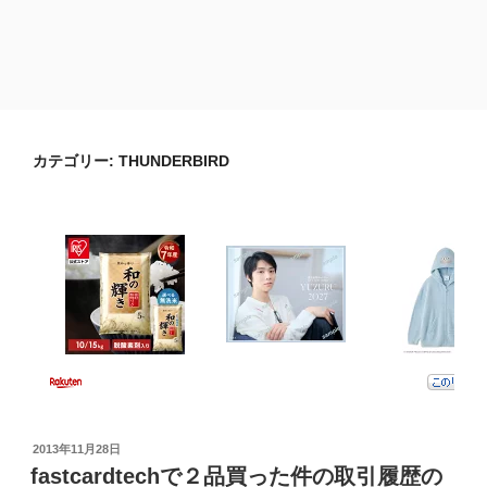
カテゴリー:
THUNDERBIRD
投
2013年11月28日
稿
fastcardtechで２品買った件の取引履歴の
日: