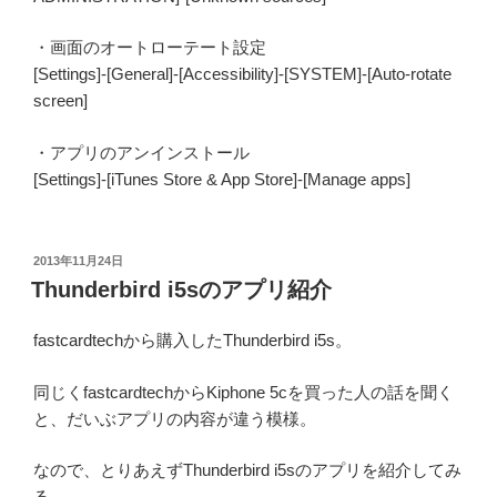
・画面のオートローテート設定
[Settings]-[General]-[Accessibility]-[SYSTEM]-[Auto-rotate
screen]
・アプリのアンインストール
[Settings]-[iTunes Store & App Store]-[Manage apps]
投
2013年11月24日
稿
Thunderbird i5sのアプリ紹介
日:
fastcardtechから購入したThunderbird i5s。
同じくfastcardtechからKiphone 5cを買った人の話を聞く
と、だいぶアプリの内容が違う模様。
なので、とりあえずThunderbird i5sのアプリを紹介してみ
る。