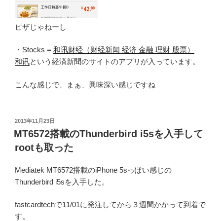
ピザじゃねーし
・Stocks =
和讯财经（财经新闻 经济 金融 理财 股票）
和讯
という経済新聞のサイトのアプリが入っています。
こんな感じで、まぁ、興味深い感じですね
投
2013年11月23日
稿
MT6572搭載のThunderbird i5sを入手して
日:
rootも取った
Mediatek MT6572搭載のiPhone 5sっぽい感じの
Thunderbird i5sを入手した。
fastcardtechで11/01に発注してから３週間かかって到着で
す。