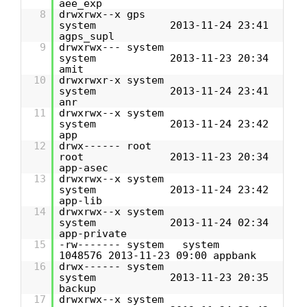
aee_exp
8
drwxrwx--x gps
system 2013-11-24 23:41
agps_supl
9
drwxrwx--- system
system 2013-11-23 20:34
amit
10
drwxrwxr-x system
system 2013-11-24 23:41
anr
11
drwxrwx--x system
system 2013-11-24 23:42
app
12
drwx------ root
root 2013-11-23 20:34
app-asec
13
drwxrwx--x system
system 2013-11-24 23:42
app-lib
14
drwxrwx--x system
system 2013-11-24 02:34
app-private
15
-rw------- system system
1048576 2013-11-23 09:00 appbank
16
drwx------ system
system 2013-11-23 20:35
backup
17
drwxrwx--x system