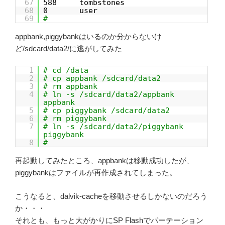
67
588 tombstones
68
0 user
69
#
appbank,piggybankはいるのか分からないけ
ど/sdcard/data2/に逃がしてみた
1
# cd /data
2
# cp appbank /sdcard/data2
3
# rm appbank
4
# ln -s /sdcard/data2/appbank
appbank
5
# cp piggybank /sdcard/data2
6
# rm piggybank
7
# ln -s /sdcard/data2/piggybank
piggybank
8
#
再起動してみたところ、appbankは移動成功したが、
piggybankはファイルが再作成されてしまった。
こうなると、dalvik-cacheを移動させるしかないのだろう
か・・・
それとも、もっと大がかりにSP Flashでパーテーション