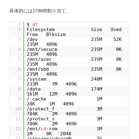
具体的には174MB割り当て。
1
$
df
2
Filesystem Size Used
Free Blksize
3
/dev 235M 52K
235M 4096
4
/mnt/secure 235M 0K
235M 4096
5
/mnt/asec 235M 0K
235M 4096
6
/mnt/obb 235M 0K
235M 4096
7
/system 240M
233M 7M 4096
8
/data 174M
161M 12M 4096
9
/.cache 1M
28K 1M 4096
10
/protect_f 3M
784K 2M 4096
11
/protect_s 3M
780K 2M 4096
12
/mnt/
cd
-rom 1M
1M 0K 2048
13
/storage/sdcard0 7G