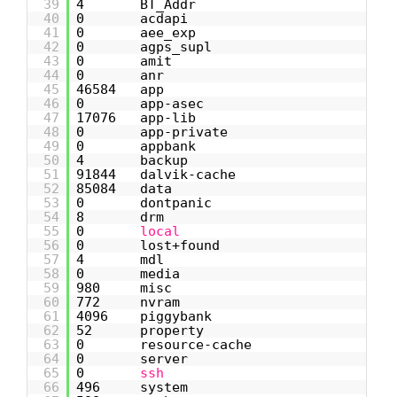
39
4 BT_Addr
40
0 acdapi
41
0 aee_exp
42
0 agps_supl
43
0 amit
44
0 anr
45
46584 app
46
0 app-asec
47
17076 app-lib
48
0 app-private
49
0 appbank
50
4 backup
51
91844 dalvik-cache
52
85084 data
53
0 dontpanic
54
8 drm
55
0
local
56
0 lost+found
57
4 mdl
58
0 media
59
980 misc
60
772 nvram
61
4096 piggybank
62
52 property
63
0 resource-cache
64
0 server
65
0
ssh
66
496 system