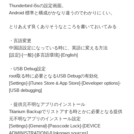
Thunderbird i5sの設定画面。
Android 標準と構成がかなり違うのでわかりにくい。
とりあえず良くありそうなところを書いておいてみる
・言語変更
中国語設定になっている時に、英語に変える方法
[設定]-[一般]-[多言語環境]-[English]
・USB Debug設定
root取る時に必要となるUSB Debugの有効化
[Settings]-[iTunes Store & App Store]-[Developer options]-
[USB debugging]
・提供元不明なアプリのインストール
Titanium Backupでリストアする時とかに必要となる提供
元不明なアプリのインストール設定
[Settings]-[General]-[Passcode Lock]-[DEVICE
ADMINISTRATION]-[Unknown sources]