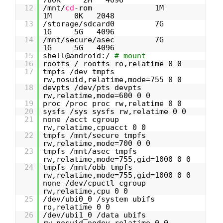
780K 2M 4096
12
/mnt/
cd
-rom 1M
1M 0K 2048
13
/storage/sdcard0 7G
1G 5G 4096
14
/mnt/secure/asec 7G
1G 5G 4096
15
shell@android:/
# mount
16
rootfs / rootfs ro,relatime 0 0
17
tmpfs /dev tmpfs
rw,nosuid,relatime,mode=755 0 0
18
devpts /dev/pts devpts
rw,relatime,mode=600 0 0
19
proc /proc proc rw,relatime 0 0
20
sysfs /sys sysfs rw,relatime 0 0
21
none /acct cgroup
rw,relatime,cpuacct 0 0
22
tmpfs /mnt/secure tmpfs
rw,relatime,mode=700 0 0
23
tmpfs /mnt/asec tmpfs
rw,relatime,mode=755,gid=1000 0 0
24
tmpfs /mnt/obb tmpfs
rw,relatime,mode=755,gid=1000 0 0
none /dev/cpuctl cgroup
rw,relatime,cpu 0 0
25
/dev/ubi0_0 /system ubifs
ro,relatime 0 0
26
/dev/ubi1_0 /data ubifs