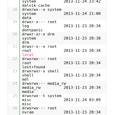
system 2013-11-24 23:42
dalvik-cache
18
drwxrwx--x system
system 2013-11-24 21:00
data
19
drwxr-x--- root
log 2013-11-23 20:34
dontpanic
20
drwxr-xr-x drm
system 2013-11-23 20:38
drm
21
drwxr-x--x root
root 2013-11-23 20:34
local
22
drwxrwx--- root
root 2013-11-23 20:34
lost+found
23
drwxrwxr-x shell
shell 2013-11-23 20:34
mdl
24
drwxrwx--- media_rw
media_rw 2013-11-23 20:34
media
25
drwxrwx--t system
misc 2013-11-24 03:09
misc
26
drwxrwx--- root
nvram 2013-11-23 20:34