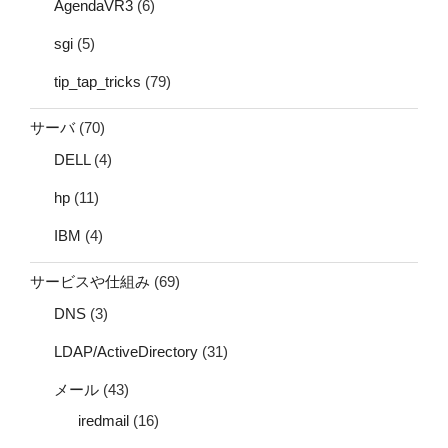
AgendaVR3
(6)
sgi
(5)
tip_tap_tricks
(79)
サーバ
(70)
DELL
(4)
hp
(11)
IBM
(4)
サービスや仕組み
(69)
DNS
(3)
LDAP/ActiveDirectory
(31)
メール
(43)
iredmail
(16)