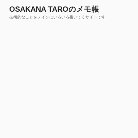
コ
OSAKANA TAROのメモ帳
ン
技術的なことをメインにいろいろ書いてくサイトです
テ
ン
ツ
へ
ス
キ
ッ
プ