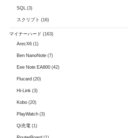
SQL
(3)
スクリプト
(16)
マイナーハード
(163)
ArecX6
(1)
Ben NanoNote
(7)
Eee Note EA800
(42)
Flucard
(20)
Hi-Link
(3)
Kobo
(20)
PlayWatch
(3)
Qi充電
(1)
RouterBoard
(1)