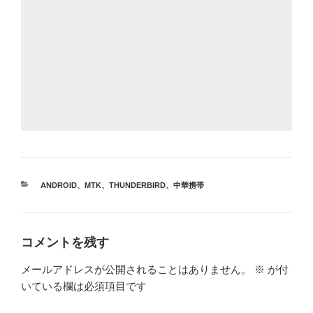
カ
ANDROID
、
MTK
、
THUNDERBIRD
、
中華携帯
テ
ゴ
リ
ー
コメントを残す
メールアドレスが公開されることはありません。
※
が付
いている欄は必須項目です