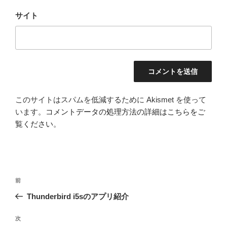
サイト
このサイトはスパムを低減するために Akismet を使って
います。
コメントデータの処理方法の詳細はこちらをご
覧ください
。
投
前
前
稿
の
Thunderbird i5sのアプリ紹介
ナ
投
ビ
稿
次
次