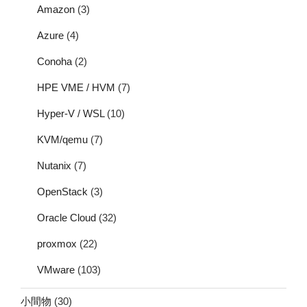
Amazon
(3)
Azure
(4)
Conoha
(2)
HPE VME / HVM
(7)
Hyper-V / WSL
(10)
KVM/qemu
(7)
Nutanix
(7)
OpenStack
(3)
Oracle Cloud
(32)
proxmox
(22)
VMware
(103)
小間物
(30)