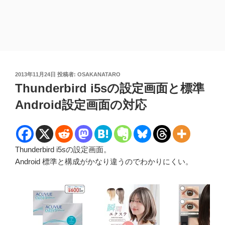
投
2013年11月24日
投稿者:
OSAKANATARO
稿
Thunderbird i5sの設定画面と標準
日:
Android設定画面の対応
Thunderbird i5sの設定画面。
Android 標準と構成がかなり違うのでわかりにくい。