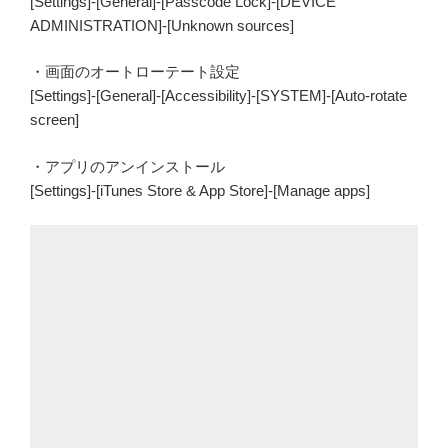
[Settings]-[General]-[Passcode Lock]-[DEVICE
ADMINISTRATION]-[Unknown sources]
・画面のオートローテート設定
[Settings]-[General]-[Accessibility]-[SYSTEM]-[Auto-rotate
screen]
・アプリのアンインストール
[Settings]-[iTunes Store & App Store]-[Manage apps]