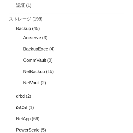
認証
(1)
ストレージ
(198)
Backup
(45)
Arcserve
(3)
BackupExec
(4)
CommVault
(9)
NetBackup
(19)
NetVault
(2)
drbd
(2)
iSCSI
(1)
NetApp
(66)
PowerScale
(5)