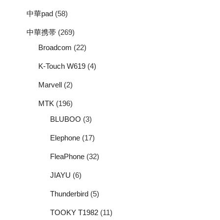
中華pad
(58)
中華携帯
(269)
Broadcom
(22)
K-Touch W619
(4)
Marvell
(2)
MTK
(196)
BLUBOO
(3)
Elephone
(17)
FleaPhone
(32)
JIAYU
(6)
Thunderbird
(5)
TOOKY T1982
(11)