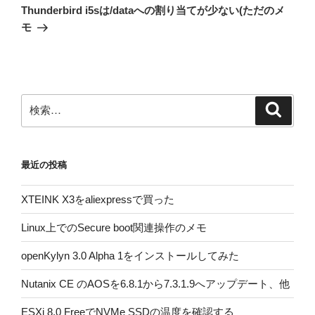
ゲ
の
Thunderbird i5sは/dataへの割り当てが少ない(ただのメ
投
ー
モ
稿
シ
ョ
ン
検
検
索
索:
最近の投稿
XTEINK X3をaliexpressで買った
Linux上でのSecure boot関連操作のメモ
openKylyn 3.0 Alpha 1をインストールしてみた
Nutanix CE のAOSを6.8.1から7.3.1.9へアップデート、他
ESXi 8.0 FreeでNVMe SSDの温度を確認する