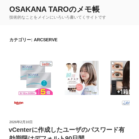
コ
OSAKANA TAROのメモ帳
ン
技術的なことをメインにいろいろ書いてくサイトです
テ
ン
ツ
カテゴリー:
ARCSERVE
へ
ス
キ
ッ
プ
投
2026年2月10日
稿
vCenterに作成したユーザのパスワード有
日:
効期限はデフォルト90日間