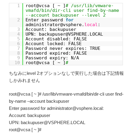
1
root@vcsa [ ~ ]
# /usr/lib/vmware-
vmafd/bin/dir-cli user find-by-name
--account backupuser --level 2
2
Enter password
for
administrator@vsphere.
local
:
3
Account: backupuser
4
UPN: backupuser@VSPHERE.LOCAL
5
Account disabled: FALSE
6
Account locked: FALSE
7
Password never expires: TRUE
8
Password expired: FALSE
9
Password expiry: N/A
10
root@vcsa [ ~ ]
#
ちなみにlevel 2オプションなしで実行した場合は下記情報
しかみれません
root@vcsa [ ~ ]# /usr/lib/vmware-vmafd/bin/dir-cli user find-
by-name –account backupuser
Enter password for administrator@vsphere.local:
Account: backupuser
UPN: backupuser@VSPHERE.LOCAL
root@vcsa [ ~ ]#