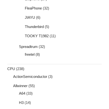
FleaPhone
(32)
JIAYU
(6)
Thunderbird
(5)
TOOKY T1982
(11)
Spreadtrum
(32)
freetel
(8)
CPU
(238)
ActionSemiconductor
(3)
Allwinner
(55)
A64
(33)
H3
(14)