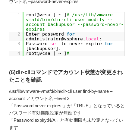
ウント名 –password-never-expires
1
root@vcsa [ ~ ]
# /usr/lib/vmware-
vmafd/bin/dir-cli user modify --
account backupuser --password-never-
expires
2
Enter password
for
administrator@vsphere.
local
:
3
Password
set
to never expire
for
[backupuser].
4
root@vcsa [ ~ ]
#
(5)dir-cliコマンドでアカウント状態が変更され
たことを確認
/usr/lib/vmware-vmafd/bin/dir-cli user find-by-name –
account アカウント名 –level 2
「Password never expires:」が「TRUE」となっていると
パスワード有効期限設定が無効です
「Password expiry:N/A」と有効期限も未設定となってい
ます