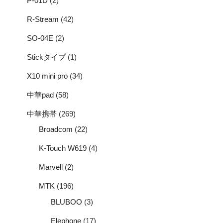
P-01D
(2)
R-Stream
(42)
SO-04E
(2)
Stickタイプ
(1)
X10 mini pro
(34)
中華pad
(58)
中華携帯
(269)
Broadcom
(22)
K-Touch W619
(4)
Marvell
(2)
MTK
(196)
BLUBOO
(3)
Elephone
(17)