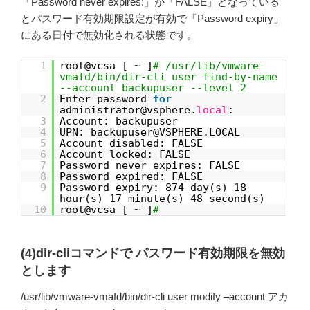
「Password never expires:」が「FALSE」となっている
とパスワード有効期限設定が有効で「Password expiry」
にある日付で無効化される状態です。
1
root@vcsa [ ~ ]
# /usr/lib/vmware-
vmafd/bin/dir-cli user find-by-name
--account backupuser --level 2
2
Enter password
for
administrator@vsphere.
local
:
3
Account: backupuser
4
UPN: backupuser@VSPHERE.LOCAL
5
Account disabled: FALSE
6
Account locked: FALSE
7
Password never expires: FALSE
8
Password expired: FALSE
9
Password expiry: 874 day(s) 18
hour(s) 17 minute(s) 48 second(s)
10
root@vcsa [ ~ ]
#
(4)dir-cliコマンドで パスワード有効期限を無効
とします
/usr/lib/vmware-vmafd/bin/dir-cli user modify –account アカ