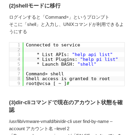
(2)shellモードに移行
ログインすると「Command>」というプロンプト
そこに「shell」と入力し、UNIXコマンドが利用できるよ
うにする
1
Connected to service
2
3
* List APIs:
"help api list"
4
* List Plugins:
"help pi list"
5
* Launch BASH:
"shell"
6
7
Command> shell
8
Shell access is granted to root
9
root@vcsa [ ~ ]
#
(3)dir-cliコマンドで現在のアカウント状態を確
認
/usr/lib/vmware-vmafd/bin/dir-cli user find-by-name –
account アカウント名 –level 2