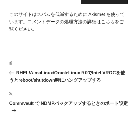
このサイトはスパムを低減するために Akismet を使って
います。
コメントデータの処理方法の詳細はこちらをご
覧ください
。
投
前
前
稿
の
RHEL/AlmaLinux/OracleLinux 9.0でIntel VROCを使
ナ
投
うとreboot/shutdown時にハングアップする
ビ
稿
ゲ
次
次
の
ー
Commvault で NDMPバックアップするときのポート設定
投
シ
稿
ョ
ン