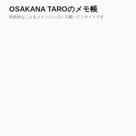
コ
OSAKANA TAROのメモ帳
ン
技術的なことをメインにいろいろ書いてくサイトです
テ
ン
ツ
へ
ス
キ
ッ
プ