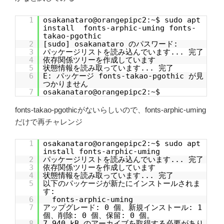
1
osakanataro@orangepipc2:~$ sudo apt
install fonts-arphic-uming fonts-
takao-pgothic
2
[sudo] osakanataro のパスワード:
3
パッケージリストを読み込んでいます... 完了
4
依存関係ツリーを作成しています
5
状態情報を読み取っています... 完了
6
E: パッケージ fonts-takao-pgothic が見
つかりません
7
osakanataro@orangepipc2:~$
fonts-takao-pgothicがないらしいので、fonts-arphic-uming
だけで再チャレンジ
1
osakanataro@orangepipc2:~$ sudo apt
install fonts-arphic-uming
2
パッケージリストを読み込んでいます... 完了
3
依存関係ツリーを作成しています
4
状態情報を読み取っています... 完了
5
以下のパッケージが新たにインストールされま
す:
6
fonts-arphic-uming
7
アップグレード: 0 個、新規インストール: 1
個、削除: 0 個、保留: 0 個。
8
7,940 kB のアーカイブを取得する必要があり