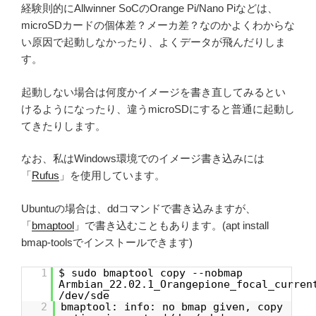
経験則的にAllwinner SoCのOrange Pi/Nano Piなどは、
microSDカードの個体差？メーカ差？なのかよくわからな
い原因で起動しなかったり、よくデータが飛んだりしま
す。
起動しない場合は何度かイメージを書き直してみるとい
けるようになったり、違うmicroSDにすると普通に起動し
てきたりします。
なお、私はWindows環境でのイメージ書き込みには
「
Rufus
」を使用しています。
Ubuntuの場合は、ddコマンドで書き込みますが、
「
bmaptool
」で書き込むこともあります。(apt install
bmap-toolsでインストールできます)
1
$ sudo bmaptool copy --nobmap
Armbian_22.02.1_Orangepione_focal_curren
/dev/sde
2
bmaptool: info: no bmap given, copy