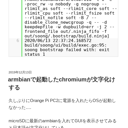
-proc_rw -u nobody -g nogroup --
rlimit_as soft --rlimit_core soft --
rlimit_cpu soft --rlimit_fsize soft
--rlimit_nofile soft -B / --
disable_clone_newcgroup -q -- -d
keepdepfile -w dupbuild=err -j 2 --
frontend_file out/.ninja_fifo -f
out/soong/.bootstrap/build.ninja]
6
2020/06/13 22:37:24.168572
build/soong/ui/build/exec.go:95:
soong bootstrap failed with: exit
status 1
投
2019年12月13日
稿
armbianで起動したchromiumが文字化け
日:
する
久しぶりにOrange Pi PC2に電源を入れたらOSが起動し
なかった….
microSDに最新のarmbianを入れてGUIを表示させてみる
と日本語が文字化けしている。