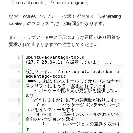
「sudo apt update」「sudo apt upgrade」
なお、locales アップデートの際に発生する「Generating
locales」のプロセスにだいぶ時間が掛かります。
また、アップデート中に下記のような質問があり回答を
要求されて止まりますので注意してください。
1
ubuntu-advantage-tools
(27.7~20.04.1) を設定しています ...
2
3
設定ファイル '/etc/logrotate.d/ubuntu-
advantage-tools'
4
==> これはインストールしてから (あなたか
スクリプトによって) 変更されています。
5
==> パッケージ配布元が更新版を提供してい
ます。
6
どうしますか? 以下の選択肢があります:
7
Y か I : パッケージメンテナのバージ
ョンをインストールする
8
N か O : 現在インストールされている
自分のバージョンを残す
9
D : 両バージョンの差異を表示す
る