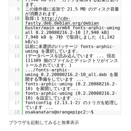
ます。
9
この操作後に追加で 21.5 MB のディスク容量
が消費されます。
10
取得:1
http://cdn-
fastly.deb.debian.org/debian
buster/main arm64 fonts-arphic-uming
all 0.2.20080216.2-10 [7,940 kB]
11
7,940 kB を 7秒 で取得しました (1,142
kB/s)
12
以前に未選択のパッケージ fonts-arphic-
uming を選択しています。
13
(データベースを読み込んでいます ... 現在
111309 個のファイルとディレクトリがインス
トールされています。)
14
.../fonts-arphic-
uming_0.2.20080216.2-10_all.deb を展
開する準備をしています ...
15
fonts-arphic-uming (0.2.20080216.2-
10) を展開しています...
16
fonts-arphic-uming (0.2.20080216.2-
10) を設定しています ...
17
fontconfig (2.13.1-2) のトリガを処理し
ています ...
18
osakanataro@orangepipc2:~$
ブラウザを起動してみると無事表示