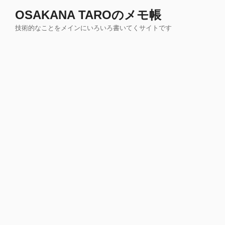
コ
OSAKANA TAROのメモ帳
ン
技術的なことをメインにいろいろ書いてくサイトです
テ
ン
ツ
へ
ス
キ
ッ
プ