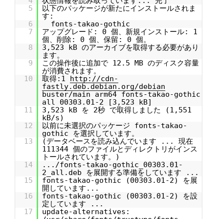
4
状態情報を読み取っています... 完了
5
以下のパッケージが新たにインストールされま
す:
6
fonts-takao-gothic
7
アップグレード: 0 個、新規インストール: 1
個、削除: 0 個、保留: 0 個。
8
3,523 kB のアーカイブを取得する必要があり
ます。
9
この操作後に追加で 12.5 MB のディスク容量
が消費されます。
10
取得:1
http://cdn-
fastly.deb.debian.org/debian
buster/main arm64 fonts-takao-gothic
all 00303.01-2 [3,523 kB]
11
3,523 kB を 2秒 で取得しました (1,551
kB/s)
12
以前に未選択のパッケージ fonts-takao-
gothic を選択しています。
13
(データベースを読み込んでいます ... 現在
111344 個のファイルとディレクトリがインス
トールされています。)
14
.../fonts-takao-gothic_00303.01-
2_all.deb を展開する準備をしています ...
15
fonts-takao-gothic (00303.01-2) を展
開しています...
16
fonts-takao-gothic (00303.01-2) を設
定しています ...
17
update-alternatives: