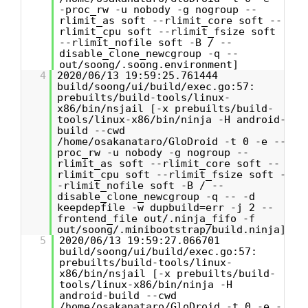
-proc_rw -u nobody -g nogroup --
rlimit_as soft --rlimit_core soft --
rlimit_cpu soft --rlimit_fsize soft
--rlimit_nofile soft -B / --
disable_clone_newcgroup -q --
out/soong/.soong.environment]
4
2020/06/13 19:59:25.761444
build/soong/ui/build/exec.go:57:
prebuilts/build-tools/linux-
x86/bin/nsjail [-x prebuilts/build-
tools/linux-x86/bin/ninja -H android-
build --cwd
/home/osakanataro/GloDroid -t 0 -e --
proc_rw -u nobody -g nogroup --
rlimit_as soft --rlimit_core soft --
rlimit_cpu soft --rlimit_fsize soft -
-rlimit_nofile soft -B / --
disable_clone_newcgroup -q -- -d
keepdepfile -w dupbuild=err -j 2 --
frontend_file out/.ninja_fifo -f
out/soong/.minibootstrap/build.ninja]
5
2020/06/13 19:59:27.066701
build/soong/ui/build/exec.go:57:
prebuilts/build-tools/linux-
x86/bin/nsjail [-x prebuilts/build-
tools/linux-x86/bin/ninja -H
android-build --cwd
/home/osakanataro/GloDroid -t 0 -e -