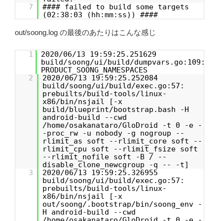
7
#### failed to build some targets
(02:38:03 (hh:mm:ss)) ####
out/soong.log の最後のあたりはこんな感じ
1
2020/06/13 19:59:25.251629
build/soong/ui/build/dumpvars.go:109:
PRODUCT_SOONG_NAMESPACES
2
2020/06/13 19:59:25.252084
build/soong/ui/build/exec.go:57:
prebuilts/build-tools/linux-
x86/bin/nsjail [-x
build/blueprint/bootstrap.bash -H
android-build --cwd
/home/osakanataro/GloDroid -t 0 -e -
-proc_rw -u nobody -g nogroup --
rlimit_as soft --rlimit_core soft --
rlimit_cpu soft --rlimit_fsize soft
--rlimit_nofile soft -B / --
disable_clone_newcgroup -q -- -t]
3
2020/06/13 19:59:25.326955
build/soong/ui/build/exec.go:57:
prebuilts/build-tools/linux-
x86/bin/nsjail [-x
out/soong/.bootstrap/bin/soong_env -
H android-build --cwd
/home/osakanataro/GloDroid -t 0 -e -