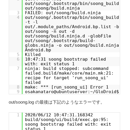
out/soong/.bootstrap/bin/soong_build
out/soong/build.ninja
3
FAILED: out/soong/build.ninja
4
out/soong/.bootstrap/bin/soong_build
-t -l
out/.module_paths/Android.bp.list -b
out/soong -n out -d
out/soong/build.ninja.d -globFile
out/soong/.bootstrap/build-
globs.ninja -o out/soong/build.ninja
Android.bp
5
Killed
6
10:47:31 soong bootstrap failed
with: exit status 1
7
ninja: build stopped: subcommand
failed.build/make/core/main.mk:21:
recipe for target 'run_soong_ui'
failed
8
make: *** [run_soong_ui] Error 1
9
osakanataro@ubuntuserver:~/GloDroid$
out/soong.log の最後は下記のようなエラーです。
1
2020/06/12 10:47:31.168342
build/soong/ui/build/exec.go:95:
soong bootstrap failed with: exit
status 1