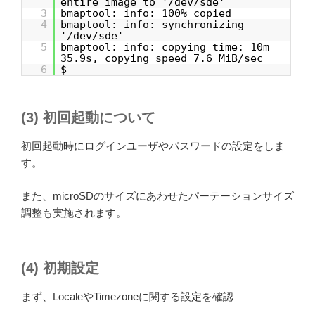
entire image to '/dev/sde'
3
bmaptool: info: 100% copied
4
bmaptool: info: synchronizing
'/dev/sde'
5
bmaptool: info: copying time: 10m
35.9s, copying speed 7.6 MiB/sec
6
$
(3) 初回起動について
初回起動時にログインユーザやパスワードの設定をしま
す。
また、microSDのサイズにあわせたパーテーションサイズ
調整も実施されます。
(4) 初期設定
まず、LocaleやTimezoneに関する設定を確認