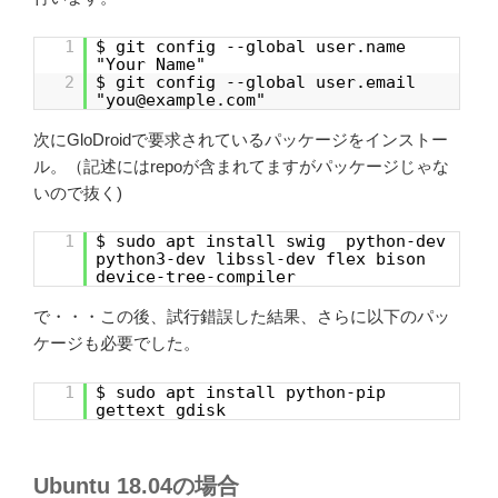
1
$ git config --global user.name
"Your Name"
2
$ git config --global user.email
"you@example.com"
次にGloDroidで要求されているパッケージをインストー
ル。（記述にはrepoが含まれてますがパッケージじゃな
いので抜く)
1
$ sudo apt install swig python-dev
python3-dev libssl-dev flex bison
device-tree-compiler
で・・・この後、試行錯誤した結果、さらに以下のパッ
ケージも必要でした。
1
$ sudo apt install python-pip
gettext gdisk
Ubuntu 18.04の場合