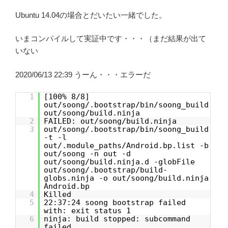
Ubuntu 14.04の場合とだいたい一緒でした。
いまコンパイルして実証中です・・・（まだ結果が出て
いない
2020/06/13 22:39 うーん・・・エラーだ
1
[100% 8/8]
out/soong/.bootstrap/bin/soong_build
out/soong/build.ninja
2
FAILED: out/soong/build.ninja
3
out/soong/.bootstrap/bin/soong_build
-t -l
out/.module_paths/Android.bp.list -b
out/soong -n out -d
out/soong/build.ninja.d -globFile
out/soong/.bootstrap/build-
globs.ninja -o out/soong/build.ninja
Android.bp
4
Killed
5
22:37:24 soong bootstrap failed
with: exit status 1
6
ninja: build stopped: subcommand
failed.