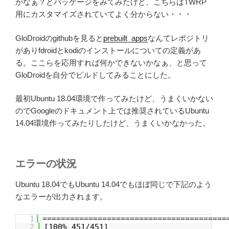
かなぁ？とパッケージをみてみたけど、こちらはTWRP
用にカスタマイズされていてよく分からない・・・
GloDroidのgithubを見ると
prebuilt_apps
なんてレポジトリ
がありfdroidとkodiのインストールについての定義があ
る。ここらを応用すれば何かできないかなぁ、と思って
GloDroidを自分でビルドしてみることにした。
最初Ubuntu 18.04環境で作ってみたけど、うまくいかない
のでGoogleのドキュメント上では推奨されているUbuntu
14.04環境作ってみたりしたけど、うまくいかなかった。
エラーの状況
Ubuntu 18.04でもUbuntu 14.04でもほぼ同じで下記のよう
なエラーが出力されます。
1
========================================
2
[100% 451/451]