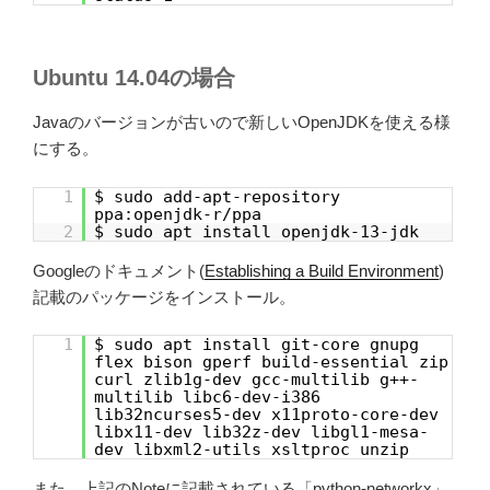
Ubuntu 14.04の場合
Javaのバージョンが古いので新しいOpenJDKを使える様
にする。
1
$ sudo add-apt-repository
ppa:openjdk-r/ppa
2
$ sudo apt install openjdk-13-jdk
Googleのドキュメント(
Establishing a Build Environment
)
記載のパッケージをインストール。
1
$ sudo apt install git-core gnupg
flex bison gperf build-essential zip
curl zlib1g-dev gcc-multilib g++-
multilib libc6-dev-i386
lib32ncurses5-dev x11proto-core-dev
libx11-dev lib32z-dev libgl1-mesa-
dev libxml2-utils xsltproc unzip
また、上記のNoteに記載されている「python-networkx」