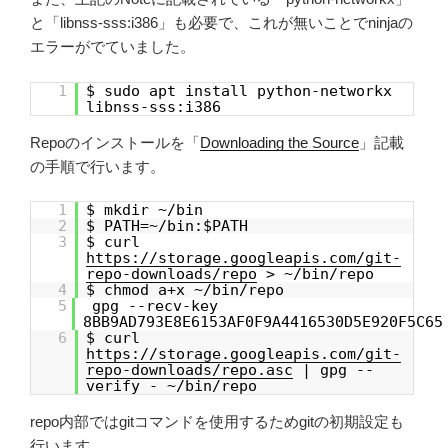
と「libnss-sss:i386」も必要で、これが無いことでninjaの
エラーがでていました。
1
$ sudo apt install python-networkx
libnss-sss:i386
Repoのインストールを「
Downloading the Source
」記載
の手順で行います。
1
$ mkdir ~/bin
2
$ PATH=~/bin:$PATH
3
$ curl
https://storage.googleapis.com/git-
repo-downloads/repo
> ~/bin/repo
4
$ chmod a+x ~/bin/repo
5
gpg --recv-key
8BB9AD793E8E6153AF0F9A4416530D5E920F5C65
6
$ curl
https://storage.googleapis.com/git-
repo-downloads/repo.asc
| gpg --
verify - ~/bin/repo
repo内部ではgitコマンドを使用するためgitの初期設定も
行います。