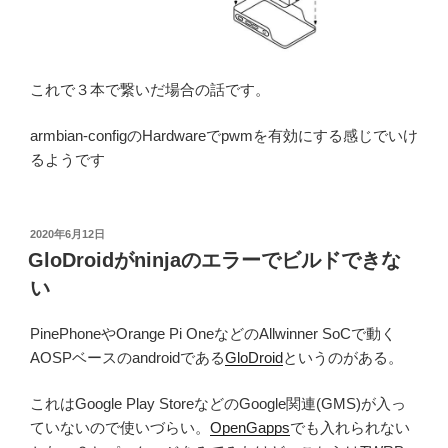
これで３本で繋いだ場合の話です。
armbian-configのHardwareでpwmを有効にする感じでいけ
るようです
投
2020年6月12日
稿
GloDroidがninjaのエラーでビルドできな
日:
い
PinePhoneやOrange Pi OneなどのAllwinner SoCで動く
AOSPベースのandroidである
GloDroid
というのがある。
これはGoogle Play StoreなどのGoogle関連(GMS)が入っ
ていないので使いづらい。
OpenGapps
でも入れられない