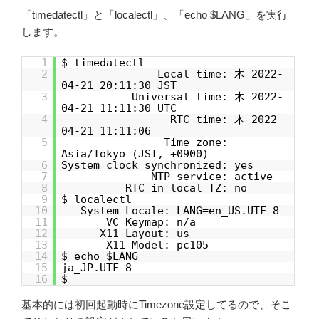
「timedatectl」と「localectl」、「echo $LANG」を実行
します。
1
$ timedatectl
2
Local time: 木 2022-
04-21 20:11:30 JST
3
Universal time: 木 2022-
04-21 11:11:30 UTC
4
RTC time: 木 2022-
04-21 11:11:06
5
Time zone:
Asia/Tokyo (JST, +0900)
6
System clock synchronized: yes
7
NTP service: active
8
RTC in local TZ: no
9
$ localectl
10
System Locale: LANG=en_US.UTF-8
11
VC Keymap: n/a
12
X11 Layout: us
13
X11 Model: pc105
14
$ echo $LANG
15
ja_JP.UTF-8
16
$
基本的には初回起動時にTimezone設定してるので、そこ