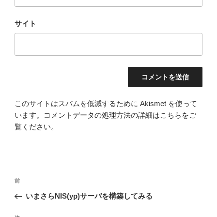
サイト
このサイトはスパムを低減するために Akismet を使って
います。
コメントデータの処理方法の詳細はこちらをご
覧ください
。
投
前
前
稿
の
いまさらNIS(yp)サーバを構築してみる
ナ
投
ビ
稿