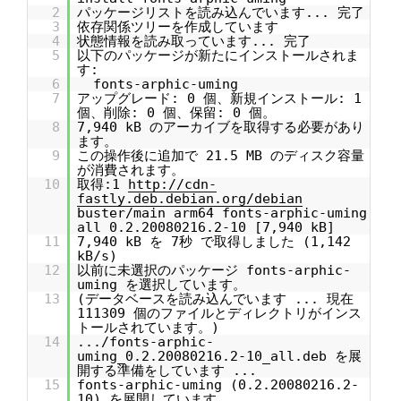
2
パッケージリストを読み込んでいます... 完了
3
依存関係ツリーを作成しています
4
状態情報を読み取っています... 完了
5
以下のパッケージが新たにインストールされま
す:
6
fonts-arphic-uming
7
アップグレード: 0 個、新規インストール: 1
個、削除: 0 個、保留: 0 個。
8
7,940 kB のアーカイブを取得する必要があり
ます。
9
この操作後に追加で 21.5 MB のディスク容量
が消費されます。
10
取得:1
http://cdn-
fastly.deb.debian.org/debian
buster/main arm64 fonts-arphic-uming
all 0.2.20080216.2-10 [7,940 kB]
11
7,940 kB を 7秒 で取得しました (1,142
kB/s)
12
以前に未選択のパッケージ fonts-arphic-
uming を選択しています。
13
(データベースを読み込んでいます ... 現在
111309 個のファイルとディレクトリがインス
トールされています。)
14
.../fonts-arphic-
uming_0.2.20080216.2-10_all.deb を展
開する準備をしています ...
15
fonts-arphic-uming (0.2.20080216.2-
10) を展開しています...