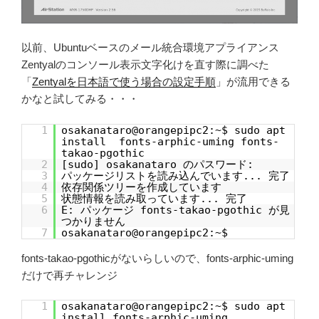
以前、Ubuntuベースのメール統合環境アプライアンス
Zentyalのコンソール表示文字化けを直す際に調べた
「
Zentyalを日本語で使う場合の設定手順
」が流用できる
かなと試してみる・・・
1
osakanataro@orangepipc2:~$ sudo apt
install fonts-arphic-uming fonts-
takao-pgothic
2
[sudo] osakanataro のパスワード:
3
パッケージリストを読み込んでいます... 完了
4
依存関係ツリーを作成しています
5
状態情報を読み取っています... 完了
6
E: パッケージ fonts-takao-pgothic が見
つかりません
7
osakanataro@orangepipc2:~$
fonts-takao-pgothicがないらしいので、fonts-arphic-uming
だけで再チャレンジ
1
osakanataro@orangepipc2:~$ sudo apt
install fonts-arphic-uming