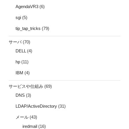
AgendaVR3
(6)
sgi
(5)
tip_tap_tricks
(79)
サーバ
(70)
DELL
(4)
hp
(11)
IBM
(4)
サービスや仕組み
(69)
DNS
(3)
LDAP/ActiveDirectory
(31)
メール
(43)
iredmail
(16)