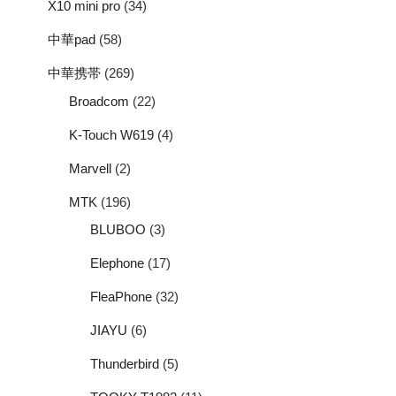
X10 mini pro
(34)
中華pad
(58)
中華携帯
(269)
Broadcom
(22)
K-Touch W619
(4)
Marvell
(2)
MTK
(196)
BLUBOO
(3)
Elephone
(17)
FleaPhone
(32)
JIAYU
(6)
Thunderbird
(5)