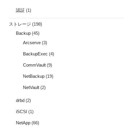
認証
(1)
ストレージ
(198)
Backup
(45)
Arcserve
(3)
BackupExec
(4)
CommVault
(9)
NetBackup
(19)
NetVault
(2)
drbd
(2)
iSCSI
(1)
NetApp
(66)