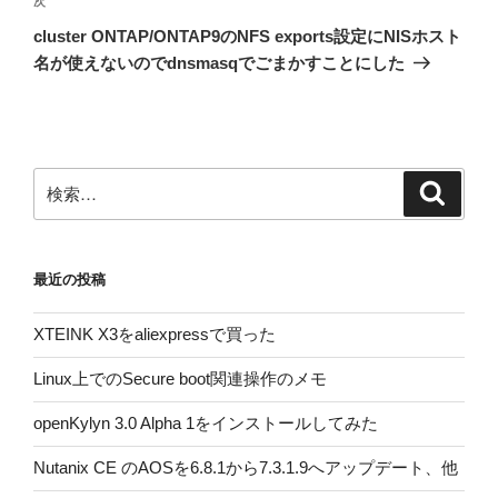
次
次
ゲ
の
cluster ONTAP/ONTAP9のNFS exports設定にNISホスト
投
ー
名が使えないのでdnsmasqでごまかすことにした
稿
シ
ョ
ン
検
検
索
索:
最近の投稿
XTEINK X3をaliexpressで買った
Linux上でのSecure boot関連操作のメモ
openKylyn 3.0 Alpha 1をインストールしてみた
Nutanix CE のAOSを6.8.1から7.3.1.9へアップデート、他