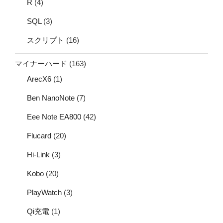
R
(4)
SQL
(3)
スクリプト
(16)
マイナーハード
(163)
ArecX6
(1)
Ben NanoNote
(7)
Eee Note EA800
(42)
Flucard
(20)
Hi-Link
(3)
Kobo
(20)
PlayWatch
(3)
Qi充電
(1)