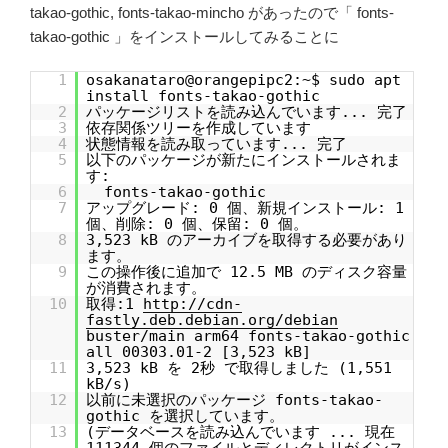
takao-gothic, fonts-takao-mincho があったので「 fonts-
takao-gothic 」をインストールしてみることに
1
osakanataro@orangepipc2:~$ sudo apt
install fonts-takao-gothic
2
パッケージリストを読み込んでいます... 完了
3
依存関係ツリーを作成しています
4
状態情報を読み取っています... 完了
5
以下のパッケージが新たにインストールされま
す:
6
fonts-takao-gothic
7
アップグレード: 0 個、新規インストール: 1
個、削除: 0 個、保留: 0 個。
8
3,523 kB のアーカイブを取得する必要があり
ます。
9
この操作後に追加で 12.5 MB のディスク容量
が消費されます。
10
取得:1
http://cdn-
fastly.deb.debian.org/debian
buster/main arm64 fonts-takao-gothic
all 00303.01-2 [3,523 kB]
11
3,523 kB を 2秒 で取得しました (1,551
kB/s)
12
以前に未選択のパッケージ fonts-takao-
gothic を選択しています。
13
(データベースを読み込んでいます ... 現在