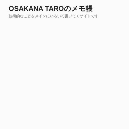
コ
OSAKANA TAROのメモ帳
ン
技術的なことをメインにいろいろ書いてくサイトです
テ
ン
ツ
へ
ス
キ
ッ
プ