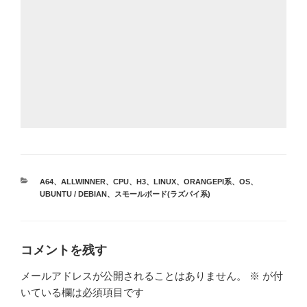
カ
A64
、
ALLWINNER
、
CPU
、
H3
、
LINUX
、
ORANGEPI系
、
OS
、
テ
UBUNTU / DEBIAN
、
スモールボード(ラズパイ系)
ゴ
リ
ー
コメントを残す
メールアドレスが公開されることはありません。
※
が付
いている欄は必須項目です