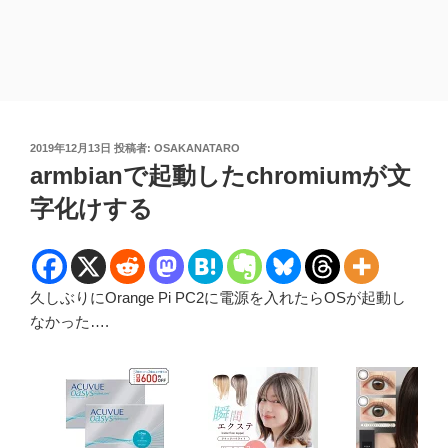
投
2019年12月13日
投稿者:
OSAKANATARO
稿
armbianで起動したchromiumが文
日:
字化けする
久しぶりにOrange Pi PC2に電源を入れたらOSが起動し
なかった….