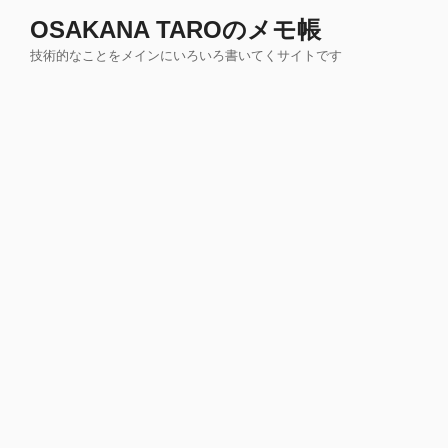
コ
OSAKANA TAROのメモ帳
ン
技術的なことをメインにいろいろ書いてくサイトです
テ
ン
ツ
へ
ス
キ
ッ
プ