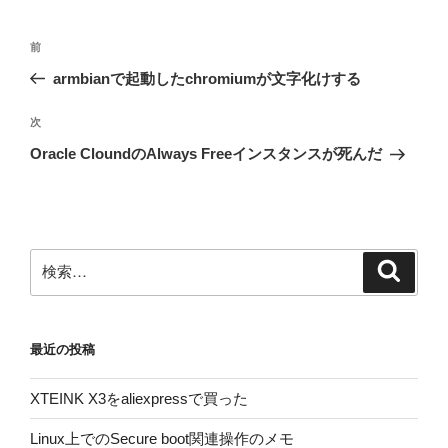
投
前
前
稿
の
armbianで起動したchromiumが文字化けする
ナ
投
ビ
稿
次
次
ゲ
の
Oracle CloundのAlways Freeインスタンスが死んだ
投
ー
稿
シ
ョ
ン
検
検
索
索:
最近の投稿
XTEINK X3をaliexpressで買った
Linux上でのSecure boot関連操作のメモ