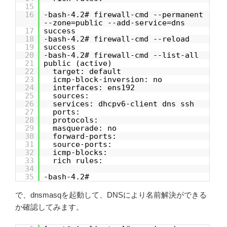
15
16
-bash-4.2# firewall-cmd --permanent
--zone=public --add-service=dns
17
success
18
-bash-4.2# firewall-cmd --reload
19
success
20
-bash-4.2# firewall-cmd --list-all
21
public (active)
22
target: default
23
icmp-block-inversion: no
24
interfaces: ens192
25
sources:
26
services: dhcpv6-client dns ssh
27
ports:
28
protocols:
29
masquerade: no
30
forward-ports:
31
source-ports:
32
icmp-blocks:
33
rich rules:
34
35
-bash-4.2#
で、dnsmasqを起動して、DNSにより名前解決ができる
か確認してみます。