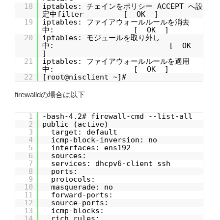
18
iptables: チェインをポリシー ACCEPT へ設
定中filter [ OK ]
19
iptables: ファイアウォールルールを消去
中: [ OK ]
20
iptables: モジュールを取り外し
中: [ OK
]
21
iptables: ファイアウォールルールを適用
中: [ OK ]
22
[root@nisclient ~]#
firewalldの場合は以下
1
-bash-4.2# firewall-cmd --list-all
2
public (active)
3
target: default
4
icmp-block-inversion: no
5
interfaces: ens192
6
sources:
7
services: dhcpv6-client ssh
8
ports:
9
protocols:
10
masquerade: no
11
forward-ports:
12
source-ports:
13
icmp-blocks:
14
rich rules: