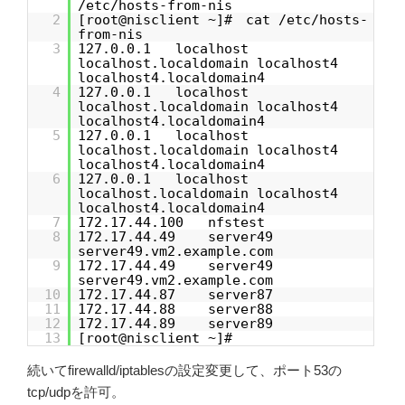
/etc/hosts-from-nis
2
[root@nisclient ~]# cat /etc/hosts-
from-nis
3
127.0.0.1 localhost
localhost.localdomain localhost4
localhost4.localdomain4
4
127.0.0.1 localhost
localhost.localdomain localhost4
localhost4.localdomain4
5
127.0.0.1 localhost
localhost.localdomain localhost4
localhost4.localdomain4
6
127.0.0.1 localhost
localhost.localdomain localhost4
localhost4.localdomain4
7
172.17.44.100 nfstest
8
172.17.44.49 server49
server49.vm2.example.com
9
172.17.44.49 server49
server49.vm2.example.com
10
172.17.44.87 server87
11
172.17.44.88 server88
12
172.17.44.89 server89
13
[root@nisclient ~]#
続いてfirewalld/iptablesの設定変更して、ポート53の
tcp/udpを許可。