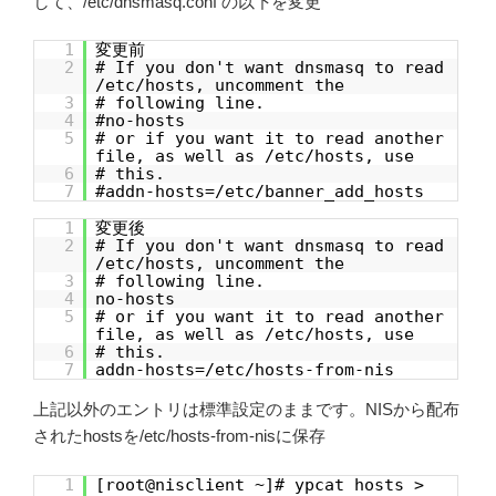
して、/etc/dnsmasq.conf の以下を変更
1
変更前
2
# If you don't want dnsmasq to read
/etc/hosts, uncomment the
3
# following line.
4
#no-hosts
5
# or if you want it to read another
file, as well as /etc/hosts, use
6
# this.
7
#addn-hosts=/etc/banner_add_hosts
1
変更後
2
# If you don't want dnsmasq to read
/etc/hosts, uncomment the
3
# following line.
4
no-hosts
5
# or if you want it to read another
file, as well as /etc/hosts, use
6
# this.
7
addn-hosts=/etc/hosts-from-nis
上記以外のエントリは標準設定のままです。NISから配布
されたhostsを/etc/hosts-from-nisに保存
1
[root@nisclient ~]# ypcat hosts >