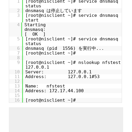
1
[root@nisclient ~]# service dnsmasq
status
2
dnsmasq は停止しています
3
[root@nisclient ~]# service dnsmasq
start
4
Starting
dnsmas
[ OK ]
5
[root@nisclient ~]# service dnsmasq
status
6
dnsmasq (pid 1556) を実行中...
7
[root@nisclient ~]#
8
9
[root@nisclient ~]# nslookup nfstest
127.0.0.1
10
Server: 127.0.0.1
11
Address: 127.0.0.1#53
12
13
Name: nfstest
14
Address: 172.17.44.100
15
16
[root@nisclient ~]#