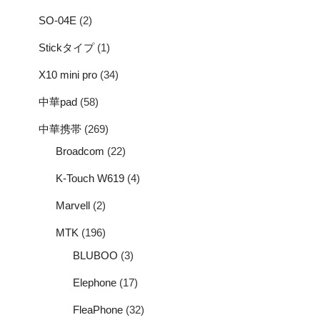
SO-04E
(2)
Stickタイプ
(1)
X10 mini pro
(34)
中華pad
(58)
中華携帯
(269)
Broadcom
(22)
K-Touch W619
(4)
Marvell
(2)
MTK
(196)
BLUBOO
(3)
Elephone
(17)
FleaPhone
(32)