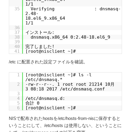
1/1
35
Verifying : dnsmasq-
2.48-
18.el6_9.x86_64
1/1
36
37
インストール:
38
dnsmasq.x86_64 0:2.48-18.el6_9
39
40
完了しました!
41
[root@nisclient ~]#
/etc に配置された設定ファイルを確認。
1
[root@nisclient ~]# ls -l
/etc/dnsmasq.*
2
-rw-r--r--. 1 root root 21214 10月
3 08:18 2017 /etc/dnsmasq.conf
3
4
/etc/dnsmasq.d:
5
合計 0
6
[root@nisclient ~]#
NISで配布されたhostsを/etc/hosts-from-nisに保存すると
いうことにして、/etc/hosts は使用しない、ということに