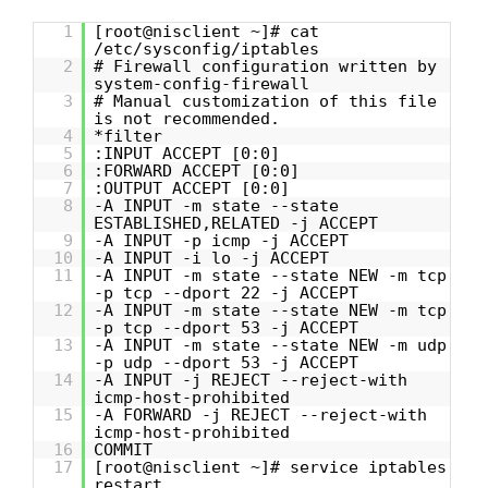
1
[root@nisclient ~]# cat
/etc/sysconfig/iptables
2
# Firewall configuration written by
system-config-firewall
3
# Manual customization of this file
is not recommended.
4
*filter
5
:INPUT ACCEPT [0:0]
6
:FORWARD ACCEPT [0:0]
7
:OUTPUT ACCEPT [0:0]
8
-A INPUT -m state --state
ESTABLISHED,RELATED -j ACCEPT
9
-A INPUT -p icmp -j ACCEPT
10
-A INPUT -i lo -j ACCEPT
11
-A INPUT -m state --state NEW -m tcp
-p tcp --dport 22 -j ACCEPT
12
-A INPUT -m state --state NEW -m tcp
-p tcp --dport 53 -j ACCEPT
13
-A INPUT -m state --state NEW -m udp
-p udp --dport 53 -j ACCEPT
14
-A INPUT -j REJECT --reject-with
icmp-host-prohibited
15
-A FORWARD -j REJECT --reject-with
icmp-host-prohibited
16
COMMIT
17
[root@nisclient ~]# service iptables
restart