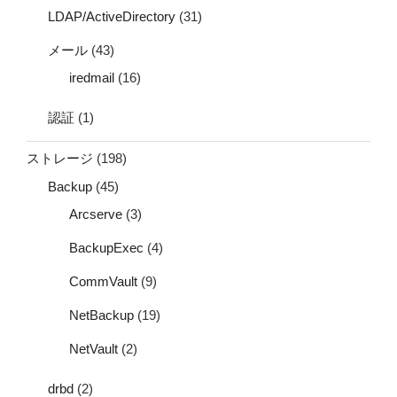
LDAP/ActiveDirectory
(31)
メール
(43)
iredmail
(16)
認証
(1)
ストレージ
(198)
Backup
(45)
Arcserve
(3)
BackupExec
(4)
CommVault
(9)
NetBackup
(19)
NetVault
(2)
drbd
(2)