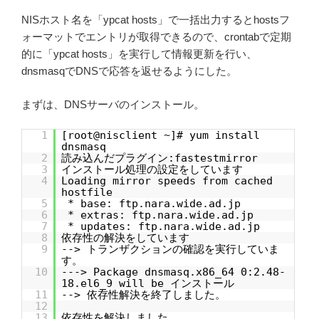
NISホスト名を「ypcat hosts」で一括出力するとhostsフ
ォーマットでエントリが取得できるので、crontabで定期
的に「ypcat hosts」を実行して情報更新を行い、
dnsmasqでDNSで応答を返せるようにした。
まずは、DNSサーバのインストール。
1
[root@nisclient ~]# yum install
dnsmasq
2
読み込んだプラグイン:fastestmirror
3
インストール処理の設定をしています
4
Loading mirror speeds from cached
hostfile
5
* base: ftp.nara.wide.ad.jp
6
* extras: ftp.nara.wide.ad.jp
7
* updates: ftp.nara.wide.ad.jp
8
依存性の解決をしています
9
--> トランザクションの確認を実行していま
す。
10
---> Package dnsmasq.x86_64 0:2.48-
18.el6_9 will be インストール
11
--> 依存性解決を終了しました。
12
13
依存性を解決しました