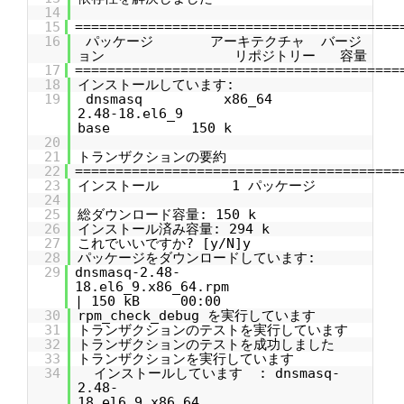
14
15
========================================
16
パッケージ アーキテクチャ バージ
ョン リポジトリー 容量
17
========================================
18
インストールしています:
19
dnsmasq x86_64
2.48-18.el6_9
base 150 k
20
21
トランザクションの要約
22
========================================
23
インストール 1 パッケージ
24
25
総ダウンロード容量: 150 k
26
インストール済み容量: 294 k
27
これでいいですか? [y/N]y
28
パッケージをダウンロードしています:
29
dnsmasq-2.48-
18.el6_9.x86_64.r
| 150 kB 00:00
30
rpm_check_debug を実行しています
31
トランザクションのテストを実行しています
32
トランザクションのテストを成功しました
33
トランザクションを実行しています
34
インストールしています : dnsmasq-
2.48-
18.el6_9.x86_64