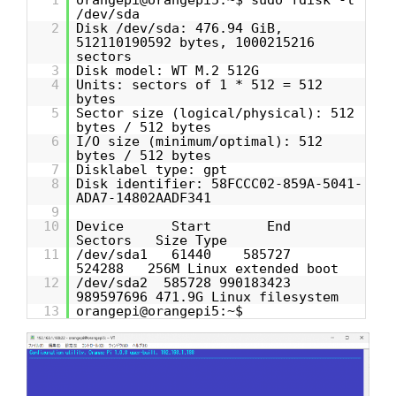
/dev/sda
2
Disk /dev/sda: 476.94 GiB,
512110190592 bytes, 1000215216
sectors
3
Disk model: WT M.2 512G
4
Units: sectors of 1 * 512 = 512
bytes
5
Sector size (logical/physical): 512
bytes / 512 bytes
6
I/O size (minimum/optimal): 512
bytes / 512 bytes
7
Disklabel type: gpt
8
Disk identifier: 58FCCC02-859A-5041-
ADA7-14802AADF341
9
10
Device Start End
Sectors Size Type
11
/dev/sda1 61440 585727
524288 256M Linux extended boot
12
/dev/sda2 585728 990183423
989597696 471.9G Linux filesystem
13
orangepi@orangepi5:~$