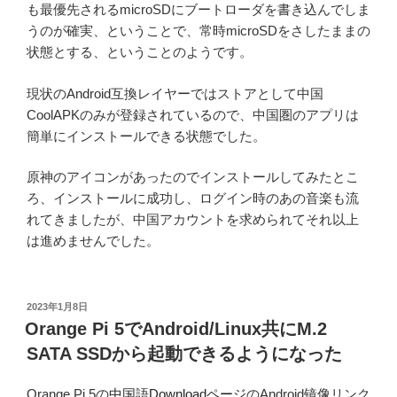
も最優先されるmicroSDにブートローダを書き込んでしま
うのが確実、ということで、常時microSDをさしたままの
状態とする、ということのようです。
現状のAndroid互換レイヤーではストアとして中国
CoolAPKのみが登録されているので、中国圏のアプリは
簡単にインストールできる状態でした。
原神のアイコンがあったのでインストールしてみたとこ
ろ、インストールに成功し、ログイン時のあの音楽も流
れてきましたが、中国アカウントを求められてそれ以上
は進めませんでした。
投
2023年1月8日
稿
Orange Pi 5でAndroid/Linux共にM.2
日:
SATA SSDから起動できるようになった
Orange Pi 5の
中国語Downloadページ
のAndroid镜像リンク