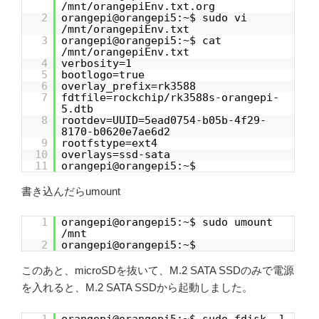
/mnt/orangepiEnv.txt.org
2
orangepi@orangepi5:~$ sudo vi
/mnt/orangepiEnv.txt
3
orangepi@orangepi5:~$ cat
/mnt/orangepiEnv.txt
4
verbosity=1
5
bootlogo=true
6
overlay_prefix=rk3588
7
fdtfile=rockchip/rk3588s-orangepi-
5.dtb
8
rootdev=UUID=5ead0754-b05b-4f29-
8170-b0620e7ae6d2
9
rootfstype=ext4
10
overlays=ssd-sata
11
orangepi@orangepi5:~$
書き込んだらumount
1
orangepi@orangepi5:~$ sudo umount
/mnt
2
orangepi@orangepi5:~$
このあと、microSDを抜いて、M.2 SATA SSDのみで電源
を入れると、M.2 SATA SSDから起動しました。
1
orangepi@orangepi5:~$ sudo fdisk -l