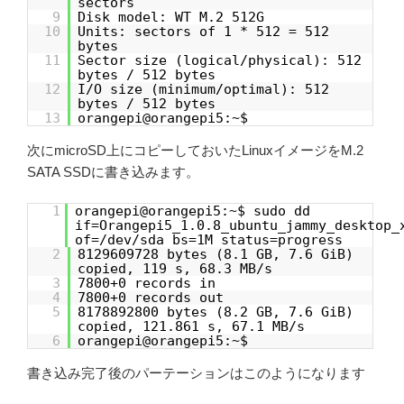
sectors
9
Disk model: WT M.2 512G
10
Units: sectors of 1 * 512 = 512
bytes
11
Sector size (logical/physical): 512
bytes / 512 bytes
12
I/O size (minimum/optimal): 512
bytes / 512 bytes
13
orangepi@orangepi5:~$
次にmicroSD上にコピーしておいたLinuxイメージをM.2
SATA SSDに書き込みます。
1
orangepi@orangepi5:~$ sudo dd
if=Orangepi5_1.0.8_ubuntu_jammy_desktop_
of=/dev/sda bs=1M status=progress
2
8129609728 bytes (8.1 GB, 7.6 GiB)
copied, 119 s, 68.3 MB/s
3
7800+0 records in
4
7800+0 records out
5
8178892800 bytes (8.2 GB, 7.6 GiB)
copied, 121.861 s, 67.1 MB/s
6
orangepi@orangepi5:~$
書き込み完了後のパーテーションはこのようになります