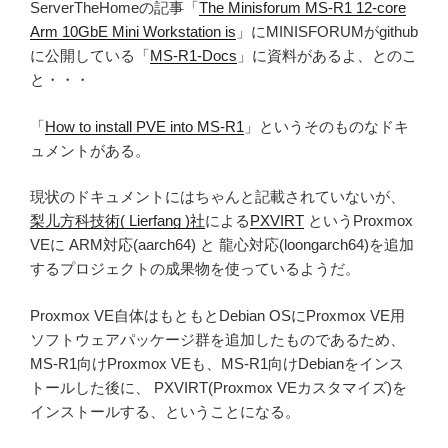
ServerTheHomeの記事「
The Minisforum MS-R1 12-core
Arm 10GbE Mini Workstation is
」にMINISFORUMがgithub
に公開している「
MS-R1-Docs
」に資料があるよ、とのこ
と・・・
「
How to install PVE into MS-R1
」というそのものなドキ
ュメントがある。
現状のドキュメントにはちゃんと記載されていないが、
梨儿方科技術( Lierfang )社
による
PXVIRT
というProxmox
VEに ARM対応(aarch64) と 龍心対応(loongarch64)を追加
するプロジェクトの成果物を使っているようだ。
Proxmox VE自体はもともとDebian OSにProxmox VE用
ソフトウェアパッケージ群を追加したものであるため、
MS-R1向けProxmox VEも、MS-R1向けDebianをインス
トールした後に、 PXVIRT(Proxmox VEカスタマイズ)を
インストールする、ということになる。