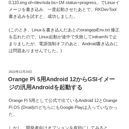
0.110.img of=/dev/sda bs=1M status=progress」でLinuxイ
メージを書き込み、一度起動させたあとで、RKDevTool
書き込みを試すと、成功しました。
(このとき、Linuxを書き込んだあとのorangepiEnv.txt 修正
を忘れたので、Linux起動が途中で失敗してinitramfsで止
まりましたが、電源強制オフのあと、Android書き込みに
は問題ありませんでした。)
投
2022年12月24日
稿
Orange Pi 5用Android 12からGSIイメー
日:
ジの汎用Androidを起動する
Orange Pi 5用として公式で出ているAndroid 12とOrange
Pi OS (Droid)のどちらにもGoogle Playは入っていなかっ
た。
しかし、開発者向けオプションを有効にしてみると、