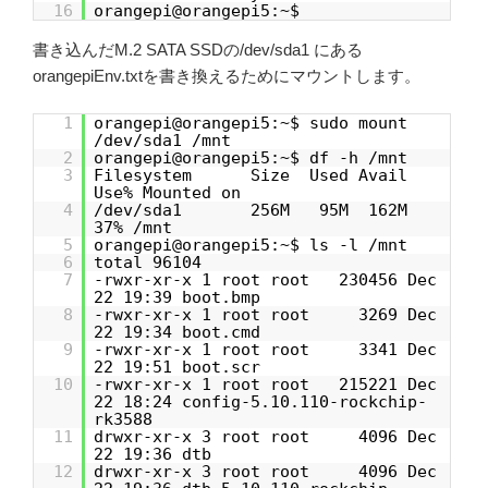
16
orangepi@orangepi5:~$
書き込んだM.2 SATA SSDの/dev/sda1 にある
orangepiEnv.txtを書き換えるためにマウントします。
1
orangepi@orangepi5:~$ sudo mount
/dev/sda1 /mnt
2
orangepi@orangepi5:~$ df -h /mnt
3
Filesystem Size Used Avail
Use% Mounted on
4
/dev/sda1 256M 95M 162M
37% /mnt
5
orangepi@orangepi5:~$ ls -l /mnt
6
total 96104
7
-rwxr-xr-x 1 root root 230456 Dec
22 19:39 boot.bmp
8
-rwxr-xr-x 1 root root 3269 Dec
22 19:34 boot.cmd
9
-rwxr-xr-x 1 root root 3341 Dec
22 19:51 boot.scr
10
-rwxr-xr-x 1 root root 215221 Dec
22 18:24 config-5.10.110-rockchip-
rk3588
11
drwxr-xr-x 3 root root 4096 Dec
22 19:36 dtb
12
drwxr-xr-x 3 root root 4096 Dec