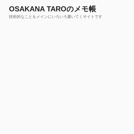
コ
OSAKANA TAROのメモ帳
ン
技術的なことをメインにいろいろ書いてくサイトです
テ
ン
ツ
へ
ス
キ
ッ
プ