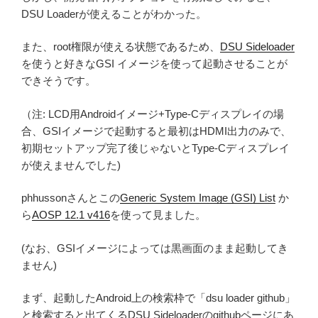
DSU Loaderが使えることがわかった。
また、root権限が使える状態であるため、
DSU Sideloader
を使うと好きなGSI イメージを使って起動させることが
できそうです。
（注: LCD用Androidイメージ+Type-Cディスプレイの場
合、GSIイメージで起動すると最初はHDMI出力のみで、
初期セットアップ完了後じゃないとType-Cディスプレイ
が使えませんでした)
phhussonさんとこの
Generic System Image (GSI) List
か
ら
AOSP 12.1 v416
を使って見ました。
(なお、GSIイメージによっては黒画面のまま起動してき
ません)
まず、起動したAndroid上の検索枠で「dsu loader github」
と検索すると出てくるDSU Sideloaderのgithubページにあ