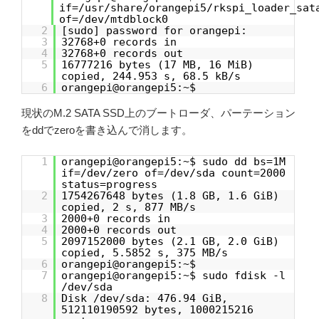
if=/usr/share/orangepi5/rkspi_loader_sat
of=/dev/mtdblock0
2
[sudo] password for orangepi:
3
32768+0 records in
4
32768+0 records out
5
16777216 bytes (17 MB, 16 MiB)
copied, 244.953 s, 68.5 kB/s
6
orangepi@orangepi5:~$
現状のM.2 SATA SSD上のブートローダ、パーテーション
をddでzeroを書き込んで消します。
1
orangepi@orangepi5:~$ sudo dd bs=1M
if=/dev/zero of=/dev/sda count=2000
status=progress
2
1754267648 bytes (1.8 GB, 1.6 GiB)
copied, 2 s, 877 MB/s
3
2000+0 records in
4
2000+0 records out
5
2097152000 bytes (2.1 GB, 2.0 GiB)
copied, 5.5852 s, 375 MB/s
6
orangepi@orangepi5:~$
7
orangepi@orangepi5:~$ sudo fdisk -l
/dev/sda
8
Disk /dev/sda: 476.94 GiB,
512110190592 bytes, 1000215216