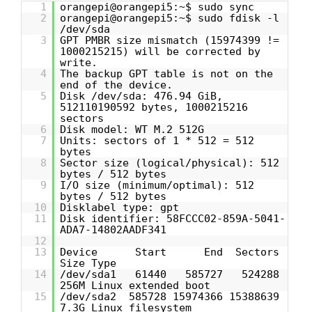
1
orangepi@orangepi5:~$ sudo sync
2
orangepi@orangepi5:~$ sudo fdisk -l
/dev/sda
3
GPT PMBR size mismatch (15974399 !=
1000215215) will be corrected by
write.
4
The backup GPT table is not on the
end of the device.
5
Disk /dev/sda: 476.94 GiB,
512110190592 bytes, 1000215216
sectors
6
Disk model: WT M.2 512G
7
Units: sectors of 1 * 512 = 512
bytes
8
Sector size (logical/physical): 512
bytes / 512 bytes
9
I/O size (minimum/optimal): 512
bytes / 512 bytes
10
Disklabel type: gpt
11
Disk identifier: 58FCCC02-859A-5041-
ADA7-14802AADF341
12
13
Device Start End Sectors
Size Type
14
/dev/sda1 61440 585727 524288
256M Linux extended boot
15
/dev/sda2 585728 15974366 15388639
7.3G Linux filesystem