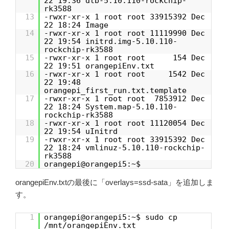
22 19:36 dtb-5.10.110-rockchip-
rk3588
13
-rwxr-xr-x 1 root root 33915392 Dec
22 18:24 Image
14
-rwxr-xr-x 1 root root 11119990 Dec
22 19:54 initrd.img-5.10.110-
rockchip-rk3588
15
-rwxr-xr-x 1 root root 154 Dec
22 19:51 orangepiEnv.txt
16
-rwxr-xr-x 1 root root 1542 Dec
22 19:48
orangepi_first_run.txt.template
17
-rwxr-xr-x 1 root root 7853912 Dec
22 18:24 System.map-5.10.110-
rockchip-rk3588
18
-rwxr-xr-x 1 root root 11120054 Dec
22 19:54 uInitrd
19
-rwxr-xr-x 1 root root 33915392 Dec
22 18:24 vmlinuz-5.10.110-rockchip-
rk3588
20
orangepi@orangepi5:~$
orangepiEnv.txtの最後に「overlays=ssd-sata」を追加しま
す。
1
orangepi@orangepi5:~$ sudo cp
/mnt/orangepiEnv.txt