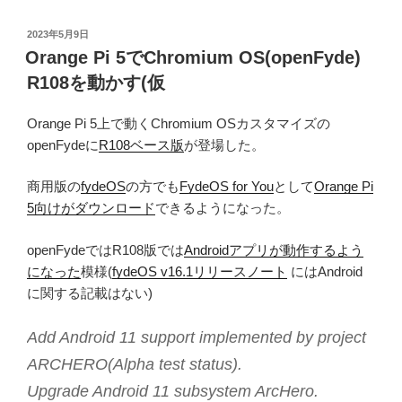
投
2023年5月9日
稿
Orange Pi 5でChromium OS(openFyde)
日:
R108を動かす(仮
Orange Pi 5上で動くChromium OSカスタマイズの
openFydeに
R108ベース版
が登場した。
商用版の
fydeOS
の方でも
FydeOS for You
として
Orange Pi
5向けがダウンロード
できるようになった。
openFydeではR108版では
Androidアプリが動作するよう
になった
模様(
fydeOS v16.1リリースノート
にはAndroid
に関する記載はない)
Add Android 11 support implemented by project
ARCHERO(Alpha test status).
Upgrade Android 11 subsystem ArcHero.