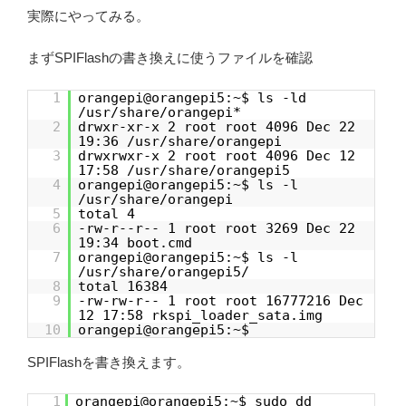
実際にやってみる。
まずSPIFlashの書き換えに使うファイルを確認
1
orangepi@orangepi5:~$ ls -ld
/usr/share/orangepi*
2
drwxr-xr-x 2 root root 4096 Dec 22
19:36 /usr/share/orangepi
3
drwxrwxr-x 2 root root 4096 Dec 12
17:58 /usr/share/orangepi5
4
orangepi@orangepi5:~$ ls -l
/usr/share/orangepi
5
total 4
6
-rw-r--r-- 1 root root 3269 Dec 22
19:34 boot.cmd
7
orangepi@orangepi5:~$ ls -l
/usr/share/orangepi5/
8
total 16384
9
-rw-rw-r-- 1 root root 16777216 Dec
12 17:58 rkspi_loader_sata.img
10
orangepi@orangepi5:~$
SPIFlashを書き換えます。
1
orangepi@orangepi5:~$ sudo dd