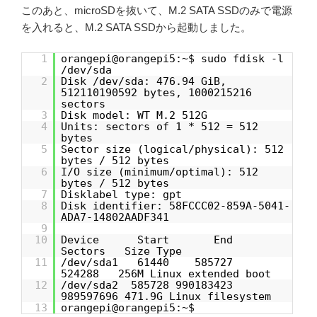
このあと、microSDを抜いて、M.2 SATA SSDのみで電源
を入れると、M.2 SATA SSDから起動しました。
1
orangepi@orangepi5:~$ sudo fdisk -l
/dev/sda
2
Disk /dev/sda: 476.94 GiB,
512110190592 bytes, 1000215216
sectors
3
Disk model: WT M.2 512G
4
Units: sectors of 1 * 512 = 512
bytes
5
Sector size (logical/physical): 512
bytes / 512 bytes
6
I/O size (minimum/optimal): 512
bytes / 512 bytes
7
Disklabel type: gpt
8
Disk identifier: 58FCCC02-859A-5041-
ADA7-14802AADF341
9
10
Device Start End
Sectors Size Type
11
/dev/sda1 61440 585727
524288 256M Linux extended boot
12
/dev/sda2 585728 990183423
989597696 471.9G Linux filesystem
13
orangepi@orangepi5:~$