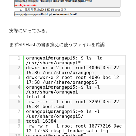
実際にやってみる。
まずSPIFlashの書き換えに使うファイルを確認
1
orangepi@orangepi5:~$ ls -ld
/usr/share/orangepi*
2
drwxr-xr-x 2 root root 4096 Dec 22
19:36 /usr/share/orangepi
3
drwxrwxr-x 2 root root 4096 Dec 12
17:58 /usr/share/orangepi5
4
orangepi@orangepi5:~$ ls -l
/usr/share/orangepi
5
total 4
6
-rw-r--r-- 1 root root 3269 Dec 22
19:34 boot.cmd
7
orangepi@orangepi5:~$ ls -l
/usr/share/orangepi5/
8
total 16384
9
-rw-rw-r-- 1 root root 16777216 Dec
12 17:58 rkspi_loader_sata.img
10
orangepi@orangepi5:~$