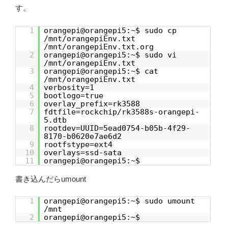
す。
1
orangepi@orangepi5:~$ sudo cp
/mnt/orangepiEnv.txt
/mnt/orangepiEnv.txt.org
2
orangepi@orangepi5:~$ sudo vi
/mnt/orangepiEnv.txt
3
orangepi@orangepi5:~$ cat
/mnt/orangepiEnv.txt
4
verbosity=1
5
bootlogo=true
6
overlay_prefix=rk3588
7
fdtfile=rockchip/rk3588s-orangepi-
5.dtb
8
rootdev=UUID=5ead0754-b05b-4f29-
8170-b0620e7ae6d2
9
rootfstype=ext4
10
overlays=ssd-sata
11
orangepi@orangepi5:~$
書き込んだらumount
1
orangepi@orangepi5:~$ sudo umount
/mnt
2
orangepi@orangepi5:~$