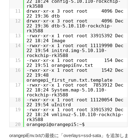
22 18:24 config-5.10.110-rockchip-
rk3588
11
drwxr-xr-x 3 root root 4096 Dec
22 19:36 dtb
12
drwxr-xr-x 3 root root 4096 Dec
22 19:36 dtb-5.10.110-rockchip-
rk3588
13
-rwxr-xr-x 1 root root 33915392 Dec
22 18:24 Image
14
-rwxr-xr-x 1 root root 11119990 Dec
22 19:54 initrd.img-5.10.110-
rockchip-rk3588
15
-rwxr-xr-x 1 root root 154 Dec
22 19:51 orangepiEnv.txt
16
-rwxr-xr-x 1 root root 1542 Dec
22 19:48
orangepi_first_run.txt.template
17
-rwxr-xr-x 1 root root 7853912 Dec
22 18:24 System.map-5.10.110-
rockchip-rk3588
18
-rwxr-xr-x 1 root root 11120054 Dec
22 19:54 uInitrd
19
-rwxr-xr-x 1 root root 33915392 Dec
22 18:24 vmlinuz-5.10.110-rockchip-
rk3588
20
orangepi@orangepi5:~$
orangepiEnv.txtの最後に「overlays=ssd-sata」を追加しま