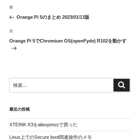
投
前
前
稿
の
Orange Pi 5のまとめ 2023/01/13版
ナ
投
ビ
稿
次
次
ゲ
の
Orange Pi 5でChromium OS(openFyde) R102を動かす
投
ー
稿
シ
ョ
ン
検
検
索
索:
最近の投稿
XTEINK X3をaliexpressで買った
Linux上でのSecure boot関連操作のメモ