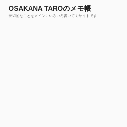
コ
OSAKANA TAROのメモ帳
ン
技術的なことをメインにいろいろ書いてくサイトです
テ
ン
ツ
へ
ス
キ
ッ
プ