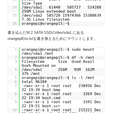
Size Type
14
/dev/sda1 61440 585727 524288
256M Linux extended boot
15
/dev/sda2 585728 15974366 15388639
7.3G Linux filesystem
16
orangepi@orangepi5:~$
書き込んだM.2 SATA SSDの/dev/sda1 にある
orangepiEnv.txtを書き換えるためにマウントします。
1
orangepi@orangepi5:~$ sudo mount
/dev/sda1 /mnt
2
orangepi@orangepi5:~$ df -h /mnt
3
Filesystem Size Used Avail
Use% Mounted on
4
/dev/sda1 256M 95M 162M
37% /mnt
5
orangepi@orangepi5:~$ ls -l /mnt
6
total 96104
7
-rwxr-xr-x 1 root root 230456 Dec
22 19:39 boot.bmp
8
-rwxr-xr-x 1 root root 3269 Dec
22 19:34 boot.cmd
9
-rwxr-xr-x 1 root root 3341 Dec
22 19:51 boot.scr
10
-rwxr-xr-x 1 root root 215221 Dec