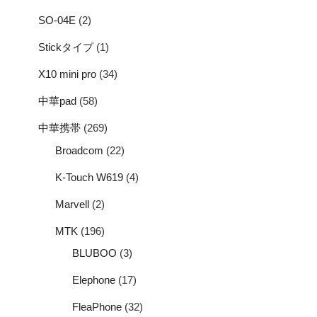
SO-04E
(2)
Stickタイプ
(1)
X10 mini pro
(34)
中華pad
(58)
中華携帯
(269)
Broadcom
(22)
K-Touch W619
(4)
Marvell
(2)
MTK
(196)
BLUBOO
(3)
Elephone
(17)
FleaPhone
(32)