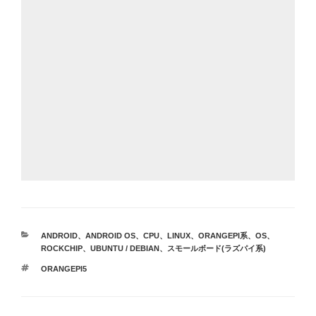
カ
ANDROID
、
ANDROID OS
、
CPU
、
LINUX
、
ORANGEPI系
、
OS
、
テ
ROCKCHIP
、
UBUNTU / DEBIAN
、
スモールボード(ラズパイ系)
ゴ
タ
ORANGEPI5
リ
グ
ー