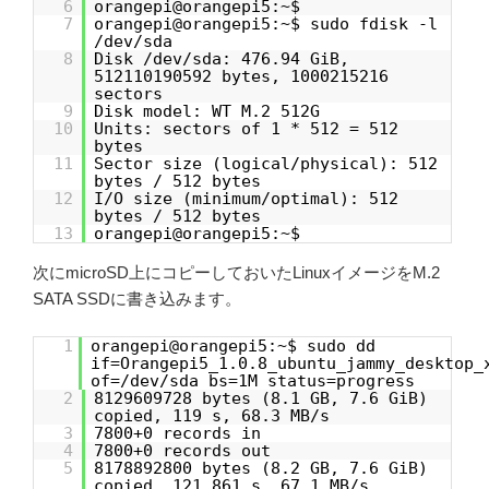
6
orangepi@orangepi5:~$
7
orangepi@orangepi5:~$ sudo fdisk -l
/dev/sda
8
Disk /dev/sda: 476.94 GiB,
512110190592 bytes, 1000215216
sectors
9
Disk model: WT M.2 512G
10
Units: sectors of 1 * 512 = 512
bytes
11
Sector size (logical/physical): 512
bytes / 512 bytes
12
I/O size (minimum/optimal): 512
bytes / 512 bytes
13
orangepi@orangepi5:~$
次にmicroSD上にコピーしておいたLinuxイメージをM.2
SATA SSDに書き込みます。
1
orangepi@orangepi5:~$ sudo dd
if=Orangepi5_1.0.8_ubuntu_jammy_desktop_
of=/dev/sda bs=1M status=progress
2
8129609728 bytes (8.1 GB, 7.6 GiB)
copied, 119 s, 68.3 MB/s
3
7800+0 records in
4
7800+0 records out
5
8178892800 bytes (8.2 GB, 7.6 GiB)
copied, 121.861 s, 67.1 MB/s