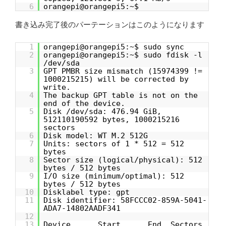
6
orangepi@orangepi5:~$
書き込み完了後のパーテーションはこのようになります
1
orangepi@orangepi5:~$ sudo sync
2
orangepi@orangepi5:~$ sudo fdisk -l
/dev/sda
3
GPT PMBR size mismatch (15974399 !=
1000215215) will be corrected by
write.
4
The backup GPT table is not on the
end of the device.
5
Disk /dev/sda: 476.94 GiB,
512110190592 bytes, 1000215216
sectors
6
Disk model: WT M.2 512G
7
Units: sectors of 1 * 512 = 512
bytes
8
Sector size (logical/physical): 512
bytes / 512 bytes
9
I/O size (minimum/optimal): 512
bytes / 512 bytes
10
Disklabel type: gpt
11
Disk identifier: 58FCCC02-859A-5041-
ADA7-14802AADF341
12
13
Device Start End Sectors