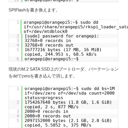
SPIFlashを書き換えます。
1
orangepi@orangepi5:~$ sudo dd
if=/usr/share/orangepi5/rkspi_loader_sat
of=/dev/mtdblock0
2
[sudo] password for orangepi:
3
32768+0 records in
4
32768+0 records out
5
16777216 bytes (17 MB, 16 MiB)
copied, 244.953 s, 68.5 kB/s
6
orangepi@orangepi5:~$
現状のM.2 SATA SSD上のブートローダ、パーテーション
をddでzeroを書き込んで消します。
1
orangepi@orangepi5:~$ sudo dd bs=1M
if=/dev/zero of=/dev/sda count=2000
status=progress
2
1754267648 bytes (1.8 GB, 1.6 GiB)
copied, 2 s, 877 MB/s
3
2000+0 records in
4
2000+0 records out
5
2097152000 bytes (2.1 GB, 2.0 GiB)
copied, 5.5852 s, 375 MB/s