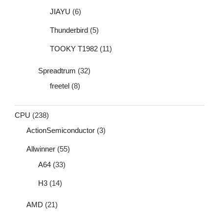
JIAYU
(6)
Thunderbird
(5)
TOOKY T1982
(11)
Spreadtrum
(32)
freetel
(8)
CPU
(238)
ActionSemiconductor
(3)
Allwinner
(55)
A64
(33)
H3
(14)
AMD
(21)