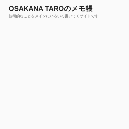
コ
OSAKANA TAROのメモ帳
ン
技術的なことをメインにいろいろ書いてくサイトです
テ
ン
ツ
へ
ス
キ
ッ
プ