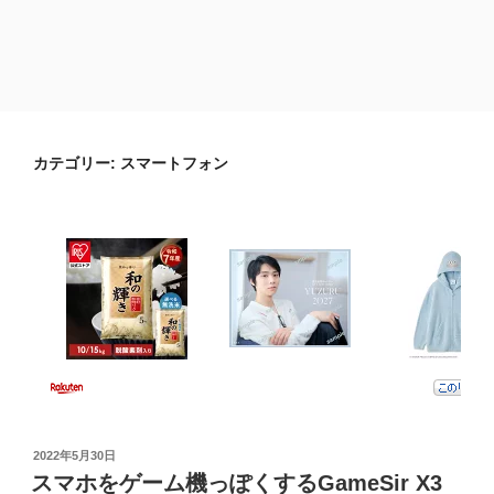
カテゴリー:
スマートフォン
投
2022年5月30日
稿
スマホをゲーム機っぽくするGameSir X3
日: