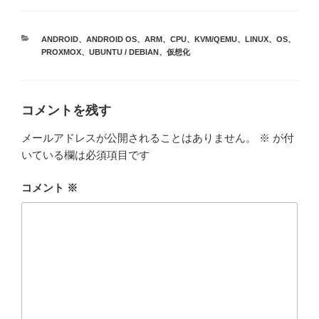
カ
ANDROID
、
ANDROID OS
、
ARM
、
CPU
、
KVM/QEMU
、
LINUX
、
OS
、
テ
PROXMOX
、
UBUNTU / DEBIAN
、
仮想化
ゴ
リ
ー
コメントを残す
メールアドレスが公開されることはありません。
※
が付
いている欄は必須項目です
コメント
※