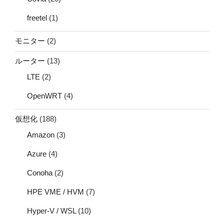
freetel
(1)
モニター
(2)
ルーター
(13)
LTE
(2)
OpenWRT
(4)
仮想化
(188)
Amazon
(3)
Azure
(4)
Conoha
(2)
HPE VME / HVM
(7)
Hyper-V / WSL
(10)