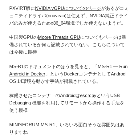
PXVIRT版に
NVIDIA vGPUについてのページ
があるがコミ
ュニティドライバ(nouveau)は使えず、NVIDIA純正ドライ
バのみが使えるためx86_64環境でしか使えないようだ。
中国製GPUの
Moore Threads GPU
についてもページは準
備されているが何も記載されていない。こちらについて
は今後に期待
MS-R1のドキュメントのほうを見ると、「
MS-R1 — Run
Android in Docker
」というDockerコンテナとしてAndrodi
OS 14環境を動かす手法が掲載されている。
稼働させたコンテナ上のAndroidは
escrcp
yというUSB
Debugging 機能を利用してリモートから操作する手法を
使う模様
MINISFORUM MS-R1、いろいろ面白そうな雰囲気はあ
りますね