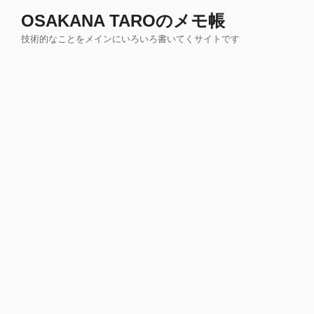
コ
OSAKANA TAROのメモ帳
ン
技術的なことをメインにいろいろ書いてくサイトです
テ
ン
ツ
へ
ス
キ
ッ
プ