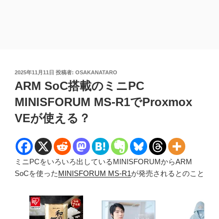
投
2025年11月11日
投稿者:
OSAKANATARO
稿
ARM SoC搭載のミニPC
日:
MINISFORUM MS-R1でProxmox
VEが使える？
ミニPCをいろいろ出しているMINISFORUMからARM
SoCを使った
MINISFORUM MS-R1
が発売されるとのこと