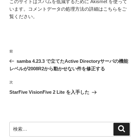
このサイトはスパムを低減するために Akismet を使って
います。
コメントデータの処理方法の詳細はこちらをご
覧ください
。
投
前
前
稿
の
samba 4.23.3 で立てたActive Directoryサーバの機能
ナ
投
レベルが2008R2から動かせない件を修正する
ビ
稿
ゲ
次
次
の
ー
StarFive VisionFive 2 Lite を入手した
投
シ
稿
ョ
ン
検
検
索
索: