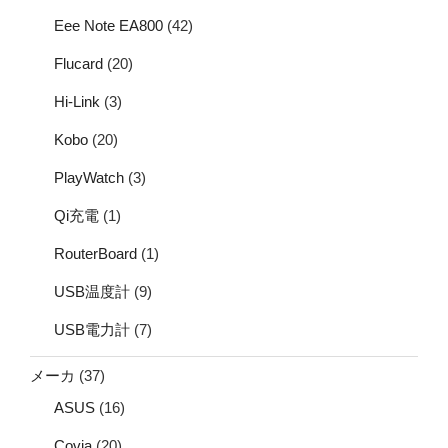
Eee Note EA800
(42)
Flucard
(20)
Hi-Link
(3)
Kobo
(20)
PlayWatch
(3)
Qi充電
(1)
RouterBoard
(1)
USB温度計
(9)
USB電力計
(7)
メーカ
(37)
ASUS
(16)
Covia
(20)