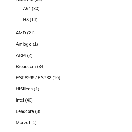
A64
(33)
H3
(14)
AMD
(21)
Amlogic
(1)
ARM
(2)
Broadcom
(34)
ESP8266 / ESP32
(10)
HiSilicon
(1)
Intel
(46)
Leadcore
(3)
Marvell
(1)