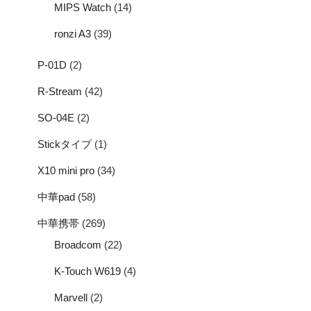
MIPS Watch
(14)
ronzi A3
(39)
P-01D
(2)
R-Stream
(42)
SO-04E
(2)
Stickタイプ
(1)
X10 mini pro
(34)
中華pad
(58)
中華携帯
(269)
Broadcom
(22)
K-Touch W619
(4)
Marvell
(2)