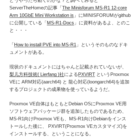
どうやったら動くのかな？と調べてみると
ServerTheHomeの記事「
The Minisforum MS-R1 12-core
Arm 10GbE Mini Workstation is
」にMINISFORUMがgithub
に公開している「
MS-R1-Docs
」に資料があるよ、とのこ
と・・・
「
How to install PVE into MS-R1
」というそのものなドキ
ュメントがある。
現状のドキュメントにはちゃんと記載されていないが、
梨儿方科技術( Lierfang )社
による
PXVIRT
というProxmox
VEに ARM対応(aarch64) と 龍心対応(loongarch64)を追加
するプロジェクトの成果物を使っているようだ。
Proxmox VE自体はもともとDebian OSにProxmox VE用
ソフトウェアパッケージ群を追加したものであるため、
MS-R1向けProxmox VEも、MS-R1向けDebianをインス
トールした後に、 PXVIRT(Proxmox VEカスタマイズ)を
インストールする、ということになる。