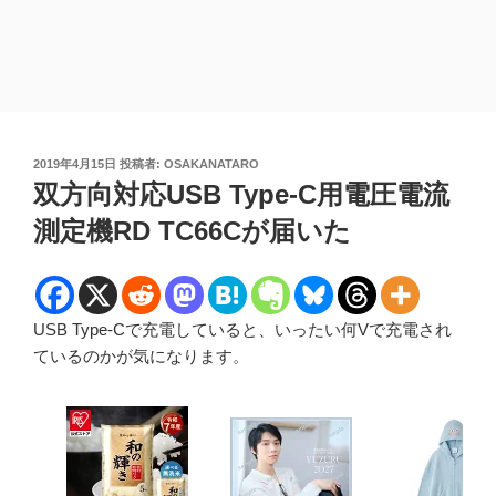
投
2019年4月15日
投稿者:
OSAKANATARO
稿
双方向対応USB Type-C用電圧電流
日:
測定機RD TC66Cが届いた
USB Type-Cで充電していると、いったい何Vで充電され
ているのかが気になります。