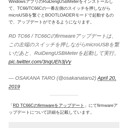
WindowsアプリのRuiDengUSBMeterをインストールし
て、TC66/TC66Cの一番左側のスイッチを押しながら
microUSBを繋ぐとBOOTLOADERモードで起動するの
で、アップデートができるようになります。
RD TC66 / TC66Cのfirmwareアップデートは、
この左端のスイッチを押しながらmicroUSBを繋
いだあと、RuiDengUSBMeterを起動して実行。
pic.twitter.com/3nqUEh3jVy
— OSAKANA TARO (@osakanataro2)
April 20,
2019
「
RD TC66Cのfirmwareをアップデート
」にてfirmwareア
ップデートについて詳細を記載しています。