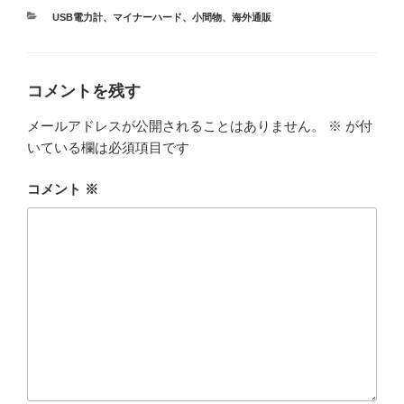
カ
USB電力計
、
マイナーハード
、
小間物
、
海外通販
テ
ゴ
リ
ー
コメントを残す
メールアドレスが公開されることはありません。
※
が付
いている欄は必須項目です
コメント
※