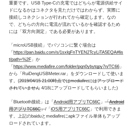
重要です。USB Type-Cの充電ではどちらが電源供給サイ
ドになるかはコネクタを見ただけではわからず、実際に
接続しコネクションが行われてから確定します。なの
で、どちらの方向に電流が流れているかを確認するため
には「双方向測定」である必要があります。
「microUSB接続」でパソコンに繋ぐ場合は
「
https://pan.baidu.com/s/1sxlqFnTYEN2TcyLiTA5EQA#lis
t/path=%2F
」か
「
https://www.mediafire.com/folder/pqn0ybytqpy7n/TC66
」
から「RuiDengUSBMeter.rar」をダウンロードして使いま
す。(
2019/04/15 21:00時点ではmediafireにはアップロード
されていません
4/18にアップロードしてもらいました)
「Bluetooth接続」は「
Android用アプリTC66C
」
「
Android
用アプリTC66C
」
/「
iOS用アプリTC66C
」で利用できま
す。上記のbaiduとmediafireにapkファイル単体もアップ
ロードされています。