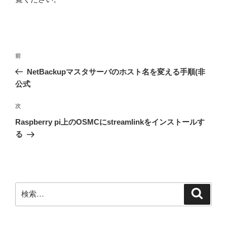
投
前
前
稿
の
NetBackupマスタサーバのホスト名を変える手順(非
ナ
投
公式
ビ
稿
ゲ
次
次
の
ー
Raspberry pi上のOSMCにstreamlinkをインストールす
投
シ
る
稿
ョ
ン
検
検
索
索: