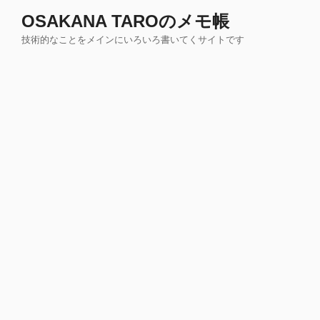
コ
OSAKANA TAROのメモ帳
ン
技術的なことをメインにいろいろ書いてくサイトです
テ
ン
ツ
へ
ス
キ
ッ
プ