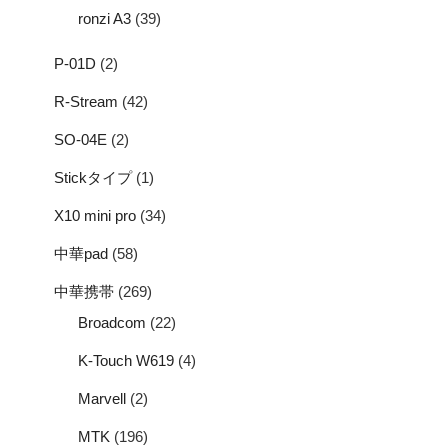
ronzi A3
(39)
P-01D
(2)
R-Stream
(42)
SO-04E
(2)
Stickタイプ
(1)
X10 mini pro
(34)
中華pad
(58)
中華携帯
(269)
Broadcom
(22)
K-Touch W619
(4)
Marvell
(2)
MTK
(196)