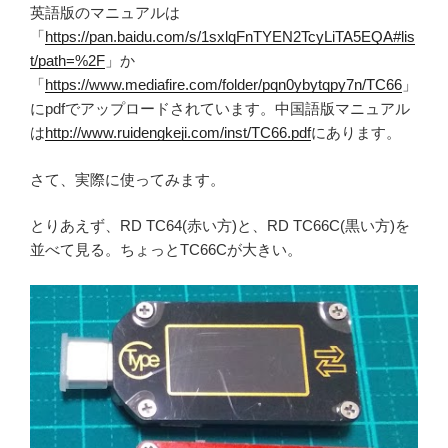
英語版のマニュアルは
「
https://pan.baidu.com/s/1sxlqFnTYEN2TcyLiTA5EQA#lis
t/path=%2F
」か
「
https://www.mediafire.com/folder/pqn0ybytqpy7n/TC66
」
にpdfでアップロードされています。中国語版マニュアル
は
http://www.ruidengkeji.com/inst/TC66.pdf
にあります。
さて、実際に使ってみます。
とりあえず、RD TC64(赤い方)と、RD TC66C(黒い方)を
並べて見る。ちょっとTC66Cが大きい。