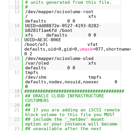
11
# units generated from this file.
12
#
13
/dev/mapper/ocivolume-root
/ xfs
defaults 0 0
14
UUID=dd88872e-0527-4193-8282-
b8281f1ae6fd /boot
xfs defaults 0 0
15
UUID=AE3C-806E
/boot/efi vfat
defaults,uid=0,gid=0,
umask
=077,shortname
0 2
16
/dev/mapper/ocivolume-oled
/var/oled xfs
defaults 0 0
17
tmpfs
/dev/shm tmpfs
defaults,nodev,nosuid,noexec 0
0
18
######################################
19
## ORACLE CLOUD INFRASTRUCTURE
CUSTOMERS
20
##
21
## If you are adding an iSCSI remote
block volume to this file you MUST
22
## include the '_netdev' mount
option or your instance will become
23
## unavailable after the next