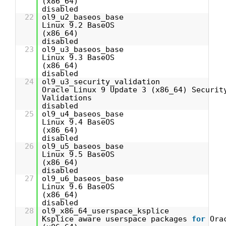
(x8
disabled
22
ol9_u2_baseo
Linux 9.2 BaseOS
(x8
disabled
23
ol9_u3_baseo
Linux 9.3 BaseOS
(x8
disabled
24
ol9_u3_securi
Oracle Linux 9 Update 3 (x86_64) Securit
Valida
disabled
25
ol9_u4_baseo
Linux 9.4 BaseOS
(x8
disabled
26
ol9_u5_baseo
Linux 9.5 BaseOS
(x8
disabled
27
ol9_u6_baseo
Linux 9.6 BaseOS
(x8
disabled
28
ol9_x86_64_use
Ksplice aware userspace packages
for
Ora