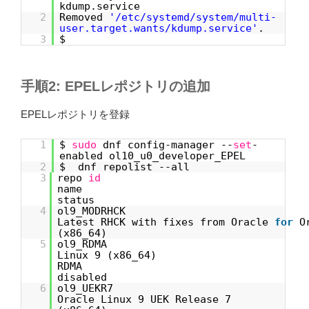
kdump.service
2
Removed
'/etc/systemd/system/multi-
user.target.wants/kdump.service'
.
3
$
手順2: EPELレポジトリの追加
EPELレポジトリを登録
1
$
sudo
dnf config-manager --
set
-
enabled ol10_u0_developer_EPEL
2
$ dnf repolist --all
3
repo
id
n
status
4
ol9_M
Latest RHCK with fixes from Oracle
for
O
(x86_64) d
5
ol9_RDM
Linux 9 (x86_64)
R
disabled
6
ol9_
Oracle Linux 9 UEK Release 7