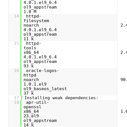
4.0.1.el9_6
ol9_appstr
1.8 M
14
httpd-
filesyste
noarch 2.4.6
4.0.1.el9_6
ol9_appstr
11 k
15
httpd-
tool
x86_64 2.4.6
4.0.1.el9_6
ol9_appstr
93 k
16
oracle-logos-
httpd
noarch 90.4
1.0.1.e
ol9_baseos_lat
37 k
17
Installing weak dependencies:
18
apr-util-
openssl
x86_64 1.6.
23.el
ol9_appstr
14 k