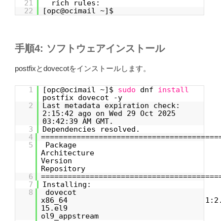
21
rich rules:
22
[opc@ocimail ~]$
手順4: ソフトウェアインストール
postfixとdovecotをインストールします。
1
[opc@ocimail ~]$
sudo
dnf
install
postfix dovecot -y
2
Last metadata expiration check:
2:15:42 ago on Wed 29 Oct 2025
03:42:39 AM GMT.
3
Dependencies resolved.
4
========================================
5
Packag
Architecture
Vers
Repository S
6
========================================
7
Installing:
8
doveco
x86_64 1:2.3.1
15.e
ol9_appstream 5