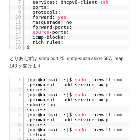
7
services: dhcpv6-client
ssh
8
ports:
9
protocols:
10
forward:
yes
11
masquerade: no
12
forward-ports:
13
source
-ports:
14
icmp-blocks:
15
rich rules:
16
$
とりあえずは smtp port 25, smtp-submission 587, imap
143 を開けます
1
[opc@ocimail ~]$
sudo
firewall-cmd -
-permanent --add-service=smtp
2
success
3
[opc@ocimail ~]$
sudo
firewall-cmd -
-permanent --add-service=smtp-
submission
4
success
5
[opc@ocimail ~]$
sudo
firewall-cmd -
-permanent --add-service=imap
6
success
7
[opc@ocimail ~]$
sudo
firewall-cmd -
-reload
8
success