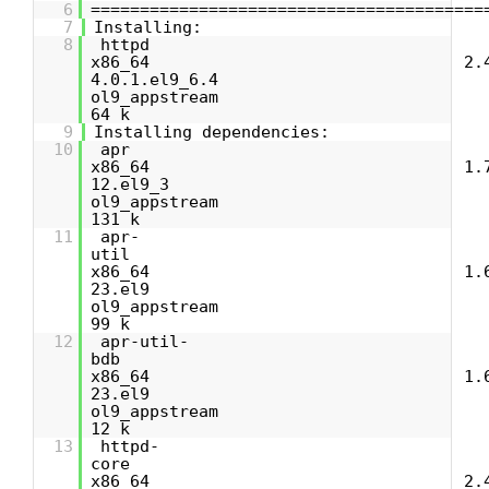
6
========================================
7
Installing:
8
http
x86_64 2.4.6
4.0.1.el9_6
ol9_appstr
64 k
9
Installing dependencies:
10
ap
x86_64 1.7.
12.el9
ol9_appstr
131 k
11
apr-
uti
x86_64 1.6.
23.el
ol9_appstr
99 k
12
apr-util-
bdb
x86_64 1.6.
23.el
ol9_appstr
12 k
13
httpd-
cor
x86_64 2.4.6