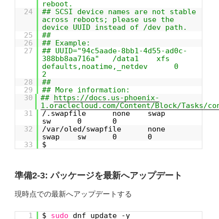
reboot.
24
## SCSI device names are not stable
across reboots; please use the
device UUID instead of /dev path.
25
##
26
## Example:
27
## UUID="94c5aade-8bb1-4d55-ad0c-
388bb8aa716a" /data1 xfs
defaults,noatime,_netdev 0
2
28
##
29
## More information:
30
##
https://docs.us-phoenix-
1.oraclecloud.com/Content/Block/Tasks/co
31
/.swapfile none swap
sw 0 0
32
/var/oled/swapfile none
swap sw 0 0
33
$
準備2-3: パッケージを最新へアップデート
現時点での最新へアップデートする
1
$
sudo
dnf update -y