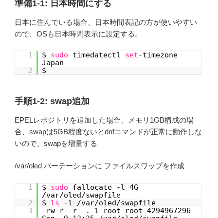
準備1-1: 日本時間にする
日本に住んでいる場合、日本時間表記の方が使いやすい
ので、OSも日本時間表示に設定する。
1
$
sudo
timedatectl
set
-timezone
Japan
2
$
手順1-2: swap追加
EPELレポジトリを追加した場合、メモリ1GB構成の場
合、swapは5GB程度ないとdnfコマンドが正常に動作しな
いので、swapを増量する
/var/oled パーテーションに ファイルスワップを作成
1
$
sudo
fallocate -l 4G
/var/oled/swapfile
2
$
ls
-l /var/oled/swapfile
3
-rw-r--r--. 1 root root 4294967296