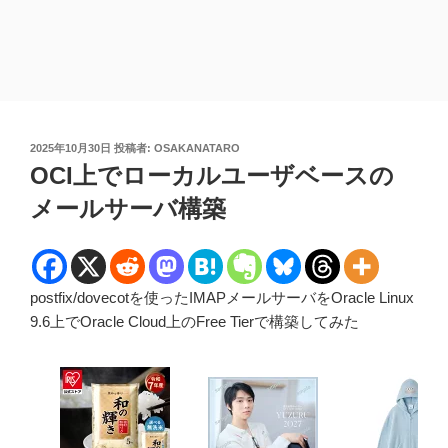
投
2025年10月30日
投稿者:
OSAKANATARO
稿
OCI上でローカルユーザベースの
日:
メールサーバ構築
postfix/dovecotを使ったIMAPメールサーバをOracle Linux
9.6上でOracle Cloud上のFree Tierで構築してみた