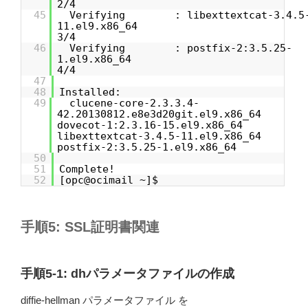
2/4
45
Verifying : libexttextcat-3.4.5
11.
3/4
46
Verifying : postfix-2:3.5.25-
1.e
4/4
47
48
Installed:
49
clucene-core-2.3.3.4-
42.20130812.e8e3d20git.el9.x86
dovecot-1:2.3.16-15.el9.x86_6
libexttextcat-3.4.5-11.el9.x86
postfix-2:3.5.25-1.el9.x86_64
50
51
Complete!
52
[opc@ocimail ~]$
手順5: SSL証明書関連
手順5-1: dhパラメータファイルの作成
diffie-hellman パラメータファイル を