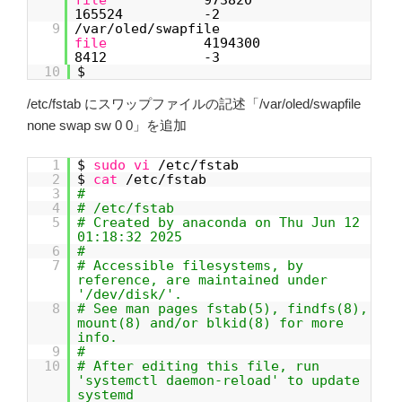
file
973820
165524 -2
9
/var/oled/swapfile
file
4194300
8412 -3
10
$
/etc/fstab にスワップファイルの記述「/var/oled/swapfile
none swap sw 0 0」を追加
1
$
sudo
vi
/etc/fstab
2
$
cat
/etc/fstab
3
#
4
# /etc/fstab
5
# Created by anaconda on Thu Jun 12
01:18:32 2025
6
#
7
# Accessible filesystems, by
reference, are maintained under
'/dev/disk/'.
8
# See man pages fstab(5), findfs(8),
mount(8) and/or blkid(8) for more
info.
9
#
10
# After editing this file, run
'systemctl daemon-reload' to update
systemd