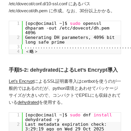
/etc/dovecot/conf.d/10-ssl.conf にあるパス
/etc/dovecot/dh.pem に作成。なお、30分以上かかる。
1
[opc@ocimail ~]$
sudo
openssl
dhparam -out /etc/dovecot/dh.pem
4096
2
Generating DH parameters, 4096 bit
long safe prime
3
........................................
4
＜略＞
手順5-2: dehydratedによるLet’s Encrypt導入
Let’s Encrypt
によるSSL証明書導入はcertbotを使うのが一
般的ではあるのだが、python環境とあわせてパッケージ
サイズが大きいので、コンパクトでEPELにも収録されて
いる
dehydrated
を使用する。
1
[opc@ocimail ~]$
sudo
dnf
install
dehydrated -y
2
Last metadata expiration check:
3:29:19 ago on Wed 29 Oct 2025