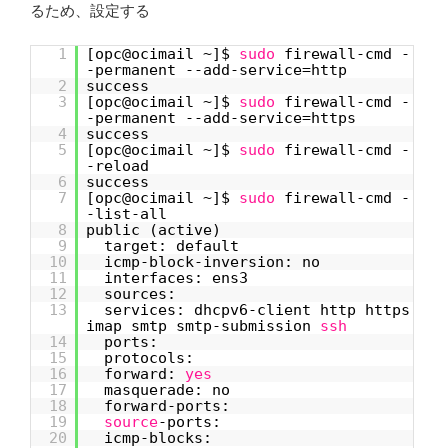
るため、設定する
1
[opc@ocimail ~]$
sudo
firewall-cmd -
-permanent --add-service=http
2
success
3
[opc@ocimail ~]$
sudo
firewall-cmd -
-permanent --add-service=https
4
success
5
[opc@ocimail ~]$
sudo
firewall-cmd -
-reload
6
success
7
[opc@ocimail ~]$
sudo
firewall-cmd -
-list-all
8
public (active)
9
target: default
10
icmp-block-inversion: no
11
interfaces: ens3
12
sources:
13
services: dhcpv6-client http https
imap smtp smtp-submission
ssh
14
ports:
15
protocols:
16
forward:
yes
17
masquerade: no
18
forward-ports:
19
source
-ports:
20
icmp-blocks: