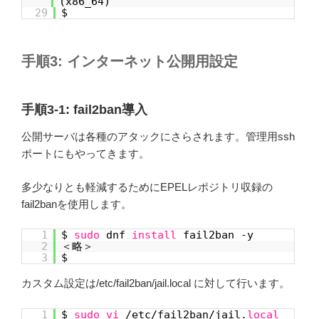
(x86_64) d
29
$
手順3: インターネット公開用設定
手順3-1: fail2ban導入
公開サーバは各種のアタックにさらされます。管理用ssh
ポートにもやってきます。
多少なりとも軽減するためにEPELレポジトリ収録の
fail2banを使用します。
1
$
sudo
dnf
install
fail2ban -y
2
＜略＞
3
$
カスタム設定は/etc/fail2ban/jail.local に対して行います。
1
$
sudo
vi
/etc/fail2ban/jail.
local