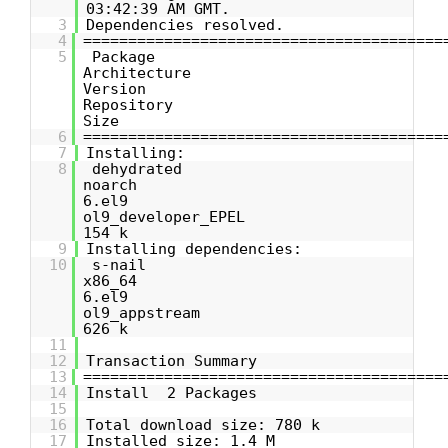
03:42:39 AM GMT.
3
Dependencies resolved.
4
========================================
5
Packag
Architectur
Versi
Reposit
Size
6
========================================
7
Installing:
8
dehydrat
noarch 0.7
6.el
ol9_developer
154 k
9
Installing dependencies:
10
s-nai
x86_64 14.9.
6.el9
ol9_appst
626 k
11
12
Transaction Summary
13
========================================
14
Install 2 Packages
15
16
Total download size: 780 k
17
Installed size: 1.4 M