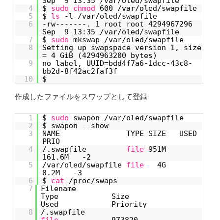
Sep 9 13:35 /var/oled/swapfile
4
$
sudo
chmod
600 /var/oled/swapfile
5
$
ls
-l /var/oled/swapfile
6
-rw-------. 1 root root 4294967296
Sep 9 13:35 /var/oled/swapfile
7
$
sudo
mkswap /var/oled/swapfile
8
Setting up swapspace version 1, size
= 4 GiB (4294963200 bytes)
9
no label, UUID=bdd4f7a6-1dcc-43c8-
bb2d-8f42ac2faf3f
10
$
作成したファイルをスワップとして登録
1
$
sudo
swapon /var/oled/swapfile
2
$ swapon --show
3
NAME TYPE SIZE USED
PRIO
4
/.swapfile
file
951M
161.6M -2
5
/var/oled/swapfile
file
4G
8.2M -3
6
$
cat
/proc/swaps
7
Filename
Type Size
Used Priority
8
/.swapfile