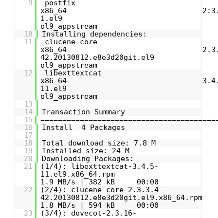
9
postfi
x86_64 2:3.5.2
1.e
ol9_appstream 1
10
Installing dependencies:
11
clucene-cor
x86_64 2.3.3.
42.20130812.e8e3d2
ol9_appstream 5
12
libexttextc
x86_64 3.4.5
11.e
ol9_appstream 3
13
14
Transaction Summary
15
========================================
16
Install 4 Packages
17
18
Total download size: 7.8 M
19
Installed size: 24 M
20
Downloading Packages:
21
(1/4): libexttextcat-3.4.5-
11.el
1.9 MB/s | 382 kB 00:00
22
(2/4): clucene-core-2.3.3.4-
42.2013081
1.8 MB/s | 594 kB 00:00
23
(3/4): dovecot-2.3.16-