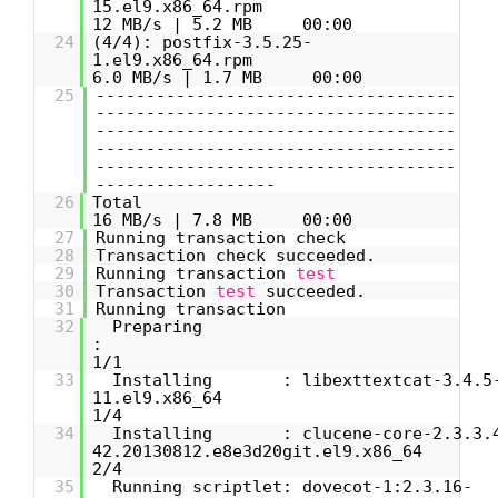
15.e
12 MB/s | 5.2 MB 00:00
24
(4/4): postfix-3.5.25-
1.el
6.0 MB/s | 1.7 MB 00:00
25
------------------------------------
------------------------------------
------------------------------------
------------------------------------
------------------------------------
------------------
26
T
16 MB/s | 7.8 MB 00:00
27
Running transaction check
28
Transaction check succeeded.
29
Running transaction
test
30
Transaction
test
succeeded.
31
Running transaction
32
Preparing
1/1
33
Installing : libexttextcat-3.4.5
11.
1/4
34
Installing : clucene-core-2.3.3.
42.20130
2/4
35
Running scriptlet: dovecot-1:2.3.16-