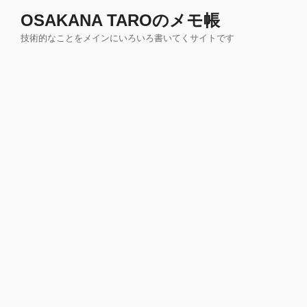
コ
OSAKANA TAROのメモ帳
ン
技術的なことをメインにいろいろ書いてくサイトです
テ
ン
ツ
へ
ス
キ
ッ
プ