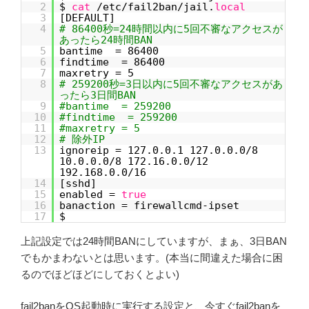
2
$
cat
/etc/fail2ban/jail.
local
3
[DEFAULT]
4
# 86400秒=24時間以内に5回不審なアクセスが
あったら24時間BAN
5
bantime = 86400
6
findtime = 86400
7
maxretry = 5
8
# 259200秒=3日以内に5回不審なアクセスがあ
ったら3日間BAN
9
#bantime = 259200
10
#findtime = 259200
11
#maxretry = 5
12
# 除外IP
13
ignoreip = 127.0.0.1 127.0.0.0/8
10.0.0.0/8 172.16.0.0/12
192.168.0.0/16
14
[sshd]
15
enabled =
true
16
banaction = firewallcmd-ipset
17
$
上記設定では24時間BANにしていますが、まぁ、3日BAN
でもかまわないとは思います。(本当に間違えた場合に困
るのでほどほどにしておくとよい)
fail2banをOS起動時に実行する設定と、今すぐfail2banを