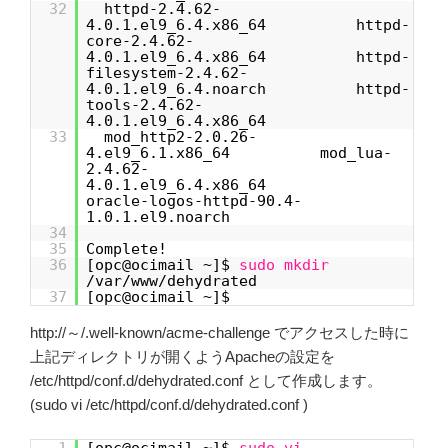
32
httpd-2.4.62-
4.0.1.el9_6.4.x86_64 httpd-
core-2.4.62-
4.0.1.el9_6.4.x86_64 httpd-
filesystem-2.4.62-
4.0.1.el9_6.4.noarch httpd-
tools-2.4.62-
4.0.1.el9_6.4.x86_64
33
mod_http2-2.0.26-
4.el9_6.1.x86_64 mod_lua-
2.4.62-
4.0.1.el9_6.4.x86_64
oracle-logos-httpd-90.4-
1.0.1.el9.noarch
34
35
Complete!
36
[opc@ocimail ~]$
sudo
mkdir
/var/www/dehydrated
37
[opc@ocimail ~]$
http://～/.well-known/acme-challenge でアクセスした時に
上記ディレクトリが開くようApacheの設定を
/etc/httpd/conf.d/dehydrated.conf として作成します。
(sudo vi /etc/httpd/conf.d/dehydrated.conf )