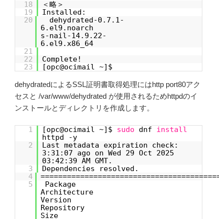
18
＜略＞
19
Installed:
20
dehydrated-0.7.1-
6.el9.
s-nail-14.9.22-
6.el9.
21
22
Complete!
23
[opc@ocimail ~]$
dehydratedによるSSL証明書取得処理にはhttp port80アク
セスと /var/www/dehydrated が使用されるためhttpdのイ
ンストールとディレクトリを作成します。
1
[opc@ocimail ~]$
sudo
dnf
install
httpd -y
2
Last metadata expiration check:
3:31:07 ago on Wed 29 Oct 2025
03:42:39 AM GMT.
3
Dependencies resolved.
4
========================================
5
Packa
Architecture
Versi
Reposito
Size