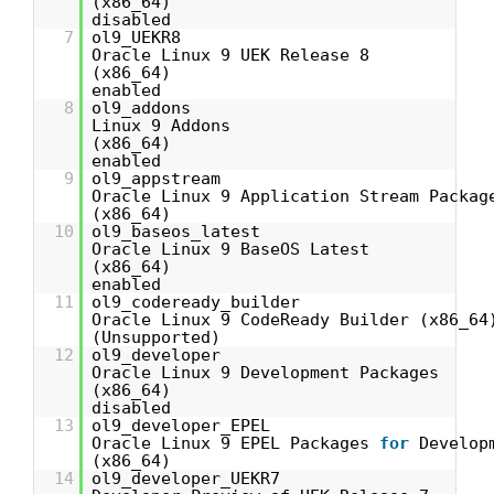
(x8
disabled
7
ol9_
Oracle Linux 9 UEK Release 8
(x8
enabled
8
ol9_addo
Linux 9 Addons
(x8
enabled
9
ol9_ap
Oracle Linux 9 Application Stream Packag
(x86_64)
10
ol9_base
Oracle Linux 9 BaseOS Latest
(x8
enabled
11
ol9_coderea
Oracle Linux 9 CodeReady Builder (x86_64
(Unsupporte
12
ol9_de
Oracle Linux 9 Development Packages
(x86
disabled
13
ol9_devel
Oracle Linux 9 EPEL Packages
for
Develop
(x86_64)
14
ol9_develo