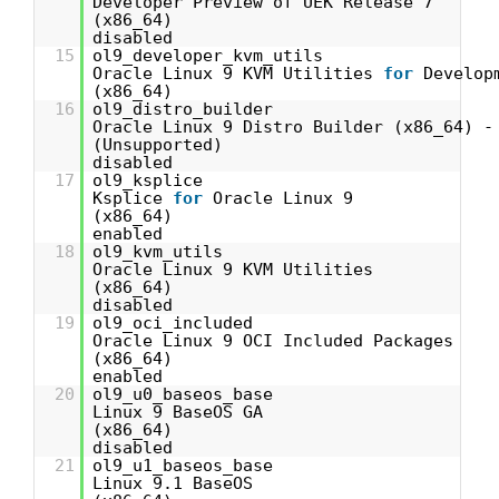
Developer Preview of UEK Release 7
(x86
disabled
15
ol9_develope
Oracle Linux 9 KVM Utilities
for
Develop
(x86_64) d
16
ol9_distr
Oracle Linux 9 Distro Builder (x86_64) -
(Unsupp
disabled
17
ol9_k
Ksplice
for
Oracle Linux 9
(x8
enabled
18
ol9_kv
Oracle Linux 9 KVM Utilities
(x8
disabled
19
ol9_oci_
Oracle Linux 9 OCI Included Packages
(x86
enabled
20
ol9_u0_baseo
Linux 9 BaseOS GA
(x8
disabled
21
ol9_u1_baseo
Linux 9.1 BaseOS