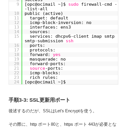
9
[opc@ocimail ~]$
sudo
firewall-cmd -
-list-all
10
public (active)
11
target: default
12
icmp-block-inversion: no
13
interfaces: ens3
14
sources:
15
services: dhcpv6-client imap smtp
smtp-submission
ssh
16
ports:
17
protocols:
18
forward:
yes
19
masquerade: no
20
forward-ports:
21
source
-ports:
22
icmp-blocks:
23
rich rules:
24
[opc@ocimail ~]$
手順3-3: SSL更新用ポート
後述するのだが、SSLはLet’s Encryptを使う。
その際に、http ポート80と、https ポート 443が必要とな