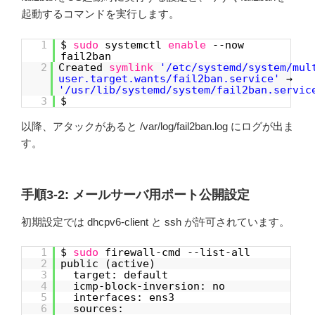
起動するコマンドを実行します。
1
$
sudo
systemctl
enable
--now
fail2ban
2
Created
symlink
'/etc/systemd/system/mul
user.target.wants/fail2ban.service'
→
'/usr/lib/systemd/system/fail2ban.servic
3
$
以降、アタックがあると /var/log/fail2ban.log にログが出ま
す。
手順3-2: メールサーバ用ポート公開設定
初期設定では dhcpv6-client と ssh が許可されています。
1
$
sudo
firewall-cmd --list-all
2
public (active)
3
target: default
4
icmp-block-inversion: no
5
interfaces: ens3
6
sources: