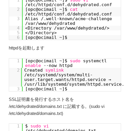
1
[opc@ocimail ~]$
sudo
vi
/etc/httpd/conf.d/dehydrated.conf
2
[opc@ocimail ~]$
cat
/etc/httpd/conf.d/dehydrated.conf
3
Alias /.well-known/acme-challenge
/var/www/dehydrated
4
<Directory /var/www/dehydrated/>
5
</Directory>
6
[opc@ocimail ~]$
httpdを起動します
1
[opc@ocimail ~]$
sudo
systemctl
enable
--now httpd
2
Created
symlink
/etc/systemd/system/multi-
user.target.wants/httpd.service →
/usr/lib/systemd/system/httpd.service.
3
[opc@ocimail ~]$
SSL証明書を発行するホスト名を
/etc/dehydrated/domains.txt に記載する。(sudo vi
/etc/dehydrated/domains.txt)
1
$
sudo
vi
/etc/dehydrated/domains.txt