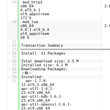
19
mod_htt
x86_64 2.0.2
4.el9_6
ol9_appstr
171 k
20
mod_l
x86_64 2.4.6
4.0.1.el9_6
ol9_appstr
58 k
21
22
Transaction Summary
23
========================================
24
Install 11 Packages
25
26
Total download size: 2.5 M
27
Installed size: 6.1 M
28
Downloading Packages:
29
＜略＞
30
Installed:
31
apr-1.7.0-
12.el9_3.x86_64
apr-util-1.6.1-
23.el9.x86_64
apr-util-bdb-1.6.1-
23.el9.x86_64
apr-util-openssl-1.6.1-
23.el9.x86_64