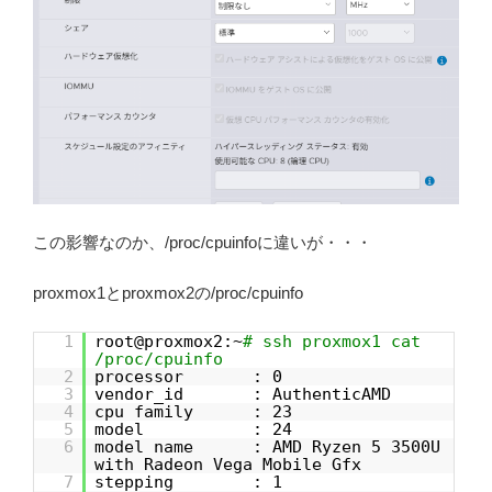
この影響なのか、/proc/cpuinfoに違いが・・・
proxmox1とproxmox2の/proc/cpuinfo
1
root@proxmox2:~
# ssh proxmox1 cat
/proc/cpuinfo
2
processor : 0
3
vendor_id : AuthenticAMD
4
cpu family : 23
5
model : 24
6
model name : AMD Ryzen 5 3500U
with Radeon Vega Mobile Gfx
7
stepping : 1