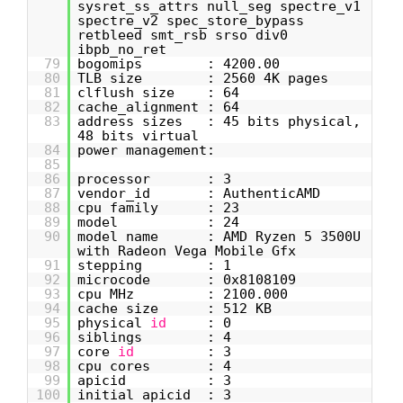
sysret_ss_attrs null_seg spectre_v1
spectre_v2 spec_store_bypass
retbleed smt_rsb srso div0
ibpb_no_ret
79
bogomips : 4200.00
80
TLB size : 2560 4K pages
81
clflush size : 64
82
cache_alignment : 64
83
address sizes : 45 bits physical,
48 bits virtual
84
power management:
85
86
processor : 3
87
vendor_id : AuthenticAMD
88
cpu family : 23
89
model : 24
90
model name : AMD Ryzen 5 3500U
with Radeon Vega Mobile Gfx
91
stepping : 1
92
microcode : 0x8108109
93
cpu MHz : 2100.000
94
cache size : 512 KB
95
physical
id
: 0
96
siblings : 4
97
core
id
: 3
98
cpu cores : 4
99
apicid : 3
100
initial apicid : 3