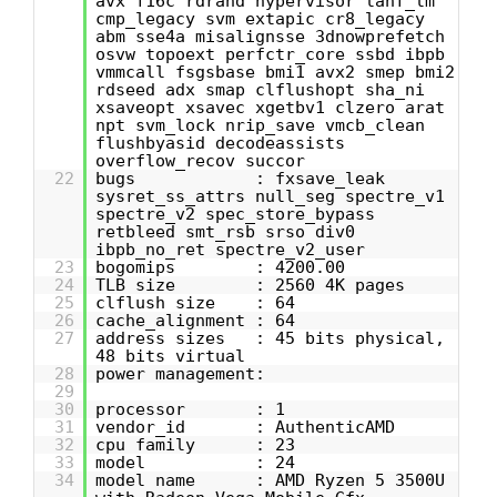
avx f16c rdrand hypervisor lahf_lm
cmp_legacy svm extapic cr8_legacy
abm sse4a misalignsse 3dnowprefetch
osvw topoext perfctr_core ssbd ibpb
vmmcall fsgsbase bmi1 avx2 smep bmi2
rdseed adx smap clflushopt sha_ni
xsaveopt xsavec xgetbv1 clzero arat
npt svm_lock nrip_save vmcb_clean
flushbyasid decodeassists
overflow_recov succor
22
bugs : fxsave_leak
sysret_ss_attrs null_seg spectre_v1
spectre_v2 spec_store_bypass
retbleed smt_rsb srso div0
ibpb_no_ret spectre_v2_user
23
bogomips : 4200.00
24
TLB size : 2560 4K pages
25
clflush size : 64
26
cache_alignment : 64
27
address sizes : 45 bits physical,
48 bits virtual
28
power management:
29
30
processor : 1
31
vendor_id : AuthenticAMD
32
cpu family : 23
33
model : 24
34
model name : AMD Ryzen 5 3500U