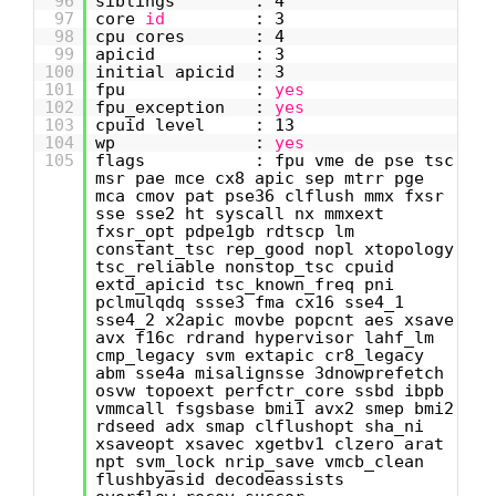
96
siblings : 4
97
core
id
: 3
98
cpu cores : 4
99
apicid : 3
100
initial apicid : 3
101
fpu :
yes
102
fpu_exception :
yes
103
cpuid level : 13
104
wp :
yes
105
flags : fpu vme de pse tsc
msr pae mce cx8 apic sep mtrr pge
mca cmov pat pse36 clflush mmx fxsr
sse sse2 ht syscall nx mmxext
fxsr_opt pdpe1gb rdtscp lm
constant_tsc rep_good nopl xtopology
tsc_reliable nonstop_tsc cpuid
extd_apicid tsc_known_freq pni
pclmulqdq ssse3 fma cx16 sse4_1
sse4_2 x2apic movbe popcnt aes xsave
avx f16c rdrand hypervisor lahf_lm
cmp_legacy svm extapic cr8_legacy
abm sse4a misalignsse 3dnowprefetch
osvw topoext perfctr_core ssbd ibpb
vmmcall fsgsbase bmi1 avx2 smep bmi2
rdseed adx smap clflushopt sha_ni
xsaveopt xsavec xgetbv1 clzero arat
npt svm_lock nrip_save vmcb_clean
flushbyasid decodeassists