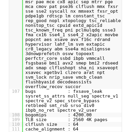
msr pae mce cx8 apic sep mtrr pge
mca cmov pat pse36 clflush mmx fxsr
sse sse2 syscall nx mmxext fxsr_opt
pdpe1gb rdtscp lm constant_tsc
rep_good nopl xtopology tsc_reliable
nonstop_tsc cpuid extd_apicid
tsc_known_freq pni pclmulqdq ssse3
fma cx16 sse4_1 sse4_2 x2apic movbe
popcnt aes xsave avx f16c rdrand
hypervisor lahf_lm svm extapic
cr8_legacy abm sse4a misalignsse
3dnowprefetch osvw topoext
perfctr_core ssbd ibpb vmmcall
fsgsbase bmi1 avx2 smep bmi2 rdseed
adx smap clflushopt sha_ni xsaveopt
xsavec xgetbv1 clzero arat npt
svm_lock nrip_save vmcb_clean
flushbyasid decodeassists
overflow_recov succor
107
bugs : fxsave_leak
sysret_ss_attrs null_seg spectre_v1
spectre_v2 spec_store_bypass
retbleed smt_rsb srso div0
ibpb_no_ret spectre_v2_user
108
bogomips : 4200.00
109
TLB size : 2560 4K pages
110
clflush size : 64
111
cache_alignment : 64