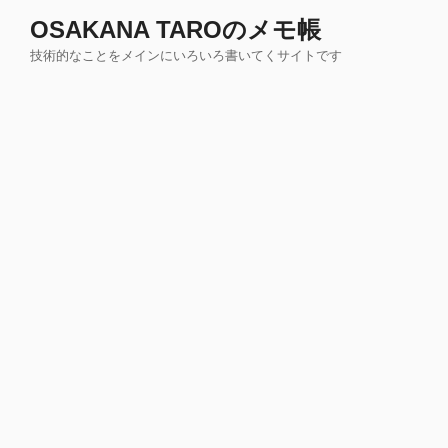
コ
OSAKANA TAROのメモ帳
ン
技術的なことをメインにいろいろ書いてくサイトです
テ
ン
ツ
へ
ス
キ
ッ
プ