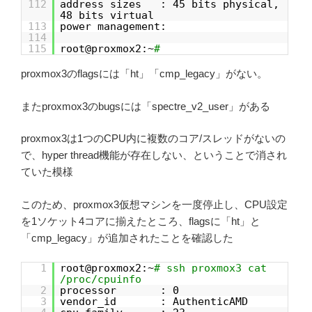
112
address sizes : 45 bits physical,
48 bits virtual
113
power management:
114
115
root@proxmox2:~
#
proxmox3のflagsには「ht」「cmp_legacy」がない。
またproxmox3のbugsには「spectre_v2_user」がある
proxmox3は1つのCPU内に複数のコア/スレッドがないの
で、hyper thread機能が存在しない、ということで消され
ていた模様
このため、proxmox3仮想マシンを一度停止し、CPU設定
を1ソケット4コアに揃えたところ、flagsに「ht」と
「cmp_legacy」が追加されたことを確認した
1
root@proxmox2:~
# ssh proxmox3 cat
/proc/cpuinfo
2
processor : 0
3
vendor_id : AuthenticAMD