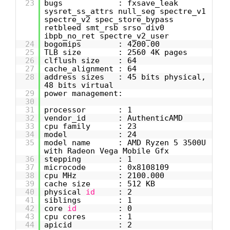
23
bugs : fxsave_leak
sysret_ss_attrs null_seg spectre_v1
spectre_v2 spec_store_bypass
retbleed smt_rsb srso div0
ibpb_no_ret spectre_v2_user
24
bogomips : 4200.00
25
TLB size : 2560 4K pages
26
clflush size : 64
27
cache_alignment : 64
28
address sizes : 45 bits physical,
48 bits virtual
29
power management:
30
31
processor : 1
32
vendor_id : AuthenticAMD
33
cpu family : 23
34
model : 24
35
model name : AMD Ryzen 5 3500U
with Radeon Vega Mobile Gfx
36
stepping : 1
37
microcode : 0x8108109
38
cpu MHz : 2100.000
39
cache size : 512 KB
40
physical
id
: 2
41
siblings : 1
42
core
id
: 0
43
cpu cores : 1
44
apicid : 2