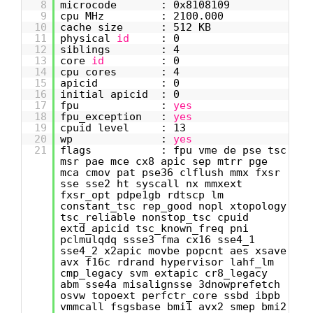
8
microcode : 0x8108109
9
cpu MHz : 2100.000
10
cache size : 512 KB
11
physical
id
: 0
12
siblings : 4
13
core
id
: 0
14
cpu cores : 4
15
apicid : 0
16
initial apicid : 0
17
fpu :
yes
18
fpu_exception :
yes
19
cpuid level : 13
20
wp :
yes
21
flags : fpu vme de pse tsc
msr pae mce cx8 apic sep mtrr pge
mca cmov pat pse36 clflush mmx fxsr
sse sse2 ht syscall nx mmxext
fxsr_opt pdpe1gb rdtscp lm
constant_tsc rep_good nopl xtopology
tsc_reliable nonstop_tsc cpuid
extd_apicid tsc_known_freq pni
pclmulqdq ssse3 fma cx16 sse4_1
sse4_2 x2apic movbe popcnt aes xsave
avx f16c rdrand hypervisor lahf_lm
cmp_legacy svm extapic cr8_legacy
abm sse4a misalignsse 3dnowprefetch
osvw topoext perfctr_core ssbd ibpb
vmmcall fsgsbase bmi1 avx2 smep bmi2