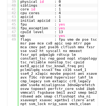
39
physical
id
: 0
40
siblings : 4
41
core
id
: 1
42
cpu cores : 4
43
apicid : 1
44
initial apicid : 1
45
fpu :
yes
46
fpu_exception :
yes
47
cpuid level : 13
48
wp :
yes
49
flags : fpu vme de pse tsc
msr pae mce cx8 apic sep mtrr pge
mca cmov pat pse36 clflush mmx fxsr
sse sse2 ht syscall nx mmxext
fxsr_opt pdpe1gb rdtscp lm
constant_tsc rep_good nopl xtopology
tsc_reliable nonstop_tsc cpuid
extd_apicid tsc_known_freq pni
pclmulqdq ssse3 fma cx16 sse4_1
sse4_2 x2apic movbe popcnt aes xsave
avx f16c rdrand hypervisor lahf_lm
cmp_legacy svm extapic cr8_legacy
abm sse4a misalignsse 3dnowprefetch
osvw topoext perfctr_core ssbd ibpb
vmmcall fsgsbase bmi1 avx2 smep bmi2
rdseed adx smap clflushopt sha_ni
xsaveopt xsavec xgetbv1 clzero arat
npt svm_lock nrip_save vmcb_clean