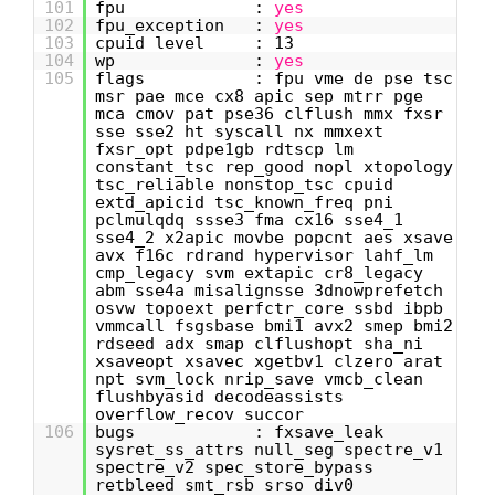
101
fpu :
yes
102
fpu_exception :
yes
103
cpuid level : 13
104
wp :
yes
105
flags : fpu vme de pse tsc
msr pae mce cx8 apic sep mtrr pge
mca cmov pat pse36 clflush mmx fxsr
sse sse2 ht syscall nx mmxext
fxsr_opt pdpe1gb rdtscp lm
constant_tsc rep_good nopl xtopology
tsc_reliable nonstop_tsc cpuid
extd_apicid tsc_known_freq pni
pclmulqdq ssse3 fma cx16 sse4_1
sse4_2 x2apic movbe popcnt aes xsave
avx f16c rdrand hypervisor lahf_lm
cmp_legacy svm extapic cr8_legacy
abm sse4a misalignsse 3dnowprefetch
osvw topoext perfctr_core ssbd ibpb
vmmcall fsgsbase bmi1 avx2 smep bmi2
rdseed adx smap clflushopt sha_ni
xsaveopt xsavec xgetbv1 clzero arat
npt svm_lock nrip_save vmcb_clean
flushbyasid decodeassists
overflow_recov succor
106
bugs : fxsave_leak
sysret_ss_attrs null_seg spectre_v1
spectre_v2 spec_store_bypass
retbleed smt_rsb srso div0