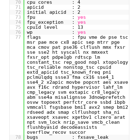
70
cpu cores : 4
71
apicid : 2
72
initial apicid : 2
73
fpu :
yes
74
fpu_exception :
yes
75
cpuid level : 13
76
wp :
yes
77
flags : fpu vme de pse tsc
msr pae mce cx8 apic sep mtrr pge
mca cmov pat pse36 clflush mmx fxsr
sse sse2 ht syscall nx mmxext
fxsr_opt pdpe1gb rdtscp lm
constant_tsc rep_good nopl xtopology
tsc_reliable nonstop_tsc cpuid
extd_apicid tsc_known_freq pni
pclmulqdq ssse3 fma cx16 sse4_1
sse4_2 x2apic movbe popcnt aes xsave
avx f16c rdrand hypervisor lahf_lm
cmp_legacy svm extapic cr8_legacy
abm sse4a misalignsse 3dnowprefetch
osvw topoext perfctr_core ssbd ibpb
vmmcall fsgsbase bmi1 avx2 smep bmi2
rdseed adx smap clflushopt sha_ni
xsaveopt xsavec xgetbv1 clzero arat
npt svm_lock nrip_save vmcb_clean
flushbyasid decodeassists
overflow_recov succor
78
bugs : fxsave_leak