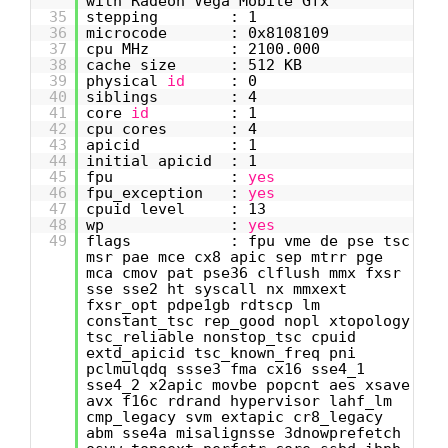
with Radeon Vega Mobile Gfx
35
stepping : 1
36
microcode : 0x8108109
37
cpu MHz : 2100.000
38
cache size : 512 KB
39
physical
id
: 0
40
siblings : 4
41
core
id
: 1
42
cpu cores : 4
43
apicid : 1
44
initial apicid : 1
45
fpu :
yes
46
fpu_exception :
yes
47
cpuid level : 13
48
wp :
yes
49
flags : fpu vme de pse tsc
msr pae mce cx8 apic sep mtrr pge
mca cmov pat pse36 clflush mmx fxsr
sse sse2 ht syscall nx mmxext
fxsr_opt pdpe1gb rdtscp lm
constant_tsc rep_good nopl xtopology
tsc_reliable nonstop_tsc cpuid
extd_apicid tsc_known_freq pni
pclmulqdq ssse3 fma cx16 sse4_1
sse4_2 x2apic movbe popcnt aes xsave
avx f16c rdrand hypervisor lahf_lm
cmp_legacy svm extapic cr8_legacy
abm sse4a misalignsse 3dnowprefetch