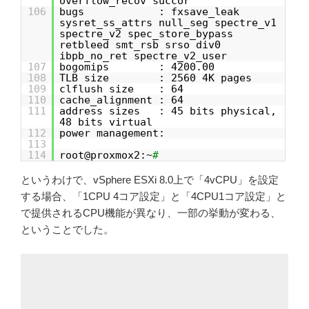
overflow_recov succor
106
bugs : fxsave_leak
sysret_ss_attrs null_seg spectre_v1
spectre_v2 spec_store_bypass
retbleed smt_rsb srso div0
ibpb_no_ret spectre_v2_user
107
bogomips : 4200.00
108
TLB size : 2560 4K pages
109
clflush size : 64
110
cache_alignment : 64
111
address sizes : 45 bits physical,
48 bits virtual
112
power management:
113
114
root@proxmox2:~
#
というわけで、vSphere ESXi 8.0上で「4vCPU」を設定
する場合、「1CPU 4コア設定」と「4CPU1コア設定」と
で提供されるCPU機能が異なり、一部の挙動が変わる、
ということでした。