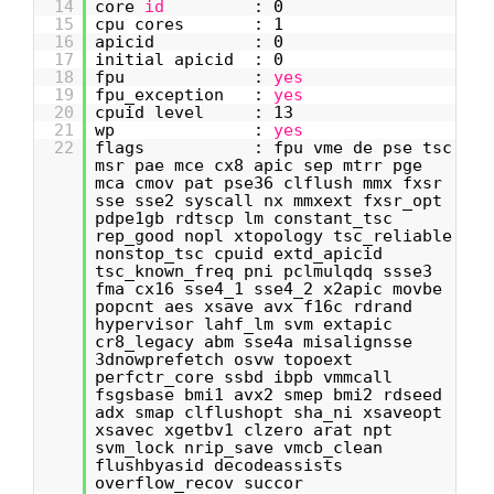
14
core
id
: 0
15
cpu cores : 1
16
apicid : 0
17
initial apicid : 0
18
fpu :
yes
19
fpu_exception :
yes
20
cpuid level : 13
21
wp :
yes
22
flags : fpu vme de pse tsc
msr pae mce cx8 apic sep mtrr pge
mca cmov pat pse36 clflush mmx fxsr
sse sse2 syscall nx mmxext fxsr_opt
pdpe1gb rdtscp lm constant_tsc
rep_good nopl xtopology tsc_reliable
nonstop_tsc cpuid extd_apicid
tsc_known_freq pni pclmulqdq ssse3
fma cx16 sse4_1 sse4_2 x2apic movbe
popcnt aes xsave avx f16c rdrand
hypervisor lahf_lm svm extapic
cr8_legacy abm sse4a misalignsse
3dnowprefetch osvw topoext
perfctr_core ssbd ibpb vmmcall
fsgsbase bmi1 avx2 smep bmi2 rdseed
adx smap clflushopt sha_ni xsaveopt
xsavec xgetbv1 clzero arat npt
svm_lock nrip_save vmcb_clean
flushbyasid decodeassists
overflow_recov succor