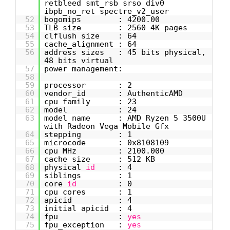
retbleed smt_rsb srso div0
ibpb_no_ret spectre_v2_user
52
bogomips : 4200.00
53
TLB size : 2560 4K pages
54
clflush size : 64
55
cache_alignment : 64
56
address sizes : 45 bits physical,
48 bits virtual
57
power management:
58
59
processor : 2
60
vendor_id : AuthenticAMD
61
cpu family : 23
62
model : 24
63
model name : AMD Ryzen 5 3500U
with Radeon Vega Mobile Gfx
64
stepping : 1
65
microcode : 0x8108109
66
cpu MHz : 2100.000
67
cache size : 512 KB
68
physical
id
: 4
69
siblings : 1
70
core
id
: 0
71
cpu cores : 1
72
apicid : 4
73
initial apicid : 4
74
fpu :
yes
75
fpu_exception :
yes