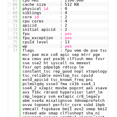
65
cpu MHz : 2100.000
66
cache size : 512 KB
67
physical
id
: 0
68
siblings : 4
69
core
id
: 2
70
cpu cores : 4
71
apicid : 2
72
initial apicid : 2
73
fpu :
yes
74
fpu_exception :
yes
75
cpuid level : 13
76
wp :
yes
77
flags : fpu vme de pse tsc
msr pae mce cx8 apic sep mtrr pge
mca cmov pat pse36 clflush mmx fxsr
sse sse2 ht syscall nx mmxext
fxsr_opt pdpe1gb rdtscp lm
constant_tsc rep_good nopl xtopology
tsc_reliable nonstop_tsc cpuid
extd_apicid tsc_known_freq pni
pclmulqdq ssse3 fma cx16 sse4_1
sse4_2 x2apic movbe popcnt aes xsave
avx f16c rdrand hypervisor lahf_lm
cmp_legacy svm extapic cr8_legacy
abm sse4a misalignsse 3dnowprefetch
osvw topoext perfctr_core ssbd ibpb
vmmcall fsgsbase bmi1 avx2 smep bmi2
rdseed adx smap clflushopt sha_ni