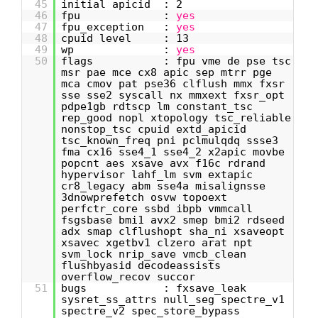
45
initial apicid : 2
46
fpu :
yes
47
fpu_exception :
yes
48
cpuid level : 13
49
wp :
yes
50
flags : fpu vme de pse tsc
msr pae mce cx8 apic sep mtrr pge
mca cmov pat pse36 clflush mmx fxsr
sse sse2 syscall nx mmxext fxsr_opt
pdpe1gb rdtscp lm constant_tsc
rep_good nopl xtopology tsc_reliable
nonstop_tsc cpuid extd_apicid
tsc_known_freq pni pclmulqdq ssse3
fma cx16 sse4_1 sse4_2 x2apic movbe
popcnt aes xsave avx f16c rdrand
hypervisor lahf_lm svm extapic
cr8_legacy abm sse4a misalignsse
3dnowprefetch osvw topoext
perfctr_core ssbd ibpb vmmcall
fsgsbase bmi1 avx2 smep bmi2 rdseed
adx smap clflushopt sha_ni xsaveopt
xsavec xgetbv1 clzero arat npt
svm_lock nrip_save vmcb_clean
flushbyasid decodeassists
overflow_recov succor
51
bugs : fxsave_leak
sysret_ss_attrs null_seg spectre_v1
spectre_v2 spec_store_bypass