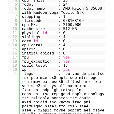
4
cpu family : 23
5
model : 24
6
model name : AMD Ryzen 5 3500U
with Radeon Vega Mobile Gfx
7
stepping : 1
8
microcode : 0x8108109
9
cpu MHz : 2100.000
10
cache size : 512 KB
11
physical
id
: 0
12
siblings : 4
13
core
id
: 0
14
cpu cores : 4
15
apicid : 0
16
initial apicid : 0
17
fpu :
yes
18
fpu_exception :
yes
19
cpuid level : 13
20
wp :
yes
21
flags : fpu vme de pse tsc
msr pae mce cx8 apic sep mtrr pge
mca cmov pat pse36 clflush mmx fxsr
sse sse2 ht syscall nx mmxext
fxsr_opt pdpe1gb rdtscp lm
constant_tsc rep_good nopl xtopology
tsc_reliable nonstop_tsc cpuid
extd_apicid tsc_known_freq pni
pclmulqdq ssse3 fma cx16 sse4_1
sse4_2 x2apic movbe popcnt aes xsave