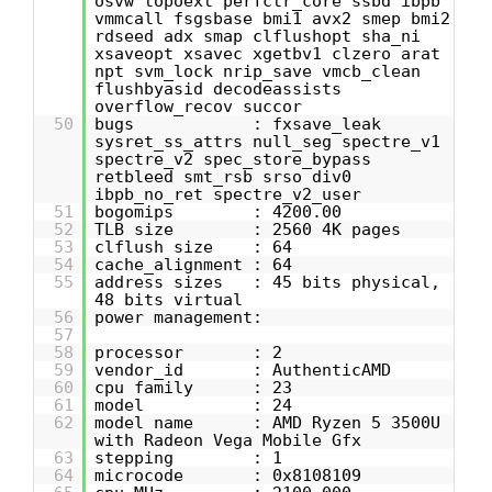
osvw topoext perfctr_core ssbd ibpb
vmmcall fsgsbase bmi1 avx2 smep bmi2
rdseed adx smap clflushopt sha_ni
xsaveopt xsavec xgetbv1 clzero arat
npt svm_lock nrip_save vmcb_clean
flushbyasid decodeassists
overflow_recov succor
50
bugs : fxsave_leak
sysret_ss_attrs null_seg spectre_v1
spectre_v2 spec_store_bypass
retbleed smt_rsb srso div0
ibpb_no_ret spectre_v2_user
51
bogomips : 4200.00
52
TLB size : 2560 4K pages
53
clflush size : 64
54
cache_alignment : 64
55
address sizes : 45 bits physical,
48 bits virtual
56
power management:
57
58
processor : 2
59
vendor_id : AuthenticAMD
60
cpu family : 23
61
model : 24
62
model name : AMD Ryzen 5 3500U
with Radeon Vega Mobile Gfx
63
stepping : 1
64
microcode : 0x8108109