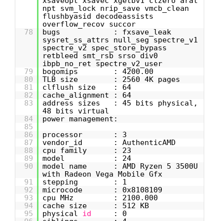
xsaveopt xsavec xgetbv1 clzero arat
npt svm_lock nrip_save vmcb_clean
flushbyasid decodeassists
overflow_recov succor
78
bugs : fxsave_leak
sysret_ss_attrs null_seg spectre_v1
spectre_v2 spec_store_bypass
retbleed smt_rsb srso div0
ibpb_no_ret spectre_v2_user
79
bogomips : 4200.00
80
TLB size : 2560 4K pages
81
clflush size : 64
82
cache_alignment : 64
83
address sizes : 45 bits physical,
48 bits virtual
84
power management:
85
86
processor : 3
87
vendor_id : AuthenticAMD
88
cpu family : 23
89
model : 24
90
model name : AMD Ryzen 5 3500U
with Radeon Vega Mobile Gfx
91
stepping : 1
92
microcode : 0x8108109
93
cpu MHz : 2100.000
94
cache size : 512 KB
95
physical
id
: 0