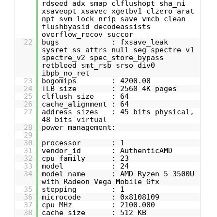
rdseed adx smap clflushopt sha_ni
xsaveopt xsavec xgetbv1 clzero arat
npt svm_lock nrip_save vmcb_clean
flushbyasid decodeassists
overflow_recov succor
22
bugs : fxsave_leak
sysret_ss_attrs null_seg spectre_v1
spectre_v2 spec_store_bypass
retbleed smt_rsb srso div0
ibpb_no_ret
23
bogomips : 4200.00
24
TLB size : 2560 4K pages
25
clflush size : 64
26
cache_alignment : 64
27
address sizes : 45 bits physical,
48 bits virtual
28
power management:
29
30
processor : 1
31
vendor_id : AuthenticAMD
32
cpu family : 23
33
model : 24
34
model name : AMD Ryzen 5 3500U
with Radeon Vega Mobile Gfx
35
stepping : 1
36
microcode : 0x8108109
37
cpu MHz : 2100.000
38
cache size : 512 KB