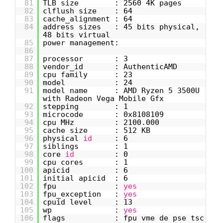
81
TLB size : 2560 4K pages
82
clflush size : 64
83
cache_alignment : 64
84
address sizes : 45 bits physical,
48 bits virtual
85
power management:
86
87
processor : 3
88
vendor_id : AuthenticAMD
89
cpu family : 23
90
model : 24
91
model name : AMD Ryzen 5 3500U
with Radeon Vega Mobile Gfx
92
stepping : 1
93
microcode : 0x8108109
94
cpu MHz : 2100.000
95
cache size : 512 KB
96
physical
id
: 6
97
siblings : 1
98
core
id
: 0
99
cpu cores : 1
100
apicid : 6
101
initial apicid : 6
102
fpu :
yes
103
fpu_exception :
yes
104
cpuid level : 13
105
wp :
yes
106
flags : fpu vme de pse tsc