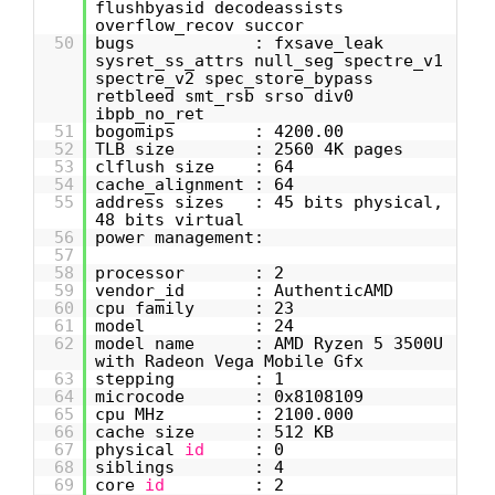
flushbyasid decodeassists
overflow_recov succor
50
bugs : fxsave_leak
sysret_ss_attrs null_seg spectre_v1
spectre_v2 spec_store_bypass
retbleed smt_rsb srso div0
ibpb_no_ret
51
bogomips : 4200.00
52
TLB size : 2560 4K pages
53
clflush size : 64
54
cache_alignment : 64
55
address sizes : 45 bits physical,
48 bits virtual
56
power management:
57
58
processor : 2
59
vendor_id : AuthenticAMD
60
cpu family : 23
61
model : 24
62
model name : AMD Ryzen 5 3500U
with Radeon Vega Mobile Gfx
63
stepping : 1
64
microcode : 0x8108109
65
cpu MHz : 2100.000
66
cache size : 512 KB
67
physical
id
: 0
68
siblings : 4
69
core
id
: 2