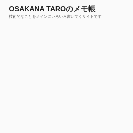
コ
OSAKANA TAROのメモ帳
ン
技術的なことをメインにいろいろ書いてくサイトです
テ
ン
ツ
へ
ス
キ
ッ
プ