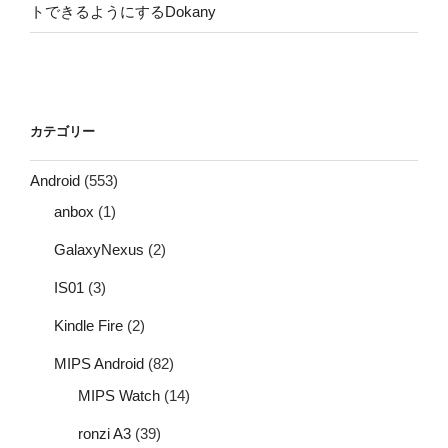
トできるようにするDokany
カテゴリー
Android
(553)
anbox
(1)
GalaxyNexus
(2)
IS01
(3)
Kindle Fire
(2)
MIPS Android
(82)
MIPS Watch
(14)
ronzi A3
(39)