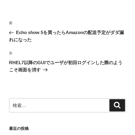
投
前
前
稿
の
Echo show 5を買ったらAmazonの配送予定がダダ漏
ナ
投
れになった
ビ
稿
ゲ
次
次
の
ー
RHEL7以降のGUIでユーザが初回ログインした際のよう
投
シ
こそ画面を消す
稿
ョ
ン
検
検
索
索:
最近の投稿