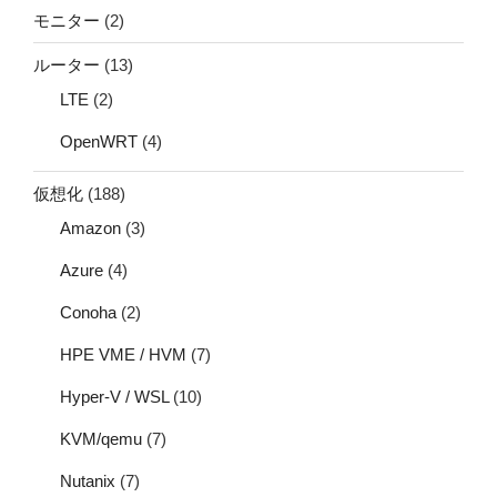
モニター
(2)
ルーター
(13)
LTE
(2)
OpenWRT
(4)
仮想化
(188)
Amazon
(3)
Azure
(4)
Conoha
(2)
HPE VME / HVM
(7)
Hyper-V / WSL
(10)
KVM/qemu
(7)
Nutanix
(7)