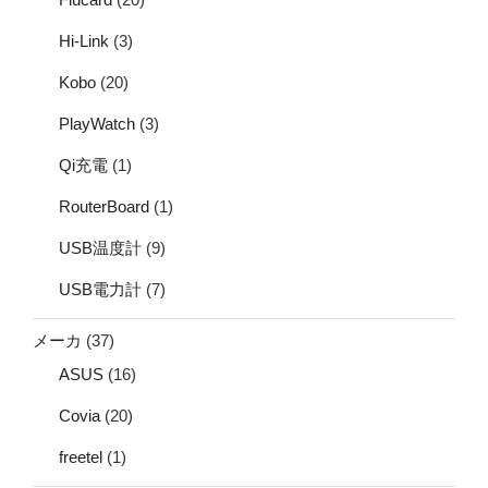
Hi-Link
(3)
Kobo
(20)
PlayWatch
(3)
Qi充電
(1)
RouterBoard
(1)
USB温度計
(9)
USB電力計
(7)
メーカ
(37)
ASUS
(16)
Covia
(20)
freetel
(1)