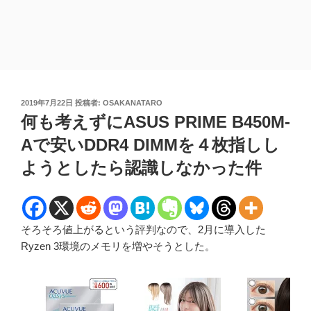
投
2019年7月22日
投稿者:
OSAKANATARO
稿
何も考えずにASUS PRIME B450M-
日:
Aで安いDDR4 DIMMを４枚指しし
ようとしたら認識しなかった件
そろそろ値上がるという評判なので、2月に導入した
Ryzen 3環境のメモリを増やそうとした。