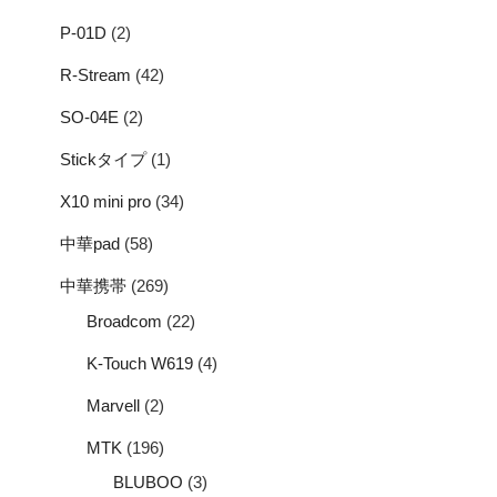
P-01D
(2)
R-Stream
(42)
SO-04E
(2)
Stickタイプ
(1)
X10 mini pro
(34)
中華pad
(58)
中華携帯
(269)
Broadcom
(22)
K-Touch W619
(4)
Marvell
(2)
MTK
(196)
BLUBOO
(3)