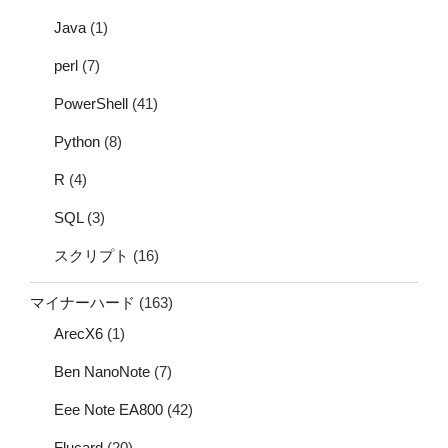
Java
(1)
perl
(7)
PowerShell
(41)
Python
(8)
R
(4)
SQL
(3)
スクリプト
(16)
マイナーハード
(163)
ArecX6
(1)
Ben NanoNote
(7)
Eee Note EA800
(42)
Flucard
(20)