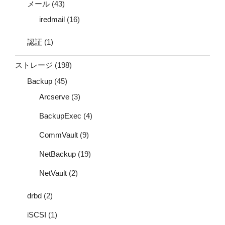
メール
(43)
iredmail
(16)
認証
(1)
ストレージ
(198)
Backup
(45)
Arcserve
(3)
BackupExec
(4)
CommVault
(9)
NetBackup
(19)
NetVault
(2)
drbd
(2)
iSCSI
(1)