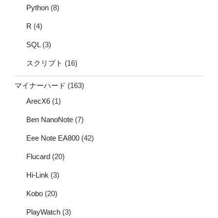
Python
(8)
R
(4)
SQL
(3)
スクリプト
(16)
マイナーハード
(163)
ArecX6
(1)
Ben NanoNote
(7)
Eee Note EA800
(42)
Flucard
(20)
Hi-Link
(3)
Kobo
(20)
PlayWatch
(3)