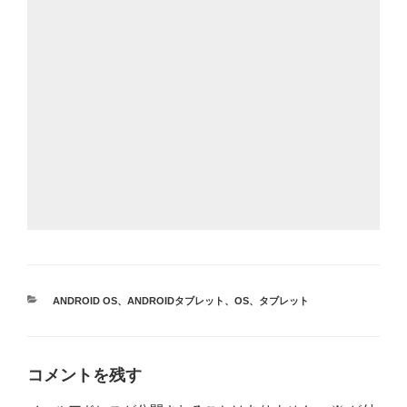
カ
ANDROID OS
、
ANDROIDタブレット
、
OS
、
タブレット
テ
ゴ
リ
ー
コメントを残す