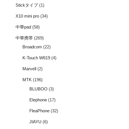
Stickタイプ
(1)
X10 mini pro
(34)
中華pad
(58)
中華携帯
(269)
Broadcom
(22)
K-Touch W619
(4)
Marvell
(2)
MTK
(196)
BLUBOO
(3)
Elephone
(17)
FleaPhone
(32)
JIAYU
(6)