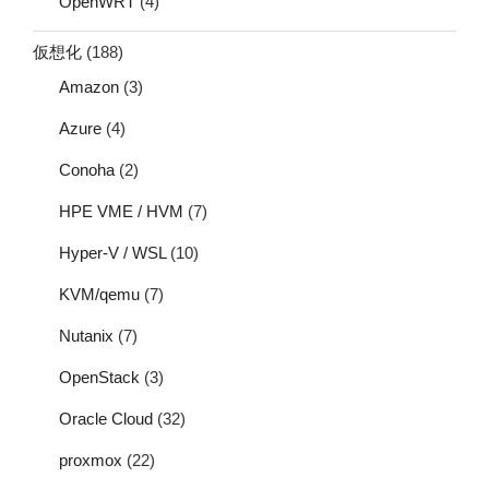
OpenWRT
(4)
仮想化
(188)
Amazon
(3)
Azure
(4)
Conoha
(2)
HPE VME / HVM
(7)
Hyper-V / WSL
(10)
KVM/qemu
(7)
Nutanix
(7)
OpenStack
(3)
Oracle Cloud
(32)
proxmox
(22)