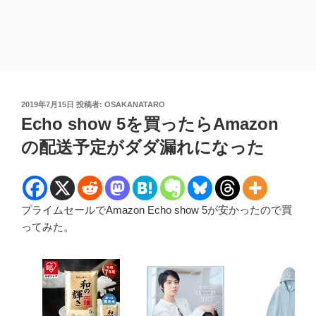
投
2019年7月15日
投稿者:
OSAKANATARO
稿
Echo show 5を買ったらAmazon
日:
の配送予定がダダ漏れになった
プライムセールでAmazon Echo show 5が安かったので買
ってみた。