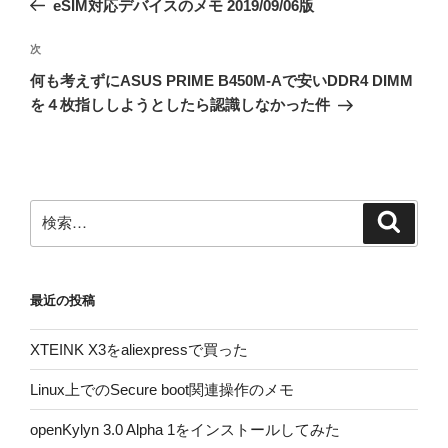
eSIM対応デバイスのメモ 2019/09/06版
ナ
投
ビ
稿
次
次
ゲ
の
何も考えずにASUS PRIME B450M-Aで安いDDR4 DIMM
投
ー
を４枚指ししようとしたら認識しなかった件
稿
シ
ョ
ン
検
検
索
索:
最近の投稿
XTEINK X3をaliexpressで買った
Linux上でのSecure boot関連操作のメモ
openKylyn 3.0 Alpha 1をインストールしてみた