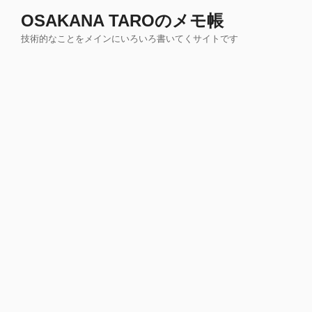
コ
OSAKANA TAROのメモ帳
ン
技術的なことをメインにいろいろ書いてくサイトです
テ
ン
ツ
へ
ス
キ
ッ
プ