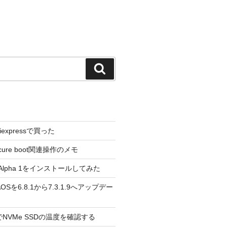
検
索
liexpressで買った
cure boot関連操作のメモ
3.0 Alpha 1をインストールしてみた
 のAOSを6.8.1から7.3.1.9へアップデー
reeでNVMe SSDの温度を確認する