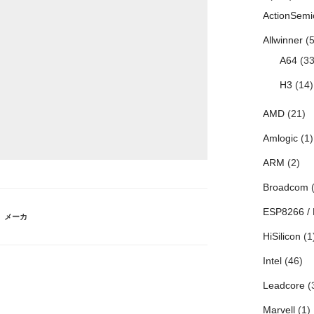
ActionSemi
Allwinner
(5
A64
(33
H3
(14)
AMD
(21)
Amlogic
(1)
ARM
(2)
Broadcom
(
ESP8266 /
、
メーカ
HiSilicon
(1
Intel
(46)
Leadcore
(
Marvell
(1)