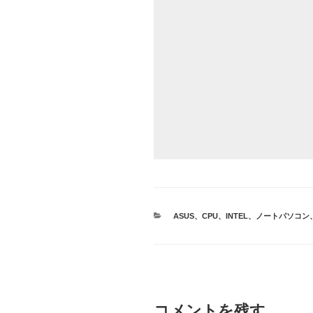
カ
ASUS
、
CPU
、
INTEL
、
ノートパソコン
テ
ゴ
リ
ー
コメントを残す