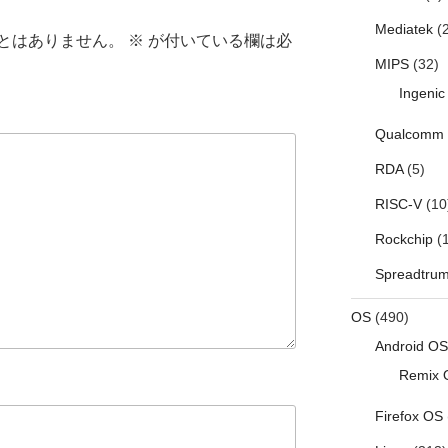
Mediatek
(2
とはありません。
※
が付いている欄は必
MIPS
(32)
Ingenic
Qualcomm
RDA
(5)
RISC-V
(10
Rockchip
(1
Spreadtru
OS
(490)
Android OS
Remix 
Firefox OS