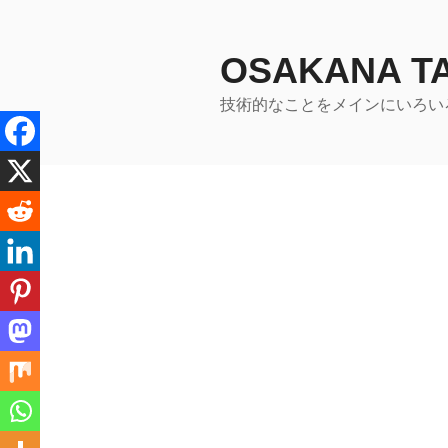
コ
ン
テ
OSAKANA 
ン
技術的なことをメインにいろい
ツ
へ
ス
キ
ッ
プ