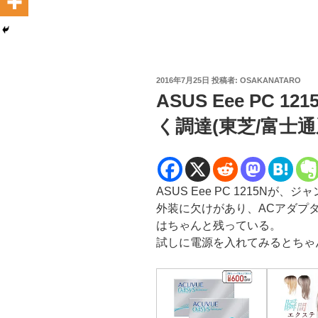
投
2016年7月25日
投稿者:
OSAKANATARO
稿
ASUS Eee PC 
日:
く調達(東芝/富士通
ASUS Eee PC 1215Nが、
外装に欠けがあり、ACアダプタ無
はちゃんと残っている。
試しに電源を入れてみるとちゃん