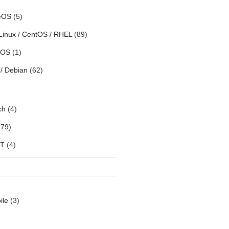
eOS
(5)
Linux / CentOS / RHEL
(89)
h OS
(1)
/ Debian
(62)
ch
(4)
79)
oT
(4)
ile
(3)