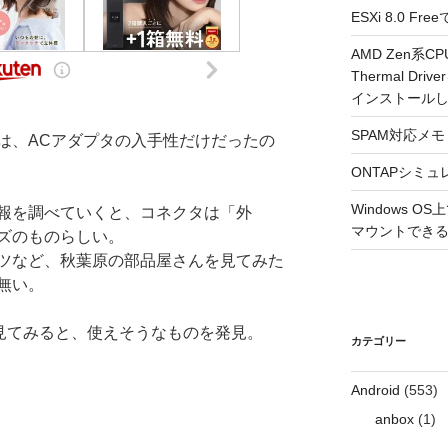
ESXi 8.0 
AMD Zen系CP
Thermal Driv
インストール
SPAM対応メモ 2
は、ACアダプタの入手性だけだったの
ONTAPシミュ
Windows 
プタ情報を調べていくと、コネクタは「外
マウントできるよ
サイズのものらしい。
ツなど、秋葉原の部品屋さんを見てみた
無い。
を見てみると、使えそうなものを発見。
カテゴリー
Android
(553)
anbox
(1)