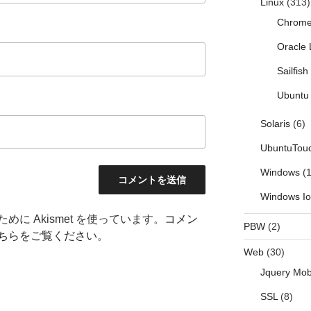
Linux
(313)
Chrom
Oracle 
Sailfis
Ubuntu 
Solaris
(6)
UbuntuTou
Windows
(1
Windows I
に Akismet を使っています。
コメン
PBW
(2)
ちらをご覧ください
。
Web
(30)
Jquery Mob
SSL
(8)