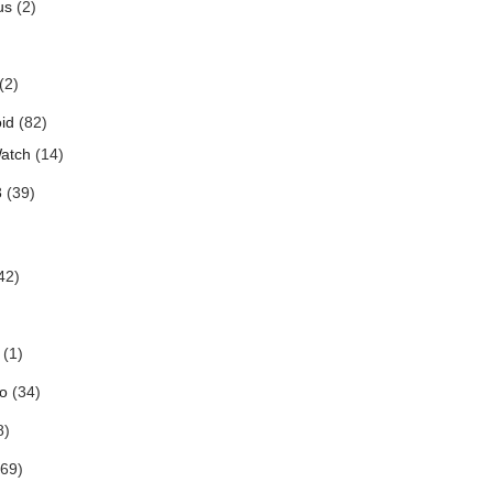
us
(2)
(2)
id
(82)
atch
(14)
3
(39)
42)
(1)
o
(34)
8)
69)