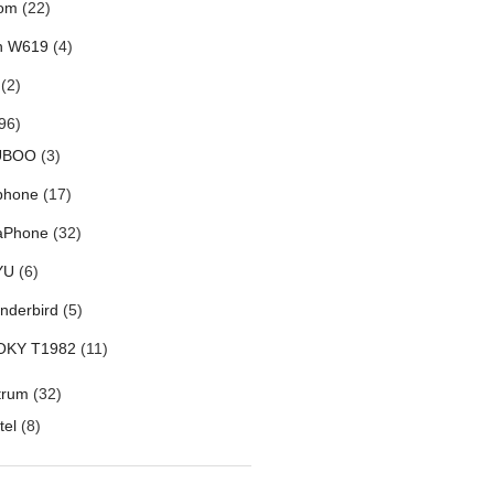
om
(22)
h W619
(4)
(2)
96)
UBOO
(3)
phone
(17)
aPhone
(32)
YU
(6)
nderbird
(5)
OKY T1982
(11)
trum
(32)
tel
(8)