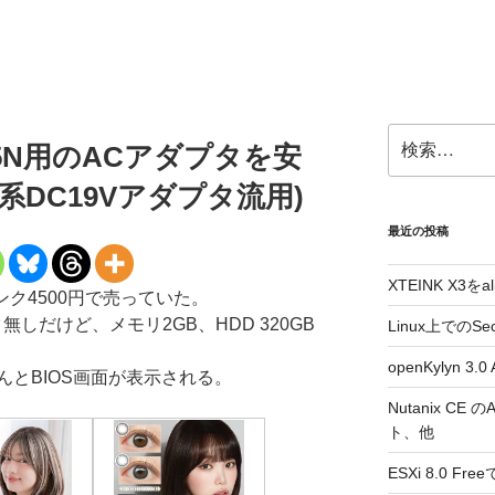
検
1215N用のACアダプタを安
索:
系DC19Vアダプタ流用)
最近の投稿
XTEINK X3をa
ジャンク4500円で売っていた。
しだけど、メモリ2GB、HDD 320GB
Linux上でのSe
openKylyn 
とBIOS画面が表示される。
Nutanix CE
ト、他
ESXi 8.0 F