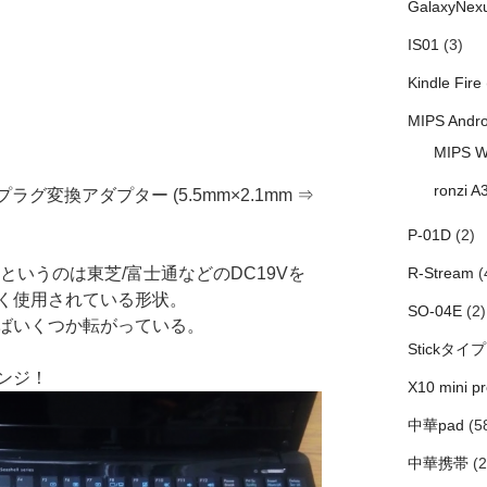
GalaxyNex
IS01
(3)
Kindle Fire
MIPS Andro
MIPS W
ronzi A
グ変換アダプター (5.5mm×2.1mm ⇒
P-01D
(2)
m」というのは東芝/富士通などのDC19Vを
R-Stream
(
く使用されている形状。
SO-04E
(2)
ばいくつか転がっている。
Stickタイプ
ンジ！
X10 mini pr
中華pad
(5
中華携帯
(2