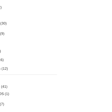
)
(30)
(9)
)
6)
m
(12)
(41)
OS
(1)
(7)