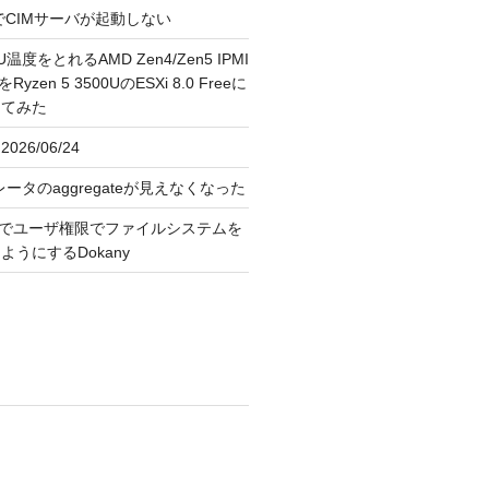
FreeでCIMサーバが起動しない
U温度をとれるAMD Zen4/Zen5 IPMI
erをRyzen 5 3500UのESXi 8.0 Freeに
してみた
026/06/24
レータのaggregateが見えなくなった
OS上でユーザ権限でファイルシステムを
うにするDokany