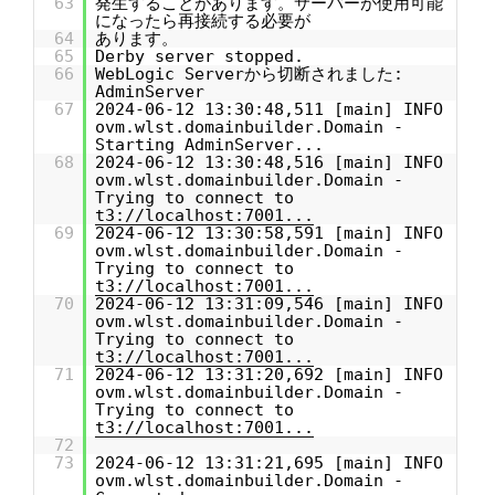
63
発生することがあります。サーバーが使用可能
になったら再接続する必要が
64
あります。
65
Derby server stopped.
66
WebLogic Serverから切断されました:
AdminServer
67
2024-06-12 13:30:48,511 [main] INFO
ovm.wlst.domainbuilder.Domain -
Starting AdminServer...
68
2024-06-12 13:30:48,516 [main] INFO
ovm.wlst.domainbuilder.Domain -
Trying to connect to
t3://localhost:7001...
69
2024-06-12 13:30:58,591 [main] INFO
ovm.wlst.domainbuilder.Domain -
Trying to connect to
t3://localhost:7001...
70
2024-06-12 13:31:09,546 [main] INFO
ovm.wlst.domainbuilder.Domain -
Trying to connect to
t3://localhost:7001...
71
2024-06-12 13:31:20,692 [main] INFO
ovm.wlst.domainbuilder.Domain -
Trying to connect to
t3://localhost:7001...
72
73
2024-06-12 13:31:21,695 [main] INFO
ovm.wlst.domainbuilder.Domain -