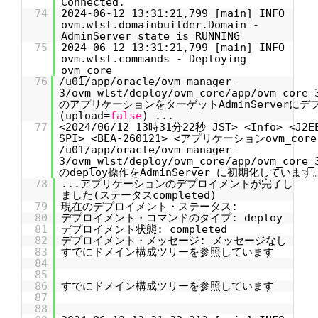
Connected.
74
2024-06-12 13:31:21,799 [main] INFO
ovm.wlst.domainbuilder.Domain -
AdminServer state is RUNNING
75
2024-06-12 13:31:21,799 [main] INFO
ovm.wlst.commands - Deploying
ovm_core
76
/u01/app/oracle/ovm-manager-
3/ovm_wlst/deploy/ovm_core/app/ovm_core_
のアプリケーションをターゲットAdminServerに
(upload=
false
) ...
77
<2024/06/12 13時31分22秒 JST> <Info> <J2EE
SPI> <BEA-260121> <アプリケーションovm_co
/u01/app/oracle/ovm-manager-
3/ovm_wlst/deploy/ovm_core/app/ovm_core_
のdeploy操作をAdminServer に初期化しています
78
...アプリケーションのデプロイメントが完了し
ました(ステータスcompleted)
79
現在のデプロイメント・ステータス:
80
デプロイメント・コマンドのタイプ: deploy
81
デプロイメント状態: completed
82
デプロイメント・メッセージ: メッセージなし
83
すでにドメイン構成ツリーを参照しています
84
85
86
すでにドメイン構成ツリーを参照しています
87
88