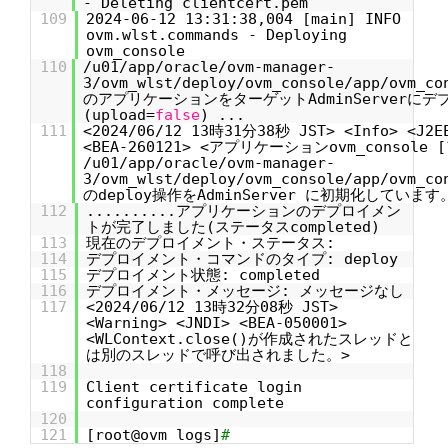
- Deleting clientcert.pem
109
2024-06-12 13:31:38,004 [main] INFO
ovm.wlst.commands - Deploying
ovm_console
110
/u01/app/oracle/ovm-manager-
3/ovm_wlst/deploy/ovm_console/app/ovm_co
のアプリケーションをターゲットAdminServerに
(upload=
false
) ...
111
<2024/06/12 13時31分38秒 JST> <Info> <J2EE
<BEA-260121> <アプリケーションovm_console
/u01/app/oracle/ovm-manager-
3/ovm_wlst/deploy/ovm_console/app/ovm_co
のdeploy操作をAdminServer に初期化しています
112
..........アプリケーションのデプロイメン
トが完了しました(ステータスcompleted)
113
現在のデプロイメント・ステータス:
114
デプロイメント・コマンドのタイプ: deploy
115
デプロイメント状態: completed
116
デプロイメント・メッセージ: メッセージなし
117
<2024/06/12 13時32分08秒 JST>
<Warning> <JNDI> <BEA-050001>
<WLContext.close()が作成されたスレッドと
は別のスレッドで呼び出されました。>
118
119
Client certificate login
configuration complete
120
121
[root@ovm logs]
#