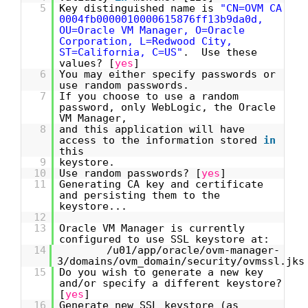
5
Key distinguished name is
"CN=OVM CA
0004fb0000010000615876ff13b9da0d,
OU=Oracle VM Manager, O=Oracle
Corporation, L=Redwood City,
ST=California, C=US"
. Use these
values? [
yes
]
6
You may either specify passwords or
use random passwords.
7
If you choose to use a random
password, only WebLogic, the Oracle
VM Manager,
8
and this application will have
access to the information stored
in
this
9
keystore.
10
Use random passwords? [
yes
]
11
Generating CA key and certificate
and persisting them to the
keystore...
12
13
Oracle VM Manager is currently
configured to use SSL keystore at:
14
/u01/app/oracle/ovm-manager-
3/domains/ovm_domain/security/ovmssl.jks
15
Do you wish to generate a new key
and/or specify a different keystore?
[
yes
]
16
Generate new SSL keystore (as