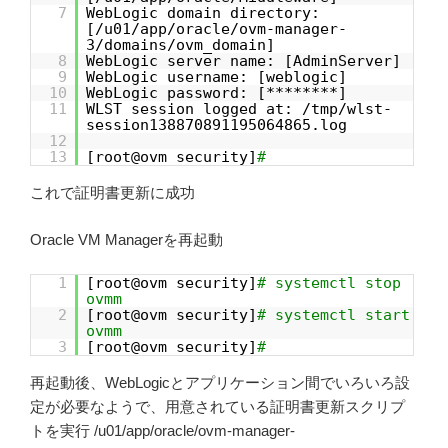
7
WebLogic domain directory:
[/u01/app/oracle/ovm-manager-
3/domains/ovm_domain]
8
WebLogic server name: [AdminServer]
9
WebLogic username: [weblogic]
10
WebLogic password: [********]
11
WLST session logged at: /tmp/wlst-
session138870891195064865.log
12
13
[root@ovm security]
#
これで証明書更新に成功
Oracle VM Managerを再起動
1
[root@ovm security]
# systemctl stop
ovmm
2
[root@ovm security]
# systemctl start
ovmm
3
[root@ovm security]
#
再起動後、WebLogicとアプリケーション間でいろいろ設
定が必要なようで、用意されている証明書更新スクリプ
トを実行 /u01/app/oracle/ovm-manager-