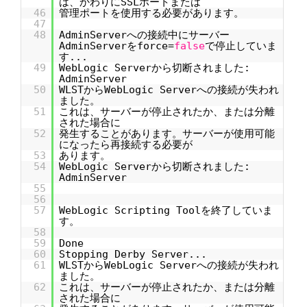
は、かわりにSSLポートまたは
46
管理ポートを使用する必要があります。
47
48
AdminServerへの接続中にサーバー
AdminServerをforce=
false
で停止していま
す...
49
WebLogic Serverから切断されました:
AdminServer
50
WLSTからWebLogic Serverへの接続が失われ
ました。
51
これは、サーバーが停止されたか、または分離
された場合に
52
発生することがあります。サーバーが使用可能
になったら再接続する必要が
53
あります。
54
WebLogic Serverから切断されました:
AdminServer
55
56
57
WebLogic Scripting Toolを終了していま
す。
58
59
Done
60
Stopping Derby Server...
61
WLSTからWebLogic Serverへの接続が失われ
ました。
62
これは、サーバーが停止されたか、または分離
された場合に