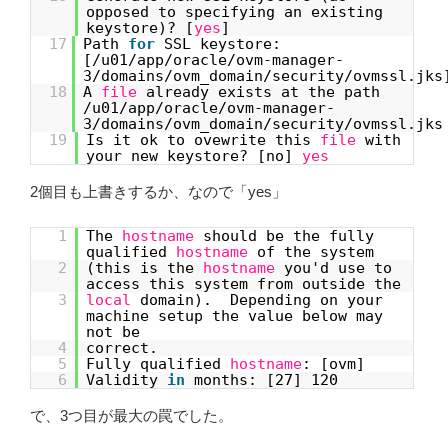
opposed to specifying an existing
keystore)? [
yes
]
17
Path
for
SSL keystore:
[/u01/app/oracle/ovm-manager-
3/domains/ovm_domain/security/ovmssl.jks
18
A
file
already exists at the path
/u01/app/oracle/ovm-manager-
3/domains/ovm_domain/security/ovmssl.jks
19
Is it ok to ovewrite this
file
with
your new keystore? [no]
yes
2個目も上書きするか、なので「yes」
1
The
hostname
should be the fully
qualified
hostname
of the system
2
(this is the
hostname
you'd use to
access this system from outside the
3
local
domain). Depending on your
machine setup the value below may
not be
4
correct.
5
Fully qualified
hostname
: [ovm]
6
Validity
in
months: [27] 120
で、3つ目が最大の罠でした。