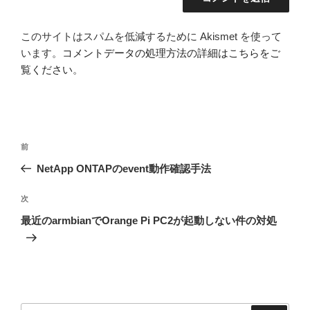
このサイトはスパムを低減するために Akismet を使って
います。
コメントデータの処理方法の詳細はこちらをご
覧ください
。
投
前
前
稿
の
NetApp ONTAPのevent動作確認手法
ナ
投
ビ
稿
次
次
ゲ
の
最近のarmbianでOrange Pi PC2が起動しない件の対処
投
ー
稿
シ
ョ
ン