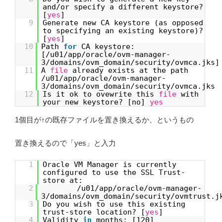
and/or specify a different keystore?
[
yes
]
9
Generate new CA keystore (as opposed
to specifying an existing keystore)?
[
yes
]
10
Path
for
CA keystore:
[/u01/app/oracle/ovm-manager-
3/domains/ovm_domain/security/ovmca.jks]
11
A
file
already exists at the path
/u01/app/oracle/ovm-manager-
3/domains/ovm_domain/security/ovmca.jks
12
Is it ok to ovewrite this
file
with
your new keystore? [no]
yes
1個目が↑の既存ファイルを置き換えるか、というもの
置き換えるので「yes」と入力
1
Oracle VM Manager is currently
configured to use the SSL Trust-
store at:
2
/u01/app/oracle/ovm-manager-
3/domains/ovm_domain/security/ovmtrust.j
3
Do you wish to use this existing
trust-store location? [
yes
]
4
Validity
in
months: [120]