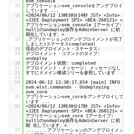
ovm_console
15
アプリケーションovm_consoleをアンデプロイ
しています ...
16
<2024/06/12 13時30分14秒 JST> <Info>
<J2EE Deployment SPI> <BEA-260121> <
アプリケーションovm_console [アーカイブ:
null]のundeploy操作をAdminServer に初
期化しています。>
17
.アプリケーションのアンデプロイメントが完了
しました(ステータスcompleted)
18
現在のデプロイメント・ステータス:
19
デプロイメント・コマンドのタイプ:
undeploy
20
デプロイメント状態: completed
21
デプロイメント・メッセージ: メッセージなし
22
すでにドメイン構成ツリーを参照しています
23
24
2024-06-12 13:30:17,654 [main] INFO
ovm.wlst.commands - Undeploying
ovm_core
25
アプリケーションovm_coreをアンデプロイして
います ...
26
<2024/06/12 13時30分17秒 JST> <Info>
<J2EE Deployment SPI> <BEA-260121> <
アプリケーションovm_core [アーカイブ:
null]のundeploy操作をAdminServer に初
期 化しています。>
27
........アプリケーションのアンデプロイメン