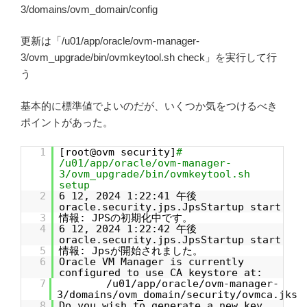
3/domains/ovm_domain/config
更新は「/u01/app/oracle/ovm-manager-
3/ovm_upgrade/bin/ovmkeytool.sh check」を実行して行
う
基本的に標準値でよいのだが、いくつか気をつけるべき
ポイントがあった。
1
[root@ovm security]
#
/u01/app/oracle/ovm-manager-
3/ovm_upgrade/bin/ovmkeytool.sh
setup
2
6 12, 2024 1:22:41 午後
oracle.security.jps.JpsStartup start
3
情報: JPSの初期化中です。
4
6 12, 2024 1:22:42 午後
oracle.security.jps.JpsStartup start
5
情報: Jpsが開始されました。
6
Oracle VM Manager is currently
configured to use CA keystore at:
7
/u01/app/oracle/ovm-manager-
3/domains/ovm_domain/security/ovmca.jks
8
Do you wish to generate a new key