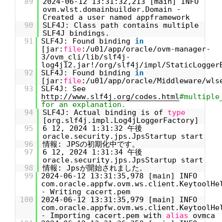
89
2024-06-12 13:31:32,213 [main] INFO
ovm.wlst.domainbuilder.Domain -
Created a user named appframework
90
SLF4J: Class path contains multiple
SLF4J bindings.
91
SLF4J: Found binding
in
[jar:
file
:/u01/app/oracle/ovm-manager-
3/ovm_cli/lib/slf4j-
log4j12.jar!/org/slf4j/impl/StaticLogger
92
SLF4J: Found binding
in
[jar:
file
:/u01/app/oracle/Middleware/wls
93
SLF4J: See
http://www.slf4j.org/codes.html
#multiple
for an explanation.
94
SLF4J: Actual binding is of
type
[org.slf4j.impl.Log4jLoggerFactory]
95
6 12, 2024 1:31:32 午後
oracle.security.jps.JpsStartup start
96
情報: JPSの初期化中です。
97
6 12, 2024 1:31:34 午後
oracle.security.jps.JpsStartup start
98
情報: Jpsが開始されました。
99
2024-06-12 13:31:35,978 [main] INFO
com.oracle.appfw.ovm.ws.client.KeytoolHe
- Writing cacert.pem
100
2024-06-12 13:31:35,979 [main] INFO
com.oracle.appfw.ovm.ws.client.KeytoolHe
- Importing cacert.pem with
alias
ovmca