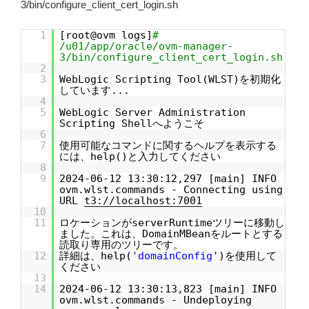
3/bin/configure_client_cert_login.sh
1
[root@ovm logs]
#
/u01/app/oracle/ovm-manager-
3/bin/configure_client_cert_login.sh
2
3
WebLogic Scripting Tool(WLST)を初期化
しています...
4
5
WebLogic Server Administration
Scripting Shellへようこそ
6
7
使用可能なコマンドに関するヘルプを表示する
には、help()と入力してください
8
9
2024-06-12 13:30:12,297 [main] INFO
ovm.wlst.commands - Connecting using
URL
t3://localhost:7001
10
11
ロケーションがserverRuntimeツリーに移動し
ました。これは、DomainMBeanをルートとする
読取り専用のツリーです。
12
詳細は、help(
'domainConfig'
)を使用して
ください
13
14
2024-06-12 13:30:13,823 [main] INFO
ovm.wlst.commands - Undeploying