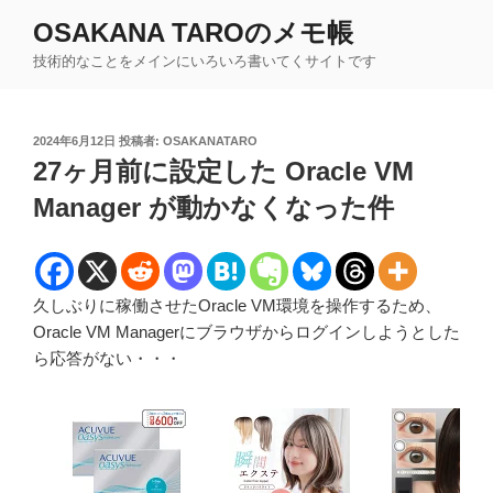
コ
OSAKANA TAROのメモ帳
ン
技術的なことをメインにいろいろ書いてくサイトです
テ
ン
ツ
投
2024年6月12日
投稿者:
OSAKANATARO
へ
稿
27ヶ月前に設定した Oracle VM
ス
日:
キ
Manager が動かなくなった件
ッ
プ
久しぶりに稼働させたOracle VM環境を操作するため、
Oracle VM Managerにブラウザからログインしようとした
ら応答がない・・・