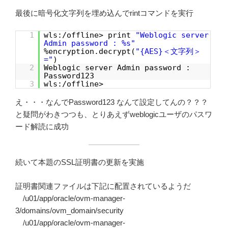
最後に暗号化文字列を埋め込んでrintコマンドを実行
1
wls:/offline> print
"Weblogic server
Admin password : %s"
%encryption.decrypt(
"{AES}＜文字列＞
="
)
2
Weblogic server Admin password :
Password123
3
wls:/offline>
え・・・なんでPassword123 なんて設定してんの？？？
と疑問がわきつつも、とりあえずweblogicユーザのパスワ
ード解読に成功
続いて本題のSSL証明書の更新を実施
証明書関連ファイルは下記に配置されているようだ
/u01/app/oracle/ovm-manager-
3/domains/ovm_domain/security
/u01/app/oracle/ovm-manager-