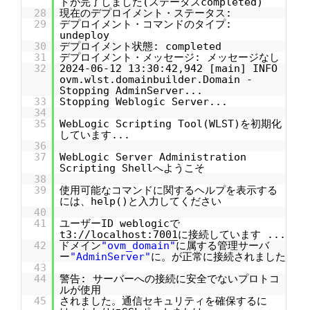
トが完了しました(ステータスcompleted)
28
現在のデプロイメント・ステータス:
29
デプロイメント・コマンドのタイプ:
undeploy
30
デプロイメント状態: completed
31
デプロイメント・メッセージ: メッセージなし
32
2024-06-12 13:30:42,942 [main] INFO
ovm.wlst.domainbuilder.Domain -
Stopping AdminServer...
33
Stopping Weblogic Server...
34
35
WebLogic Scripting Tool(WLST)を初期化
しています...
36
37
WebLogic Server Administration
Scripting Shellへようこそ
38
39
使用可能なコマンドに関するヘルプを表示する
には、help()と入力してください
40
41
ユーザーID weblogicで
t3://localhost:7001
に接続しています ...
42
ドメイン
"ovm_domain"
に属する管理サーバ
ー
"AdminServer"
に。が正常に接続されました
43
44
警告: サーバーへの接続に安全でないプロトコ
ルが使用
45
されました。通信セキュリティを確保するに