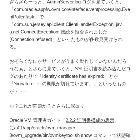
ざらざらーっと、AdminServer.log ログを見ていくと、
「com.oracle.appfw.ovm.coreinferface.ventprocessing.Eve
ntPollerTask」で
「com.sun.jersey.api.client.ClientHandlerException: jav
a.net.ConnectException: 接続を拒否されました
(Connection refused)」といったものが多数見受けられ
る。
おそらくなにかサービスがうまく動作していないんだろ
うなぁ、とさらに見ていくと、SSL証明書を読み込んだロ
グのあたりで「Identity certificate has expired:」とか
「Signature: ～ の期限が切れています。」といったもの
が・・・
お？これが問題か？とさらに深掘り
Oracle VM 管理者ガイド「
2.2.2 証明書構成の表示
」
に/u01/app/oracle/ovm-manager-
3/ovm_upgrade/bin/ovmkeytool.sh show コマンドで状態確