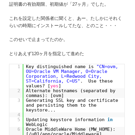
証明書の有効期限、初期値が「27ヶ月」でした。
これを設定した関係者に聞くと、あー、たしかにそれく
らいの時期にインストールしてたな、とのこと・・・
このせいで止まってたのか。
とりあえず120ヶ月を指定して進めた
1
Key distinguished name is
"CN=ovm,
OU=Oracle VM Manager, O=Oracle
Corporation, L=Redwood City,
ST=California, C=US"
. Use these
values? [
yes
]
2
Alternate hostnames (separated by
commas): [ovm]
3
Generating SSL key and certificate
and persisting them to the
keystore...
4
5
Updating keystore information
in
WebLogic
6
Oracle MiddleWare Home (MW_HOME):
[/u01/app/oracle/Middleware]