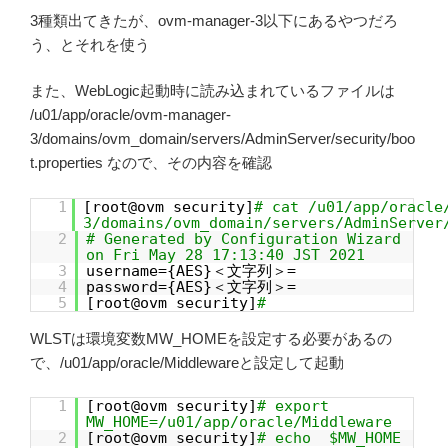
3種類出てきたが、ovm-manager-3以下にあるやつだろ
う、とそれを使う
また、WebLogic起動時に読み込まれているファイルは
/u01/app/oracle/ovm-manager-
3/domains/ovm_domain/servers/AdminServer/security/boo
t.properties なので、その内容を確認
1
[root@ovm security]
# cat /u01/app/oracle
3/domains/ovm_domain/servers/AdminServer
2
# Generated by Configuration Wizard
on Fri May 28 17:13:40 JST 2021
3
username={AES}＜文字列＞=
4
password={AES}＜文字列＞=
5
[root@ovm security]
#
WLSTは環境変数MW_HOMEを設定する必要があるの
で、/u01/app/oracle/Middlewareと設定して起動
1
[root@ovm security]
# export
MW_HOME=/u01/app/oracle/Middleware
2
[root@ovm security]
# echo $MW_HOME