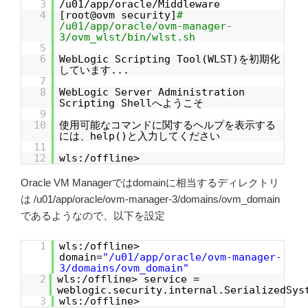
3
/u01/app/oracle/Middleware
4
[root@ovm security]
#
/u01/app/oracle/ovm-manager-
3/ovm_wlst/bin/wlst.sh
5
6
WebLogic Scripting Tool(WLST)を初期化
しています...
7
8
WebLogic Server Administration
Scripting Shellへようこそ
9
10
使用可能なコマンドに関するヘルプを表示する
には、help()と入力してください
11
12
wls:/offline>
Oracle VM Managerではdomainに相当するディレクトリ
は /u01/app/oracle/ovm-manager-3/domains/ovm_domain
であるようなので、以下を設定
1
wls:/offline>
domain=
"/u01/app/oracle/ovm-manager-
3/domains/ovm_domain"
2
wls:/offline> service =
weblogic.security.internal.SerializedSys
3
wls:/offline>