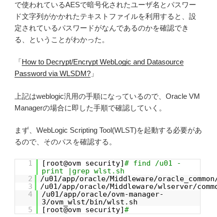
で使われているAESで暗号化されたユーザ名とパスワー
ド文字列がかかれたテキストファイルを利用すると、設
定されているパスワードがなんであるのかを確認でき
る、ということがわかった。
「
How to Decrypt/Encrypt WebLogic and Datasource
Password via WLSDM?
」
上記はweblogic汎用の手順になっているので、Oracle VM
Managerの場合に即した手順で確認していく。
まず、WebLogic Scripting Tool(WLST)を起動する必要があ
るので、そのパスを確認する。
1
[root@ovm security]
# find /u01 -
print |grep wlst.sh
2
/u01/app/oracle/Middleware/oracle_common
3
/u01/app/oracle/Middleware/wlserver/comm
4
/u01/app/oracle/ovm-manager-
3/ovm_wlst/bin/wlst.sh
5
[root@ovm security]
#