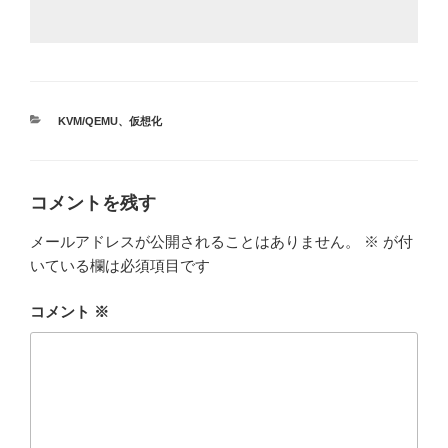
カ
KVM/QEMU
、
仮想化
テ
ゴ
リ
ー
コメントを残す
メールアドレスが公開されることはありません。
※
が付
いている欄は必須項目です
コメント
※