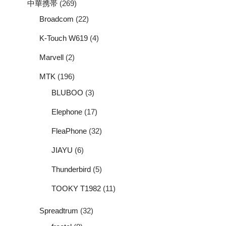
中華携帯
(269)
Broadcom
(22)
K-Touch W619
(4)
Marvell
(2)
MTK
(196)
BLUBOO
(3)
Elephone
(17)
FleaPhone
(32)
JIAYU
(6)
Thunderbird
(5)
TOOKY T1982
(11)
Spreadtrum
(32)