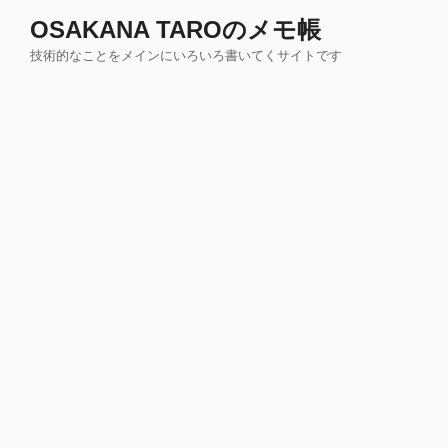
コ
OSAKANA TAROのメモ帳
ン
技術的なことをメインにいろいろ書いてくサイトです
テ
ン
ツ
へ
ス
キ
ッ
プ