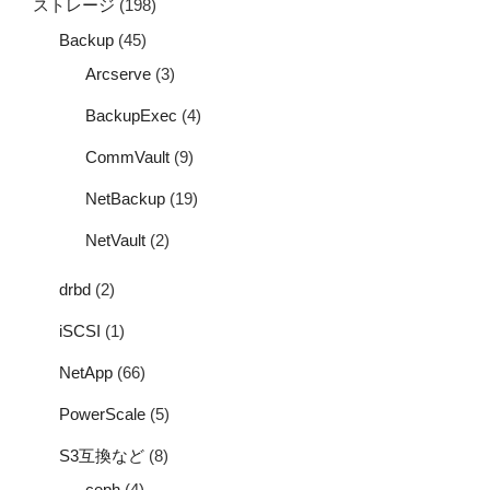
ストレージ
(198)
Backup
(45)
Arcserve
(3)
BackupExec
(4)
CommVault
(9)
NetBackup
(19)
NetVault
(2)
drbd
(2)
iSCSI
(1)
NetApp
(66)
PowerScale
(5)
S3互換など
(8)
ceph
(4)