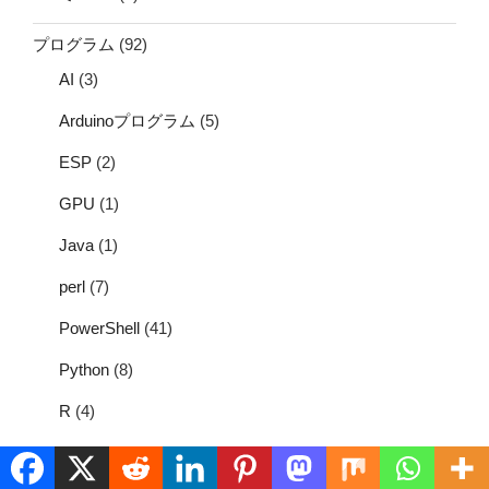
プログラム
(92)
AI
(3)
Arduinoプログラム
(5)
ESP
(2)
GPU
(1)
Java
(1)
perl
(7)
PowerShell
(41)
Python
(8)
R
(4)
SQL
(3)