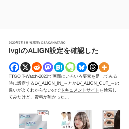
投
2020年7月3日
投稿者:
OSAKANATARO
稿
lvglのALIGN設定を確認した
日:
TTGO T-Watch-2020で画面にいろいろ要素を足してみる
時に設定するLV_ALIGN_IN_～とかLV_ALIGN_OUT_～の
違いがよくわからないので
ドキュメントサイト
を検索し
てみたけど、資料が無かった…