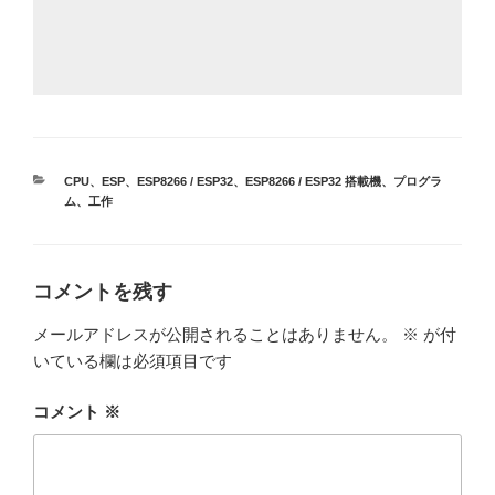
カ
CPU
、
ESP
、
ESP8266 / ESP32
、
ESP8266 / ESP32 搭載機
、
プログラ
テ
ム
、
工作
ゴ
リ
ー
コメントを残す
メールアドレスが公開されることはありません。
※
が付
いている欄は必須項目です
コメント
※