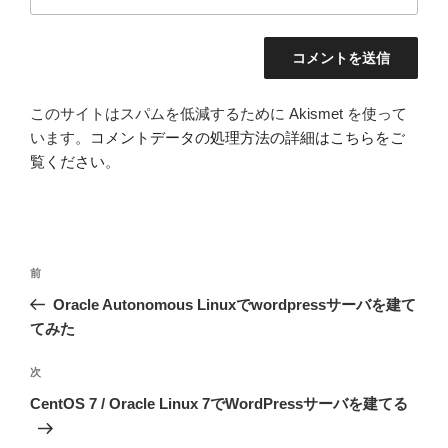
このサイトはスパムを低減するために Akismet を使って
います。
コメントデータの処理方法の詳細はこちらをご
覧ください
。
投
前
前
稿
の
Oracle Autonomous Linuxでwordpressサーバを建て
ナ
投
てみた
ビ
稿
ゲ
次
次
の
ー
CentOS 7 / Oracle Linux 7でWordPressサーバを建てる
投
シ
稿