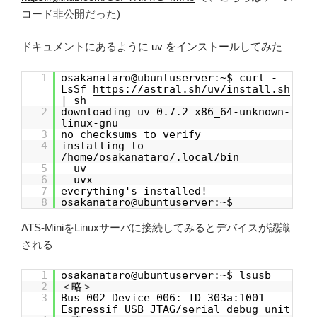
コード非公開だった)
ドキュメントにあるように
uv をインストール
してみた
1
osakanataro@ubuntuserver:~$ curl -
LsSf
https://astral.sh/uv/install.sh
| sh
2
downloading uv 0.7.2 x86_64-unknown-
linux-gnu
3
no checksums to verify
4
installing to
/home/osakanataro/.local/bin
5
uv
6
uvx
7
everything's installed!
8
osakanataro@ubuntuserver:~$
ATS-MiniをLinuxサーバに接続してみるとデバイスが認識
される
1
osakanataro@ubuntuserver:~$ lsusb
2
＜略＞
3
Bus 002 Device 006: ID 303a:1001
Espressif USB JTAG/serial debug unit