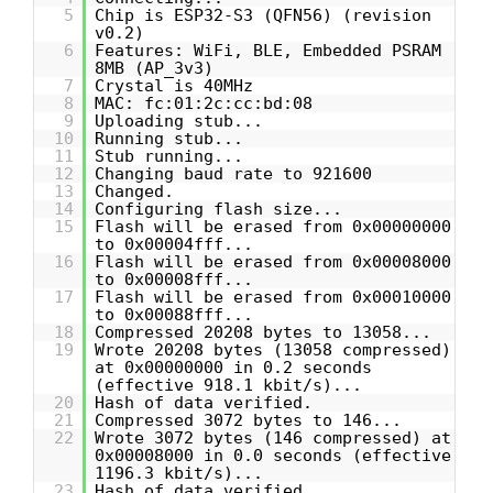
5
Chip is ESP32-S3 (QFN56) (revision
v0.2)
6
Features: WiFi, BLE, Embedded PSRAM
8MB (AP_3v3)
7
Crystal is 40MHz
8
MAC: fc:01:2c:cc:bd:08
9
Uploading stub...
10
Running stub...
11
Stub running...
12
Changing baud rate to 921600
13
Changed.
14
Configuring flash size...
15
Flash will be erased from 0x00000000
to 0x00004fff...
16
Flash will be erased from 0x00008000
to 0x00008fff...
17
Flash will be erased from 0x00010000
to 0x00088fff...
18
Compressed 20208 bytes to 13058...
19
Wrote 20208 bytes (13058 compressed)
at 0x00000000 in 0.2 seconds
(effective 918.1 kbit/s)...
20
Hash of data verified.
21
Compressed 3072 bytes to 146...
22
Wrote 3072 bytes (146 compressed) at
0x00008000 in 0.0 seconds (effective
1196.3 kbit/s)...
23
Hash of data verified.