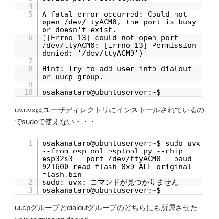
4
5
A fatal error occurred: Could not
open /dev/ttyACM0, the port is busy
or doesn't exist.
6
([Errno 13] could not open port
/dev/ttyACM0: [Errno 13] Permission
denied: '/dev/ttyACM0')
7
8
Hint: Try to add user into dialout
or uucp group.
9
10
osakanataro@ubuntuserver:~$
uv,uvxはユーザディレクトリにインストールされているの
でsudoで使えない・・・
1
osakanataro@ubuntuserver:~$ sudo uvx
--from esptool esptool.py --chip
esp32s3 --port /dev/ttyACM0 --baud
921600 read_flash 0x0 ALL original-
flash.bin
2
sudo: uvx: コマンドが見つかりません
3
osakanataro@ubuntuserver:~$
uucpグループとdialoutグループのどちらにも所属させた