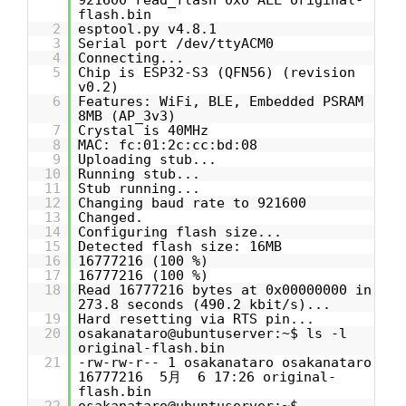
921600 read_flash 0x0 ALL original-
flash.bin
2
esptool.py v4.8.1
3
Serial port /dev/ttyACM0
4
Connecting...
5
Chip is ESP32-S3 (QFN56) (revision
v0.2)
6
Features: WiFi, BLE, Embedded PSRAM
8MB (AP_3v3)
7
Crystal is 40MHz
8
MAC: fc:01:2c:cc:bd:08
9
Uploading stub...
10
Running stub...
11
Stub running...
12
Changing baud rate to 921600
13
Changed.
14
Configuring flash size...
15
Detected flash size: 16MB
16
16777216 (100 %)
17
16777216 (100 %)
18
Read 16777216 bytes at 0x00000000 in
273.8 seconds (490.2 kbit/s)...
19
Hard resetting via RTS pin...
20
osakanataro@ubuntuserver:~$ ls -l
original-flash.bin
21
-rw-rw-r-- 1 osakanataro osakanataro
16777216 5月 6 17:26 original-
flash.bin