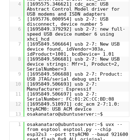
4
[1695575.346621] cdc_acm: USB
Abstract Control Model driver for
USB modems and ISDN adapters
5
[1695776.000954] usb 2-7: USB
disconnect, device number 5
6
[1695849.379292] usb 2-7: new full-
speed USB device number 6 using
xhci_hcd
7
[1695849.506664] usb 2-7: New USB
device found, idVendor=303a,
idProduct=1001, bcdDevice= 1.01
8
[1695849.506681] usb 2-7: New USB
device strings: Mfr=1, Product=2,
SerialNumber=3
9
[1695849.506688] usb 2-7: Product:
USB JTAG/serial debug unit
10
[1695849.506693] usb 2-7:
Manufacturer: Espressif
11
[1695849.506697] usb 2-7:
SerialNumber: FC:01:2C:CC:BD:08
12
[1695849.510971] cdc_acm 2-7:1.0:
ttyACM0: USB ACM device
13
osakanataro@ubuntuserver:~$
1
osakanataro@ubuntuserver:~$ uvx --
from esptool esptool.py --chip
esp32s3 --port ttyACM0 --baud 921600
read_flash 0x0 ALL original-