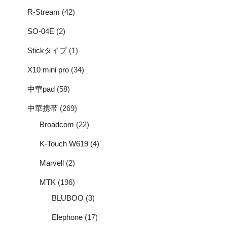
R-Stream
(42)
SO-04E
(2)
Stickタイプ
(1)
X10 mini pro
(34)
中華pad
(58)
中華携帯
(269)
Broadcom
(22)
K-Touch W619
(4)
Marvell
(2)
MTK
(196)
BLUBOO
(3)
Elephone
(17)