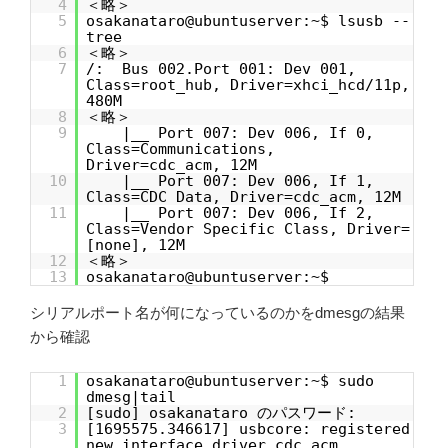
4
＜略＞
5
osakanataro@ubuntuserver:~$ lsusb --
tree
6
＜略＞
7
/: Bus 002.Port 001: Dev 001,
Class=root_hub, Driver=xhci_hcd/11p,
480M
8
＜略＞
9
|__ Port 007: Dev 006, If 0,
Class=Communications,
Driver=cdc_acm, 12M
10
|__ Port 007: Dev 006, If 1,
Class=CDC Data, Driver=cdc_acm, 12M
11
|__ Port 007: Dev 006, If 2,
Class=Vendor Specific Class, Driver=
[none], 12M
12
＜略＞
13
osakanataro@ubuntuserver:~$
シリアルポート名が何になっているのかをdmesgの結果
から確認
1
osakanataro@ubuntuserver:~$ sudo
dmesg|tail
2
[sudo] osakanataro のパスワード:
3
[1695575.346617] usbcore: registered
new interface driver cdc_acm