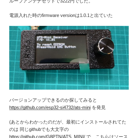
ループアンテナセットで3222円でした。
電源入れた時のfirmware versionは1.0.1と出ていた
バージョンアップできるのか探してみると
https://github.com/esp32-si4732/ats-mini
を発見
(あとからわかったのだが、最初にインストールされてた
のは 同じgithubでも大文字の
https://github.com/G8PTN/ATS_MINI/
で、こちらはソース