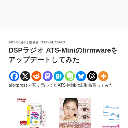
投
2025年5月6日
投稿者:
OSAKANATARO
稿
DSPラジオ ATS-Miniのfirmwareを
日:
アップデートしてみた
aliexpressで安く売ってたATS-Miniの派生品買ってみた