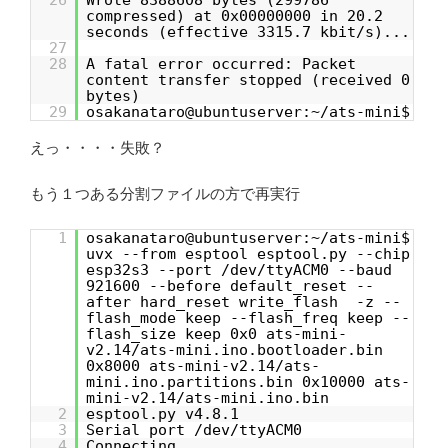
compressed) at 0x00000000 in 20.2
seconds (effective 3315.7 kbit/s)...
27
28
A fatal error occurred: Packet
content transfer stopped (received 0
bytes)
29
osakanataro@ubuntuserver:~/ats-mini$
えっ・・・・失敗？
もう１つある分割ファイルの方で再実行
1
osakanataro@ubuntuserver:~/ats-mini$
uvx --from esptool esptool.py --chip
esp32s3 --port /dev/ttyACM0 --baud
921600 --before default_reset --
after hard_reset write_flash -z --
flash_mode keep --flash_freq keep --
flash_size keep 0x0 ats-mini-
v2.14/ats-mini.ino.bootloader.bin
0x8000 ats-mini-v2.14/ats-
mini.ino.partitions.bin 0x10000 ats-
mini-v2.14/ats-mini.ino.bin
2
esptool.py v4.8.1
3
Serial port /dev/ttyACM0
4
Connecting...