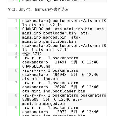
22
osakanataro@ubuntuserver:~$
では、続いて、firmwareを書き込み
1
osakanataro@ubuntuserver:~/ats-mini$
ls ats-mini-v2.14
2
CHANGELOG.md ats-mini.ino.bin ats-
mini.ino.bootloader.bin ats-
mini.ino.merged.bin ats-
mini.ino.partitions.bin
3
osakanataro@ubuntuserver:~/ats-mini$
ls -l ats-mini-v2.14
4
合計 8712
5
-rw-r--r-- 1 osakanataro
osakanataro 11491 5月 6 12:46
CHANGELOG.md
6
-rw-r--r-- 1 osakanataro
osakanataro 494048 5月 6 12:46
ats-mini.ino.bin
7
-rw-r--r-- 1 osakanataro
osakanataro 20208 5月 6 12:46
ats-mini.ino.bootloader.bin
8
-rw-r--r-- 1 osakanataro osakanataro
8388608 5月 6 12:46 ats-
mini.ino.merged.bin
9
-rw-r--r-- 1 osakanataro
osakanataro 3072 5月 6 12:46
ats-mini.ino.partitions.bin