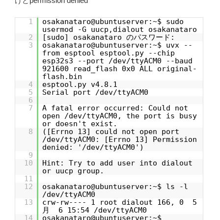
けどpermission denied
1
osakanataro@ubuntuserver:~$ sudo
usermod -G uucp,dialout osakanataro
2
[sudo] osakanataro のパスワード:
3
osakanataro@ubuntuserver:~$ uvx --
from esptool esptool.py --chip
esp32s3 --port /dev/ttyACM0 --baud
921600 read_flash 0x0 ALL original-
flash.bin
4
esptool.py v4.8.1
5
Serial port /dev/ttyACM0
6
7
A fatal error occurred: Could not
open /dev/ttyACM0, the port is busy
or doesn't exist.
8
([Errno 13] could not open port
/dev/ttyACM0: [Errno 13] Permission
denied: '/dev/ttyACM0')
9
10
Hint: Try to add user into dialout
or uucp group.
11
12
osakanataro@ubuntuserver:~$ ls -l
/dev/ttyACM0
13
crw-rw---- 1 root dialout 166, 0 5
月 6 15:54 /dev/ttyACM0
14
osakanataro@ubuntuserver:~$