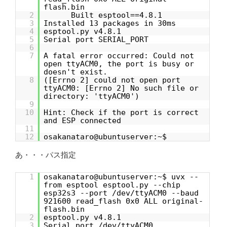
flash.bin
2
Built esptool==4.8.1
3
Installed 13 packages in 30ms
4
esptool.py v4.8.1
5
Serial port SERIAL_PORT
6
7
A fatal error occurred: Could not
open ttyACM0, the port is busy or
doesn't exist.
8
([Errno 2] could not open port
ttyACM0: [Errno 2] No such file or
directory: 'ttyACM0')
9
10
Hint: Check if the port is correct
and ESP connected
11
12
osakanataro@ubuntuserver:~$
あ・・・パス指定
1
osakanataro@ubuntuserver:~$ uvx --
from esptool esptool.py --chip
esp32s3 --port /dev/ttyACM0 --baud
921600 read_flash 0x0 ALL original-
flash.bin
2
esptool.py v4.8.1
3
Serial port /dev/ttyACM0