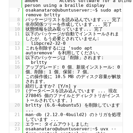
amd64 Access software for a blind
person using a braille display
7
osakanataro@ubuntuserver:~$ sudo apt
remove brltty
8
パッケージリストを読み込んでいます... 完了
9
依存関係ツリーを作成しています... 完了
10
状態情報を読み取っています... 完了
11
以下のパッケージが自動でインストールされま
したが、もう必要とされていません:
12
libpcre2-32-0
13
これを削除するには 'sudo apt
autoremove' を利用してください。
14
以下のパッケージは「削除」されます:
15
brltty
16
アップグレード: 0 個、新規インストール: 0
個、削除: 1 個、保留: 7 個。
17
この操作後に 10.5 MB のディスク容量が解放
されます。
18
続行しますか? [Y/n] y
19
(データベースを読み込んでいます ... 現在
278045 個のファイルとディレクトリがインス
トールされています。)
20
brltty (6.6-4ubuntu5) を削除しています
...
21
man-db (2.12.0-4build2) のトリガを処理
しています ...
22
エラー: タイムアウトしました
23
osakanataro@ubuntuserver:~$ uvx --