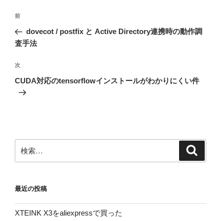
投
前
前
稿
の
dovecot / postfix と Active Directory連携時の動作調
ナ
投
査手法
ビ
稿
ゲ
次
次
の
ー
CUDA対応のtensorflowインストールがわかりにくい件
投
シ
稿
ョ
ン
検
検
索
索:
最近の投稿
XTEINK X3をaliexpressで買った