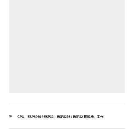
カ
CPU
、
ESP8266 / ESP32
、
ESP8266 / ESP32 搭載機
、
工作
テ
ゴ
リ