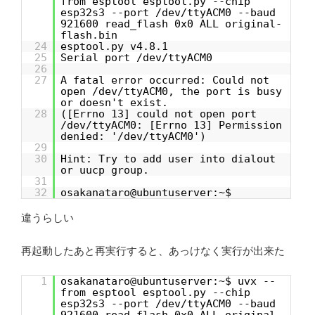
from esptool esptool.py --chip
esp32s3 --port /dev/ttyACM0 --baud
921600 read_flash 0x0 ALL original-
flash.bin
24
esptool.py v4.8.1
25
Serial port /dev/ttyACM0
26
27
A fatal error occurred: Could not
open /dev/ttyACM0, the port is busy
or doesn't exist.
28
([Errno 13] could not open port
/dev/ttyACM0: [Errno 13] Permission
denied: '/dev/ttyACM0')
29
30
Hint: Try to add user into dialout
or uucp group.
31
32
osakanataro@ubuntuserver:~$
違うらしい
再起動したあと再実行すると、あっけなく実行が出来た
1
osakanataro@ubuntuserver:~$ uvx --
from esptool esptool.py --chip
esp32s3 --port /dev/ttyACM0 --baud