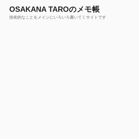
コ
OSAKANA TAROのメモ帳
ン
技術的なことをメインにいろいろ書いてくサイトです
テ
ン
ツ
へ
ス
キ
ッ
プ