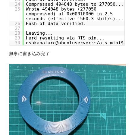
24
Compressed 494048 bytes to 277050...
25
Wrote 494048 bytes (277050
compressed) at 0x00010000 in 2.5
seconds (effective 1560.3 kbit/s)...
26
Hash of data verified.
27
28
Leaving...
29
Hard resetting via RTS pin...
30
osakanataro@ubuntuserver:~/ats-mini$
無事に書き込み完了