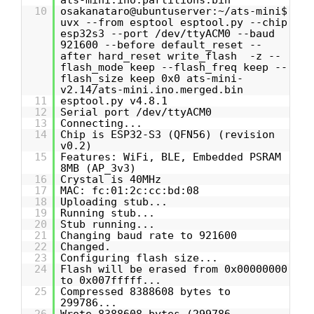
10
osakanataro@ubuntuserver:~/ats-mini$
uvx --from esptool esptool.py --chip
esp32s3 --port /dev/ttyACM0 --baud
921600 --before default_reset --
after hard_reset write_flash -z --
flash_mode keep --flash_freq keep --
flash_size keep 0x0 ats-mini-
v2.14/ats-mini.ino.merged.bin
11
esptool.py v4.8.1
12
Serial port /dev/ttyACM0
13
Connecting...
14
Chip is ESP32-S3 (QFN56) (revision
v0.2)
15
Features: WiFi, BLE, Embedded PSRAM
8MB (AP_3v3)
16
Crystal is 40MHz
17
MAC: fc:01:2c:cc:bd:08
18
Uploading stub...
19
Running stub...
20
Stub running...
21
Changing baud rate to 921600
22
Changed.
23
Configuring flash size...
24
Flash will be erased from 0x00000000
to 0x007fffff...
25
Compressed 8388608 bytes to
299786...
26
Wrote 8388608 bytes (299786