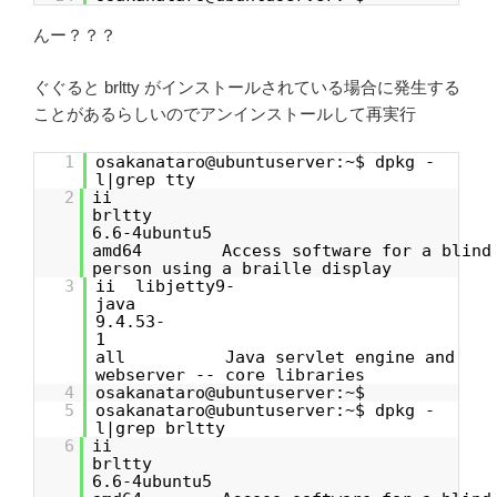
んー？？？
ぐぐると brltty がインストールされている場合に発生する
ことがあるらしいのでアンインストールして再実行
1
osakanataro@ubuntuserver:~$ dpkg -
l|grep tty
2
ii
brltt
6.6-4ubuntu5
amd64 Access software for a blind
person using a braille display
3
ii libjetty9-
java
9.4.53-
1
all Java servlet engine and
webserver -- core libraries
4
osakanataro@ubuntuserver:~$
5
osakanataro@ubuntuserver:~$ dpkg -
l|grep brltty
6
ii
brltt
6.6-4ubuntu5