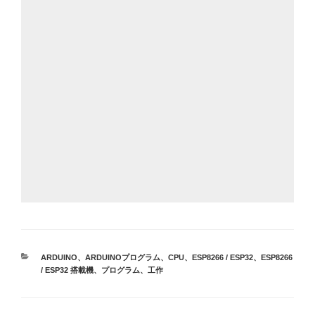
カ
ARDUINO
、
ARDUINOプログラム
、
CPU
、
ESP8266 / ESP32
、
ESP8266
テ
/ ESP32 搭載機
、
プログラム
、
工作
ゴ
リ
ー