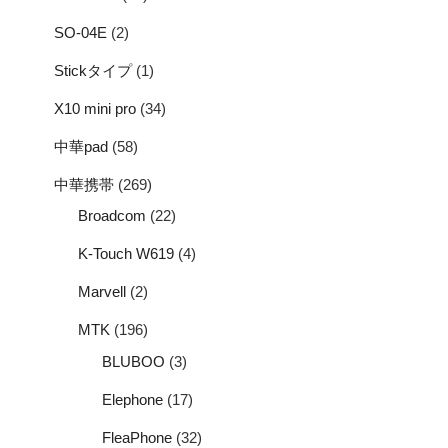
SO-04E
(2)
Stickタイプ
(1)
X10 mini pro
(34)
中華pad
(58)
中華携帯
(269)
Broadcom
(22)
K-Touch W619
(4)
Marvell
(2)
MTK
(196)
BLUBOO
(3)
Elephone
(17)
FleaPhone
(32)