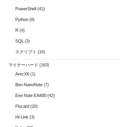
PowerShell
(41)
Python
(8)
R
(4)
SQL
(3)
スクリプト
(16)
マイナーハード
(163)
ArecX6
(1)
Ben NanoNote
(7)
Eee Note EA800
(42)
Flucard
(20)
Hi-Link
(3)