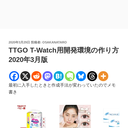
投
2020年3月29日
投稿者:
OSAKANATARO
稿
TTGO T-Watch用開発環境の作り方
日:
2020年3月版
最初に入手したときと作成手法が変わっていたのでメモ
書き