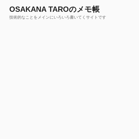
コ
OSAKANA TAROのメモ帳
ン
技術的なことをメインにいろいろ書いてくサイトです
テ
ン
ツ
へ
ス
キ
ッ
プ