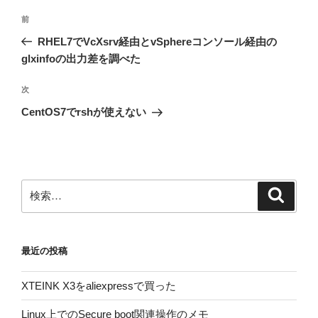
投
前
前
稿
の
RHEL7でVcXsrv経由とvSphereコンソール経由の
ナ
投
glxinfoの出力差を調べた
ビ
稿
ゲ
次
次
の
ー
CentOS7でrshが使えない
投
シ
稿
ョ
ン
検
検
索
索:
最近の投稿
XTEINK X3をaliexpressで買った
Linux上でのSecure boot関連操作のメモ