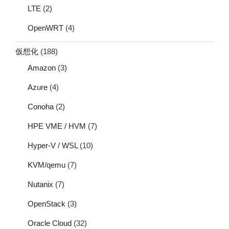
LTE
(2)
OpenWRT
(4)
仮想化
(188)
Amazon
(3)
Azure
(4)
Conoha
(2)
HPE VME / HVM
(7)
Hyper-V / WSL
(10)
KVM/qemu
(7)
Nutanix
(7)
OpenStack
(3)
Oracle Cloud
(32)