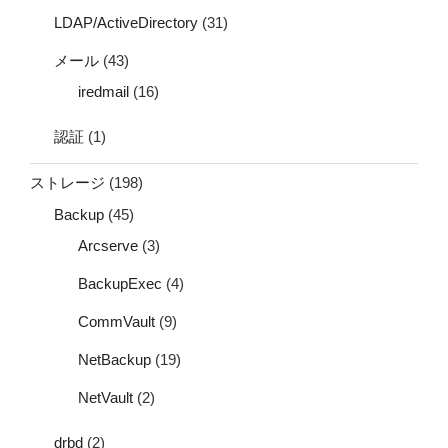
LDAP/ActiveDirectory
(31)
メール
(43)
iredmail
(16)
認証
(1)
ストレージ
(198)
Backup
(45)
Arcserve
(3)
BackupExec
(4)
CommVault
(9)
NetBackup
(19)
NetVault
(2)
drbd
(2)