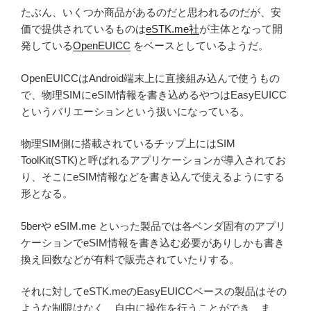
たぶん、いくつか商品があるのだと思われるのだが、安
価で提供されているものは
eSTK.me社
が主体となって開
発している
OpenEUICC
をベースとしているようだ。
OpenEUICCはAndroid端末上に直接組み込んで使うもの
で、物理SIMにeSIM情報を書き込めるやつはEasyEUICC
というバリエーションという扱いになっている。
物理SIM側に搭載されているチップ上にはSIM
ToolKit(STK)と呼ばれるアプリケーションが導入されてお
り、そこにeSIM情報などを書き込んで使えるようにする
形となる。
5berや eSIM.me といった製品では各ベンダ固有のアプリ
ケーションでeSIM情報を書き込む必要がありしかも書き
換え回数などが有料で販売されていたりする。
それに対してeSTK.meのEasyEUICCベースの製品はその
ような制限はなく、自由に操作を行うことができ、ま