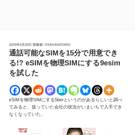
投
2025年4月28日
投稿者:
OSAKANATARO
稿
通話可能なSIMを15分で用意でき
日:
る!? eSIMを物理SIMにする9esim
を試した
eSIMを物理SIMにする5berというのがあるらしいと調べ
てみると、扱っていた会社の状況がいまいちで入手でき
なくなっていた。