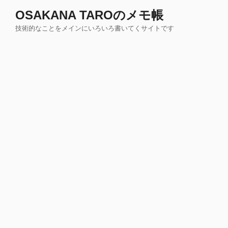
コ
OSAKANA TAROのメモ帳
ン
技術的なことをメインにいろいろ書いてくサイトです
テ
ン
ツ
へ
ス
キ
ッ
プ