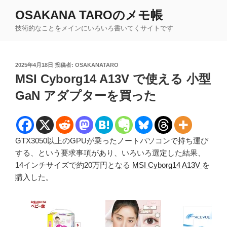
コ
OSAKANA TAROのメモ帳
ン
技術的なことをメインにいろいろ書いてくサイトです
テ
ン
ツ
投
2025年4月18日
投稿者:
OSAKANATARO
へ
稿
MSI Cyborg14 A13V で使える 小型
ス
日:
キ
GaN アダプターを買った
ッ
プ
GTX3050以上のGPUが乗ったノートパソコンで持ち運び
する、という要求事項があり、いろいろ選定した結果、
14インチサイズで約20万円となる
MSI Cyborg14 A13V
を
購入した。