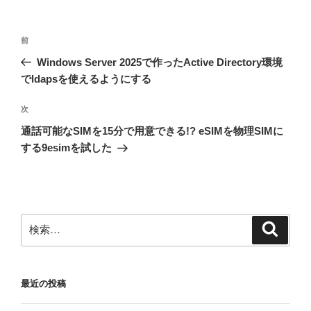
投
前
前
稿
の
Windows Server 2025で作ったActive Directory環境
ナ
投
でldapsを使えるようにする
ビ
稿
ゲ
次
次
の
ー
通話可能なSIMを15分で用意できる!? eSIMを物理SIMに
投
シ
する9esimを試した
稿
ョ
ン
検
検
索
索:
最近の投稿