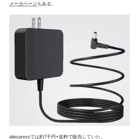
メーカページ
もある。
aliexpressでは
約7千円+送料で販売
していた。