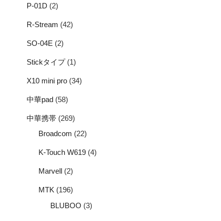
P-01D
(2)
R-Stream
(42)
SO-04E
(2)
Stickタイプ
(1)
X10 mini pro
(34)
中華pad
(58)
中華携帯
(269)
Broadcom
(22)
K-Touch W619
(4)
Marvell
(2)
MTK
(196)
BLUBOO
(3)