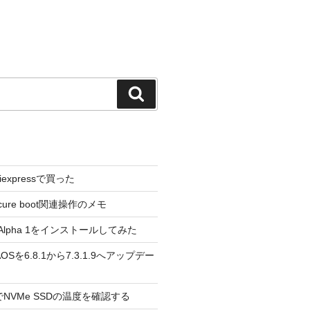
検
索
liexpressで買った
cure boot関連操作のメモ
3.0 Alpha 1をインストールしてみた
 のAOSを6.8.1から7.3.1.9へアップデー
reeでNVMe SSDの温度を確認する