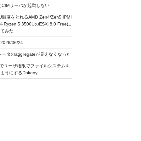
FreeでCIMサーバが起動しない
U温度をとれるAMD Zen4/Zen5 IPMI
erをRyzen 5 3500UのESXi 8.0 Freeに
してみた
026/06/24
レータのaggregateが見えなくなった
OS上でユーザ権限でファイルシステムを
うにするDokany