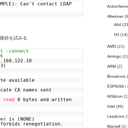
IMPLE): Can't contact LDAP
ActionSemi
Allwinner
(5
A64
(33
H3
(14)
tでも接続を試みる
AMD
(21)
nt -connect
36
Amlogic
(1)
2.168.122.10
03)
ARM
(2)
Broadcom
(
ate available
ESP8266 /
icate CA names sent
HiSilicon
(1
as
read
0 bytes and written
Intel
(46)
Leadcore
(
her is (NONE)
 forbids renegotiation.
Marvell
(1)