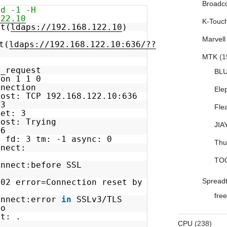
Broadc
-d -1 -H
122.10
K-Touc
xt(
ldaps://192.168.122.10
)
Marvell
t(
ldaps://192.168.122.10:636/??
MTK
(1
l_request
BL
ion 1 1 0
nnection
Ele
host: TCP 192.168.122.10:636
 3
Fle
ket: 3
host: Trying
JIA
36
: fd: 3 tm: -1 async: 0
Thu
nnect:
TO
onnect:before SSL
Spread
302 error=Connection reset by
free
onnect:error
in
SSLv3/TLS
lo
ct: .
CPU
(238)