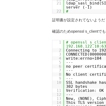
21
ldap_sasl_bind(S
server (-1)
22
#
証明書が設定されてないようだ
確認のためopenssl s_clien
1
# openssl s_clie
192.168.122.10:6
2
Connecting to 19
3
CONNECTED(000000
4
write:errno=104
5
---
6
no peer certific
7
---
8
No client certif
9
---
10
SSL handshake h
302 bytes
11
Verification: OK
12
---
13
New, (NONE), Cip
14
This TLS version