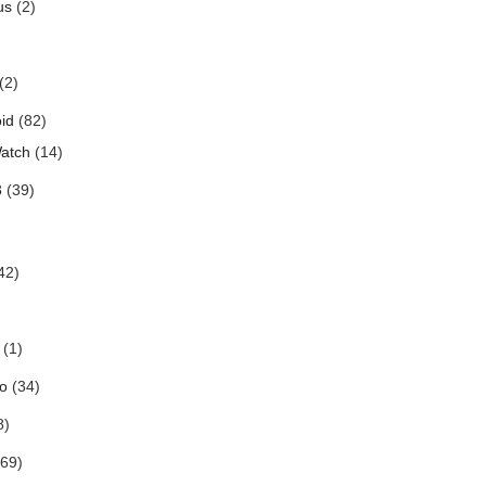
us
(2)
(2)
id
(82)
atch
(14)
3
(39)
42)
(1)
o
(34)
8)
69)