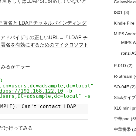
署名もしくはLDAPSに対応していないと
GalaxyNex
IS01
(3)
LDAP 署名と LDAP チャネルバインディング
Kindle Fire
MIPS Andro
アドバイザリの正しいURL→「
LDAP チ
MIPS W
AP 署名を有効にするためのマイクロソフト
ronzi A
P-01D
(2)
てみるがエラー
R-Stream
(
D
,cn=users,dc=adsample,dc=local"
SO-04E
(2)
daps://192.168.122.10
-b
Users,DC=adsample,dc=local" -s
Stickタイプ
IMPLE): Can't contact LDAP
X10 mini pr
中華pad
(5
だけ行ってみる
中華携帯
(2