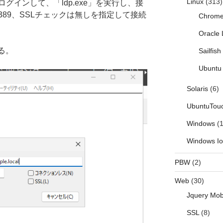
Linux
(313)
サーバにログインして、「ldp.exe」を実行し、接
89、SSLチェックは無しを指定して接続
Chrom
Oracle 
る。
Sailfis
Ubuntu 
Solaris
(6)
UbuntuTou
Windows
(1
Windows I
PBW
(2)
Web
(30)
Jquery Mob
SSL
(8)