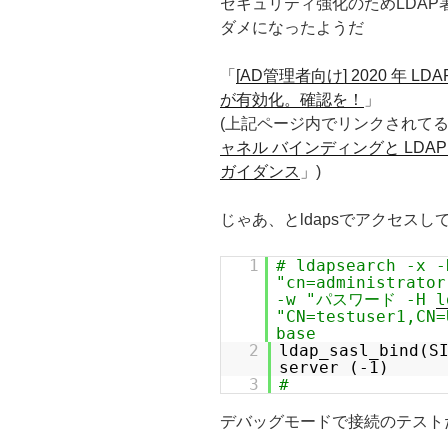
セキュリティ強化のためLDAP
ダメになったようだ
「
[AD管理者向け] 2020 年 
が有効化。確認を！
」
(上記ページ内でリンクされてる
ャネル バインディングと LD
ガイダンス
」)
じゃあ、とldapsでアクセスし
1
# ldapsearch -x -
"cn=administrator
-w "パスワード -H
l
"CN=testuser1,CN=
base
2
ldap_sasl_bind(S
server (-1)
3
#
デバッグモードで接続のテスト