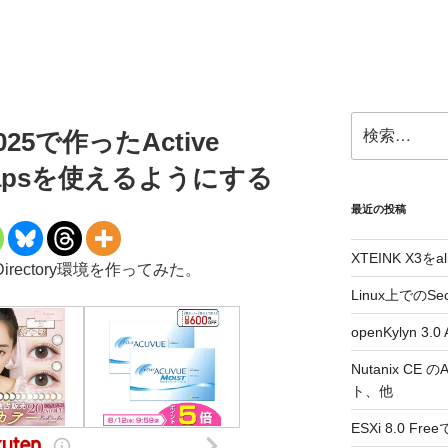
検
 2025で作ったActive
索:
でldapsを使えるようにする
最近の投稿
XTEINK X3をa
ive Directory環境を作ってみた。
Linux上でのSe
openKylyn 
Nutanix CE
ト、他
ESXi 8.0 F