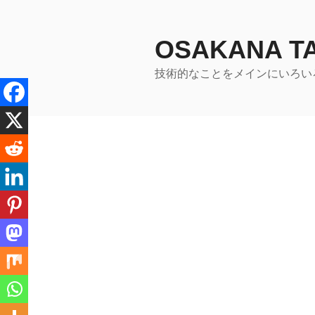
コ
ン
テ
OSAKANA 
ン
技術的なことをメインにいろい
ツ
へ
ス
キ
ッ
プ