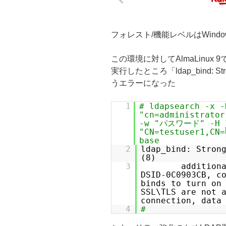
フォレスト/機能レベルはWindows 
この環境に対してAlmaLinux 9
実行したところ「ldap_bind: Strong(
うエラーになった
1
# ldapsearch -x -
"cn=administrator
-w "パスワード" -H
"CN=testuser1,CN=
base
2
ldap_bind: Stron
(8)
3
addition
DSID-0C0903CB, c
binds to turn on
SSL\TLS are not 
connection, data
4
#