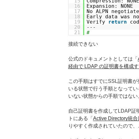
15
Compression: NON
16
Expansion: NONE
17
No ALPN negotiat
18
Early data was n
19
Verify
return
co
20
---
21
#
接続できない
公式のドキュメントとしては「
経由で LDAP の証明書を構成
この手順はすでにSSL証明書が発行
いる状態で行う手順となってい
いない状態からの手順ではない
自己証明書を作成してLDAP証
トにある「
Active Direct
りやすく作成されていたので、