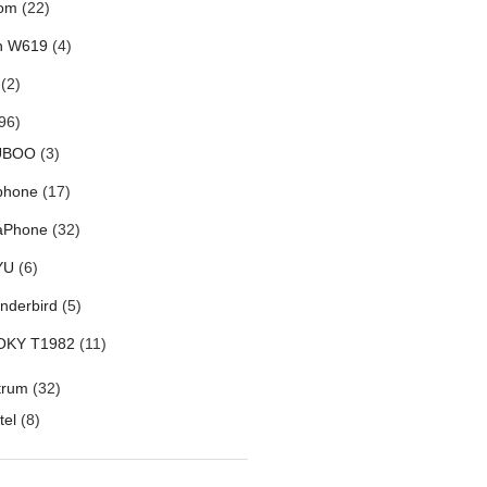
om
(22)
h W619
(4)
(2)
96)
UBOO
(3)
phone
(17)
aPhone
(32)
YU
(6)
nderbird
(5)
OKY T1982
(11)
trum
(32)
tel
(8)