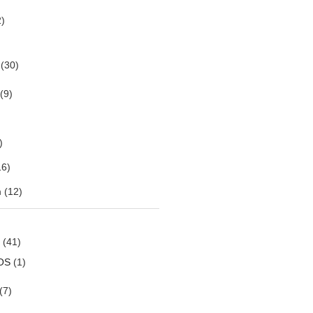
)
(30)
(9)
)
6)
m
(12)
(41)
OS
(1)
(7)