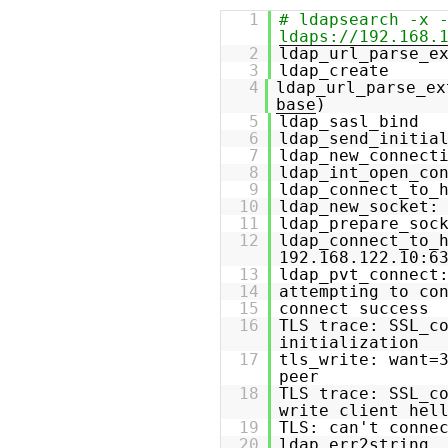
1
# ldapsearch -x 
ldaps://192.168.
2
ldap_url_parse_e
3
ldap_create
4
ldap_url_parse_ex
base
)
5
ldap_sasl_bind
6
ldap_send_initia
7
ldap_new_connect
8
ldap_int_open_co
9
ldap_connect_to_
10
ldap_new_socket:
11
ldap_prepare_soc
12
ldap_connect_to_
192.168.122.10:6
13
ldap_pvt_connect
14
attempting to co
15
connect success
16
TLS trace: SSL_c
initialization
17
tls_write: want=
peer
18
TLS trace: SSL_c
write client hel
19
TLS: can't conne
20
ldap_err2string