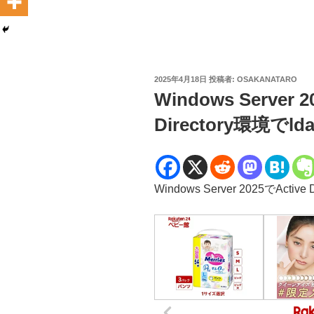
投
2025年4月18日
投稿者:
OSAKANATARO
稿
Windows Server
日:
Directory環境
Windows Server 2025でAct