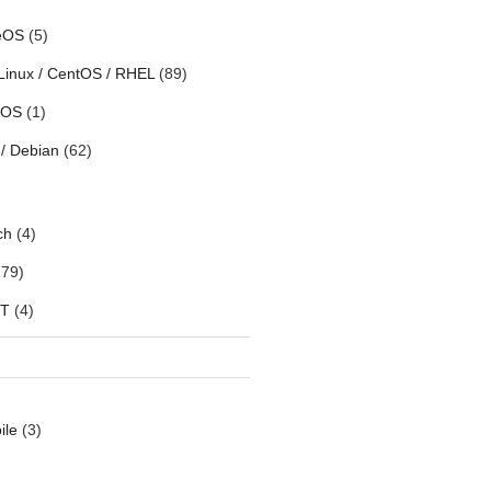
eOS
(5)
Linux / CentOS / RHEL
(89)
h OS
(1)
/ Debian
(62)
ch
(4)
79)
oT
(4)
ile
(3)