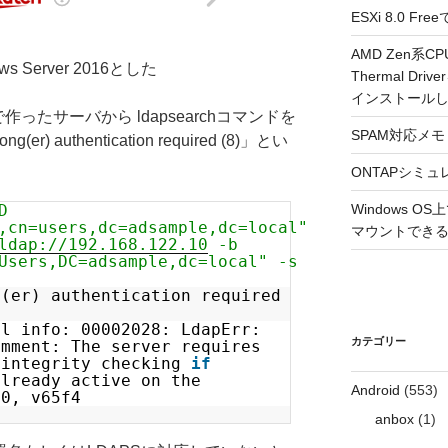
ESXi 8.0 
AMD Zen系CP
Server 2016とした
Thermal Driv
インストール
で作ったサーバから ldapsearchコマンドを
SPAM対応メモ 2
er) authentication required (8)」とい
ONTAPシミュ
D
Windows 
,cn=users,dc=adsample,dc=local"
マウントできるよ
ldap://192.168.122.10
-b
Users,DC=adsample,dc=local" -s
g(er) authentication required
al info: 00002028: LdapErr:
カテゴリー
omment: The server requires
 integrity checking
if
already active on the
Android
(553)
 0, v65f4
anbox
(1)