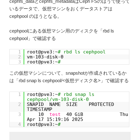
cephfs_dataとcephfs_metadataはCeph FSのほうで使って
いるデータで、仮想マシンをおくデータストアは
cephpool のほうとなる。
cephpoolにある仮想マシン用のディスクを「rbd ls
cephpool」で確認する
1
root@pve3:~
# rbd ls cephpool
2
vm-103-disk-0
3
root@pve3:~
#
この仮想マシンについて、snapshotが作成されているか
は「rbd snap ls cephpool/<仮想ディスク名>」で確認する
1
root@pve3:~
# rbd snap ls
cephpool/vm-103-disk-0
2
SNAPID NAME SIZE PROTECTED
TIMESTAMP
3
10
test
40 GiB Thu
Apr 17 15:19:16 2025
4
root@pve3:~
#