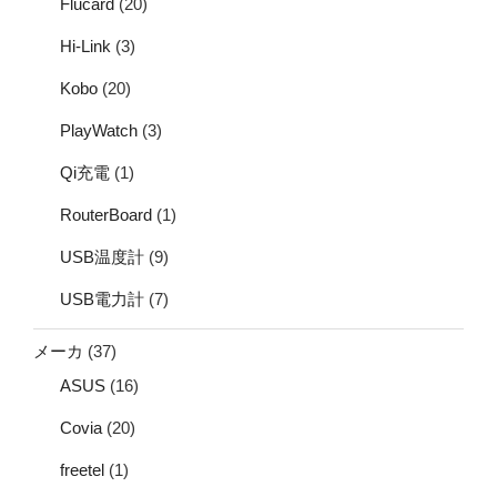
Flucard
(20)
Hi-Link
(3)
Kobo
(20)
PlayWatch
(3)
Qi充電
(1)
RouterBoard
(1)
USB温度計
(9)
USB電力計
(7)
メーカ
(37)
ASUS
(16)
Covia
(20)
freetel
(1)