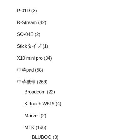
P-01D
(2)
R-Stream
(42)
SO-04E
(2)
Stickタイプ
(1)
X10 mini pro
(34)
中華pad
(58)
中華携帯
(269)
Broadcom
(22)
K-Touch W619
(4)
Marvell
(2)
MTK
(196)
BLUBOO
(3)