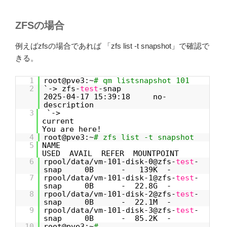
ZFSの場合
例えばzfsの場合であれば 「zfs list -t snapshot」で確認で
きる。
1
root@pve3:~
# qm listsnapshot 101
2
`-> zfs-
test
-snap
2025-04-17 15:39:18 no-
description
3
`->
curre
You are here!
4
root@pve3:~
# zfs list -t snapshot
5
NAME
USED AVAIL REFER MOUNTPOINT
6
rpool/data/vm-101-disk-0@zfs-
test
-
snap 0B - 139K -
7
rpool/data/vm-101-disk-1@zfs-
test
-
snap 0B - 22.8G -
8
rpool/data/vm-101-disk-2@zfs-
test
-
snap 0B - 22.1M -
9
rpool/data/vm-101-disk-3@zfs-
test
-
snap 0B - 85.2K -
10
root@pve3:~
#