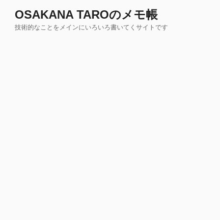
コ
OSAKANA TAROのメモ帳
ン
技術的なことをメインにいろいろ書いてくサイトです
テ
ン
ツ
へ
ス
キ
ッ
プ