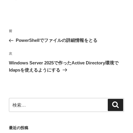
投
前
前
稿
の
PowerShellでファイルの詳細情報をとる
ナ
投
ビ
稿
次
次
ゲ
の
Windows Server 2025で作ったActive Directory環境で
投
ー
ldapsを使えるようにする
稿
シ
ョ
ン
検
検
索
索:
最近の投稿