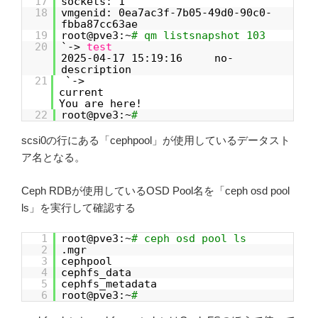
17
sockets: 1
18
vmgenid: 0ea7ac3f-7b05-49d0-90c0-
fbba87cc63ae
19
root@pve3:~
# qm listsnapshot 103
20
`->
test
2025-04-17 15:19:16 no-
description
21
`->
curre
You are here!
22
root@pve3:~
#
scsi0の行にある「cephpool」が使用しているデータスト
ア名となる。
Ceph RDBが使用しているOSD Pool名を「ceph osd pool
ls」を実行して確認する
1
root@pve3:~
# ceph osd pool ls
2
.mgr
3
cephpool
4
cephfs_data
5
cephfs_metadata
6
root@pve3:~
#