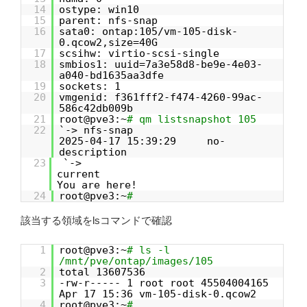
14
ostype: win10
15
parent: nfs-snap
16
sata0: ontap:105/vm-105-disk-
0.qcow2,size=40G
17
scsihw: virtio-scsi-single
18
smbios1: uuid=7a3e58d8-be9e-4e03-
a040-bd1635aa3dfe
19
sockets: 1
20
vmgenid: f361fff2-f474-4260-99ac-
586c42db009b
21
root@pve3:~
# qm listsnapshot 105
22
`-> nfs-snap
2025-04-17 15:39:29 no-
description
23
`->
curre
You are here!
24
root@pve3:~
#
該当する領域をlsコマンドで確認
1
root@pve3:~
# ls -l
/mnt/pve/ontap/images/105
2
total 13607536
3
-rw-r----- 1 root root 45504004165
Apr 17 15:36 vm-105-disk-0.qcow2
4
root@pve3:~
#