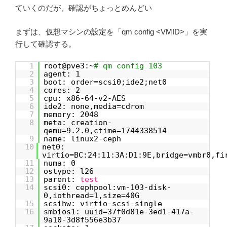
ていくのだが、確認がちょっとめんどい
まずは、仮想マシンの設定を「qm config <VMID>」を実
行して確認する。
1
root@pve3:~
# qm config 103
2
agent: 1
3
boot: order=scsi0;ide2;net0
4
cores: 2
5
cpu: x86-64-v2-AES
6
ide2: none,media=cdrom
7
memory: 2048
8
meta: creation-
qemu=9.2.0,ctime=1744338514
9
name: linux2-ceph
10
net0:
virtio=BC:24:11:3A:D1:9E,bridge=vmbr0,fi
11
numa: 0
12
ostype: l26
13
parent:
test
14
scsi0: cephpool:vm-103-disk-
0,iothread=1,size=40G
15
scsihw: virtio-scsi-single
16
smbios1: uuid=37f0d81e-3ed1-417a-
9a10-3d8f556e3b37