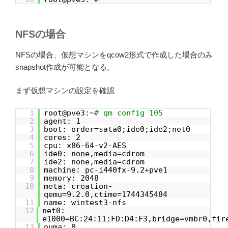
NFSの場合
NFSの場合、仮想マシンをqcow2形式で作成した場合のみ
snapshot作成が可能となる。
まず仮想マシンの設定を確認
1
root@pve3:~
# qm config 105
2
agent: 1
3
boot: order=sata0;ide0;ide2;net0
4
cores: 2
5
cpu: x86-64-v2-AES
6
ide0: none,media=cdrom
7
ide2: none,media=cdrom
8
machine: pc-i440fx-9.2+pve1
9
memory: 2048
10
meta: creation-
qemu=9.2.0,ctime=1744345484
11
name: wintest3-nfs
12
net0:
e1000=BC:24:11:FD:D4:F3,bridge=vmbr0,fir
13
numa: 0