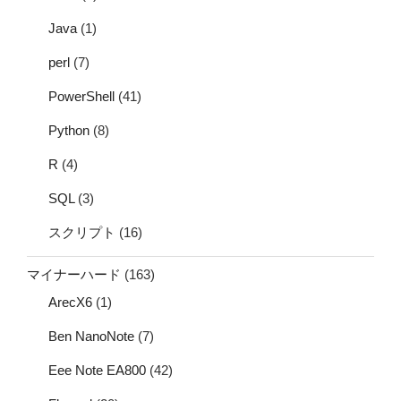
Java
(1)
perl
(7)
PowerShell
(41)
Python
(8)
R
(4)
SQL
(3)
スクリプト
(16)
マイナーハード
(163)
ArecX6
(1)
Ben NanoNote
(7)
Eee Note EA800
(42)